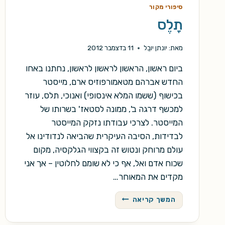
סיפורי מקור
תָלֶס
מאת:
יונתן יובֵל
11 בדצמבר 2012
ביום ראשון, הראשון לראשון לראשון, נחתנו באחו
החדש אברהם מטאמורפוזיס ארם, מייסטר
בכישוף (ששמו המלא אינסופי) ואנוכי, תלס, עוזר
למכשף דרגה ב', ממונה לסטאז' בשרותו של
המייסטר. לצרכי עבודתו נזקק המייסטר
לבדידות, הסיבה העיקרית שהביאה לנדודינו אל
עולם מרוחק ונטוש זה בקצווי הגלקסיה, מקום
שכוח אדם ואל, אף כי לא שומם לחלוטין – אך אני
מקדים את המאוחר…
תָלֶס
המשך קריאה