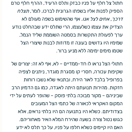
חתול צל חלף על פניו כבזק ותלס הרעיד, ההרף חלף טרם
הספיק לפנות אליו בשפתו הגרונית לברכו, לומר,
תצלח
דרכך, אחים לצל אנו
. אף שהשימוש בשפה מעולם לא
הצדיק את עצמו כשלעצמו, הרי שתלס ידע שבהחלט נודע
ערך לפעולת התקשרות בסמטה השוממת שליד הנמל,
שמימיו היו גדושים בעונה זו מדוזות לבנות שיצורי הצל
שטמו מימים ימימה ללא מניע ברור.
חתולי הצל נראו לו חד-ממדיים – לא, אף לא זה: יצורים של
שקיפות עכורה, חסרי קו מסגרת מוגדר, ניתנים לצפיה
בפרופיל בלבד לאור הירח, ובתנאי שלא נשבו רוחות
חזקות. מהירות תנועתם היתה לאגדה, כמו גם הדמיון הרב
שביניהם – מקור מבוכה בלתי פוסק – שהופר לעתים על ידי
המקום האקראי לכאורה של כתמי הצל המעובים
בצדודיתם. כשלא היו בתנועה הם היו בלתי נראים, אלא
כגוש נטול צורה בשעה שהירח המלא האיר מאחוריהם.
האם היו קיימים כשלא חלפו על פניו, על כך תלס לא ידע