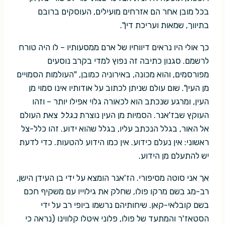
בכל מובן אחר הם אזרחים מועילים, העוסקים ברובם
בתיווך, שמאות ועריכת דין".
כך אולי היו נראים דיווחיו של ארם ממסעותיו – לו היה טורח
לרשמם. סגנון כתיבה זה נפוץ למדי בקרב נוסעים
מפורסמים, והוא מכונה, באירוניה כמובן, "העולמות הסמויים
מן העין". שום עולם שניתן לכתוב על אודותיו אינו סמוי מן
העין, ומרגע שנכתב הוא לכאורה גלוי אפילו יותר – וזהו
העוקץ שבז'אנר. הסמיות מן העין נוצרת
בגלל
צאת העולם
אל האור, בגלל הנכתב עליו, בגלל שהוא ידוע. זהו כלל-צל
ראשוני: אין נעלם כידוע. אין כמו הידוע להטעות. כדי לדעת
יש להתעלם מן הידוע.
אך אני סוטה מסיפורי. הז'אנר הומצא על ידי בן העידן הישן,
רב-מג בשם מרקו פולו, שחלק את גילוייו עם משקיף חכם
בשם קובלאי-קאן. שיחותיהם נרשמו ביופי רב על ידי
הסטאז'ר והמתעד של פולו, פלוני איטלו קלווינו (נראה כי