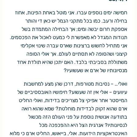
חמישה ימים נוספים עברו. אני מוטל באחת הפינות, אחוז
בחילה ורעב. כמו בכל מתקני הנמל יש כאן די והותר
אספקת חרום יבשה ומים; אך הבחילה המתמדת בשל
תנודות המגדל לא מאפשרת לי כמעט לאכול את הפכסמים.
אני מתחיל לחשוש ברצינות שארס עברה שינוי אקלימי
קיצוני ושהסופה לא תסתיים לעולם. אך אולי הסופה
משתוללת בסביבתי בלבד. האם יתכן שהיא תולדת אחד
מנסיונותיו של ארם או שעשועיו?
ואולי… – נסיבות מטורפות, דרכן שהן מצע למחשבות
עיוועים – אולי אין זה שעשוע? חיפושיו האובססיביים של
המייסטר אחר אפיקי צל מצריכים בדידות, ואולי החליט
ארם שהוא זקוק לבדידות מוחלטת? שמא שהוא רואה
בתודעה אנושית נוספת על פני העולם הזה מכשול
לנסיונותיו? אנרגית הצל היא ההפכפכה מכל
האינטראקציות הידועות. אולי, בייאושו, החליט ארם כי מלוא