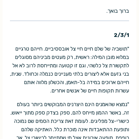
ברוך בואך.
2/3/1
"תושביה של שלם חיים חיי צל אובססיביים. חייהם טרגיים
במלוא מובן המילה: ראשית, רק מעטים מביניהם מסוגלים
לתקשורת צל כלשהי, וגם זו קטועה ומתייחסת לרוב לא אל
בני גזעם אלא ליצורים בלתי מעניינים כנמלה וכחולד. שנית,
חייהם ארוכים במידה בל-תאמן, והכשלון מלווה אותם
עשרות תקופות חיים של אנשים אחרים.
"נמצא שהאמנים הינם היצרנים המבוקשים ביותר בעולם
זה, באשר ההמון מייחס להם, ספק בצדק ספק מתוך ייאוש,
כישורי-צל מפליגים. לעומת זאת צריכת הסמים שם נמוכה
ותופעת ההתאבדות אינה מוכרת כלל. האתיקה שלהם
רופפת, תופעה אירונית אצל מי שמתיימר לכישורי צל, אך