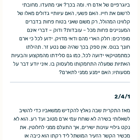
ביוגרפיים של אדם חי. ומה בכך? אני מתעדו. מחובתי
לרשום את חייו. האם פשעי, האם עיוותיי גדולים מאלו של
קלווינו המהולל, רק משום שאני בטוח פחות בדברים
המעניינים פחות מכל – עובדות? ודוק – דברי אינם
מופרכים; חלק הארי מהם ודאי מדויק. ידוע לכל כי ארם
חונך בנוס. אין ספק בכך שהיה שם נטע זר. תהילתו
כמתמטיקאי ידועה לכל, כמו גם סלידתו מהמקצוע והבעיות
האתיות שמעלה התחמקותו מלעסוק בו. איני יודע דבר על
מסעותיו; האם יימנע ממני לתארם?
2/4/1
מאז התקרית שבה נאלץ להקדיש ממשאביו כדי להשיב
לשאלותי בשירה לא שוחח עמי ארם מטוב ועד רע. הוא לא
נקט גילויי עוינות ישירים, אך התעלם ממני לחלוטין. את
מכשיר הקשר הזעיר המושתל ליד רקתו הוא כיבה או