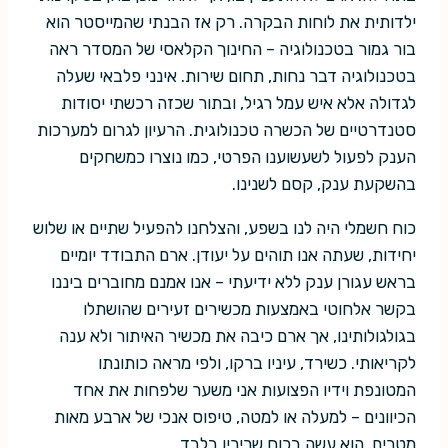
ילדותית את לוחות הבקרה. רק אז הבנתי שהמייסטר הוא
בור גמור בטכנולוגיה – החינוך הקלאסי של המסדר ראה
בטכנולוגיה דבר נחות, תחום שירות. אינני פלבאי שעלה
לגדולה אלא איש עמל רגיל, ובתור שכזה רכשתי יסודות
סטנדרטיים של הכשרה טכנולוגית. הרעיון לגרום למערכות
הענק לפעול לשעשוענו הפרטי, כמו נוצרו כמשחקים
בהשקעת ענק, קסם לשנינו.
כוח חשמלי היה לנו בשפע, והצלחנו להפעיל שתיים או שלוש
יחידות, שעתה אנו תוהים על יעודן. ארם התבודד יומיים
בראש עגורן ענק ללא ידיעתי – אנו אמנם מחוברים ביננו
בקשר אלחוטי באמצעות מכשירים זעירים שהושתלו
בגולגולותינו, אך ארם כיבה את מכשיר האיתור ולא ענה
לקריאותי. כשירד, עיניו ברקו, ולפי מראה כותונתו
המטונפת וידיו הפצועות אני משער שלפחות את אחד
הכיוונים – למעלה או למטה, טיפוס אנכי של ארבע מאות
מטרים, הוא עשה בכוח שריריו בלבד.