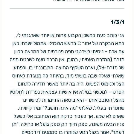
1/3/1
אני כותב כעת במשכן הקבוע פחות או יותר שארגנתי לי,
בתא הבקרה של אזור C בראש
המגדל
. אתמול ישבתי כאן
עם ארם – ניסיתי לשרטט מפה פנורמית של המראה בכוון
מזרח (המזרח האמיתי, כמובן, אין הרבה טעם לשרטט מפה
של מזרח-צל), וארם השקיף החוצה. התבוננתי בו, ולפתע
שאלתי שאלה שבה בושתי מיד, בהיותה כה מנוגדת לאתוס
הצל ולנימוס הפשוט. היה בה יותר מאשר חדירה לתחום
הפרט – למכשף במילא אין אישיות עצמאית נפרדת לחלוטין
מהצל הסובב אותו – היא ביטאה התיימרות לכישורים
שחסרתי בעליל. שאלתי "מה אתה חושב?" ומיד קיוויתי,
שארם לא שמע. אך כעבור כדקה הוא הסתובב אלי כשעל
פניו הבעה משונה, ספק חיוך דק ספק גועל או בחילה. "תן
דעתך", אמר בקול רגוע שנותרו בו סממנים דידקטיים