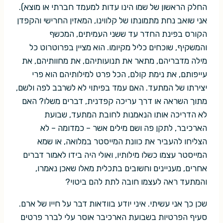
החלק הראשון של שמו הינו עדות למעמד חברתי או מוצא).
אני שואב נחת מתמונתו של קלווינו, המאזין החרישי והקפדן
הקורס בפינת החדר עד ששני העמיתים, המכשף
והמשקיף, שוכחים כליל מקיומו. הוא מציין בפרוטרוט כל
מילה מדבריהם, מתאר את תנועותיהם, את מחוותיהם, את
עייפותם, את נימת קולם, הכל פרט למילותיהם הוא פרי
יצירתו של המתעד. האם עמד בפיתוי לא לשרבב לפה ולשם,
מתוך השראה או דרך עריכה קפדנית, דברים משלו? האם
לא הדריכה אותו הנאמנות לחובת המתעד, שבועת
הארכיבר, לתקן פה ושם מילים אשר – כמדומה – לא
הצליחו להעביר את כוונת המייסטר במלואה, או שמא
המייסטר עצמו כשלו מילותיו, ואולי היה בידו לאמור דברים
אחרים, מעניינים וחשובים בתכלית מאלו שאכן נאמרו,
והמתעד ראה לעצמו חובה לתת להם ביטוי?
שכן כך אני עשיתי. איני יודע בוודאות דבר על חייו של ארם.
סעיף הפרטיות בשבועת הארכיבר אוסר עלי לברר פרטים