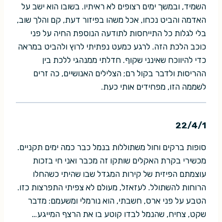
השמיד, ובמשך ימים רצופים לא ראיתיו. בשובו הוא ישב על
האדמה והביט נכחו, אכל משהו בפיזור דעת, קם והלך שוב,
בלי לגלות כל התייחסות לתודעה הנוספת החיה על פני
כוכב הלכת הזה. לרגע כמעט נפתיתי לרוץ ולהביט במראה
כדי להיווכח שאינני שקוף. חדלתי ממנהגי ללכת בין
ההריסות ולדבר בקול רם; הצלילים האנושיים, כה זרים
לשממה הזו, מפחידים אותי כעת.
22/4/1
סופות ברקים וחול משתוללות בנמל כבר כמה ימים תקניים.
מכשירי בקרת האקלים שותקו זה מכבר ואני חי בזכות
עוצמתם הפיזית של קירות המגדל שבו שהיתי כשהחלו
הרוחות להשתולל. לעזאזל, מעולם לא צפיתי התפרצות כזו.
הטבע על פני ארס, חשבתי, הוא נורמלי ומשעמם: מדבר
שקט, צחיח, שהנמל לבדו קוטע בו את הרצף המייגע…