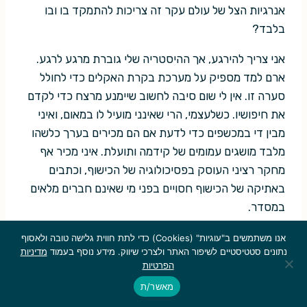
אנרגיות הצל של עולם עקר זה צריכות להתמקד בו ובו
בלבד?
אני צריך להירגע, אך ההיסטריה שלי גוברת מרגע לרגע.
ארם למד מספיק על מערכת בקרת האקלים כדי לחולל
סערה זו. אין לי שום סיבה לחשוב שיימנע מרצח כדי לקדם
את חיפושיו. כשלעצמי, הרי שאינני מועיל לו במאום, ואיני
מבין די במכשפים כדי לדעת אם הם מכירים בערך כלשהו
מלבד מושגים עמומים של קידמה ותועלת. איני מכיר אף
מחקר רציני העוסק בפסיכולוגיה של הכישוף, וכתבים
באתיקה של הכישוף חסויים בפני מי שאינם חברים מלאים
במסדר.
יתכן שבמרחק מאה מטרים ממני הנמל הוא אותו עולם
אנו משתמשים ב"עוגיות" (Cookies) כדי לתת חווית גלישה טובה ולאסוף
נתונים סטטיסטיים לשיפור האתר ולצרכי שיווק. מידע נוסף בעמוד
מדיניות
שגרתי ומשעמם עד זרא, שאני כמה אליו כעת, עולם
הפרטיות
שהמבנים בו יציבים, ועולם הצלילים אינו מוגבל לשריקת
מאשר/ת
גרגרי חול החופרים ונוגסים בשקידה עקשנית בריתוכי