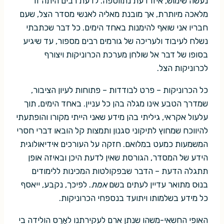
נעשה שימוש, איזו דעת נתווספה. לדעת רבים היתה זו
מלאכה מיותרת, אך מובנת מאליה לאנשי מסדר הצל, שעם
חבריו אני שואף להימנות באחד הימים. כל דבר שכתבתי
נשלח לעיבוד ולעריכה של גורמים רבים מספור, עד שיגיע
בסופו של דבר אל שולחן מערכת הכרוניקות ויצורף
לכרוניקות הצל.
כל הכרוניקות – פרט לבודדות – פתוחות לעיון הציבור,
שמדרך הטבע אינו מגלה בהן כל עניין. באחד הימים, תוך
עלעול אקראי, גיליתי בהן מידע שאני הייתי מקורו והופתעתי
להיווכח שמחוץ לתיקוני סגנון ותמצות קל הובאו דברי חסרי
המשמעות כמעט במלואם. חזקה על העורכים אידיאולוגית
הידע של המסדר, הגורסת שאין לדעת היכן ובאיזה אופן
תתגלה הדעת – הדבר שבפקולטות המכינות ללימודים
בנוּס מתואר עדיין לעתים בשם
אמת
. לפיכך, נקבע, ייאסף
כל מידע בשלמותו ויתועד בנספחי הכרוניקות.
האופי החשאי-משהו שנתן ארם לעקירתנו לאָרֶס הולידה בי