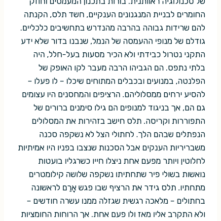
של טכנולוגיה ראוותנית. בורות בתכנון המעמסים וחוזק
החומרים לבניית המנגנונים הענקיים, חשד תלס, הקנתה
להם שרידות גבוהה בהרבה מהנדרש בתחשיבים כלכליים.
גודלם של מנופי ההעמסה של הנמל, שנבנו בדור שלא ידע
התקני נטרול כבידתי ולא הכיר מסעות בעל-חלל, היה
בלתי נתפס. הם הגביהו הרבה מעבר לקו האופק של
הפלנטה, במנועים ובכבלים המתוחים שיכלו – לו פעלו –
להסיע ירחים ממסלוליהם. הרציפים והמחסנים היו עצומים
גם הם, אך בניגוד למנופים הם גילו סימנים ברורים של
התפוררות וקריסה. תלס חישב בזהירות את המסלולים
הנפתלים שבהם הלך. לחתולי הצל לא נשקפה סכנה
משבריריות הענקים אבל הסכנות שנצבו בפניו היו אמיתיות
לחלוטין ויותר מפעם אחת ניצלו חייו כשרגליו בועטות
נואשות בשולי פיר שתחתיתו נשקפה שלושה קילומטרים
מתחתיו. תלס גידר את הרציף שבו פגש אָרַם לראשונה
בחתולים – מלאכה רגשית שגזלה ממנו עשרה חודשים –
ולא התקרב אליו מאז ולו פעם אחת. אך הרוחות החומציות