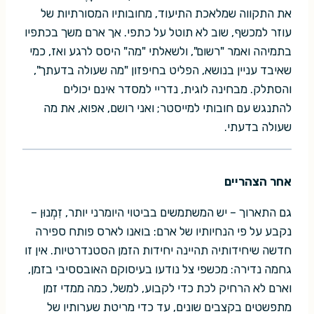
את התקווה שמלאכת התיעוד, מחובותיו המסורתיות של
עוזר למכשף, שוב לא תוטל על כתפי. אך ארם משך בכתפיו
בתמיהה ואמר "רשום", ולשאלתי "מה" היסס לרגע ואז, כמי
שאיבד עניין בנושא, הפליט בחיפזון "מה שעולה בדעתך",
והסתלק. מבחינה לוגית, נדריי למסדר אינם יכולים
להתנגש עם חובותי למייסטר; ואני רושם, אפוא, את מה
שעולה בדעתי.
אחר הצהריים
גם התארוך – יש המשתמשים בביטוי היומרני יותר, זִמְנוּן –
נקבע על פי הנחיותיו של ארם: בואנו לארס פותח ספירה
חדשה שיחידותיה תהיינה יחידות הזמן הסטנדרטיות. אין זו
גחמה נדירה: מכשפי צל נודעו בעיסוקם האובססיבי בזמן,
וארם לא הרחיק לכת כדי לקבוע, למשל, כמה ממדי זמן
מתפשטים בקצבים שונים, עד כדי מריטת שערותיו של