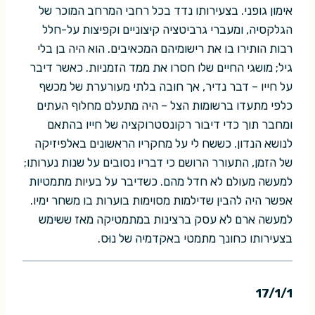
אימון גופני. בצעירותו נדד בכל רחבי המרחב המוכר של
הגלקסיה, ומעברי גרביטציה קיצוניים וקפיצות על-חלל
רבות הותירו בו את רישומיהם המכאיבים. הוא היה בן בלי
גיל; מושגי החיים שלו חסרו את ממד הזמניות. כאשר דיבר
על חייו – דבר נדיר, אך חובה בלתי מעורערת של מכשף
כלפי מתעדו ברשומות הצל – היה מתעלם מחלוף העתים
ומחבר תוך כדי דיבור רקונסטרוקציה של חייו בהתאם
לנושא הנדון. כששח לי על מחקריו הראשונים באלפיזיקה
של הזמן, התעורר הרושם כי דבריו נסובים על שנות נערותו;
למעשה מעולם לא חדל מהם. כשדיבר על בעיות מתמטיות
אפשר היה להבין שדילמות מסוימות בוערות בו משחר ימיו.
למעשה ארם לא עסק ברצינות במתמטיקה מאז ששימש
בצעירותו כחונך מתמטי באקדמיה של נוּס.
17/1/1