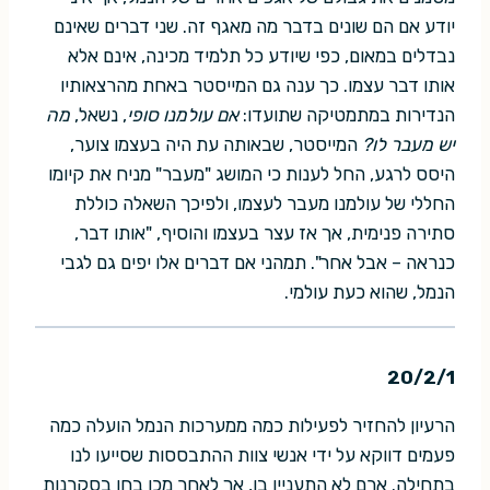
יודע אם הם שונים בדבר מה מאגף זה. שני דברים שאינם
נבדלים במאום, כפי שיודע כל תלמיד מכינה, אינם אלא
אותו דבר עצמו. כך ענה גם המייסטר באחת מהרצאותיו
הנדירות במתמטיקה שתועדו:
אם עולמנו סופי
, נשאל,
מה
יש מעבר לו?
המייסטר, שבאותה עת היה בעצמו צוער,
היסס לרגע, החל לענות כי המושג "מעבר" מניח את קיומו
החללי של עולמנו מעבר לעצמו, ולפיכך השאלה כוללת
סתירה פנימית, אך אז עצר בעצמו והוסיף, "אותו דבר,
כנראה – אבל אחר". תמהני אם דברים אלו יפים גם לגבי
הנמל, שהוא כעת עולמי.
20/2/1
הרעיון להחזיר לפעילות כמה ממערכות הנמל הועלה כמה
פעמים דווקא על ידי אנשי צוות ההתבססות שסייעו לנו
בתחילה. ארם לא התעניין בו, אך לאחר מכן בחן בסקרנות