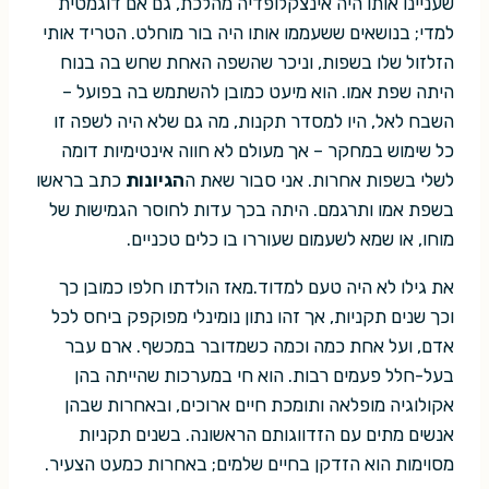
שעניינו אותו היה אינצקלופדיה מהלכת, גם אם דוגמטית
למדי; בנושאים ששעממו אותו היה בור מוחלט. הטריד אותי
הזלזול שלו בשפות, וניכר שהשפה האחת שחש בה בנוח
היתה שפת אמו. הוא מיעט כמובן להשתמש בה בפועל –
השבח לאל, היו למסדר תקנות, מה גם שלא היה לשפה זו
כל שימוש במחקר – אך מעולם לא חווה אינטימיות דומה
לשלי בשפות אחרות. אני סבור שאת ה
הגיונות
כתב בראשו
בשפת אמו ותרגמם. היתה בכך עדות לחוסר הגמישות של
מוחו, או שמא לשעמום שעוררו בו כלים טכניים.
את גילו לא היה טעם למדוד.מאז הולדתו חלפו כמובן כך
וכך שנים תקניות, אך זהו נתון נומינלי מפוקפק ביחס לכל
אדם, ועל אחת כמה וכמה כשמדובר במכשף. ארם עבר
בעל-חלל פעמים רבות. הוא חי במערכות שהייתה בהן
אקולוגיה מופלאה ותומכת חיים ארוכים, ובאחרות שבהן
אנשים מתים עם הזדווגותם הראשונה. בשנים תקניות
מסוימות הוא הזדקן בחיים שלמים; באחרות כמעט הצעיר.