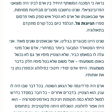
נראה כי המכנה המשותף היחיד בין ארם לביני היה מוצאנו
הפרובינציאלי. שנינו נחשבנו מפגרים מבחינות מסוימות,
אף שבגאונותו של ארם לא הטיל איש ספק מאז פרסום
ספרו
הגיונות צל
, הנלמד כיום בכל קורס מתקדם
בתאולוגיה.
שנינו היינו מבוגרים בגילינו, אף שבאופנים שונים מאוד. אני
הייתי הסטאז'ר המבוגר ביותר במחזורי, אדם שכל מינוי
עלה לו במאמץ כביר, שלא הצטיין מימיו אך גם לא נכשל
באופן משמעותי – אולי משום שלא נטל מימיו חלק בדבר
משמעותי. הייתי אדם יסודי: חינוכי כפילולוג וכספרן נתן בי
את אותותיו.
ארם היה פרדיגמה של הגאון השוטה. בכל דבר שבו היה לו
ענין, הוא הצטיין. בדברים אחרים – כל חבר במסדר נדרש
למשל למלא כמה תקופות חניכות באדמיניסטרציה – הוא
היה אפור לחלוטין. השכלתו היתה סלקטיבית: בתחומים