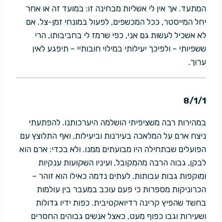
המתעד. אך אין לי אשליות מבחינה זו: במועד זה או אחר
יחל המייסטר, ככל המכשפים, לפעול במונחי זמן-צל. אם
לא אשכיל לעשות גם אני, כפי שרמז לי בחביבותו, הרי
ששפיותי – ולפיכך יעילותי במילוי חובותיי – תיפגע לאין
ערוך.
8/1/1
במהירות רבה משציפיתי הושלמה היערכותנו. להפתעתי
ניצח ארם על המלאכה בעירנות וביעילות, ואף התלוצץ עם
הפועלים שבתחילה היו מבועתים ממנו. ולא בכדי: ארם הוא
לבקן, גבוה הרבה מהמקובל, ועיניו השקועות ענקיות
ומוקפות גבות עבותות. לעתים נדמה כאילו הוא זוהר –
הכרוניקות מספרות כי פעם עוכב במעבר בין עולמות
בחשד שהפיץ קרינה רדיואקטיבית. כפות ידיו גדולות
ושעירות וגבו כפוף מעט, כאצל אנשים גבוהים החסרים