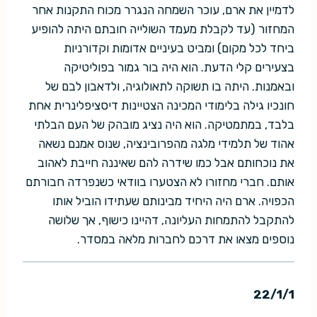
לדמיין את ארם, עוכר השמחה הנגרר מכוח התקנות אחר
המחזור (עד לקבלת מעמד השולייה חובתם היתה להופיע
ביחד לכל מקום) ומביט בעיניים אדומות וקדורניות
בצעירים קלי הדעת. הוא היה בור גמור בפוליטיקה
ובאמנות. היתה בו תשוקה לתאולוגיה, ולדאבון לבם של
חונכיו גילה בלימודי המכינה הצטיינות דיסציפלינרית אחת
בלבד, במתמטיקה. הוא היה נציג מובהק של העם הבלתי
אהוד של תלמידי מלגה מהפרובינציה, שנוס אמנם נשאה
את נוכחותם אבל כמו שידרה להם שאיננה חייבת לאהוב
אותם. חברי מחזורו לא הצטערו בוודאי כשנפרדה חבורתם
הכפויה. ארם היה היחיד מבינותם שעתידו הוביל אותו
להתקבל להתמחות העליונה, דהיינו כישוף, אך שלושה
נוספים מצאו את דרכם לחברות מלאה במסדר.
22/1/1