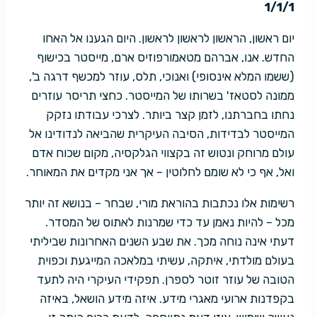
1/1/1
יום ראשון, הראשון לראשון לראשון. היום הגענו אל האחו
החדש. אנו, אברהם מטאמורפוזיס ארם, מייסטר בכישוף
(ששמו המלא אינסופי) ואנוכי, תלס, עוזר למכשף דרגה ב',
ממונה לסטאז' בשרותו של המייסטר. כחצי תריסר עוזרים
נחתו בחברתנו, לזמן קצר ביותר. לצרכי עבודתו נזקק
המייסטר לבדידות, הסיבה העיקרית שהביאה לנדודינו אל
עולם מרוחק ונטוש זה בקצווי הגלקסיה, מקום שכוח אדם
ואל, אף כי לא שומם לחלוטין – אך אני מקדים את המאוחר.
רשימות אלו נכתבות בהוראת מורי, שבחר – בנושא זה יותר
מכל – להיות נאמן עד כדי שמרנות לאתוס של המסדר.
דעתי אינה נוחה מכך. את שבע השנים האחרונות שביליתי
בעולם מולדתי, איתקה, עשיתי במלאכה המייגעת וכפוית
הטובה של עוזר זוטר לספרן. תפקידי העיקרי היה לתעד
בקפדנות ארועי מאגרי מידע. איזה מידע הושאל, באיזה