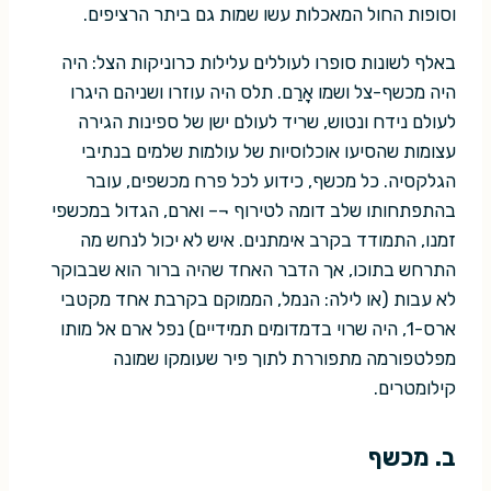
וסופות החול המאכלות עשו שמות גם ביתר הרציפים.
באלף לשונות סופרו לעוללים עלילות כרוניקות הצל: היה
היה מכשף-צל ושמו אָרַם. תלס היה עוזרו ושניהם היגרו
לעולם נידח ונטוש, שריד לעולם ישן של ספינות הגירה
עצומות שהסיעו אוכלוסיות של עולמות שלמים בנתיבי
הגלקסיה. כל מכשף, כידוע לכל פרח מכשפים, עובר
בהתפתחותו שלב דומה לטירוף ¬– וארם, הגדול במכשפי
זמנו, התמודד בקרב אימתנים. איש לא יכול לנחש מה
התרחש בתוכו, אך הדבר האחד שהיה ברור הוא שבבוקר
לא עבות (או לילה: הנמל, הממוקם בקרבת אחד מקטבי
ארס-1, היה שרוי בדמדומים תמידיים) נפל ארם אל מותו
מפלטפורמה מתפוררת לתוך פיר שעומקו שמונה
קילומטרים.
ב. מכשף