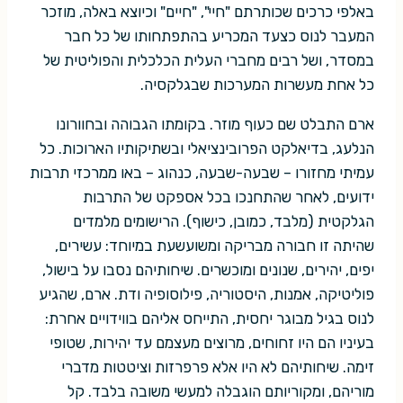
באלפי כרכים שכותרתם "חיי", "חיים" וכיוצא באלה, מוזכר
המעבר לנוס כצעד המכריע בהתפתחותו של כל חבר
במסדר, ושל רבים מחברי העלית הכלכלית והפוליטית של
כל אחת מעשרות המערכות שבגלקסיה.
ארם התבלט שם כעוף מוזר. בקומתו הגבוהה ובחוורונו
הנלעג, בדיאלקט הפרובינציאלי ובשתיקותיו הארוכות. כל
עמיתי מחזורו – שבעה-שבעה, כנהוג – באו ממרכזי תרבות
ידועים, לאחר שהתחנכו בכל אספקט של התרבות
הגלקטית (מלבד, כמובן, כישוף). הרישומים מלמדים
שהיתה זו חבורה מבריקה ומשועשעת במיוחד: עשירים,
יפים, יהירים, שנונים ומוכשרים. שיחותיהם נסבו על בישול,
פוליטיקה, אמנות, היסטוריה, פילוסופיה ודת. ארם, שהגיע
לנוס בגיל מבוגר יחסית, התייחס אליהם בווידויים אחרת:
בעיניו הם היו זחוחים, מרוצים מעצמם עד יהירות, שטופי
זימה. שיחותיהם לא היו אלא פרפרזות וציטטות מדברי
מוריהם, ומקוריותם הוגבלה למעשי משובה בלבד. קל