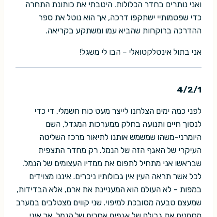
ואני נותרים בחדר הכלולות. היטבתי את כותונת התחרה
כדי שפטמותיי ישתקפו דרכה, אך הוא נוטל את ספר
ההדרכה ברוקחות שהביא עמו ומשתקע בקריאה.
אני בתול אינטלקטואלי – הבו לי משגל!
4/2/1
לפני כמה ימים הצלחנו לייצר מעט כוח חשמלי, די כדי
לנסוך חיים ותנועה בחלק ממערכות המגדל, השם
היומרני-משהו שמשמש אותנו לתיאור מרכז השליטה
העיקרי של האגף הזה של הנמל. רק מחדר התצפית
שבראשו אני מתחיל לתפוס את ממדיו העצומים של הנמל.
לכל אשר תראה העין אין גבולותיו ניכרים. איננו מצוידים
במפות – לא העולם הוא המעניינת את ארם, אלא הבדידות,
שמעצם טבעה מסובכת למיפוי. שני קווים מצטלבים במערב
מסמנים את גבולם של אגפים אחרים של הנמל, אך איני