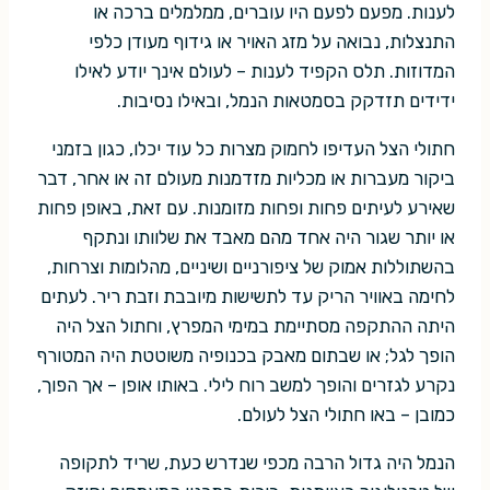
לענות. מפעם לפעם היו עוברים, ממלמלים ברכה או
התנצלות, נבואה על מזג האויר או גידוף מעודן כלפי
המדוזות. תלס הקפיד לענות – לעולם אינך יודע לאילו
ידידים תזדקק בסמטאות הנמל, ובאילו נסיבות.
חתולי הצל העדיפו לחמוק מצרות כל עוד יכלו, כגון בזמני
ביקור מעברות או מכליות מזדמנות מעולם זה או אחר, דבר
שאירע לעיתים פחות ופחות מזומנות. עם זאת, באופן פחות
או יותר שגור היה אחד מהם מאבד את שלוותו ונתקף
בהשתוללות אמוק של ציפורניים ושיניים, מהלומות וצרחות,
לחימה באוויר הריק עד לתשישות מיובבת וזבת ריר. לעתים
היתה ההתקפה מסתיימת במימי המפרץ, וחתול הצל היה
הופך לגל; או שבתום מאבק בכנופיה משוטטת היה המטורף
נקרע לגזרים והופך למשב רוח לילי. באותו אופן – אך הפוך,
כמובן – באו חתולי הצל לעולם.
הנמל היה גדול הרבה מכפי שנדרש כעת, שריד לתקופה