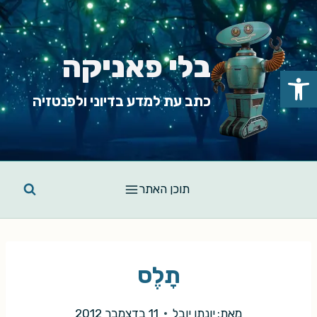
Ski
t
conten
בלי פאניקה
פתח סרגל נגישות
כתב עת למדע בדיוני ולפנטזיה
תוכן האתר
תָלֶס
מאת:
יונתן יובֵל
11 בדצמבר 2012