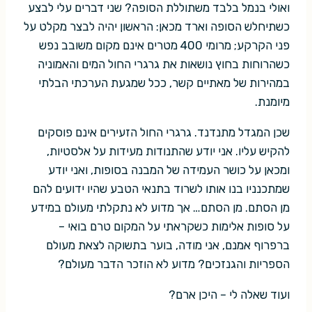
ואולי בנמל בלבד משתוללת הסופה? שני דברים עלי לבצע
כשתיחלש הסופה וארד מכאן: הראשון יהיה לבצר מקלט על
פני הקרקע; מרומי 400 מטרים אינם מקום משובב נפש
כשהרוחות בחוץ נושאות את גרגרי החול המים והאמוניה
במהירות של מאתיים קשר, ככל שמגעת הערכתי הבלתי
מיומנת.
שכן המגדל מתנדנד. גרגרי החול הזעירים אינם פוסקים
להקיש עליו. אני יודע שהתנודות מעידות על אלסטיות,
ומכאן על כושר העמידה של המבנה בסופות, ואני יודע
שמתכנניו בנו אותו לשרוד בתנאי הטבע שהיו ידועים להם
מן הסתם. מן הסתם… אך מדוע לא נתקלתי מעולם במידע
על סופות אלימות כשקראתי על המקום טרם בואי –
ברפרוף אמנם, אני מודה, בוער בתשוקה לצאת מעולם
הספריות והגנזכים? מדוע לא הוזכר הדבר מעולם?
ועוד שאלה לי – היכן ארם?