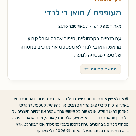
מעופפת / הואן בי לנדי
מאת:
דפנה קירש
7 באוקטובר 2016
עם כנפיים בקרסוליים, סיפור אהבה וגורל קבוע
מראש, הואן בי לנדי לא מפספס אף מרכיב בנוסחה
של ספרי פנטזיה לנוער.
מעופפת
המשך קריאה
/
הואן
בי
לנדי
© אם לא צוין אחרת, זכויות היוצרים על כל התכנים הערוכים המתפרסמים
באתר שייכות ל"בלי פאניקה" ולכותבים. אין להעתיק, לשכפל, להקליט,
לאחסן במאגר מידע או לעשות כל שימוש אחר שמפר את זכויות היוצרים על
כל תוכן מהאתר בכל דרך או אמצעי אלקטרוני, אופטי, מכני או אחר. שימוש
מסחרי מכל סוג בחומרים שהתפרסמו ב"בלי פאניקה" אסור בהחלט אלא
ברשות מפורשת בכתב מבעלי האתר. © 2026 בלי פאניקה