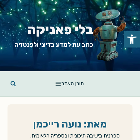
Ski
t
conten
בלי פאניקה
פתח סרגל נגישות
כתב עת למדע בדיוני ולפנטזיה
תוכן האתר
מאת: נועה רייכמן
ספרנית בישיבה תיכונית ובספריה הלאומית,