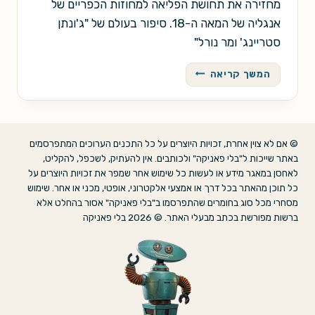
מחזירה את תחושת הפליאה למחוזות הכפריים של
אנגליה של המאה ה-18. סיפור בעולם של "ג'ונתן
סטריינג' ומר נורל"
טום
המשך קריאה
ברייטווינד,
או
איך
נבנה
© אם לא צוין אחרת, זכויות היוצרים על כל התכנים הערוכים המתפרסמים
גשר
באתר שייכות ל"בלי פאניקה" ולכותבים. אין להעתיק, לשכפל, להקליט,
הפיות
לאחסן במאגר מידע או לעשות כל שימוש אחר שמפר את זכויות היוצרים על
בת'ורסבי
כל תוכן מהאתר בכל דרך או אמצעי אלקטרוני, אופטי, מכני או אחר. שימוש
מסחרי מכל סוג בחומרים שהתפרסמו ב"בלי פאניקה" אסור בהחלט אלא
ברשות מפורשת בכתב מבעלי האתר. © 2026 בלי פאניקה