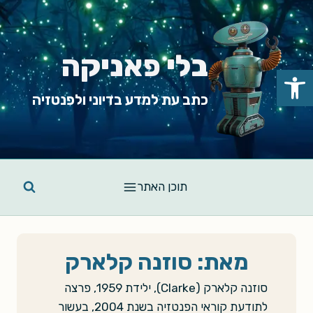
Ski
t
conten
בלי פאניקה
פתח סרגל נגישות
כתב עת למדע בדיוני ולפנטזיה
תוכן האתר
מאת: סוזנה קלארק
סוזנה קלארק (Clarke), ילידת 1959, פרצה
לתודעת קוראי הפנטזיה בשנת 2004, בעשור