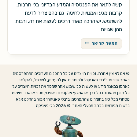
קשה לתאר את הפנטסיה והמדע הבדיוני בלי חרבות,
קרבות מגע ואמנויות לחימה. גם בהם צריך לדעת
להשתמש. יש הרבה מאוד דרכים לעשות את זה, ורבות
מהן שגויות.
להבי
המשך קריאה
עלפים
וצ'י
באפס
כבידה:
© אם לא צוין אחרת, זכויות היוצרים על כל התכנים הערוכים המתפרסמים
התפתחות
באתר שייכות ל"בלי פאניקה" ולכותבים. אין להעתיק, לשכפל, להקליט,
אמנויות
לאחסן במאגר מידע או לעשות כל שימוש אחר שמפר את זכויות היוצרים על
הלחימה
כל תוכן מהאתר בכל דרך או אמצעי אלקטרוני, אופטי, מכני או אחר. שימוש
במדע
מסחרי מכל סוג בחומרים שהתפרסמו ב"בלי פאניקה" אסור בהחלט אלא
הבדיוני
ברשות מפורשת בכתב מבעלי האתר. © 2026 בלי פאניקה
ובפנטזיה