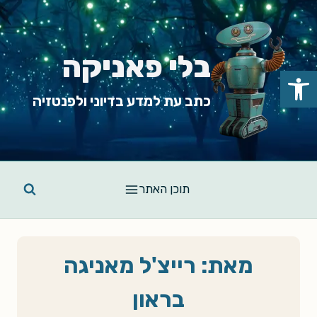
Ski
t
conten
בלי פאניקה
פתח סרגל נגישות
כתב עת למדע בדיוני ולפנטזיה
תוכן האתר
מאת: רייצ'ל מאניגה
בראון