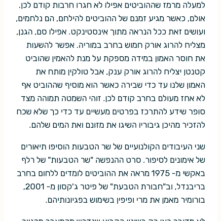
למעלה מרמז שההוביטים אפילו לא חגרו חרבות קודם לכן.
אולם, כאשר מגיע זמנם של ההוביטים להילחם, הם נלחמים,
ועושים זאת ככל הנראה מתוך אינסטינקט. אפילו סם, הגנן,
מצליח להרוג אורק חמוש בחרב במוריה. אפשר להשעות
את חוסר האמון במידה מספקת על מנת להאמין שהוביט
קטנטן יצליח להרוג אורק ענק, אבל טולקין מותח את
האמון שלנו עד כדי שבירה כאשר הוא מוסיף שההוביט אף
לא אחז מעולם בחרב קודם לכן. זוהי השמטה תמוהה מצד
סופר שידע להתרכז בפרטים מעשיים עד כדי כך שלא שכח
להזכיר מהיכן גיבוריו השיגו את מזונם ואת המים שלהם.
שני העיבודים הקולנועיים של שר הטבעות הוסיפו תיאורים
של אימונים לסיפור. סרט ההנפשה "שר הטבעות" של רלף
באקשי מ- 1975 מראה את ההוביטים לומדים ללחום בחרב
בריבנדל, וב"חבורת הטבעת" של פיטר ג'קסון מ- 2001,
בורומיר מאמן את מרי ופיפין בשימוש בפגיונותיהם.