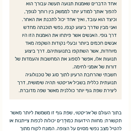
אחד הדברים שאמנות תנועה תעשה עבורך הוא
להפוך אותך למודע יותר לממשק בין רוחך לגופך,
וכיצד הוא עובד, ואיך אחד יכול לתכנת את האחר.
ואני מבין שדרך ביצוע קנפו, נפשי תוכנתה מחדש
דרך גופי. האנשים אשר פיתחו את האמנות הזו היו
אנשים חכמים ביותר ובעלי נקודות השקפה מאד
מיוחדות, אשר השתקפו בתנועותיהם. דרך ביצוע
תנועות אלו, אפשר לספוג את המחשבות והעמדות של
דורות של אומני לחימה.
חשבתי שהרחבת הרעיון לתוך סוג של טכנולוגיה
תנועתית כללית בשביל
אריסטוי
תהיה שימושית, דרך
ליצירת שפת גוף יותר כוללנית מאשר שפה מדוברת.
בתוך העולם של
אריסטוי
, שפת גוף זו משמשת ליותר מאשר
תקשורת: מחוות הידועות כמוּדְרִים יכולות לכפות צייתנות או
להטיל מצב נפשי מסוים על הצופה. המונח לקוח מתוך