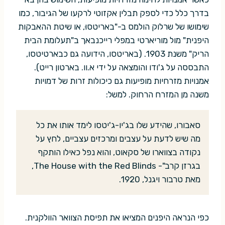
בדרך כלל כדי לספק תבלין אקזוטי לרקעו של הגיבור, כמו
שימושו של שרלוק הולמס ב-"באריטסוּ, או שיטת ההאבקות
היפנית" מול מוריארטי במפלי רייכנבאך ב"תעלומת הבית
הריק" משנת 1903. (באריטסו, הידועה גם כבארטיטסו,
התבססה על ג'ודו והומצאה על ידי א.וו. בארטון רייט).
אמנויות מזרחיות מופיעות גם כיכולות זרות של דמויות
משנה מן המזרח הרחוק. למשל:
סאבורו, שהידע שלו בג'יו-ג'יטסו לימד אותו את כל
מה שיש לדעת על עצבים ומרכזים עצביים, לחץ על
נקודה בצווארו של סקאוט, והוא נפל כאילו הותקף
בגרזן קרב"- The House with the Red Blinds,
מאת טרבור ויגנל, 1920.
כפי הנראה היפנים המציאו את תפיסת הצוואר הוולקנית.