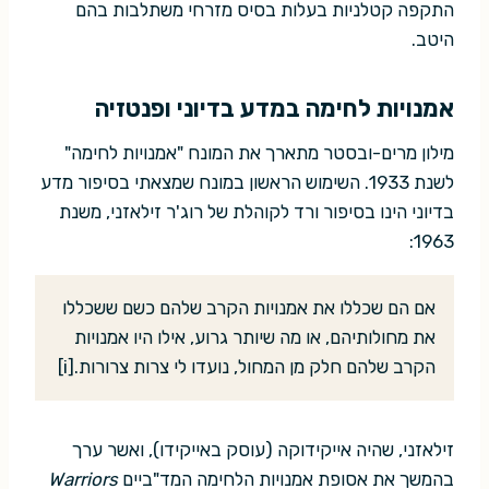
התקפה קטלניות בעלות בסיס מזרחי משתלבות בהם
היטב.
אמנויות לחימה במדע בדיוני ופנטזיה
מילון מרים-ובסטר מתארך את המונח "אמנויות לחימה"
לשנת 1933. השימוש הראשון במונח שמצאתי בסיפור מדע
בדיוני הינו בסיפור ורד לקוהלת של רוג'ר זילאזני, משנת
1963:
אם הם שכללו את אמנויות הקרב שלהם כשם ששכללו
את מחולותיהם, או מה שיותר גרוע, אילו היו אמנויות
הקרב שלהם חלק מן המחול, נועדו לי צרות צרורות.[i]
זילאזני, שהיה אייקידוקה (עוסק באייקידו), ואשר ערך
בהמשך את אסופת אמנויות הלחימה המד"ביים
Warriors