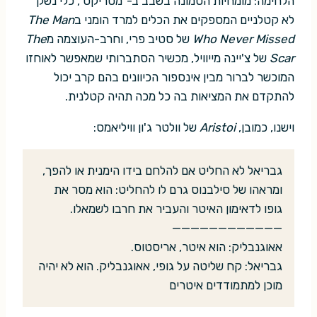
הלחימה: מומחיות הטמונה בשבב ב-"מטריקס", כלי נשק
לא קטלניים המספקים את הכלים למרד הומני ב
The Man
Who Never Missed
של סטיב פרי, וחרב-העוצמה מ
The
Scar
של צ'יינה מייוויל, מכשיר הסתברותי שמאפשר לאוחזו
המוכשר לברור מבין אינספור הכיוונים בהם קרב יכול
להתקדם את המציאות בה כל מכה תהיה קטלנית.
וישנו, כמובן,
Aristoi
של וולטר ג'ון וויליאמס:
גבריאל לא החליט אם להלחם בידו הימנית או להפך,
ומראהו של סילבנוס גרם לו להחליט: הוא מסר את
גופו לדאימון האיטר והעביר את חרבו לשמאלו.
————————————
אאוגנבליק: הוא איטר, אריסטוס.
גבריאל: קח שליטה על גופי, אאוגנבליק. הוא לא יהיה
מוכן למתמודדים איטרים