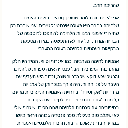
שהרימה חרב.
אני לא מתכוונת לומר שטולקין ולואיס באמת האמינו
שלחימה בחרב היא פעולה אינסטינקטיבית; אני אומרת רק
שתיאורי אימוני אמנויות הלחימה לא הפכו למוסכמה של
הבדיון המודרני כל עוד לא התפשטה במידה מספקת
הבקיאות באמנויות הלחימה בעולם המערבי.
אמנויות לחימה מערביות, כמו איגרוף וסיוף, תמיד היו חלק
מהתרבות המערבית. אבל פנטזיה אינה ספרות של המוכר
והרגיל אלא דוקא של הזר והשונה, ולרוב היא תעדיף את
העבר על פני ההווה. היה צורך בנוכחותן של אמנויות
מזרחיות "אקזוטיות" ובתחיית האמנויות המערביות מהעבר
על מנת לעודד כותבי פנטזיה לקשור את הקרבות
בסיפוריהם עם סגנונות הלחימה שהם הכירו. איגרוף אולי
לא ישתלב טוב בעלילת ספר פנטזיה גבוהה ויראה מיושן
במדע-הבדיוני, אולם קרבות חרבות אלגנטיים ואמנויות