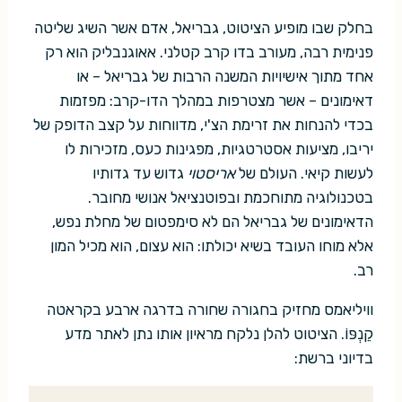
בחלק שבו מופיע הציטוט, גבריאל, אדם אשר השיג שליטה
פנימית רבה, מעורב בדו קרב קטלני. אאוגנבליק הוא רק
אחד מתוך אישיויות המשנה הרבות של גבריאל – או
דאימונים – אשר מצטרפות במהלך הדו-קרב: מפזמות
בכדי להנחות את זרימת הצ'י, מדווחות על קצב הדופק של
יריבו, מציעות אסטרטגיות, מפגינות כעס, מזכירות לו
לעשות קיאי. העולם של
אריסטוי
גדוש עד גדותיו
בטכנולוגיה מתוחכמת ובפוטנציאל אנושי מחובר.
הדאימונים של גבריאל הם לא סימפטום של מחלת נפש,
אלא מוחו העובד בשיא יכולתו: הוא עצום, הוא מכיל המון
רב.
וויליאמס מחזיק בחגורה שחורה בדרגה ארבע בקראטה
קֵנְפּוֹ. הציטוט להלן נלקח מראיון אותו נתן לאתר מדע
בדיוני ברשת: