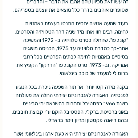
זה עשו זאת מכיוון שהם אהבו את הדבר – והדברים
שסופרים אוהבים בדרך כלל מוצאים את עצמם בספריהם.
בעוד שמעט אנשים יחסית התנסו בעצמם באמנויות
לחימה, רבים חוו אותן מיד שניה דרך הטלוויזיה והסרטים.
"קונג פו", שהחלה כסרט טלוויזיה ב- 1972 והמשיכה
אחר-כך כסדרת טלוויזיה עד 1975, הכניסה מושגים
בסיסיים באמנויות לחימה לבתים הפרטיים בכל רחבי
אמריקה. וב- 1973, סרט הקונג פו "הדרקון" הקפיץ את
ברוס לי למעמד של כוכב בינלאומי.
בקנה מידה קטן יותר, אך תוך השפעה ניכרת בכל הנוגע
לפנטזיה, האגודה לאנכרוניזם יצירתי החלה את פעולתה
בשנת 1966 בפסטיבל ותחרות בהשראת ימי הביניים
באוניברסיטת ברקלי. הפסטיבל הוקם ע"י קבוצת חובבים,
ובהם דיאנה פקסטון ומריון זימר בראדלי.
האגודה לאנכרוניזם יצירתי היא כעת ארגון בינלאומי אשר