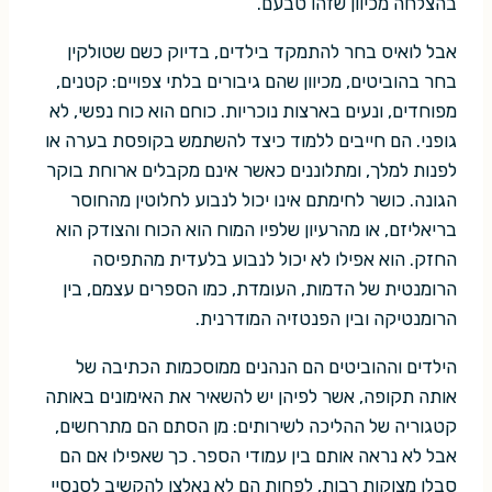
בהצלחה מכיוון שזהו טבעם.
אבל לואיס בחר להתמקד בילדים, בדיוק כשם שטולקין
בחר בהוביטים, מכיוון שהם גיבורים בלתי צפויים: קטנים,
מפוחדים, ונעים בארצות נוכריות. כוחם הוא כוח נפשי, לא
גופני. הם חייבים ללמוד כיצד להשתמש בקופסת בערה או
לפנות למלך, ומתלוננים כאשר אינם מקבלים ארוחת בוקר
הגונה. כושר לחימתם אינו יכול לנבוע לחלוטין מהחוסר
בריאליזם, או מהרעיון שלפיו המוח הוא הכוח והצודק הוא
החזק. הוא אפילו לא יכול לנבוע בלעדית מהתפיסה
הרומנטית של הדמות, העומדת, כמו הספרים עצמם, בין
הרומנטיקה ובין הפנטזיה המודרנית.
הילדים וההוביטים הם הנהנים ממוסכמות הכתיבה של
אותה תקופה, אשר לפיהן יש להשאיר את האימונים באותה
קטגוריה של ההליכה לשירותים: מן הסתם הם מתרחשים,
אבל לא נראה אותם בין עמודי הספר. כך שאפילו אם הם
סבלו מצוקות רבות, לפחות הם לא נאלצו להקשיב לסנסיי