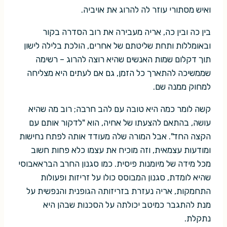
ואיש מסתורי עוזר לה להרוג את אויביה.
בין כה ובין כה, אריה מעבירה את רוב הסדרה בקור
ובאומללות ותחת שליטתם של אחרים, הולכת בלילה לישון
תוך דקלום שמות האנשים שהיא רוצה להרוג – רשימה
שממשיכה להתארך כל הזמן, גם אם לעתים היא מצליחה
למחוק ממנה שם.
קשה לומר כמה היא טובה עם להב חרבה; רוב מה שהיא
עושה, בהתאם להצעתו של אחיה, הוא "לדקור אותם עם
הקצה החד". אבל המורה שלה מעודד אותה לפתח נחישות
ומודעות עצמאית, וזה מוכיח את עצמו כלא פחות חשוב
מכל מידה של מיומנות פיסית. כמו סגנון החרב הבראאבוסי
שהיא לומדת, סגנון המבוסס כולו על זריזות ופעולות
התחמקות, אריה נעזרת בזריזותה הגופנית והנפשית על
מנת להתגבר כמיטב יכולתה על הסכנות שבהן היא
נתקלת.