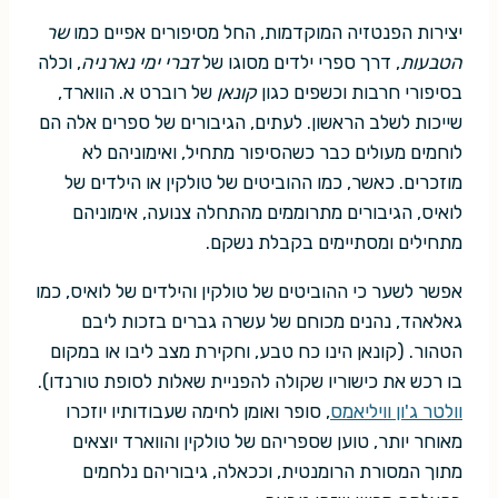
יצירות הפנטזיה המוקדמות, החל מסיפורים אפיים כמו
שר
הטבעות
, דרך ספרי ילדים מסוגו של
דברי ימי נארניה
, וכלה
בסיפורי חרבות וכשפים כגון
קונאן
של רוברט א. הווארד,
שייכות לשלב הראשון. לעתים, הגיבורים של ספרים אלה הם
לוחמים מעולים כבר כשהסיפור מתחיל, ואימוניהם לא
מוזכרים. כאשר, כמו ההוביטים של טולקין או הילדים של
לואיס, הגיבורים מתרוממים מהתחלה צנועה, אימוניהם
מתחילים ומסתיימים בקבלת נשקם.
אפשר לשער כי ההוביטים של טולקין והילדים של לואיס, כמו
גאלאהד, נהנים מכוחם של עשרה גברים בזכות ליבם
הטהור. (קונאן הינו כח טבע, וחקירת מצב ליבו או במקום
בו רכש את כישוריו שקולה להפניית שאלות לסופת טורנדו).
וולטר ג'ון וויליאמס
, סופר ואומן לחימה שעבודותיו יוזכרו
מאוחר יותר, טוען שספריהם של טולקין והווארד יוצאים
מתוך המסורת הרומנטית, וככאלה, גיבוריהם נלחמים