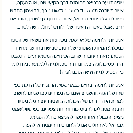
שליטתו על גבריאל מסומנת דרך הקיאָי שלו, או הצעקה,
אשר משתנה מ"Tzai!" ל"Dai!" ל"Die!". כך, הדאימון החדש
משתלט על רצונו: גבריאל, אשר התכוון רק לשתק, הורג את
יריבו. אבל כאשר הדאימון שלך לוחש "מות", קשה לסרב.
אמנויות הלחימה של
אריסטוי
משקפות את נושאיו של הספר
כמכלול: המיזוג האוטופי של הטוב שבישן ובחדש, ומחירו
הנסתר; ואת העובדה שרוב השינויים המשמעותיים התקבלו
דרך פסיכולוגיה במקום דרך טכנולוגיה (למעשה, ניתן לומר
כי הפסיכולוגיה
היא
הטכנולוגיה).
אמנויות לחימה, בחיים כב
אריסטוי
, הן עניין של הדעת כפי
שהן של הגוף; והשניים אינם כה נפרדים כמו שניתן לחשוב.
למרות הידרדרותן של היכולות הגופניות עם הגיל, ניסיון
והבנה מסוגלים להביס כוח וזריזות צעירים. כפי שוויליאמס
מציע, הגבול האחרון עשוי להימצא בחלל הפנימי.
גבריאל לא החליט אם להלחם בידו הימנית או להפך,