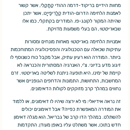
מחוות הידיים בריקוד-דרמה ההודי קַתָקַלִי, אשר קשור
לאמנות הלחימה הדרום-הודית קַלָרִיפַייָט, אשר יתכן
שהיתה המקור לקונג-פו. המודרים בקתקלי, כמו אלו
שב
אריסטוי
, הם בעלי משמעות מדויקת.
אמנויות הלחימה ב
אריסטוי
מאחות מונחים ומסורות
עתיקות שכאלה עם הטכנולוגיה והפסיכולוגיה המתוחכמות
ביותר. המודרה הוא רעיון עתיק, אבל מקבל כוח כשנוסף לו
זיגוג מדע בדיוני. צ'י, האנרגיה המסתורית והכנראה לא
קיימת של ימינו, היא תופעה ניתנת לשליטה ב
אריסטוי
. זרם
המחשבות, התחושות, התמונות והדחפים הגופניים אשר
נחווים במהלך קרב מזוקקים לקולות הדאימונים.
זה נראה אידיאלי: מי לא ירצה שיהיו לו דאימונים, או ללמוד
את המודרה המאפשרת כפייה? אבל דאימונים יכולים
להשתלט. במהלך הדו קרב של גבריאל, הוא מגלה דאימון
חדש בתוכו, אשר משתלט עליו באופן מעודן. התקדמות