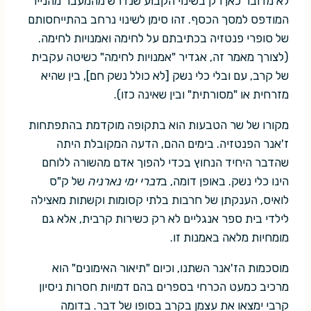
לא מדובר כאן רק בשינוי הקבוע שנדרש מהמעבר מהנייר
המודפס למסך הכסף. זהו סימן לשינוי נרחב בהתייחסותם
של סופרי פנטזיה בכתיבתם על לחימה ואמנויות לחימה.
(לצורך מאמר זה, אגדיר "אמנויות לחימה" כשיטה עקבית
של קרב, עם ובלי כלי נשק [לא כולל נשק חם], בין שהיא
מזרחית או "מסורתית" ובין שאינה כזו).
מקורו של שר הטבעות הוא בתקופה מוקדמת בהתפתחות
ז'אנר הפנטזיה. בימים ההם, הדעה המקובלת היתה
שהדבר היחיד הנחוץ בכדי להפוך אדם מהשורה ללוחם
הינו כלי נשק. באופן דומה, ב
דברי ימי נארניה
של ק"ס
לואיס, הענקתן של חרבות בלתי קסומות וקשתות מאצילה
לילדי בית ספר אנגליים לא רק כשירות קרבית, אלא גם
מומחיות מלאה באמנות זו.
מוסכמות הז'אנר השתנו, וכיום "תיאור האימונים" הוא
מרכיב כמעט הכרחי בספרים בהם דמויות חסרות ניסיון
קרבי ימצאו את עצמן בקרב בסופו של דבר. בדומה