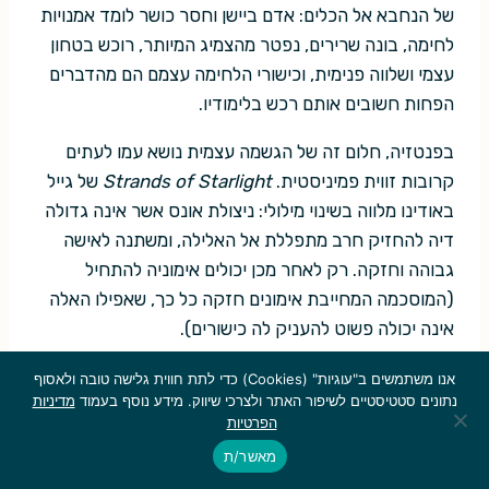
של הנחבא אל הכלים: אדם ביישן וחסר כושר לומד אמנויות
לחימה, בונה שרירים, נפטר מהצמיג המיותר, רוכש בטחון
עצמי ושלווה פנימית, וכישורי הלחימה עצמם הם מהדברים
הפחות חשובים אותם רכש בלימודיו.
בפנטזיה, חלום זה של הגשמה עצמית נושא עמו לעתים
קרובות זווית פמיניסטית.
Strands of Starlight
של גייל
באודינו מלווה בשינוי מילולי: ניצולת אונס אשר אינה גדולה
דיה להחזיק חרב מתפללת אל האלילה, ומשתנה לאישה
גבוהה וחזקה. רק לאחר מכן יכולים אימוניה להתחיל
(המוסכמה המחייבת אימונים חזקה כל כך, שאפילו האלה
אינה יכולה פשוט להעניק לה כישורים).
בספר
The Ladies of Mandrigyn
של מדריכת הקראטה
אנו משתמשים ב"עוגיות" (Cookies) כדי לתת חווית גלישה טובה ולאסוף
נתונים סטטיסטיים לשיפור האתר ולצרכי שיווק. מידע נוסף בעמוד
מדיניות
לשעבר ברברה המבלי, גבריה של מנדריגין הפטריארכלית
הפרטיות
נלקחו לעבדות. הנשים נאלצות לשכור שכיר-חרב שילמד
מאשר/ת
אותן להלחם, כך שיוכלו להציל את הגברים. אולם אימוניהן,