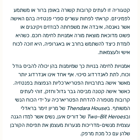
קטגוריה זו לעתים קרובות קשורה באופן ברור או משתמע
לפמיניזם. קראתי לפחות עשרים ספרי פנטזיה בהם האישה
אשר נאנסה, איבדה את משפחתה לבוזזים ויקינגים או
פשוט מדוכאת מוצאת מורה אמנויות לחימה חכם. כשהיא
לומדת כיצד להשתמש בחרב או באגרופיה, היא זוכה לכוח
אישי ולעצמאות.
אמנויות לחימה בנויות כך שמיומנות בהן יכולה להביס גודל
וכוח, לתת לאנדרדוג סיכוי. אף אחד אינו אנדרדוג יותר
מאשר אישה בתרבויות הפטריארכליות הנפוצות בפנטזיה.
כאשר אישה קטנה מביסה גבר גדול וחזק, זוהי לעתים
קרובות מטפורה להדחת הפטריארכיה על ידי הכוח הנשי
המשותף. ב
Thendara House
של מריון זימר בראדלי
וב
Two-Bit Heroes
של דוריס איגן, נשים אשר למדו הגנה
עצמית מנשים-מדריכות מנערות מעצמן את תפיסת הקורבן
שלהן עם כל מכת מרפק.