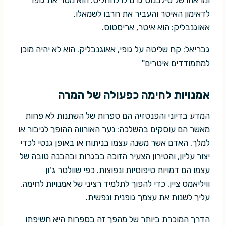
ומראהו של סילבנוס גרם לו להחליט: הוא מסר את גופו
לדאימון האיטר והעביר את חרבו לשמאלו.
אאוגנבליק: הוא איטר, אריסטוס.
גבריאל: קח שליטה על גופי, אאוגנבליק. הוא לא יהיה מוכן
למתמודדים איטרים"
אמנויות לחימה כפעולה של המרה
המדע בדיוני והפנטזיה הם ספרות של השתנות לא פחות
מאשר הם עוסקים בהשלכה: נער האורווה ההופך לגיבור או
למלך, האדם אשר משנה עצמו בניתוח או באופן גנטי לכדי
יצור עליון, והטירון הצעיר הזוכה בבגרות ובהבנה טובה של
עצמו הם דמויות טיפוסיות ונפוצות. כפי שוולטר ג'ון
וויליאמס ציין, כדי להפוך לתלמיד רציני של אמנויות לחימה,
עליך לשנות את עצמך גופנית ונפשית.
הדרך המוכרת ביותר של מהפך זה בספרות היא חשיפתו