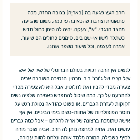
חרב העץ פגעה בה [באריָה] בגובה החזה, מכה
פתאומית וצורבת שהכאיבה פי כמה, משום שהגיעה
מהצד הנגדי. "אי", צעקה. יהיה לה סימן כחול חדש
כשתלך לישון אי-שם בים. סימנים כחולים הם שיעור,
אמרה לעצמה, וכל שיעור משפר אותנו.
לנשים אין הרבה זכויות בעולם הברוטלי של
שיר של אש
ושל קרח
של ג'ורג' ר.ר. מרטין. הנסיכה השובבה אריה
צעירה מכדי להבין זאת לחלוטין, אבל היא לא צעירה מכדי
להתרעם על כך. במה שיכול להתפרש כאמירה שלפיה נשים
זקוקות לעזרת הגברים, או פשוט כהודאה נטולת רגש על
חוסר הפופולריות של אחוות-נשים בימי הביניים, אין אף
אישה שתומכת ברצונה של אריה להלחם – אבל כמה גברים
עושים זאת. אחיה למחצה נותן לה חרב, אביה שוכר מורה
לסיף בשבילה, המורה מלמד אותה ונלחם למוות עבורה,