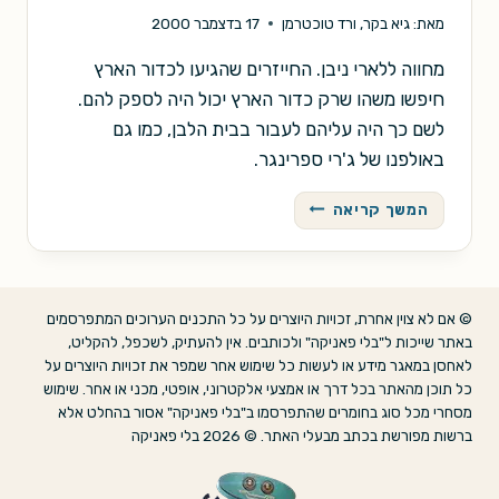
מאת:
גיא בקר
,
ורד טוכטרמן
17 בדצמבר 2000
מחווה ללארי ניבן. החייזרים שהגיעו לכדור הארץ
חיפשו משהו שרק כדור הארץ יכול היה לספק להם.
לשם כך היה עליהם לעבור בבית הלבן, כמו גם
באולפנו של ג'רי ספרינגר.
הקיסם
המשך קריאה
ברגלו
של
השטן
© אם לא צוין אחרת, זכויות היוצרים על כל התכנים הערוכים המתפרסמים
באתר שייכות ל"בלי פאניקה" ולכותבים. אין להעתיק, לשכפל, להקליט,
לאחסן במאגר מידע או לעשות כל שימוש אחר שמפר את זכויות היוצרים על
כל תוכן מהאתר בכל דרך או אמצעי אלקטרוני, אופטי, מכני או אחר. שימוש
מסחרי מכל סוג בחומרים שהתפרסמו ב"בלי פאניקה" אסור בהחלט אלא
ברשות מפורשת בכתב מבעלי האתר. © 2026 בלי פאניקה