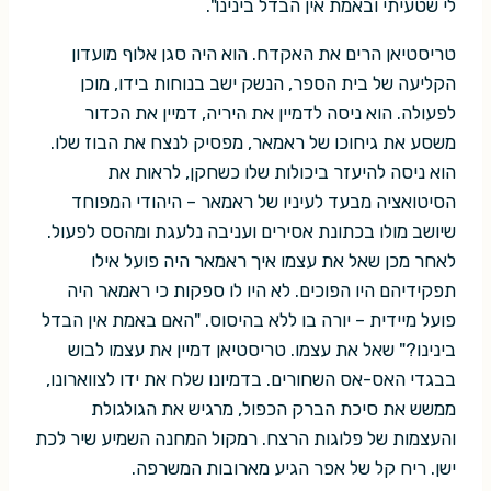
לי שטעיתי ובאמת אין הבדל בינינו".
טריסטיאן הרים את האקדח. הוא היה סגן אלוף מועדון
הקליעה של בית הספר, הנשק ישב בנוחות בידו, מוכן
לפעולה. הוא ניסה לדמיין את היריה, דמיין את הכדור
משסע את גיחוכו של ראמאר, מפסיק לנצח את הבוז שלו.
הוא ניסה להיעזר ביכולות שלו כשחקן, לראות את
הסיטואציה מבעד לעיניו של ראמאר – היהודי המפוחד
שיושב מולו בכתונת אסירים ועניבה נלעגת ומהסס לפעול.
לאחר מכן שאל את עצמו איך ראמאר היה פועל אילו
תפקידיהם היו הפוכים. לא היו לו ספקות כי ראמאר היה
פועל מיידית – יורה בו ללא בהיסוס. "האם באמת אין הבדל
בינינו?" שאל את עצמו. טריסטיאן דמיין את עצמו לבוש
בבגדי האס-אס השחורים. בדמיונו שלח את ידו לצווארונו,
ממשש את סיכת הברק הכפול, מרגיש את הגולגולת
והעצמות של פלוגות הרצח. רמקול המחנה השמיע שיר לכת
ישן. ריח קל של אפר הגיע מארובות המשרפה.