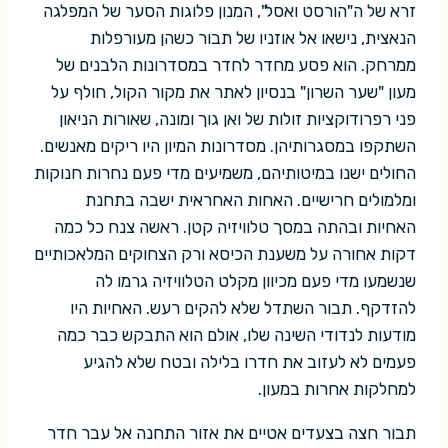
זרא של ה"הורסט ואסל", המנון פלוגות הסער של המפלגה
הנאצית, נישאו אל אוזניו של תבור כשהן מעורפלות
ממרחק. הוא פסע מחדר לחדר במסדרונות הלבנים של
מעון "שער השרון" בנסיון לאתר את מקור הקול, חולף על
פני רפרודוקציות זולות של ואן גוך ומונה, שאורות הניאון
השתקפו במסגרותיהן. מסדרונות המיון היו ריקים מאנשים.
החולים ישנו במיטותיהם, משמיעים מדי פעם נחרות חנוקות
ומלמולים חרישיים. האחות האחראית ישבה בתחנת
האחיות ובהתה במסך טלוויזיה קטן. ראשה צנח כל כמה
דקות אחורה על משענת הכיסא ורק הצחוקים המלאכותיים
שנשמעו מדי פעם מכיוון מקלט הטלוויזיה גרמו לה
להזדקף. תבור השתדל שלא להקים רעש. האחיות היו
מודעות לנדודי השינה שלו, אולם הוא התבקש כבר כמה
פעמים לא לעזוב את חדרו בלילה ובטח שלא להגיע
למחלקות אחרות במעון.
תבור חצה בצעדים אטיים את אזור התחנה אל עבר חדר