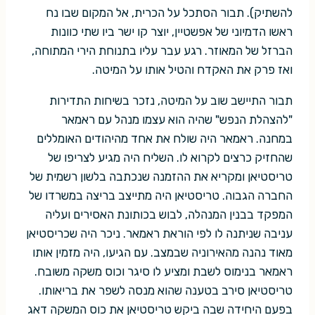
להשתיק). תבור הסתכל על הכרית, אל המקום שבו נח
ראשו הדמיוני של אפשטיין, יוצר קו ישר ביו שתי כוונות
הברזל של המאוזר. רגע עבר עליו בתנוחת הירי המתוחה,
ואז פרק את האקדח והטיל אותו על המיטה.
תבור התיישב שוב על המיטה, נזכר בשיחות התדירות
"להצהלת הנפש" שהיה הוא עצמו מנהל עם ראמאר
במחנה. ראמאר היה שולח את אחד מהיהודים האומללים
שהחזיק כרצים לקרוא לו. השליח היה מגיע לצריפו של
טריסטיאן ומקריא את ההזמנה שנכתבה בלשון רשמית של
החברה הגבוה. טריסטיאן היה מתייצב בריצה במשרדו של
המפקד בבנין המנהלה, לבוש בכותונת האסירים ועליה
עניבה שניתנה לו לפי הוראת ראמאר. ניכר היה שכריסטיאן
מאוד נהנה מהאירוניה שבמצב. עם הגיעו, היה מזמין אותו
ראמאר בנימוס לשבת ומציע לו סיגר וכוס משקה משובח.
טריסטיאן סירב בטענה שהוא מנסה לשפר את בריאותו.
בפעם היחידה שבה ביקש טריסטיאן את כוס המשקה דאג