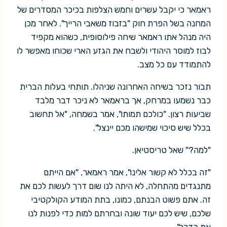
ראמאר כי יקבל עשרים וחמש הצלפות בכיכר המסדרים של
המחנה בשל הפרת חוק "בזבוז משאבי הרייך". לאחר מכן
היה מנהל אתו ראמאר שיחה פילוסופית, כשהוא מקפיד
לבוז למוסר היהודי ולשבח את הגזע הארי שכוחו מאפשר לו
להתמודד עם כל מצב.
תבור נזכר בשיחה האחרונה שניהלו. תותחי בעלות הברית
כבר נשמעו במרחק, אך בראמאר לא ניכר דבר מלבד
שביעות רצון. "כולכם תמותו", אמר בשמחה, "אל תחשוב
בכלל שיש סיכוי שמישהו מכם יינצל".
"למה?" שאל טריסטיאן.
"זה בכלל לא קשור אלינו", אמר ראמאר, "אם הייתם
מתנגדים מהתחלה, לא היתה לנו שום דרך לעשות לכם את
זה. אתם פשוט הבנתם, כמונו, בתת המודע הקולקטיבי
שלכם, שיש לכם יעוד שונה ובחרתם למות כדי לפנות לנו
את הדרך".