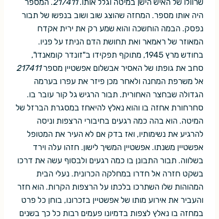
שרוולו של האיש הישן במיטה וגלל אותו.
217411
. המספר
היה אותו מספר. המחזה שהוצג שוב ושוב בנפשו של תבור
נפסק. הבמה הוחשכה והוא שמע רק את ירית אקדח
המאוזר של ראמאר ואת תחושת הדם הניתז על פניו.
בחודש מרץ 1945, מתוקף תפקידו ב"זונדר קומאנדו",
סחב את גופתו של האסיר אבשלום אפשטיין מספר
217411
אל משרפת המחנה ולאחר מכן פיזר את עפרו בערמה
הגדולה שבחצר האחורית. תבור הרגיש גל קור עובר בו.
סחרחורת אחזה בו והוא נאלץ להיאחז במסגרת הברזל של
המיטה. הוא בהה כמה רגעים בחיבורי הרצפות וניסה
להרגיע את נשימותיו, ואז בדק אם לא העיר את המטופל
אפשטיין משנתו. אפשטיין המשיך לישון. חזהו עלה וירד
בשלווה. תבור התבונן בו כמה רגעים ולבסוף עשה את דרכו
בשקט חזרה אל חדרו במחלקה הכרונית. נעלי הבית
המהוהות שלו השתרכו בלכתו על הרצפות הקרות. הוא חזר
והעביר את אירוע מותו של אפשטיין בזכרונו, בוחן כל פרט
במחזה בו נאלץ לצפות בדמיונו פעמים רבות כל כך בשנים