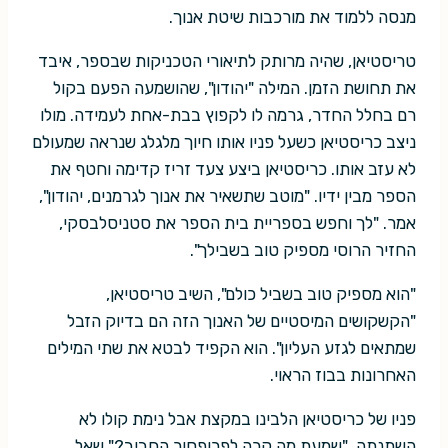
מנסה ללמוד את מורכבות שיטת אנוך.
טריסטיאן, שהיה מרותק לתיאורי הטכניקות שבספר, איבד
את תחושת הזמן. המילה "יהודון", שהושמעה הפעם בקול
רם בחלל החדר, גרמה לו לקפוץ בבת-אחת לעמידה. מולו
ניצב כריסטיאן כשעל פניו אותו חיוך מלגלג שנראה שמעולם
לא עזב אותו. כריסטיאן ביצע צעד זריז קדימה וחטף את
הספר מבין ידיו. "מוטב שתשאיר את אנוך לגרמנים, יהודון",
אמר. "לך וחפש בספריית בית הספר את סטניסלבסקי,
החזיר הרוסי מספיק טוב בשבילך".
"הוא מספיק טוב בשביל כולם", השיב טריסטיאן,
"הקשקושים המיסטיים של האנוך הזה הם בדיוק הזבל
שמתאים לגזע העליון". הוא הקפיד לבטא את שתי המילים
האחרונות בבוז הראוי.
פניו של כריסטיאן הלבינו במקצת אבל נימת קולו לא
השתנתה. "שמעת מה קרה לפרופסור החביב?" שאל.