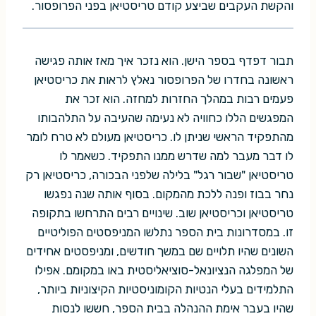
והקשת העקבים שביצע קודם טריסטיאן בפני הפרופסור.
תבור דפדף בספר הישן. הוא נזכר איך מאז אותה פגישה
ראשונה בחדרו של הפרופסור נאלץ לראות את כריסטיאן
פעמים רבות במהלך החזרות למחזה. הוא זכר את
המפגשים הללו כחוויה לא נעימה שהעיבה על התלהבותו
מהתפקיד הראשי שניתן לו. כריסטיאן מעולם לא טרח לומר
לו דבר מעבר למה שדרש ממנו התפקיד. כשאמר לו
טריסטיאן "שבור רגל" בלילה שלפני הבכורה, כריסטיאן רק
נחר בבוז ופנה ללכת מהמקום. בסוף אותה שנה נפגשו
טריסטיאן וכריסטיאן שוב. שינויים רבים התרחשו בתקופה
זו. במסדרונות בית הספר נתלשו המניפסטים הפוליטיים
השונים שהיו תלויים שם במשך חודשים, ומניפסטים אחידים
של המפלגה הנציונאל-סוציאליסטית באו במקומם. אפילו
התלמידים בעלי הנטיות הקומוניסטיות הקיצוניות ביותר,
שהיו בעבר אימת ההנהלה בבית הספר, חששו לנסות