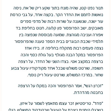
תנור נפט קטן, שהיה מונח בתוך שקע ריק של אח, ניסה
נואשות לחמם את החדר הקר. בקצה אחד, על גבי כורסת
עור ישנה, שנשענה על שורות רבות של מדפי ספרים
מאובקים, ישב הפרופסור פון קלוגה, חנוט בחליפת בד
אפורה ועניבה מגוהצת. שמועה מבוססת שנפוצה בין
תלמידי שכבת הבוגרים בבית הספר טענה שהפרופסור
נצפה פעמים רבות מתקלח בחליפה זו. בידו אחז
הפרופסור במקל הבנה מגולף בעל גולת כסף והכה
ברצפה במקצב אטי. בצדו השני של החדר, על רצפה
חשופה, שורטט משולש שבכל אחד מקודקודיו עיגול צבוע
שחור. במרכז המשולש, שורטט עיגול ריק נוסף.
"זכרון רגשי", אמר הפרופסור והכה במקלו על הרצפה
בחבטה מהדהדת.
"פחד". טריסטיאן זכר עצמו מתאמץ לשמור על איזון,
כשרגלו הימנית ניצבת על העיגול שבקודקוד המשולש, רגלו