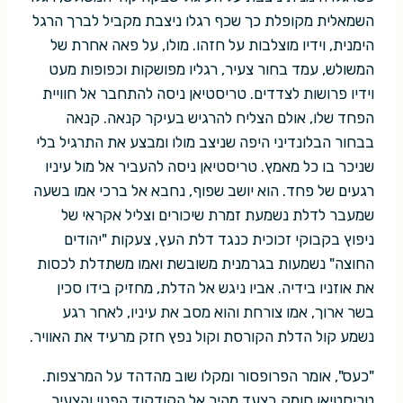
השמאלית מקופלת כך שכף רגלו ניצבת מקביל לברך הרגל
הימנית, וידיו מוצלבות על חזהו. מולו, על פאה אחרת של
המשולש, עמד בחור צעיר, רגליו מפושקות וכפופות מעט
וידיו פרושות לצדדים. טריסטיאן ניסה להתחבר אל חוויית
הפחד שלו, אולם הצליח להרגיש בעיקר קנאה. קנאה
בבחור הבלונדיני היפה שניצב מולו ומבצע את התרגיל בלי
שניכר בו כל מאמץ. טריסטיאן ניסה להעביר אל מול עיניו
רגעים של פחד. הוא יושב שפוף, נחבא אל ברכי אמו בשעה
שמעבר לדלת נשמעת זמרת שיכורים וצליל אקראי של
ניפוץ בקבוקי זכוכית כנגד דלת העץ, צעקות "יהודים
החוצה" נשמעות בגרמנית משובשת ואמו משתדלת לכסות
את אוזניו בידיה. אביו ניגש אל הדלת, מחזיק בידו סכין
בשר ארוך, אמו צורחת והוא מסב את עיניו, לאחר רגע
נשמע קול הדלת הקורסת וקול נפץ חזק מרעיד את האוויר.
"כעס", אומר הפרופסור ומקלו שוב מהדהד על המרצפות.
טריסטיאן חומק בצעד מהיר אל הקודקוד הפנוי והצעיר