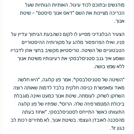
מודגשים ובתוכם לכוד עיגול. האותיות הגותיות שעל
הכריכה מציינות את השם "דאס אנוך סיסטם" – שיטת
אנוך.
הצעיר הבלונדיני מסייע לו לקום כשהבעת הגיחוך עדיין על
פניו, ואילו הפרופסור מלהג על מקורותיה ההיסטוריים
הטבטוניים של השיטה. טריסטיאן מקשיב בחצי אוזן לדבריו
ושומע איך גנב סטניסלבסקי את רעיונותיו משיטת אנוך
ללא שמץ בושה.
"השיטה של סטניסלבסקי", אמר פון קלוגה, "היא חלשה
מאוד ומאפשרת כניסה חלקית בלבד לדמות שאותה רוצה
השחקן לשחק. לעומתה, שיטת אנוך כמעט ואינה מוגבלת
ביכולת המטמורפוזה שלה. הרוסי", שפתיו של פון קלוגה
התעוותו כאשר התייחס לסטניסלבסקי, "אחוז בעתה
מהסכנה לאובדן העצמי. בשיטת אנוך, לא מתירים רכות לב
כגון זו".