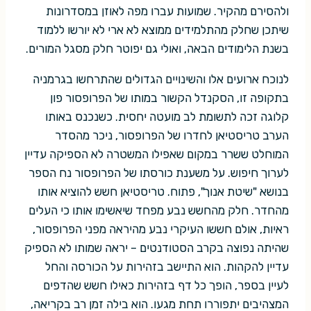
ולהסירם מהקיר. שמועות עברו מפה לאוזן במסדרונות
שיתכן שחלק מהתלמידים ממוצא לא ארי לא יורשו ללמוד
בשנת הלימודים הבאה, ואולי גם יפוטר חלק מסגל המורים.
לנוכח ארועים אלו והשינויים הגדולים שהתרחשו בגרמניה
בתקופה זו, הסקנדל הקשור במותו של הפרופסור פון
קלוגה זכה לתשומת לב מועטה יחסית. כשנכנס באותו
הערב טריסטיאן לחדרו של הפרופסור, ניכר מהסדר
המוחלט ששרר במקום שאפילו המשטרה לא הספיקה עדיין
לערוך חיפוש. על משענת כורסתו של הפרופסור נח הספר
בנושא "שיטת אנוך", פתוח. טריסטיאן חשש להוציא אותו
מהחדר. חלק מהחשש נבע מפחד שיאשימו אותו כי העלים
ראיות, אולם חששו העיקרי נבע מהיראה מפני הפרופסור,
שהיתה נפוצה בקרב הסטודנטים – יראה שמותו לא הספיק
עדיין להקהות. הוא התיישב בזהירות על הכורסה והחל
לעיין בספר, הופך כל דף בזהירות כאילו חשש שהדפים
המצהיבים יתפוררו תחת מגעו. הוא בילה זמן רב בקריאה,