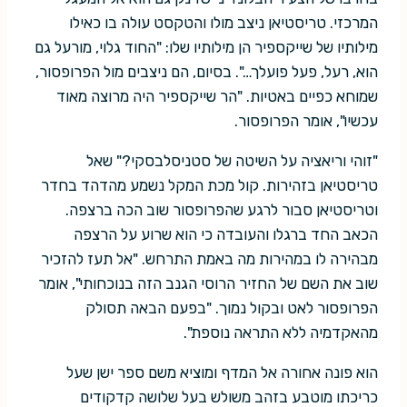
המרכזי. טריסטיאן ניצב מולו והטקסט עולה בו כאילו
מילותיו של שייקספיר הן מילותיו שלו: "החוד גלוי, מורעל גם
הוא, רעל, פעל פועלך…". בסיום, הם ניצבים מול הפרופסור,
שמוחא כפיים באטיות. "הר שייקספיר היה מרוצה מאוד
עכשיו", אומר הפרופסור.
"זוהי וריאציה על השיטה של סטניסלבסקי?" שאל
טריסטיאן בזהירות. קול מכת המקל נשמע מהדהד בחדר
וטריסטיאן סבור לרגע שהפרופסור שוב הכה ברצפה.
הכאב החד ברגלו והעובדה כי הוא שרוע על הרצפה
מבהירה לו במהירות מה באמת התרחש. "אל תעז להזכיר
שוב את השם של החזיר הרוסי הגנב הזה בנוכחותי", אומר
הפרופסור לאט ובקול נמוך. "בפעם הבאה תסולק
מהאקדמיה ללא התראה נוספת".
הוא פונה אחורה אל המדף ומוציא משם ספר ישן שעל
כריכתו מוטבע בזהב משולש בעל שלושה קדקודים