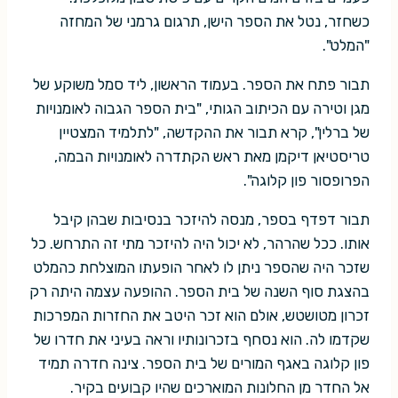
כשחזר, נטל את הספר הישן, תרגום גרמני של המחזה
"המלט".
תבור פתח את הספר. בעמוד הראשון, ליד סמל משוקע של
מגן וטירה עם הכיתוב הגותי, "בית הספר הגבוה לאומנויות
של ברלין", קרא תבור את ההקדשה, "לתלמיד המצטיין
טריסטיאן דיקמן מאת ראש הקתדרה לאומנויות הבמה,
הפרופסור פון קלוגה".
תבור דפדף בספר, מנסה להיזכר בנסיבות שבהן קיבל
אותו. ככל שהרהר, לא יכול היה להיזכר מתי זה התרחש. כל
שזכר היה שהספר ניתן לו לאחר הופעתו המוצלחת כהמלט
בהצגת סוף השנה של בית הספר. ההופעה עצמה היתה רק
זכרון מטושטש, אולם הוא זכר היטב את החזרות המפרכות
שקדמו לה. הוא נסחף בזכרונותיו וראה בעיני את חדרו של
פון קלוגה באגף המורים של בית הספר. צינה חדרה תמיד
אל החדר מן החלונות המוארכים שהיו קבועים בקיר.