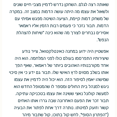
שאותה רצה לגלם. השחקן נדרש לדמיין מצבי חיים שונים
ולשאול את עצמו מה היתה עושה הדמות במצב זה. במקרה
של משחק דמות קיימת, הציעה השיטה מפגש אמיתי עם
הדמות. תבור נזכר כי פעמים רבות הזמין אליו ראמאר
אסירים נבחרים לצורך מה שהוא כינה "שיחות להצהלת
הנפש".
אפשטיין היה ידוע במחנה כאינטלקטואל, צייר נודע
שיצירותיו התפרסמו בעולם כולו לפני המלחמה. הוא היה
אחד מקורבנותיו האהובים ביותר של ראמאר, שאף הפך
אותו בשלב מסוים לרץ האישי שלו. תבור גם ידע כי אין סיכוי
שמישהו יאמין לסיפור הזה. הוא יכול היה לדמיין את עצמו
ניגש למנהל בית החולים ומספר לו שהמטופל החדש הוא
למעשה קולונל נאצי ששינה את עצמו בטכניקה עתיקה.
תבור זכר את הפעם האחרונה שבה גררו אותו האחים
קשור וזועק למיטתו. נותרה דרך אחת לפתור את הבעיה
("הפתרון הסופי", לחש קול בתוכו, קול שתבור מיהר