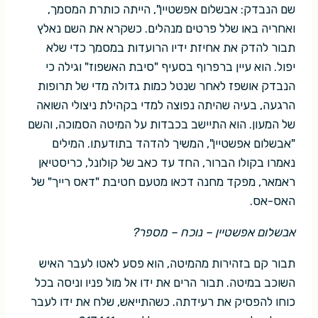
שם הנבדק: אבשלום אפשטיין", הייתה כותרת המסמך,
ואחריה באו שלל פרטים מנהלים. כשקרא את השם נאלץ
תבור להדק את אחיזת ידיו הרועדות במסמך כדי שלא
יפול. הוא עיין ברפרוף בסעיף "סיבת האשפוז" וגילה כי
הנבדק אושפז לאחר שנטל כמות גדולה מדי של תרופות
הרגעה, בעיה שהיתה נפוצה למדי בקהילת ניצולי השואה
של המעון. הוא התיישב בכבדות על המיטה הסמוכה, והשם
"אבשלום אפשטיין", המשיך להדהד בתודעתו. המילים
נאמרו בקולו הברור, החד עד כאב של קולונל, כריסטיאן
ראמאר, מפקד מחנה דכאו מטעם חטיבת "דאס רייך" של
האס-אס.
אבשלום אפשטיין – נוכח – מספר?
תבור קם בזהירות מהמיטה, הוא פסע לאטו לעבר האיש
השוכב במיטה. תבור הרים את ידו אל מול פניו וניסה בכל
כוחו להפסיק את רעידתה. כשהתייאש, שלח את ידו לעבר