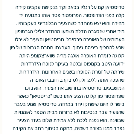
טריסטיאן קם על רגליו בכאב וקד בנקישת עקבים קידה
קלה בפני הפרופסור. הפרופסור פטר אותו בתנועת יד
מהירה והוא יצא מהחדר כשהצעיר הבלונדיני בעקבותיו.
מיד אחרי שנסגרה הדלת נשמעו מהחדר צלילי הגרמופון
העמומים של האופרה פרסיבל. טריסטיאן והצעיר לא יכלו
שלא להחליף ביניהם גיחוך. הערצתו חסרת הגבולות של פון
קלוגה לזמרת האופרה אולגה מריה שווארצקומפ היתה
ידועה היטב בקמפוס ובלטה בעיקר לנוכח הידרדרות
שירתה של זמרת הסופרן בשנים האחרונות, הידרדרות
שהפכה אותה ללעג ולקלס בקרב חובבי האופרה
המושבעים. טריסטיאן בחן שוב את הצעיר. הוא נזכר
שפרופסור פון קלוגה הציג אותו בשם "כריסטיאן" כאשר
בישר לו היום שישחקו יחד במחזה. טריסטיאן שמע בעבר
שהצעיר עבר בנסיבות לא ברורות מבית הספר לאומנויות
שבווינה. הוא נפנה ללכת ללא אמירת שלום בעוד הצעיר
נפרד ממנו בצורה רשמית, מחקה בגיחוך רחב את הקידה