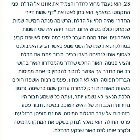
23. הוא נעמד מחוץ לחדר והצמיד את אוזנו אל הדלת. פניו
התקמטו במאמץ. הוא בחן לאטו את "דף שמות דיירי
החדר" שהיה תלוי על הדלת. הרשימה מנתה חמישה שמות,
שנמחקו כולם בטוש אדום. תבור זיהה את שני השמות
האחרונים. אחד מהם הועבר לפני כמה ימים לאשפוז קבע
במחלקה. את שמו של השני שמע כאשר הגיע האמבולנס
לאסוף אותו לנתיחה באבו כביר. תבור פתח את הדלת
והציץ פנימה. האור החלש שחדר מהמסדרון האיר בקושי
רב את החדר אך אפשר לתבור להבחין כי אחת ממיטות
הברזל תפוסה. הוא לא הופתע. פעמים רבות אושפזו חולים
בשעות מאוחרות ורק למחרת עודכן שמם ברשימה. פזמון
הלכת הנאצי לא נשמע יותר, ועתה כל ששמע תבור היו
נחירותיו הכבדות של האיש השוכב במיטה. תבור פסע
בזהירות אל עבר מרגלות המיטה, שם נח תופסן ברזל עם
פרטי החולה. הוא נאלץ לנתק בשקט את המתקן מהמיטה
ולקרב אותו לפס האור שבקע מהדלת.