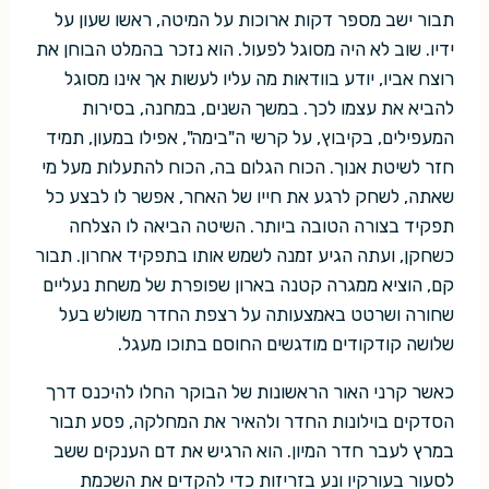
תבור ישב מספר דקות ארוכות על המיטה, ראשו שעון על
ידיו. שוב לא היה מסוגל לפעול. הוא נזכר בהמלט הבוחן את
רוצח אביו, יודע בוודאות מה עליו לעשות אך אינו מסוגל
להביא את עצמו לכך. במשך השנים, במחנה, בסירות
המעפילים, בקיבוץ, על קרשי ה"בימה", אפילו במעון, תמיד
חזר לשיטת אנוך. הכוח הגלום בה, הכוח להתעלות מעל מי
שאתה, לשחק לרגע את חייו של האחר, אפשר לו לבצע כל
תפקיד בצורה הטובה ביותר. השיטה הביאה לו הצלחה
כשחקן, ועתה הגיע זמנה לשמש אותו בתפקיד אחרון. תבור
קם, הוציא ממגרה קטנה בארון שפופרת של משחת נעליים
שחורה ושרטט באמצעותה על רצפת החדר משולש בעל
שלושה קודקודים מודגשים החוסם בתוכו מעגל.
כאשר קרני האור הראשונות של הבוקר החלו להיכנס דרך
הסדקים בוילונות החדר ולהאיר את המחלקה, פסע תבור
במרץ לעבר חדר המיון. הוא הרגיש את דם הענקים ששב
לסעור בעורקיו ונע בזריזות כדי להקדים את השכמת