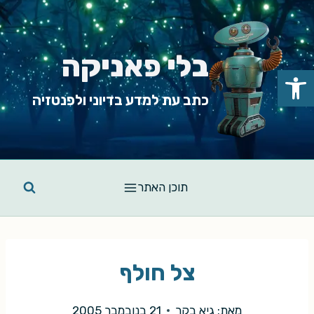
Ski
t
conten
בלי פאניקה
פתח סרגל נגישות
כתב עת למדע בדיוני ולפנטזיה
תוכן האתר
צל חולף
מאת:
גיא בקר
21 בנובמבר 2005