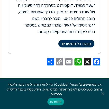
"שער מנשה", דוקטורנט במחלקה לקרימינולוגיה
של אוניברסיטת בר אילן, מדריך אומנויות לחימה,
חובב חתולים פנאטי, מוכר לחבריו בשם
"גנרליסימו אל גאיו" ומוכרז כמבוקש במספר
רפובליקות דרום אמריקאיות קטנות.
הצגת כל הסיפורים
S
C
E
W
X
F
h
o
m
h
a
a
p
a
a
c
r
y
i
t
e
אנו משתמשים ב"עוגיות" (Cookies) כדי לתת חווית גלישה טובה ולאסוף
נתונים סטטיסטיים לשיפור האתר ולצרכי שיווק. מידע נוסף בעמוד
מדיניות
e
L
l
s
b
הפרטיות
רגע, את אלה כבר קראת?
i
A
o
מאשר/ת
n
p
o