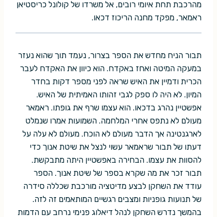
מהרכבת תחת איומי רובים, אל משרדו של קולונל כריסטיאן
ראמאר, מפקד מחנה הריכוז דכאו.
תבור הניח מחדש את הספר בצרור, נעמד תוך שהוא נעזר
במעקה המיטה ואחז באקדח. הוא כיוון את האקדח לעבר
הכרית ודמיין את האיש שראה לפני מספר דקות בחדר
המיון. לא היה לו ספק לגבי זהותו האמיתית של האיש.
אפשטיין נהרג בדכאו. הוא עצמו שרף את גופתו. ראמאר
מעולם לא נתפס אחרי המלחמה. השמועות אמרו שנמלט
לארגנטינה אך הדבר מעולם לא הוכח. מעולם לא עלה על
דעתו של תבור שראמאר עשוי לנצל את שיטת אנוך כדי
להסוות את עצמו. הבחירה באפשטיין היתה מתבקשת.
תבור זכר את מה שקרא בספר של שיטת אנוך. הספר
עודד את השחקן לבצע מדיטציה מורכבת שכללה סידרה
של תנועות גופניות ומצבים רגשיים המותאמים זה לזה.
בהמשך נדרש השחקן לנהל דיאלוג פנימי נרחב עם הדמות