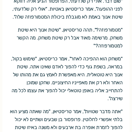
"שום דבר. אולי רק שלדעתי, הפרופסור הגיע אליה דווקא
לפני ההופעה", אמר כריסטיאן באטיות. "אולי רק שלדעתי,
שיטת אנוך באמת לא מוגבלת ביכולת המטמורפוזה שלה".
"מטמורפוזה?", תהה טריסטיאן, "שיטת אנוך היא שיטת
משחק. מרשימה מאוד אבל רק שיטת משחק. מה הקשר
למטמורפוזה?"
"משחק הוא ההפיכה לאחר", אמר כריסטיאן, "שימוש בקול,
במראה, בשפת גוף כדי להפוך לאדם שאינו אתה. שיטת
אנוך היא טוטאלית. היא מאפשרת לאמץ גם את מהותו של
האחר ולא רק את מאפייניו החיצוניים. שחקן שמוכן
להתחייב אליה באופן טוטאלי יכול להפוך את עצמו לכל מה
שירצה".
"אתה מדבר שטויות", אמר טריסטיאן, "מה שאתה מציע הוא
בלתי אפשרי לחלוטין. פרופסור בן שבעים ושתיים לא יכול
להפוך לזמרת אופרה בת ארבעים ולא משנה באיזו שיטת