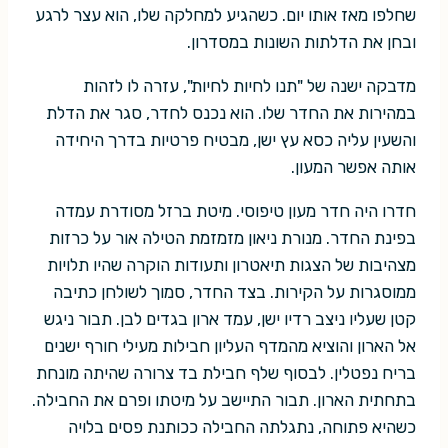
שחלפו מאז אותו יום. כשהגיע למחלקה שלו, הוא עצר לרגע
ובחן את הדלתות השונות במסדרון.
מדבקה ישנה של "תנו לחיות לחיות", עזרה לו לזהות
במהירות את החדר שלו. הוא נכנס לחדר, סגר את הדלת
והשעין עליה כסא עץ ישן, מבטיח פרטיות בדרך היחידה
אותה אפשר המעון.
חדרו היה חדר מעון טיפוסי. מיטת ברזל מסודרת עמדה
בפינת החדר. מנורת ניאון מזמזמת הטילה אור על כרזות
מצהיבות של הצגות תיאטרון ותעודות הוקרה שהיו תלויות
ממוסגרות על הקירות. בצד החדר, סמוך לשולחן כתיבה
קטן שעליו ניצב רדיו ישן, עמד ארון בגדים לבן. תבור ניגש
אל הארון והוציא מהמדף העליון חבילות מעילי חורף ישנים
בריח נפטלין. לבסוף שלף חבילת בד צרורה שהיתה מונחת
בתחתית הארון. תבור התיישב על מיטתו ופרם את החבילה.
כשהיא פתוחה, נתגלתה החבילה ככותנת פסים בלויה