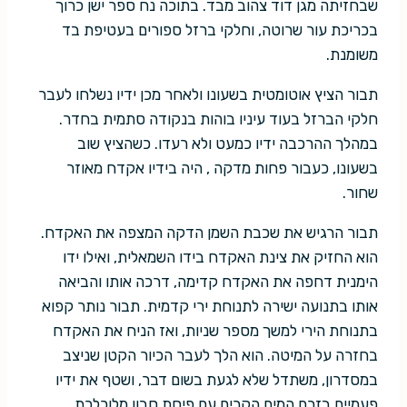
שבחזיתה מגן דוד צהוב מבד. בתוכה נח ספר ישן כרוך
בכריכת עור שרוטה, וחלקי ברזל ספורים בעטיפת בד
משומנת.
תבור הציץ אוטומטית בשעונו ולאחר מכן ידיו נשלחו לעבר
חלקי הברזל בעוד עיניו בוהות בנקודה סתמית בחדר.
במהלך ההרכבה ידיו כמעט ולא רעדו. כשהציץ שוב
בשעונו, כעבור פחות מדקה , היה בידיו אקדח מאוזר
שחור.
תבור הרגיש את שכבת השמן הדקה המצפה את האקדח.
הוא החזיק את צינת האקדח בידו השמאלית, ואילו ידו
הימנית דחפה את האקדח קדימה, דרכה אותו והביאה
אותו בתנועה ישירה לתנוחת ירי קדמית. תבור נותר קפוא
בתנוחת הירי למשך מספר שניות, ואז הניח את האקדח
בחזרה על המיטה. הוא הלך לעבר הכיור הקטן שניצב
במסדרון, משתדל שלא לגעת בשום דבר, ושטף את ידיו
פעמיים בזרם המים הקרים עם פיסת סבון מלוכלכת.