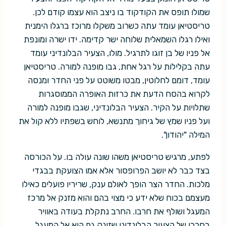
שמולו תופס את הקודקוד בו ניצב הוא עצמו קודם לכן.
טריסטיאן עומד עתה כשרוב משקלו מרוכז ברגלו הימנית
ואילו רגלו השמאלית שלוחה ישר קדימה. ידו ישרה ומונפת
אל פניו של בן זוגו לתרגיל. מולו, הצעיר הבלונדיני עומד
עתה בקלילות על רגל אחת, גבו מופנה למורה. טריסטיאן
עומד, דומם לחלוטין, מבטו משוטט על פני החדר ומנסה
לקרוא בהסח הדעת את כרזות האופרה הממוסגרות
שתלויות על הקיר. הצעיר הבלונדיני, שגבו מופנה למורה
ועל פניו שמץ של גיחוך מתנשא, לוחש בשפתיו ללא קול את
המילה "יהודון".
לפתע, מרגיש טריסטיאן משהו שונה עולה בו. על הכורסה
בצד כבר לא יושב הפרופסור אלא אמו הצועקת בבגדי
מלכות. החדר הצר הופך לאולם ענק, שריריו פועלים כאילו
מעצמם בכוח שלא ידע כי מצוי בהם והוא מזנק אל מרכז
המעגל ושולף את חרבו. החרב נתקלת בעודה באוויר
בחרבו של הצעיר הבלונדיני שזינק גם הוא אל המעגל