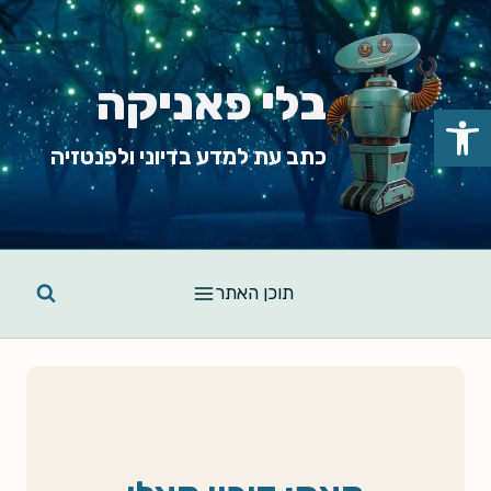
Ski
t
conten
בלי פאניקה
פתח סרגל נגישות
כתב עת למדע בדיוני ולפנטזיה
תוכן האתר