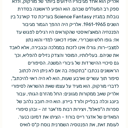
אלריק הוא אחד מגיבוריו הידועים ביותר של מורקוק, וללא
ספק רב המעללים שבהם. הוא הופיע לראשונה בסדרת
נובלות במגזין Science Fantasy בעריכת טד קארנל בין
השנים 1961-1965. אלריק היה ההפך הגמור מגיבור
הפנטזיה המאצ'ואיסטי שהקוראים היו רגילים לפגוש עד
אז: גופו חלש ושברירי, אופיו דכאוני למדי והוא נתון
למצבי-רוח; גורלו אינו לזכות בממלכה ובגבירה, אלא לאבד
את שניהם. בעלילותיו, המוסר והצדק נזילים להפליא, וכך
גם סיכויי ההישרדות של גיבורי המשנה. הסיפורים
הראשונים נכתבו "בתקופה בה אם לא ניתן היה לכתוב
סיפור תוך עשרים וארבע שעות, הוא לא היה ראוי להיכתב",
לדברי מורקוק. הוא מעיד על עצמו שאת ההשראה לסיפורי
אלריק שאב ממקורות מגוונים: החל מהזרם הגותי, עבור
ביונג וכלה בבלייק ולורד ביירון. הוא היה חובב נלהב של
ספרות ה"פאלפ", ויצירות רבות מז'אנר זה – ובהן סיפורי
המאדים של אדגר רייס בורוז – הציתו את דמיונו כנער.
לעומת זאת, את הפנטסיה השמרנית נוסח ק"ס לואיס