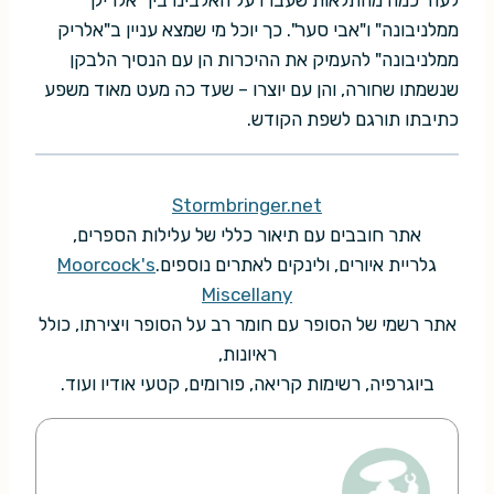
לעוד כמה מהתלאות שעברו על האלבינו בין "אלריק
ממלניבונה" ו"אבי סער". כך יוכל מי שמצא עניין ב"אלריק
ממלניבונה" להעמיק את ההיכרות הן עם הנסיך הלבקן
שנשמתו שחורה, והן עם יוצרו – שעד כה מעט מאוד משפע
כתיבתו תורגם לשפת הקודש.
Stormbringer.net
אתר חובבים עם תיאור כללי של עלילות הספרים,
גלריית איורים, ולינקים לאתרים נוספים.
Moorcock's
Miscellany
אתר רשמי של הסופר עם חומר רב על הסופר ויצירתו, כולל
ראיונות,
ביוגרפיה, רשימות קריאה, פורומים, קטעי אודיו ועוד.