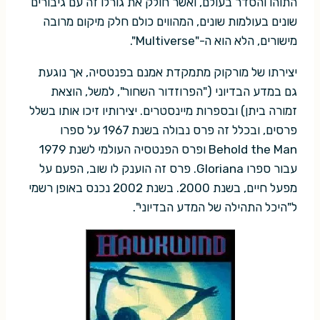
התוהו והסדר בעולם, ואשר חולק את גורלו זה עם גיבורים
שונים בעולמות שונים, המהווים כולם חלק מיקום מרובה
מישורים, הלא הוא ה-"Multiverse".
יצירתו של מורקוק מתמקדת אמנם בפנטסיה, אך נוגעת
גם במדע הבדיוני ("הפרוזדור השחור", למשל, הוצאת
זמורה ביתן) ובספרות מיינסטרים. יצירותיו זיכו אותו בשלל
פרסים, ובכלל זה פרס נבולה בשנת 1967 על ספרו
Behold the Man ופרס הפנטסיה העולמי לשנת 1979
עבור ספרו Gloriana. פרס זה הוענק לו שוב, הפעם על
מפעל חיים, בשנת 2000. בשנת 2002 נכנס באופן רשמי
ל"היכל התהילה של המדע הבדיוני".