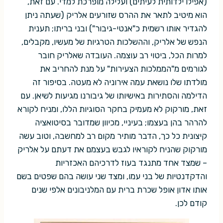
(אפילו ילדותית לעיתים) ועלילה מופרכת למדי. עם זאת,
הוא מיטיב לתאר את ההרס שזורעים אלריק (שעתה ניתן
להגדיר אותו רשמית כ"אנטי-גיבור") ובני בריתו; תענית
הנפש של אלריק, וההשלכות הטרגיות של מעשיו, מקבלים,
למרות הכל, ביטוי רב עוצמה. העובדה שאלריק חובר
לגורמים מ"הממלכות הצעירות" על מנת להחריב את
מולדתו שלו נושאת עמה אירוניה לא מעטה. בסיפור זה
הדילמה והסתירות באישיותו של גיבורנו מגיעות לשיאן. עם
זאת, מורקוק לא מעמיק בחקר הסוגיות הללו, ומניח לקורא
להרהר בהן בעצמו; בעיניי, מכיוון שמדובר בסיטואציה
קיצונית כל כך, הדבר מותיר מקום רב למחשבה, וטוב עשה
מורקוק שהניח לקוראיו לגבש בעצמם את דעתם על אלריק
– שמצד אחד מתנגד בעוז לדרכיהם האכזריות
והדקדנטיות של בני עמו, ומצד שני עושה בהם שפטים בשם
אותו אדון אופל שכרת ברית עם המלניבונים אלפי שנים
קודם לכן.