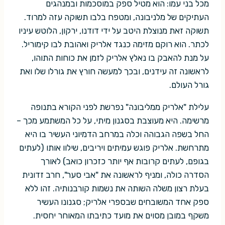
מכל בני עמו: הוא מטיל ספק במוסכמות ובמנהגים
העתיקים של מלניבונה, ומטפח בלבו תשוקה עזה למרוד.
תשוקה זאת מנוצלת היטב על ידי דודנו, ירקון, הלוטש עיניו
לכתר. הוא רוקם מזימה כנגד אלריק ואהובת לבו קימוריל.
על מנת להאבק בו נאלץ אלריק לזמן את כוחות התוהו,
לראשונה זה עידנים, ובכך למעשה חורץ את גורלו שלו ואת
גורל העולם.
עלילת "אלריק ממליבונה" נפרשת לפני הקורא בתנופה
מרשימה. היא מעוצבת בסגנון מיתי, על כל המשתמע מכך –
החל בשפה הגבוהה וכלה במרחב הדמיוני העשיר בו היא
מתרחשת. אלריק פוגש עמיתים ויריבים, שילוו אותו (לעתים
בגופם, לעתים קרובות אף יותר כזכרון כואב) לאורך
הסדרה כולה, ומניף לראשונה את "אבי סער", חרב זדונית
בעלת רצון משלה השותה את נשמות קורבנותיה. זהו ללא
ספק אחד המשובחים שבספרי אלריק; סגנונו העשיר
משקף במובן מסוים את מועד כתיבתו המאוחר יחסית.