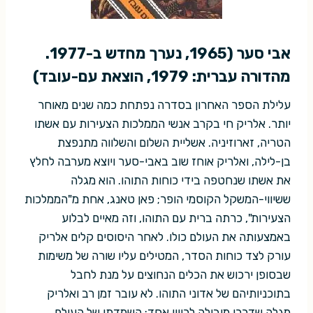
אבי סער (1965, נערך מחדש ב-1977.
מהדורה עברית: 1979, הוצאת עם-עובד)
עלילת הספר האחרון בסדרה נפתחת כמה שנים מאוחר
יותר. אלריק חי בקרב אנשי הממלכות הצעירות עם אשתו
הטריה, זארוזיניה. אשליית השלום והשלווה מתנפצת
בן-לילה, ואלריק אוחז שוב באבי-סער ויוצא מערבה לחלץ
את אשתו שנחטפה בידי כוחות התוהו. הוא מגלה
ששיווי-המשקל הקוסמי הופר; פאן טאנג, אחת מ"הממלכות
הצעירות", כרתה ברית עם התוהו, וזה מאיים לבלוע
באמצעותה את העולם כולו. לאחר היסוסים קלים אלריק
עורק לצד כוחות הסדר, המטילים עליו שורה של משימות
שבסופן ירכוש את הכלים הנחוצים על מנת לחבל
בתוכניותיהם של אדוני התוהו. לא עובר זמן רב ואלריק
מגלה שדרכו מובילה לכיוון אחד: השמדתו של העולם.