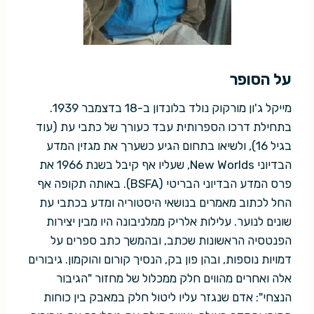
על הסופר
מייקל ג'ון מורקוק נולד בלונדון ב-18 בדצמבר 1939.
בתחילת דרכו הספרותית עבד כעורך של כתבי עת (עוד
בגיל 16), ולשיאו בתחום הגיע כשערך את מגזין המדע
הבדיוני New Worlds, שעליו אף קיבל בשנת 1966 את
פרס המדע הבדיוני הבריטי (BSFA). באותה תקופה אף
החל לכתוב מאמרים בנושאי היסטוריה ומדע בכתבי עת
שונים לנוער. עלילות אלריק ממלניבונה היו מבין יצירות
הפנטסיה הראשונות שכתב, ובהמשך כתב ספרים על
דמויות נוספות, ובהן פון בק, הנסיך קורום והוקמון. גיבורים
אלה ואחרים מהווים חלק ממכלול של מחזור "הגיבור
הנצחי": אדם שנגזר עליו ליטול חלק במאבק בין כוחות