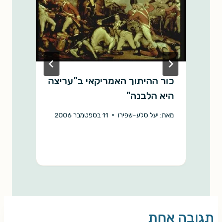
כור ההיתוך האמריקאי ב"עריצה
מ
היא הלבנה"
מ
מאת:
יעל סלע-שפירו
11 בספטמבר 2006
תגובה אחת