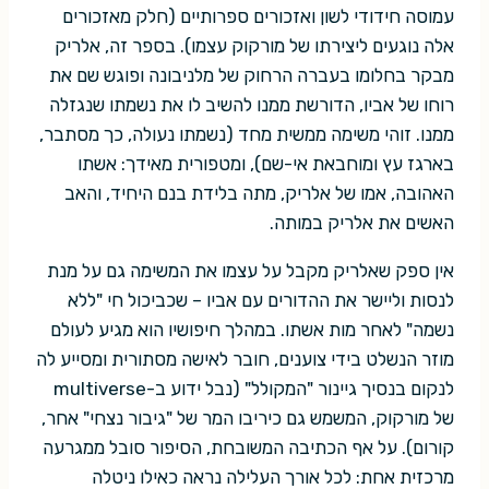
עמוסה חידודי לשון ואזכורים ספרותיים (חלק מאזכורים
אלה נוגעים ליצירתו של מורקוק עצמו). בספר זה, אלריק
מבקר בחלומו בעברה הרחוק של מלניבונה ופוגש שם את
רוחו של אביו, הדורשת ממנו להשיב לו את נשמתו שנגזלה
ממנו. זוהי משימה ממשית מחד (נשמתו נעולה, כך מסתבר,
בארגז עץ ומוחבאת אי-שם), ומטפורית מאידך: אשתו
האהובה, אמו של אלריק, מתה בלידת בנם היחיד, והאב
האשים את אלריק במותה.
אין ספק שאלריק מקבל על עצמו את המשימה גם על מנת
לנסות וליישר את ההדורים עם אביו – שכביכול חי "ללא
נשמה" לאחר מות אשתו. במהלך חיפושיו הוא מגיע לעולם
מוזר הנשלט בידי צוענים, חובר לאישה מסתורית ומסייע לה
לנקום בנסיך גיינור "המקולל" (נבל ידוע ב-multiverse
של מורקוק, המשמש גם כיריבו המר של "גיבור נצחי" אחר,
קורום). על אף הכתיבה המשובחת, הסיפור סובל ממגרעה
מרכזית אחת: לכל אורך העלילה נראה כאילו ניטלה