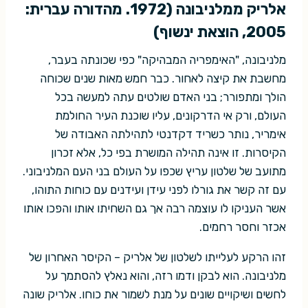
אלריק ממלניבונה
(1972. מהדורה עברית:
2005, הוצאת ינשוף)
מלניבונה, "האימפריה המבהיקה" כפי שכונתה בעבר,
מחשבת את קיצה לאחור. כבר חמש מאות שנים שכוחה
הולך ומתפורר; בני האדם שולטים עתה למעשה בכל
העולם, ורק אי הדרקונים, עליו שוכנת העיר החולמת
אימריר, נותר כשריד דקדנטי לתהילתה האבודה של
הקיסרות. זו אינה תהילה המושרת בפי כל, אלא זכרון
מתועב של שלטון עריץ שכפו על העולם בני העם המלניבוני.
עם זה קשר את גורלו לפני עידן ועידנים עם כוחות התוהו,
אשר העניקו לו עוצמה רבה אך גם השחיתו אותו והפכו אותו
אכזר וחסר רחמים.
זהו הרקע לעלייתו לשלטון של אלריק – הקיסר האחרון של
מלניבונה. הוא לבקן ודמו רזה, והוא נאלץ להסתמך על
לחשים ושיקויים שונים על מנת לשמור את כוחו. אלריק שונה