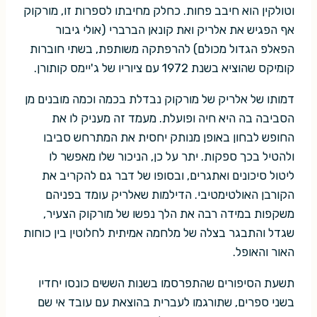
וטולקין הוא חיבב פחות. כחלק מחיבתו לספרות זו, מורקוק
אף הפגיש את אלריק ואת קונאן הברברי (אולי גיבור
הפאלפ הגדול מכולם) להרפתקה משותפת, בשתי חוברות
קומיקס שהוציא בשנת 1972 עם ציוריו של ג'יימס קותורן.
דמותו של אלריק של מורקוק נבדלת בכמה וכמה מובנים מן
הסביבה בה היא חיה ופועלת. מעמד זה מעניק לו את
החופש לבחון באופן מנותק יחסית את המתרחש סביבו
ולהטיל בכך ספקות. יתר על כן, הניכור שלו מאפשר לו
ליטול סיכונים ואתגרים, ובסופו של דבר גם להקריב את
הקורבן האולטימטיבי. הדילמות שאלריק עומד בפניהם
משקפות במידה רבה את הלך נפשו של מורקוק הצעיר,
שגדל והתבגר בצלה של מלחמה אמיתית לחלוטין בין כוחות
האור והאופל.
תשעת הסיפורים שהתפרסמו בשנות הששים כונסו יחדיו
בשני ספרים, שתורגמו לעברית בהוצאת עם עובד אי שם