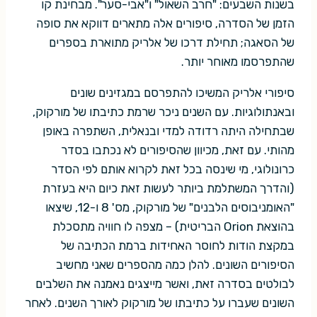
בשנות השבעים: "חרב השאול" ו"אבי-סער". מבחינת קו
הזמן של הסדרה, סיפורים אלה מתארים דווקא את סופה
של הסאגה; תחילת דרכו של אלריק מתוארת בספרים
שהתפרסמו מאוחר יותר.
סיפורי אלריק המשיכו להתפרסם במגזינים שונים
ובאנתולוגיות. עם השנים ניכר שרמת כתיבתו של מורקוק,
שבתחילה היתה רדודה למדי ובנאלית, השתפרה באופן
מהותי. עם זאת, מכיוון שהסיפורים לא נכתבו בסדר
כרונולוגי, מי שינסה בכל זאת לקרוא אותם לפי הסדר
(והדרך המשתלמת ביותר לעשות זאת כיום היא בעזרת
"האומניבוסים הלבנים" של מורקוק, מס' 8 ו-12, שיצאו
בהוצאת Orion הבריטית) – מצפה לו חוויה מתסכלת
במקצת הודות לחוסר האחידות ברמת הכתיבה של
הסיפורים השונים. להלן כמה מהספרים שאני מחשיב
לבולטים בסדרה זאת, ואשר מייצגים נאמנה את השלבים
השונים שעברו על כתיבתו של מורקוק לאורך השנים. לאחר