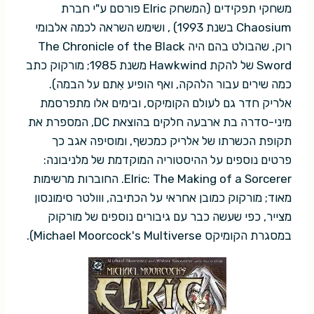
משחקי תפקידים (המשחק Elric פורסם ע"י חברת
Chaosium בשנת 1993) , ושימש השראה לכמה אלבומי
רוק, שהבולט בהם היה The Chronicle of the Black
Sword של להקת Hawkwind משנת 1985; מורקוק כתב
כמה שירים עבור הלהקה, ואף הופיע אִתם על הבמה).
אלריק חדר גם לעולם הקומיקס, ובימים אלו מתפרסמת
מיני-סדרה בת ארבעה חלקים בהוצאת DC, המספרת את
תקופת הכשרתו של אלריק כמכשף, ומוסיפה אגב כך
פרטים נוספים על ההיסטוריה המוקדמת של מלניבונה:
Elric: The Making of a Sorcerer. החוברות מרשימות
מאוד; מורקוק כמובן אחראי על הכתיבה, ווולטר סימונסון
מצייר, כפי שעשה כבר עם גיבורים נוספים של מורקוק
במסגרת הקומיקס Michael Moorcock's Multiverse).