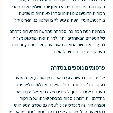
היקום החדש שייוולד ייברא מאוזן יותר, ושלאף אחד משני
הכוחות הדומיננטים (תוהו וסדר) לא תהיה בו שליטה
מוחלטת. העידן העתיק יגיע לקצו ושלטון בני האדם יחל.
מבחינת רמת הכתיבה, ספר זה מתקשה להתעלות לרמתם
של הספרים המאוחרים יותר. למרות זאת, מורקוק מצליח
להעביר את סיום הסאגה באופן אפקטיבי ומרתק, והסיום
האפוקליפטי זוכה לטיפול הולם.
פרסומים נוספים בסדרה
אלריק וחרבו האיומה עברו אמנם מן העולם, אך בהתאם
לעקרונות "הגיבור הנצחי", הוא כנראה לעולם לא יפרד
מאתנו באמת. בנוסף לספרים שהזכרתי, אלריק מופיע
בהזדמנויות רבות נוספות במכלול יצירתו של מורקוק,
וקצרה היריעה מלפרט על כולן, מה גם שטרם הספיקותי
לקרוא את הכל. מורקוק אף נתן הזדמנות למחברים אחרים