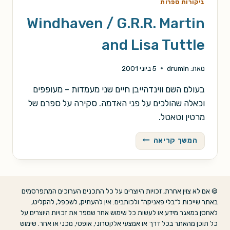
ביקורות ספרות
Windhaven / G.R.R. Martin
and Lisa Tuttle
מאת:
drumin
5 ביוני 2001
בעולם השם ווינדהייבן חיים שני מעמדות – מעופפים
וכאלה שהולכים על פני האדמה. סקירה על ספרם של
מרטין וטאטל.
WINDHAVEN
המשך קריאה
/
G.R.R.
MARTIN
AND
© אם לא צוין אחרת, זכויות היוצרים על כל התכנים הערוכים המתפרסמים
LISA
באתר שייכות ל"בלי פאניקה" ולכותבים. אין להעתיק, לשכפל, להקליט,
TUTTLE
לאחסן במאגר מידע או לעשות כל שימוש אחר שמפר את זכויות היוצרים על
כל תוכן מהאתר בכל דרך או אמצעי אלקטרוני, אופטי, מכני או אחר. שימוש