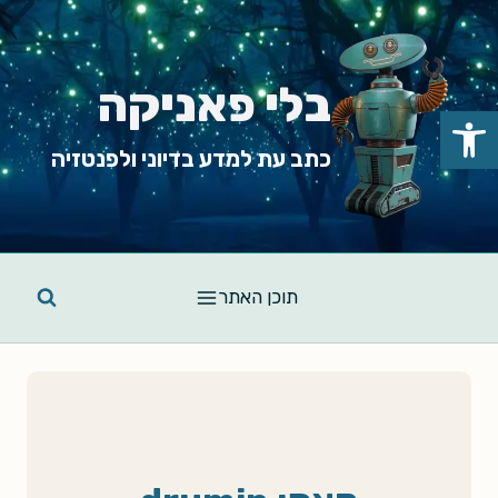
Ski
t
conten
בלי פאניקה
פתח סרגל נגישות
כתב עת למדע בדיוני ולפנטזיה
תוכן האתר