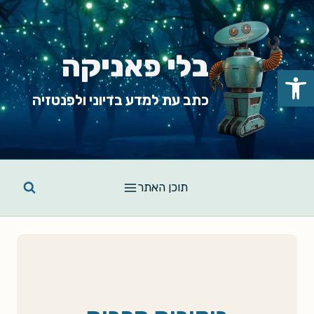
Ski
t
conten
בלי פאניקה
פתח סרגל נגישות
כתב עת למדע בדיוני ולפנטזיה
תוכן האתר