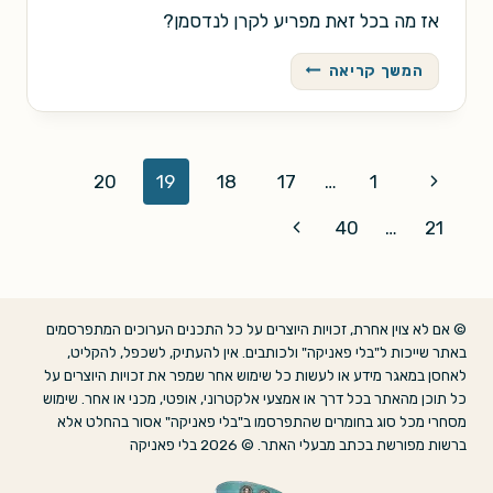
אז מה בכל זאת מפריע לקרן לנדסמן?
החמישית
המשך קריאה
של
צ'ונג
לוי
/
Page
Previous
20
19
18
17
…
1
יואב
אבני
navigation
Page
Next
40
…
21
Page
© אם לא צוין אחרת, זכויות היוצרים על כל התכנים הערוכים המתפרסמים
באתר שייכות ל"בלי פאניקה" ולכותבים. אין להעתיק, לשכפל, להקליט,
לאחסן במאגר מידע או לעשות כל שימוש אחר שמפר את זכויות היוצרים על
כל תוכן מהאתר בכל דרך או אמצעי אלקטרוני, אופטי, מכני או אחר. שימוש
מסחרי מכל סוג בחומרים שהתפרסמו ב"בלי פאניקה" אסור בהחלט אלא
ברשות מפורשת בכתב מבעלי האתר. © 2026 בלי פאניקה