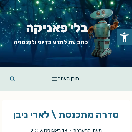
Ski
t
conten
בלי פאניקה
פתח סרגל נגישות
כתב עת למדע בדיוני ולפנטזיה
תוכן האתר
סדרה מתכנסת \ לארי ניבן
מאת:
המערכת
13 באוגוסט 2003