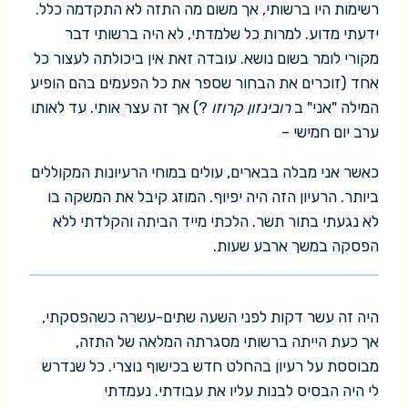
רשימות היו ברשותי, אך משום מה התזה לא התקדמה כלל.
ידעתי מדוע. למרות כל שלמדתי, לא היה ברשותי דבר
מקורי לומר בשום נושא. עובדה זאת אין ביכולתה לעצור כל
אחד (זוכרים את הבחור שספר את כל הפעמים בהם הופיע
המילה "אני" ב
רובינזון קרוזו
?) אך זה עצר אותי. עד לאותו
ערב יום חמישי –
כאשר אני מבלה בבארים, עולים במוחי הרעיונות המקוללים
ביותר. הרעיון הזה היה יפיוף. המוזג קיבל את המשקה בו
לא נגעתי בתור תשר. הלכתי מייד הביתה והקלדתי ללא
הפסקה במשך ארבע שעות.
היה זה עשר דקות לפני השעה שתים-עשרה כשהפסקתי,
אך כעת הייתה ברשותי מסגרתה המלאה של התזה,
מבוססת על רעיון בהחלט חדש בכישוף נוצרי. כל שנדרש
לי היה הבסיס לבנות עליו את עבודתי. נעמדתי