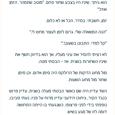
הוא גיחך. שיניו היו בצבע שחור פחם. "מוטב שתמהר. הזמן
אוזל."
זמן, חשבתי. בסדר. הכל או לא כלום.
"הנה המשאלה שלי. גרום לזמן לעצור מחוץ לי."
"קל למדי. התבונן בשעונך."
לא רציתי להסיר את עיני מעליו, אך הוא בדיוק חשף את
שיניו השחורות בשנית. אז – הבטתי מטה.
מול מחוג הדקות של הרולקס היה סימן אדום. וכן סימן
שחור מול מחוג השעות.
השד עדיין היה שם כאשר הבטתי מעלה בשנית, עדיין פרוש
כנגד הקיר, גיחוכו הידעני עדיין מרוח על פניו. נעתי סביבו,
נופפתי בידי לפני פרצופו. כשנגעתי בו הייתה התחושה
דומה לזו של מגע בשיש.