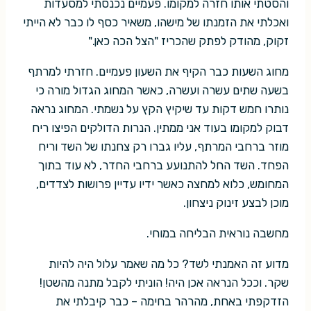
והסטתי אותו חזרה למקומו. פעמיים נכנסתי למסעדות
ואכלתי את הזמנתו של מישהו, משאיר כסף לו כבר לא הייתי
זקוק, מהודק לפתק שהכריז "הצל הכה כאן."
מחוג השעות כבר הקיף את השעון פעמיים. חזרתי למרתף
בשעה שתים עשרה ועשרה, כאשר המחוג הגדול מורה כי
נותרו חמש דקות עד שיקיץ הקץ על נשמתי. המחוג נראה
דבוק למקומו בעוד אני ממתין. הנרות הדולקים הפיצו ריח
מוזר ברחבי המרתף, עליו גברו רק צחנתו של השד וריח
הפחד. השד החל להתנועע ברחבי החדר, לא עוד בתוך
המחומש, כלוא למחצה כאשר ידיו עדיין פרושות לצדדים,
מוכן לבצע זינוק ניצחון.
מחשבה נוראית הבליחה במוחי.
מדוע זה האמנתי לשד? כל מה שאמר עלול היה להיות
שקר. וככל הנראה אכן היה! הוניתי לקבל מתנה מהשטן!
הזדקפתי באחת, מהרהר בחימה – כבר קיבלתי את