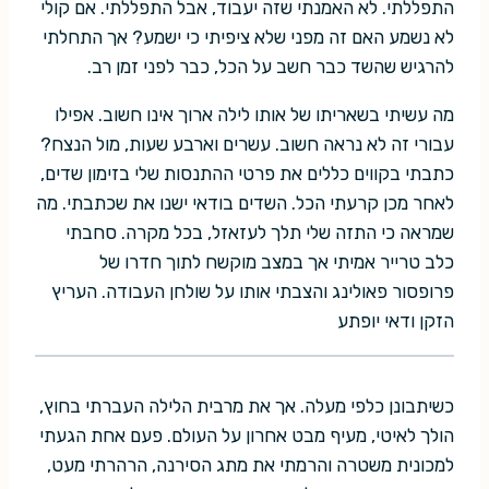
התפללתי. לא האמנתי שזה יעבוד, אבל התפללתי. אם קולי
לא נשמע האם זה מפני שלא ציפיתי כי ישמע? אך התחלתי
להרגיש שהשד כבר חשב על הכל, כבר לפני זמן רב.
מה עשיתי בשאריתו של אותו לילה ארוך אינו חשוב. אפילו
עבורי זה לא נראה חשוב. עשרים וארבע שעות, מול הנצח?
כתבתי בקווים כללים את פרטי ההתנסות שלי בזימון שדים,
לאחר מכן קרעתי הכל. השדים בודאי ישנו את שכתבתי. מה
שמראה כי התזה שלי תלך לעזאזל, בכל מקרה. סחבתי
כלב טרייר אמיתי אך במצב מוקשח לתוך חדרו של
פרופסור פאולינג והצבתי אותו על שולחן העבודה. העריץ
הזקן ודאי יופתע
כשיתבונן כלפי מעלה. אך את מרבית הלילה העברתי בחוץ,
הולך לאיטי, מעיף מבט אחרון על העולם. פעם אחת הגעתי
למכונית משטרה והרמתי את מתג הסירנה, הרהרתי מעט,