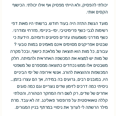
יכולתי להפסיק, ולא הייתי מפסיק אף אילו יכולתי. הכישוף
הקסים אותי.
מועד הגשת התזה היה בעוד חודש. ברשותי היו מאות דפי
רשימות לגבי כשף פרימיטיבי, ימי-ביניימי, מזרחי ומודרני.
כשף מודרני משמעותו עזרים פסיונים ודומיהם. הידעת כי
שבטים אפריקנים מסוימים אינם מאמינים במוות טבעי ?
עבורם, כל מוות הוא תוצאה של מלאכת כישוף, ובכל מקרה
של מוות יש למצוא את המכשפה האחראית ולהמיתה. חלק
משבטים אלו ממש נכחדים כתוצאה ממספרם של משפטי
המכשפות וההוצאות להורג. אנשי אירופה של ימי הביניים
היו, במובנים רבים, גרועים בה במידה, אך הם עצרו בזמן…
ניסיתי כמה דרכים לזימון שדים נוצריים וגם כמה סוגים
אחרים של שדים, רק לשם רוח המחקר הטהורה, והטלתי
קללה טאואיסטית על פרופסור פאולינג. זה לא עבד. מרת
מילר הרשתה לי לערוך את ניסויי במרתף בניין המגורים.