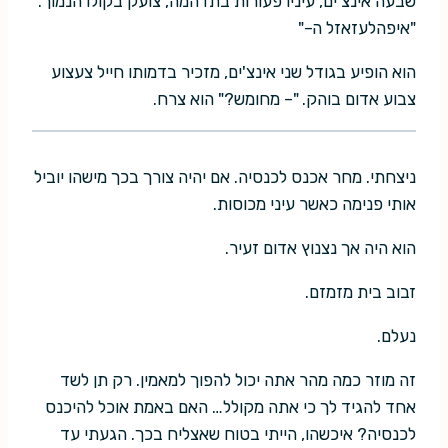
שבעה אינצ'ים, עיניו פעורות בתדהמה, צועק בקולו הנמוך.
"איפהלעזאזל ה–"
הוא הופיע בגודל שני אינצ'ים, מזכיר בדמותו חייל צעצוע
צבוע אדום בוהק. "– מחומש?" הוא צרח.
ניצחתי. מחר אכנס לכנסיה. אם יהיה צורך בכך מישהו יוביל
אותי פנימה כאשר עיני מכוסות.
הוא היה אך נצנוץ אדום זעיר.
זבוב בית מזמזם.
נעלם.
זה מוזר כמה מהר אתה יכול להפוך למאמין. רק תן לשד
אחד להגיד לך כי אתה מקולל… האם באמת אוכל להיכנס
לכנסיה? איכשהו, הייתי בטוח שאצליח בכך. הגעתי עד