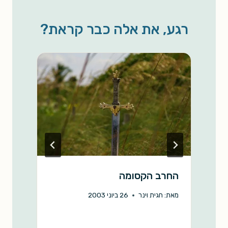
r
y
i
t
e
e
L
l
s
b
רגע, את אלה כבר קראת?
i
A
o
n
p
o
k
p
k
החרב הקסומה
י
ו
מאת:
חגית וינר
26 ביוני 2003
מ