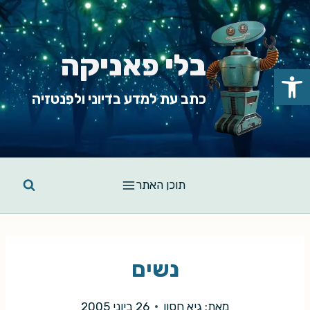
Ski
t
conten
בלי פאניקה
פתח סרגל נגישות
כתב עת למדע בדיוני ולפנטזיה
תוכן האתר
נשים
מאת:
גיא חסון
26 ביוני 2005