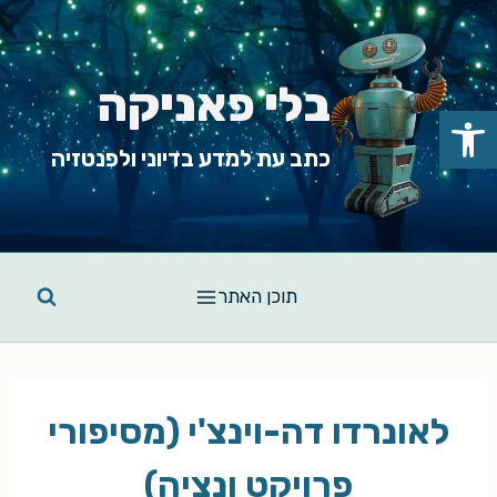
Ski
t
conten
בלי פאניקה
פתח סרגל נגישות
כתב עת למדע בדיוני ולפנטזיה
תוכן האתר
לאונרדו דה-וינצ'י (מסיפורי
פרויקט ונציה)