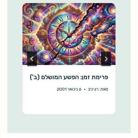
k
p
k
פרימת זמן: הפשע המושלם (ב')
כ
מאת:
רון יניב
6 בינואר 2001
מ