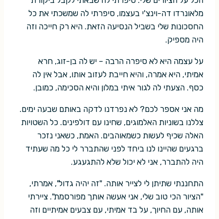
מלאונרדו דה-וינצ'י בעצמו, סיפרתי לה שמשכתי את כל
החסכונות שלי בשביל הנסיעה הזאת. היא רק חייכה וזה
היה מספיק.
על עצמה היא לא סיפרה הרבה – יש לה בן-זוג, חרא
אמיתי, היא אמרה, והיא חייבת לעזוב אותו, אבל אין לה
כסף. הצעתי לה לגור איתי במלון והיא הסכימה, כמובן.
מה אני אספר לכם? לא נפרדנו לדקה באותם שבעה ימים.
צללנו בשוניות האלמוגים, שחינו עם דולפינים. כל השטויות
האלה שכיף לעשות כשמאוהבים. האמת, כשאני נזכר
ברגעים שהיינו לנו ביחד לפני שהתברר לי כל מה שעתיד
היה להתברר, אני לא יכול שלא להתגעגע.
התחננתי שתיתן לי לצייר אותה. "זה יהיה גדול", אמרתי,
"הציור הכי טוב שלי, אני אעשה אותך מפורסמת". ציירתי
אותה, עם החיוך, על בד אמיתי, עם צבעים אמיתיים וזה