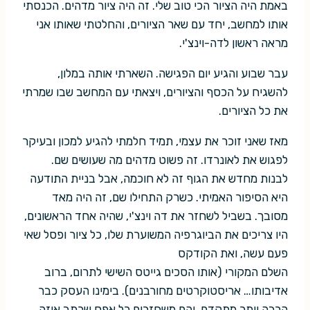
באמת היה הציור הכי טוב שלי. זה היה ציור מדהים. הכנסתי
אותו למחשב, יחד עם שאר הציורים, והחלטתי שאותו אני
מראה ראשון לדה-וינצ'י.
עבר שבוע והגיע יום הפגישה. השארתי אותה במלון,
להשגיח על הכסף והציורים, ויצאתי עם המחשב שבו שמרתי
את כל הציורים.
מאז שאני זוכר את עצמי, תמיד חלמתי להגיע למכון ובעיקר
לפגוש את לאונרדו. זה פשוט מדהים מה שעושים שם.
לבנות מחדש את הגוף זה לא חוכמה, אבל בניית התודעה
היא הסיפור האמיתי. כשרק התחילו שם, זה היה מאד
מסובך. בשביל לשחזר את דה וינצ'י, שהיה אחד הראשונים,
היו צריכים את הביוגרפיה המשוערת שלו, כל ציור ופסל שאי
פעם עשה, ואת הקודקס
השלם המקורי (אותו הסכים גייטס השישי לתרום, ברוב
אדיבותו… אריסטוקרטים מחורבנים). בימינו העסק כבר
הרבה יותר מתקדם, והם משחזרים כל אפס שכתב איזה