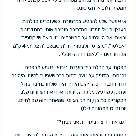
חמשיר עלוב או חצי סונטה.
אי אפשר שלא להרגיש צמרמורת, כשעוברים בדלתות
הענקיות של המכון. המזכירה הוליכה אותי במסדרונות,
וראיתי את השלטים על המשרדים -"וויליאם שייקספיר",
"אפלטון", "מוצרט", ולבסוף הדלת שבשבילה צללתי 4 ק"מ
אל תוך הים – "לאונרדו דה-וינצ'י".
דפקתי על הדלת ביד רועדת. "יבוא", נשמע מבפנים.
נכנסתי, הדופק על 120, מתוח ככל שאפשר להיות. היה זה
חדר רחב וריק. הריהוט היחיד היה שולחן כתיבה גדול
ועתיק עשוי עץ. על כל הקירות ראיתי את הציורים שלו,
המקוריים כמובן (זה רק הגיוני, שמאחר והוא שב לחיים,
יוחזרו לו התמונות שלו).
"גם אתה רוצה ביקורת, אני מניח?"
הסתובבתי, וראיתי אותו עומד בפינת החדר ליד ציור חצי