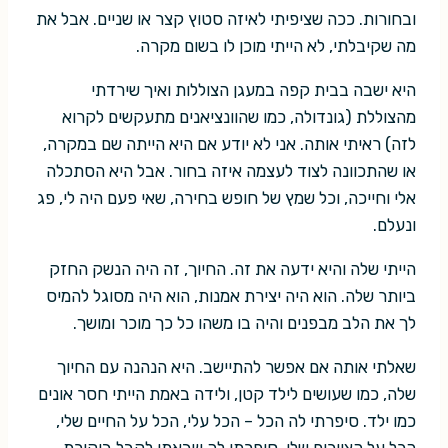
ובחורות. ככה שציפיתי לאיזה סטוץ קצר או שניים. אבל את
מה שקיבלתי, לא הייתי מוכן לו בשום מקרה.
היא ישבה בבית קפה במעגן הצוללות ואיך שירדתי
מהצוללת (גונדולה, כמו שהוונציאנים מתעקשים לקרוא
לזה) ראיתי אותה. אני לא יודע אם היא הייתה שם במקרה,
או שהתכוונה לצוד לעצמה איזה בחור. אבל היא הסתכלה
אלי וחייכה, וכל שמץ של חופש בחירה, שאי פעם היה לי, פג
ונעלם.
הייתי שלה והיא ידעה את זה. החיוך, זה היה הנשק החזק
ביותר שלה. הוא היה יצירת אמנות, הוא היה מסוגל להמיס
לך את הלב מבפנים והיה בו משהו כל כך מוכר ומושך.
שאלתי אותה אם אפשר להתיישב. היא הנהנה עם החיוך
שלה, כמו שעושים לילד קטן, ולידה באמת הייתי חסר אונים
כמו ילד. סיפרתי לה הכל – הכל עלי, הכל על החיים שלי,
הכל על הציורים שלי. סיפרתי לה שבאתי לקבל ביקורת