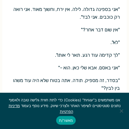
"אני בספינה גדולה. לילה. אין ירח, וחשוך מאוד. אני רואה
רק כוכבים. אני לבד".
"אין שום דבר אחר?"
"לא".
"לך קדימה עוד רגע. תאר לי אותו".
"אני באסם. אבא שלי כאן. הוא –"
"בסדר, זה מספיק. תודה. אתה בטוח שלא היה עוד משהו
בין לבין?"
אנו משתמשים ב"עוגיות" (Cookies) כדי לתת חווית גלישה טובה ולאסוף
"לא. שום דבר".
נתונים סטטיסטיים לשיפור האתר ולצרכי שיווק. מידע נוסף בעמוד
מדיניות
הפרטיות
ראיין הניד בראשו.
מאשר/ת
צריך לחשוב על זה.