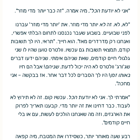
"אני לא יודעת
הכל
", מיה אמרה. "זה כבר
יותר
מדי מוזר".
"לא, לא. זה
לא
יותר מדי מוזר. את 'יותר מדי מוזר' עברנו
לפני שבועיים. בשבוע שעבר נכנסנו לתחום הבלתי אפשרי,
ואנחנו רק מִדרדרים מאז". הוא חייך. "תראי, היו לך תשובות
קודם, תמצאי תשובות גם עכשיו. וולטרס טוען שהיו לו שני
גלגולי חיים קודמים, שאת שניהם אימתּי. שניהם ידעו דברים
שג'ורג' וולטרס לא היה יכול לדעת.
שניהם
! אבל הם חיו
באותו זמן
! היו לך הסברים לכל דבר אחר. אז בבקשה – אני
מחכה".
"אמרתי לך. אני לא יודעת
הכל
. עכשיו קום. זה לא תירוץ לא
לעבוד. כבר דחינו את זה יותר מדי. קבענו תאריך לפרוק
את הארגזים, וזה מה שאנחנו הולכים לעשות, עם או בלי
חיים קודמים".
רבע שעה מאוחר יותר, כשסידרו את המטבח, מיה קפאה