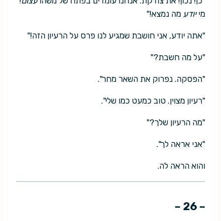
"כן! נכון! את צודקת. אנחנו עומדים בפתח של משהו
עצום
!
מי
יודע
מה נמצא!"
"אתה יודע, אני חושבת שמגיע לנו פרס על הרעיון הזה!"
"על מה חשבת?"
"הפסקה. נפרוק את השאר מחר".
"רעיון מצוין. טוב כמעט כמו שלי".
"מה הרעיון שלך?"
"אני אראה לך".
והוא הראה לה.
– 26 –