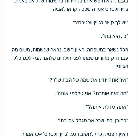
בעבר. הוא חיפש אותו במהירות ברשימות שלו. או. באמת.
ג'יין וולטרס אמרה שככה קראו לאביה.
"יש לך קשר לג'יין וולטרס?"
"כן. היא בתי".
הכל נשאר במשפחה, ראיין חשב. נראה שנשמות, משום מה,
עברו רק מהורים שמתו לפני הילדים שלהם.
הנה לכם
כלל
הגיוני!
"איך אתה יודע את שמה של הבת שלך?"
"מה זאת אומרת? אני
גידלת
י אותה".
"אתה גידלת אותה?"
"כמובן, כמו שכל אב מגדל את בתו".
ראיין הפסיק כדי לחשוב רגע. 'ג'יין וולטרס'
אכן
אמרה