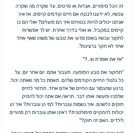
זה הכל סיפורים, אגדות או סרטים. עד שקרה מה שקרה
עכשיו, לא ידענו
לבטח
אם חיים קודמים קיימים. אז
איך
אנחנו יכולים להיות בטוחים איך הם פועלים? אולי הם כן
קיימים במקביל, או אולי בדרך אחרת. יש לך אפשרות
לחקור עכשיו באופן
מדעי
את טבעו של משהו שאף אחד
אחר לא חקר ברצינות".
"אז את אומרת ש…?"
"תחקור את טבע התופעה. תעבור אִתם, יום אחר יום, על
כל גלגולי החיים הקודמים שלהם. תאמת כל מה שאתה יכול.
ברגע שתגמור עם החיים של אדם אחד, תחזור לחיים
שלפניו ותעשה אותו דבר. תראה אם אתה יכול להסיק
חוקים כלשהם. איך נשמות עוברות? למי הן עוברות? איך הן
יכולות להתקיים סימולטנית? ראינו אותן עוברות רק מהורים
לילדים. האם זה חוק?"