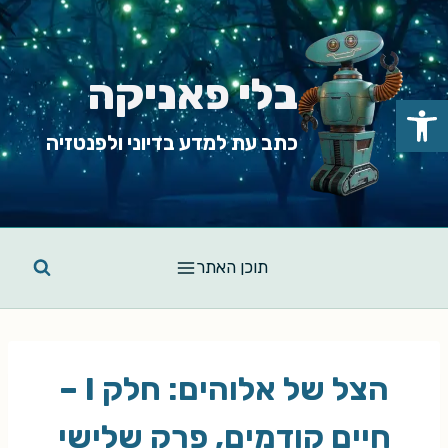
Ski
t
conten
בלי פאניקה
פתח סרגל נגישות
כתב עת למדע בדיוני ולפנטזיה
תוכן האתר
הצל של אלוהים: חלק I –
חיים קודמים, פרק שלישי