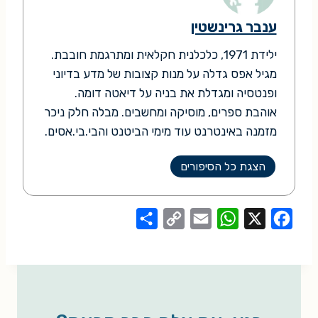
ענבר גרינשטין
ילידת 1971, כלכלנית חקלאית ומתרגמת חובבת.
מגיל אפס גדלה על מנות קצובות של מדע בדיוני
ופנטסיה ומגדלת את בניה על דיאטה דומה.
אוהבת ספרים, מוסיקה ומחשבים. מבלה חלק ניכר
מזמנה באינטרנט עוד מימי הביטנט והבי.בי.אסים.
הצגת כל הסיפורים
S
C
E
W
X
F
h
o
m
h
a
a
p
a
a
c
r
y
i
t
e
e
L
l
s
b