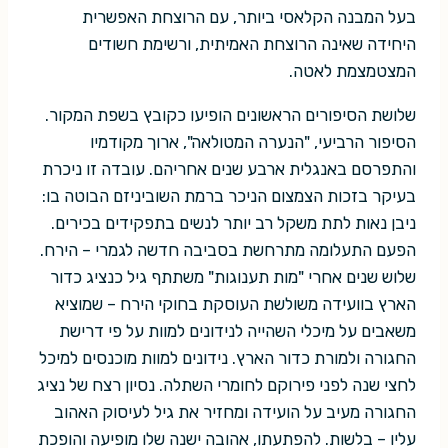
בעל המבנה הקלאסי ביותר, עם הרוצחת האפשרית
היחידה שאינה הרוצחת האמיתית, ורשימת חשודים
המצטמצמת לאטה.
שלושת הסיפורים הראשונים הופיעו כקובץ בשפת המקור.
הסיפור הרביעי, "הנערה המטולאה", ארוך מקודמיו
והתפרסם באנגלית ארבע שנים אחריהם. עובדה זו ניכרת
בעיקר בזכות הצמצום הניכר ברמת השוביניזם הבוטה בו:
ניבן נאות לתת משקל רב יותר לנשים בתפקידים בכירים.
הפעם התעלומה מתרחשת בסביבה חדשה לגמרי – הירח.
שלוש שנים אחרי "מות תענוגות" משתתף גיל כנציג כדור
הארץ בוועידה משולשת העוסקת בחוקי הירח – שמוציא
משאבים על מיכלי השהייה לנידונים למוות על פי דרישת
החגורה ולמורת כדור הארץ. נידונים למוות מוכנסים למיכל
לחצי שנה לפני פירוקם לחומרי השתלה. נסיון רצח של נציג
החגורה מעיב על הועידה ומחזיר את גיל לעיסוק האהוב
עליו – בלשות. להפתעתו, אהובה ישנה שלו מופיעה והופכת