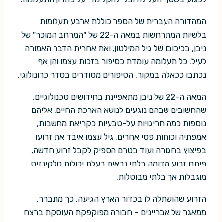
המהדורה העברית של הספר כוללת ארבע תעלומות
בלשיות המתרחשות במאה ה-22 של "המרחב המוכר" של
ניבן, בכיכובו של גיל המילטון, ואת אחרית הדבר האמורה
לעיל. כל תעלומה עומדת כסיפור בזכות עצמו והן אף
נכתבו ככאלה במקור. הסיפורים מסודרים בסדר כרונולוגי.
המאה ה-22 של ניבן מתאפיינת בחידושים טכנולוגיים,
שהחשובים שבהם נוגעים לנושא הארכת החיים. אליהם
נוספות כמה חריגויות על-טבעיות כקריאת מחשבות,
אמפתיה וכוחות פסי אחרים. גיל עצמו איבד את זרועו
בפיצוץ בחגורה ועוד בטרם הספיק לקבל זרוע חדשה,
פיתח זרוע מדומה בלתי נראית בעלת יכולות טלקינזיס
מוגבלות אך בלתי מבוטלות.
הזרוע שהושתלה לו בכדור הארץ הגיעה, כך מתברר,
ממאגר של אבריינים – חבורה מפוקפקת העוסקת ברצח