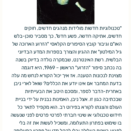
"טכנולוגיות חדשות מולידות מנהגים חדשים, חוקים
חדשים, אתיקה חדשה, פשע חדש", כך מסביר סוכן-בלש
האו"ם וגיבור קובץ הסיפורים הקלאסי "הזרוע הארוכה של
גיל המילטון" את ההגיון והצורך בספרות המדע הבדיוני
הבלשית. רשת האינטרנט, שבמקרה נולדה בדיוק בשנה
בה נכתב סיפור "הזרוע" הראשון – 1969, היא דוגמה
מצוינת לנכונות הטענה. אז איך יכול הקורא לנחש מה עלה
בדעת המחבר אם אינו יודע את הכללים? שואל לארי ניבן
באחרית-הדבר לספר, ומסכם היטב את הבעייתיות
שבכתיבה כגון זו. אצל ניבן, האמינות נבנית על ידי בניית
העולם והצגתו לקורא בפירוט רב. הוא מקפיד לתאר כל
חידוש טכנולוגי או שינוי חברתי לפרטי פרטים לפני שנעשה
בו שימוש בפתרון התעלומה, ומשכיל לעשות את זה בלי
לפגוע בשטף העלילה ובלי להקל מדי על פתרון התעלומה.