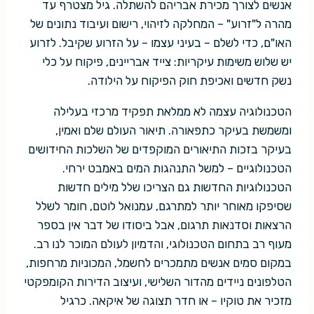
אנשים לצורך מכירת אבריהם להשתלה. גיל מצטרף עד
מהרה ל"זרוע" – המחלקה לזיהוי, רישום ועיבוד נתונים של
האו"ם, כדי לשלם – בעיני עצמו – על הזרוע שקיבל. לזרוע
יש שלוש משימות עיקריות: צייד אבריינים, פיקוח על כלי
נשק חדשים ואכיפת חוק הפיקוח על הילודה.
הטכנולוגיה עצמה לא ממלאת תפקיד מרכזי בעלילה
ומשמשת בעיקר כתפאורה. תיאור העולם שלם ואמין,
בעיקר בזכות התיאורים המוקפדים של השלכות החידושים
הטכנולוגיים – למשל התנהגות המים באמבט ירחי.
הטכנולוגיות החדשות גם הצריכו שלל מילים חדשות
שסיפקו מאוחר יותר למתרגם, עמנואל לוטם, חומר לשלל
הרצאות וסדנאות תרגום, אבל ביסודו של דבר אין בספר
מעוף רב בתחום הטכנולוגי, והדמיון לעולם המוכר לנו רב.
במקום סמים אנשים מתמכרים לחשמל, המכוניות מרחפות,
הטלפונים ניידים מהדור השלישי, ועיצוב הדירות הקומפקטי
מזכיר את טוקיו – או חדר תצוגה של איקאה. כרגיל