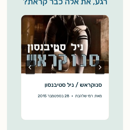
רגע, את אלה כבר קראת?
i
A
o
n
p
o
k
p
k
סנוקראש / ניל סטיבנסון
ש
מאת:
רמי שלהבת
28 בספטמבר 2015
מ