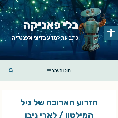
Ski
t
conten
בלי פאניקה
פתח סרגל נגישות
כתב עת למדע בדיוני ולפנטזיה
תוכן האתר
הזרוע הארוכה של גיל
המילטון / לארי ניבן