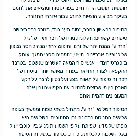
חופשית. תושבי הירח חיים בפוריטניות ומוציאים את לחמם
בעיקר מביצוע הוצאות להורג עבור אזרחי החגורה.
הסיפור הראשון בספר, "מות תענוגות", מגולל במקביל שני
סיפורים קשורים: תעלומת מותו של חבר ותיק של גיל
"הזרוע" ממנת יתר של זרם, וחיפוש אחרי מנהיג חסר מצפון
של כנופיית אבריינים. השני, "המתים חסרי המגן", עוסק
ב"פגרטיקים" – אנשי סוף המאה העשרים שנשטפו בטרנד
ההקפאה לצורך החייאה בעתיד מאושר יותר. ביסודו של
דבר זה סיפור על תאוות בצע ועל נסיון לרצח על רקע
מאבק בין מי שרוצים להחיות את הקפואים ובין אלה
המעוניינים להמית אותם.
הסיפור השלישי, "זרוע", מתחיל בשתי גופות וממשיך בגופה
שלישית החנוטה במכונת זמן מסתורית. השלישית היא
גופתו של מדען שפיתח על פי השמועות מנוע בין-כוכבי יעיל
בעל השלכות כלכליות ניכרות. כסיפור בלשי, זה הסיפור