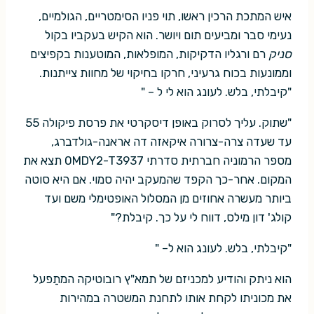
איש המתכת הרכין ראשו, תוי פניו הסימטריים, הגולמיים,
נעימי סבר ומביעים תום ויושר. הוא הקיש בעקביו בקול
סניק
רם ורגליו הדקיקות, המופלאות, המוטענות בקפיצים
וממונעות בכוח גרעיני, חרקו בחיקוי של מחוות צייתנות.
"קיבלתי, בלש. לעונג הוא לי ל – "
"שתוק. עליך לסרוק באופן דיסקרטי את פרסת פיקולה 55
עד שעדה צרה-צרורה איקאזה דה אראנה-גולדברג,
מספר הרמוניה חברתית סדרתי 0MDY2-T3937 תצא את
המקום. אחר-כך הקפד שהמעקב יהיה סמוי. אם היא סוטה
ביותר מעשרה אחוזים מן המסלול האופטימלי משם ועד
קולג' דון מילס, דווח לי על כך. קיבלת?"
"קיבלתי, בלש. לעונג הוא ל– "
הוא ניתק והודיע למכניזם של תמא"ץ רובוטיקה המתַפעל
את מכוניתו לקחת אותו לתחנת המשטרה במהירות