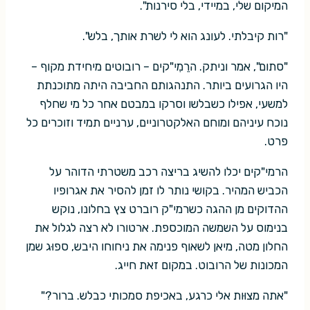
המיקום שלי, במיידי, בלי סירנות".
"רות קיבלתי. לעונג הוא לי לשרת אותך, בלש".
"סתום", אמר וניתק. הרֵמִי"קים – רובוטים מיחידת מקוף –
היו הגרועים ביותר. התנהגותם החביבה היתה מתוכנתת
למשעי, אפילו כשבלשו וסרקו במבטם אחר כל מי שחלף
נוכח עיניהם ומוחם האלקטרוניים, ערניים תמיד וזוכרים כל
פרט.
הרמי"קים יכלו להשיג בריצה רכב משטרתי הדוהר על
הכביש המהיר. בקושי נותר לו זמן להסיר את אגרופיו
ההדוקים מן ההגה כשרמי"ק רוברט צץ בחלונו, נוקש
בנימוס על השמשה המוכספת. ארטורו לא רצה לגלול את
החלון מטה, מיאן לשאוף פנימה את ניחוחו היבש, ספוּג שמן
המכונות של הרובוט. במקום זאת חייג.
"אתה מצוּות אלי כרגע, באכיפת סמכותי כבלש. ברור?"