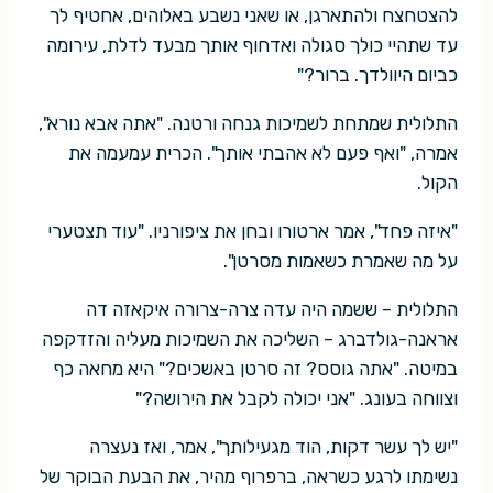
להצטחצח ולהתארגן, או שאני נשבע באלוהים, אחטיף לך
עד שתהיי כולך סגולה ואדחוף אותך מבעד לדלת, עירומה
כביום היוולדך. ברור?"
התלולית שמתחת לשמיכות גנחה ורטנה. "אתה אבא נורא",
אמרה, "ואף פעם לא אהבתי אותך". הכרית עמעמה את
הקול.
"איזה פחד", אמר ארטורו ובחן את ציפורניו. "עוד תצטערי
על מה שאמרת כשאמות מסרטן".
התלולית – ששמה היה עדה צרה-צרורה איקאזה דה
אראנה-גולדברג – השליכה את השמיכות מעליה והזדקפה
במיטה. "אתה גוסס? זה סרטן באשכים?" היא מחאה כף
וצווחה בעונג. "אני יכולה לקבל את הירושה?"
"יש לך עשר דקות, הוד מגעילותך", אמר, ואז נעצרה
נשימתו לרגע כשראה, ברפרוף מהיר, את הבעת הבוקר של