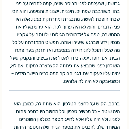
גרושתו, שנעלמה לפני תריסר שנים, קמה לתחיה על פני
בתו; משורבבת שפתיים, חיננית, ישנונית ותמימה, והוא הבין
שבתו הופכת לאישה, מתבגרת ומתרחקת ממנו. אלה היו
פני הדברים, והוא לא היה ערוך לכך. הוא גירש מעליו את
המחשבה, טפח על אדמומית הגילוח שלו וסב על עקביו.
מנסיון ידע שברגע שיעירו אותה, תפשוט הממזרתה על כל
מה שעליו תוכל להניח ידה במטבח, ואז תזנק בעד פתח
הבית. אם יחפז, יעלה בידו לאכול את הביצים והנקניק שעל
השולחן לפני שתבצע את גיחתה הקצרצרה למקום. אם לא,
יהיה עליו לעקור את דגני הבוקר המסוכרים היישר מידיה –
וכשנאבקה לא היה לה אלוהים.
ברכב, הקיש על לחצני הטלפון. הוא צותת לה, כמובן. הוא
היה שוטר – כל מכשיר טלפון וכל מחשב היו כספר פתוח
לפניו, ולא היה עליו אלא לחייג מספר בטלפון השוטרים
המיוחד שלו, להכניס את מספר הנייד שלה ומספר הזהות