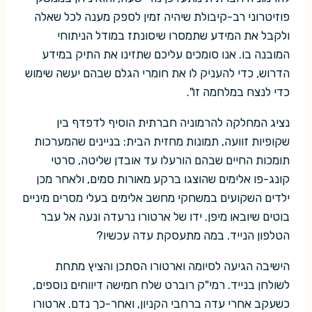
פוזיטרוני רב-קיבולת שיהיה זמין לספק מענה לכל שאלה
ולקבל את המידע שתמסרו שיסונתז במודל הניתוחי
המובנה בו. אנו סומכים עליכם שתזינו את התיק במידע
הדרוש, כדי להעניק לו את חומרי הגלם שבהם יעשה שימוש
כדי לנצח במלחמה זו".
נציג המחלקה להרמוניה חברתית הוסיף לדפדף בין
שקופיות זוועה, תמונות מחזית הבית: בניינים שהמערכות
תומכות החיים שבהם הורעלו עד אובדן שליטה, סרטי
קונג-פו אלימים שהוצגו ברקע מאורות סמים, ולאחר מכן
ילדים השקועים במשחקי מחשב אלימים בעלי מסרים מיניים
בוטים שיובאו מיפן. ידו של ארטורו נרעדה ונעה אל עבר
הטלפון הנייד. במה מתעסקת עדה עכשיו?
הישיבה הגיעה לסיומה וארטורו הסתכן והציץ מתחת
לשולחן בנייד. רמי"ק רוברט שלח חמישה דיווחים נוספים,
כשעקב אחרי עדה ברחבי הקניון, ואחר-כך נדם. ארטורו