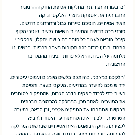
"ברבעון זה תגדענה מחלקות אכיפת החוק וההרמוניה
החברתית את אספקת מוצרי האלקטרוניקה
האירואסיתיים. הוספנו סיירות גבול ורחרחנים חדשים,
סוכני מכס חדשים ומטעניות נושאות גלאים. שוטרי מקוף
קיבלו הוראה לעצור כל סוחר רחוב שבו יתקלו, ופרקליטי
המחוז יתבעו לגזור להם תקופות מאסר מרביות. בלשים, זו
מלחמה על הבית, והיא לא פחות רצינית מהמלחמה
החיצונית.
"חלקכם במאבק, בהיותכם בלשים מיומנים ועמוסי עיטורים,
ידרוש מכם להיעזר במודיעים, מעקבי מעצר, ותפיסת
ראיות כדי ללכוד ספקים בדרג הגבוה, שמספקים לסוחרים
את המוצרים. לאחר מכן, המחלקה להרמוניה חברתית
מבקשת שתתפסו את הספקים
שלהם
, וכן הלאה, במעלה
השרשרת – לבער את השחיתות עד היסוד ולהביא
לעצירתה. תיק היבואנים האירואסייתיים שברשות המחלקה
להרמוניה חברתית מתעדכן מדי שעה, והוא ניחן בממשק