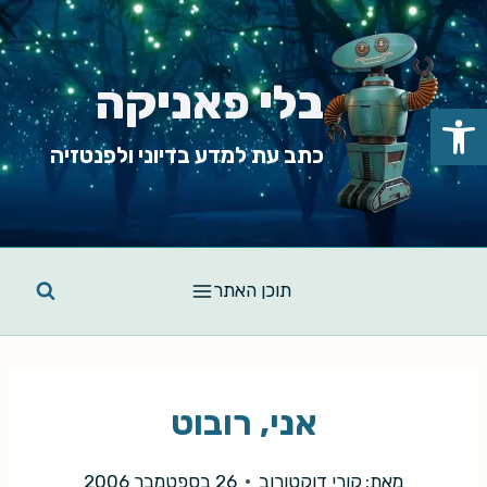
Ski
t
conten
בלי פאניקה
פתח סרגל נגישות
כתב עת למדע בדיוני ולפנטזיה
תוכן האתר
אני, רובוט
מאת:
קורי דוקטורוב
26 בספטמבר 2006