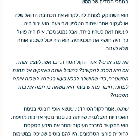
כגומלי חסדים של ממש.
הוא השתוקק לצותת לה, לקרוא את תכתובת הדואל שלה
או לעקוב אחר שיחות הטלפון שביצעה. הוא יכול היה
לעשות זאת כשהיו ביחד, אבל נמנע מכך. אילו היה פועל
כך, היה חושף את תוכניותיה. הוא היה יכול לשכנע אותה
שלא לעזוב.
ואז מה, ארטי?
אמר הקול הטורדני בראשו.
לעצור אותה
אם היא תסרב להקשיב? להוביל אותה באזיקים אל תחנת
המשטרה, כדי שתושלך לכלא בעוון בגידה? לשלוח אותה
למחנה חינוך מחדש בעוד היא נושאת ברחמה את בתך
הקטנה?
שתוק
, אמר לקול הטורדני, שנשא אופי רובוטי בנימת
האכזריות הלגלגנית שהיתה בו, טנור נוטף אדיבות מזויפת.
הוא התקשר למרכז העיקוב ומסר את מידע הטקסט
לחוליית פורצי הטלפונים. היו להם בוטים שטיפלו במשימות