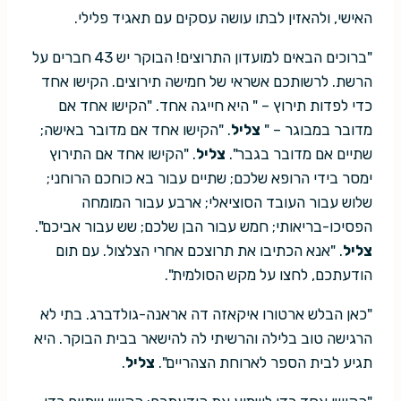
האישי, ולהאזין לבתו עושה עסקים עם תאגיד פלילי.
"ברוכים הבאים למועדון התרוצים! הבוקר יש 43 חברים על
הרשת. לרשותכם אשראי של חמישה תירוצים. הקישו אחד
כדי לפדות תירוץ – " היא חייגה אחד. "הקישו אחד אם
מדובר במבוגר – "
צליל
. "הקישו אחד אם מדובר באישה;
שתיים אם מדובר בגבר".
צליל
. "הקישו אחד אם התירוץ
ימסר בידי הרופא שלכם; שתיים עבור בא כוחכם הרוחני;
שלוש עבור העובד הסוציאלי; ארבע עבור המומחה
הפסיכו-בריאותי; חמש עבור הבן שלכם; שש עבור אביכם".
צליל
. "אנא הכתיבו את תרוצכם אחרי הצלצול. עם תום
הודעתכם, לחצו על מקש הסולמית".
"כאן הבלש ארטורו איקאזה דה אראנה-גולדברג. בתי לא
הרגישה טוב בלילה והרשיתי לה להישאר בבית הבוקר. היא
תגיע לבית הספר לארוחת הצהריים".
צליל
.