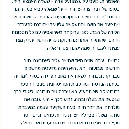
האפשרית, כועס על עצמו ועל עדה – ששמה האמצעי היה,
בסופו של דבר, צרה-צרורה – על שנאלץ לבוא במגע עם
רובוט לפני מדיטציית הבוקר ושעת ההרפיה. גרושתו היא
שהציעה את השם, והתעקשה עליו עד שהוכנס לתעודת
הלידה של הבת, לפני עריקתה לאירואסיה עם כל חסכונות
חייהם, שהותירה אותו עם תינוקת טריה וחשד עמוק מצד
עמיתיו לעבודה שמא יקום ויצטרף אליה.
גרושתו. עברו שנים מאז שחשב עליה לאחרונה. טוב,
חודשים. שבועות, ודאי. היא היתה מדענית מחשבים
מבריקה, ונבחרה לשאת את נאום הפרידה בסוף לימודיה
בכיתת הנדסת המורכבות הפוזיטרונית שבבית הספר
לרובוטיקה של תמא"ץ באוניברסיטת טורונטו. לא די בכך
שנטשה את בעלה ובתה, גרוע מכך – היא עזבה את
מולדתה ואת דרך חייה. כעת השקיעה עצמה במעבדת
מחקר משלה בבייג'ין, יוצרת מוחות פוזיטרוניים חסרי
מעצורים, שלידם נראו הרובוטים הנתעבים של תמא"ץ