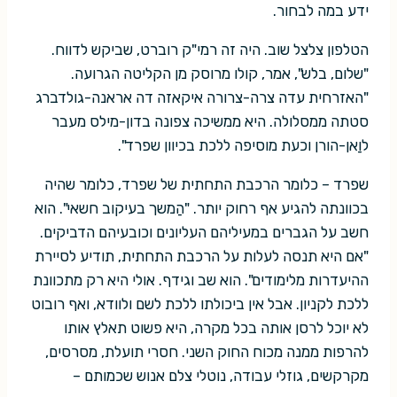
ידע במה לבחור.
הטלפון צלצל שוב. היה זה רמי"ק רוברט, שביקש לדווח.
"שלום, בלש", אמר, קולו מרוסק מן הקליטה הגרועה.
"האזרחית עדה צרה-צרורה איקאזה דה אראנה-גולדברג
סטתה ממסלולה. היא ממשיכה צפונה בדון-מילס מעבר
לוַאן-הורן וכעת מוסיפה ללכת בכיוון שפרד".
שפרד – כלומר הרכבת התחתית של שפרד, כלומר שהיה
בכוונתה להגיע אף רחוק יותר. "הַמשך בעיקוב חשאי". הוא
חשב על הגברים במעיליהם העליונים וכובעיהם הדביקים.
"אם היא תנסה לעלות על הרכבת התחתית, תודיע לסיירת
ההיעדרות מלימודים". הוא שב וגידף. אולי היא רק מתכוונת
ללכת לקניון. אבל אין ביכולתו ללכת לשם ולוודא, ואף רובוט
לא יוכל לרסן אותה בכל מקרה, היא פשוט תאלץ אותו
להרפות ממנה מכוח החוק השני. חסרי תועלת, מסרסים,
מקרקשים, גוזלי עבודה, נוטלי צלם אנוש שכמותם –