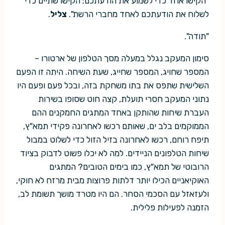
"הקישו אחד כדי לשמוע את הודעתכם; הקישו שתיים כדי
לשלוח את הודעתכם לאחד מחברי הרשת".
צליל
.
"תודה".
סימון המעקב נגלל במעלה מסך הטלפון של ארטורו –
המספר שחויג, המספר שחייג, שעת השיחה. היתה זו הפעם
השלישית שתפס את בתו משחקת בזה, ובכל פעם ופעם היו
נתוני המעקב חסרי תועלת, קצה חוט שסופו בשירות
העברת שיחות שהותקן באחד המתגים החמקנים ההם
הממוקמים בלב ים, שאותם רכשו לאחרונה פקידי תמא"ץ,
תיפח רוחם, רכשו לאחרונה בזיל הזול כדי לשלוט במבול
שיחות הטלפונים הניידים. למה לא יכלו פשוט לדבוק בציוד
הרובוטי של תמא"ץ, כמו בימים הטובים? המתגים
האוקיאניים הכילו יותר דלתות פרוצות מבית מרזח לא חוקי,
ולעזאזל עם הסכמי הסחר. הם היו מטרד מושך תשומת לב,
הזמנה לפעילות פלילית.