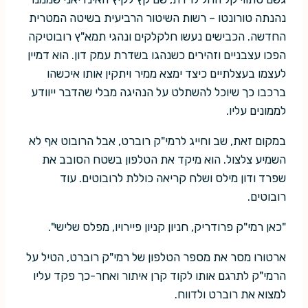
נהנתה טורונטו – רשות השיטור הרביעית בשיטה המטרית
החדשה. הכבישים נעשו חלקלקים ונהגי תמא"ץ רובוטיקה
הפכו עצבניים וזהירים כשנהגו בשדרת עמק דון. הוא דמיין
לעצמו בעצלתיים כיצד ימצא ממיר ויתקין אותו איכשהו
ברכבו כך שיוכל להשתלט על הנהיגה מבלי שהדבר ייוודע
לממונים עליו.
במקום זאת, שב וחייג לרמי"ק רוברט, אבל הרובוט אף לא
השמיע צלצול. הוא מיקד את הטלפון בשטח הסובב את
שפרד ודון מילס ושלח קריאה כוללת לרובוטים. עוד
רובוטים.
"כאן רמי"ק פרודריק, חניון קניון פיירויו, מפלס שלישי".
ארטורו מסר את מספר הטלפון של רמי"ק רוברט, הטיל על
הרמי"ק לתרגם אותו לקוד קרן איתור ואחר-כך פקד עליו
למצוא את רוברט ולדווח.