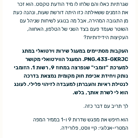
שגרתיות כאלו והם שלחו לו מיד הודעת טקסט. הוא זכר
את הזמנים ששאילתה כזו היתה דורשת שעות, ונהנה כעת
מן התגובה המהירה, אבל מה בנוגע לשיחות שניהל עם
השוטר שעמד פעם בצד השני של הטלפון, האחווה,
העקיצות הידידותיות?
העקבות מסתיימים במעגל שירות וירטואלי במתג
PNG.433-GKRJC. המעגל הווירטואלי מקושר
למערכת "זומבי" שנפרצה במחוז 9, רשות 1. הזומבי
נותק ויחידת אכיפת חוק מקומית נמצאת בדרכה
לנטילת ראיות והעברתן למעבדה לזיהוי פלילי. לעונג
הוא לי לשרת אותך, בלש.
לך תריב עם דבר כזה.
הוא חיפש את מפגש שדרות 9 ו-1 בממיר המפה
המטרי-אנלוגי: קיי ווסט, פלורידה.