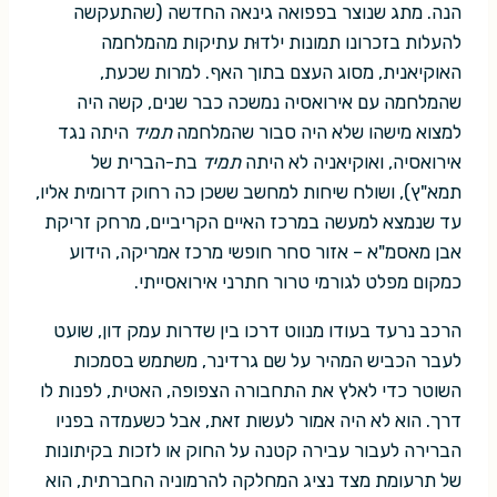
הנה. מתג שנוצר בפפואה גינאה החדשה (שהתעקשה
להעלות בזכרונו תמונות ילדוּת עתיקות מהמלחמה
האוקיאנית, מסוג העצם בתוך האף. למרות שכעת,
שהמלחמה עם אירואסיה נמשכה כבר שנים, קשה היה
למצוא מישהו שלא היה סבור שהמלחמה
תמיד
היתה נגד
אירואסיה, ואוקיאניה לא היתה
תמיד
בת-הברית של
תמא"ץ), ושולח שיחות למחשב ששכן כה רחוק דרומית אליו,
עד שנמצא למעשה במרכז האיים הקריביים, מרחק זריקת
אבן מאסמ"א – אזור סחר חופשי מרכז אמריקה, הידוע
כמקום מפלט לגורמי טרור חתרני אירואסייתי.
הרכב נרעד בעודו מנווט דרכו בין שדרות עמק דון, שועט
לעבר הכביש המהיר על שם גרדינר, משתמש בסמכות
השוטר כדי לאלץ את התחבורה הצפופה, האטית, לפנות לו
דרך. הוא לא היה אמור לעשות זאת, אבל כשעמדה בפניו
הברירה לעבור עבירה קטנה על החוק או לזכות בקיתונות
של תרעומת מצד נציג המחלקה להרמוניה החברתית, הוא