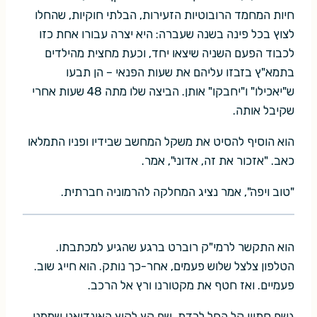
חיות המחמד הרובוטיות הזעירות, הבלתי חוקיות, שהחלו
לצוץ בכל פינה בשנה שעברה: היא יצרה עבורו אחת כזו
לכבוד הפעם השניה שיצאו יחד, וכעת מחצית מהילדים
בתמא"ץ בזבזו עליהם את שעות הפנאי – הן תבעו
ש"יאכילו" ו"יחבקו" אותן. הביצה שלו מתה 48 שעות אחרי
שקיבל אותה.
הוא הוסיף להסיט את משקל המחשב שבידיו ופניו התמלאו
כאב. "אזכור את זה, אדוני", אמר.
"טוב ויפה", אמר נציג המחלקה להרמוניה חברתית.
הוא התקשר לרמי"ק רוברט ברגע שהגיע למכתבתו.
הטלפון צלצל שלוש פעמים, אחר-כך נותק. הוא חייג שוב.
פעמיים. ואז חטף את מקטורנו ורץ אל הרכב.
גשם סתווי קל החל לרדת, שם קץ לקיץ האינדיאני שממנו