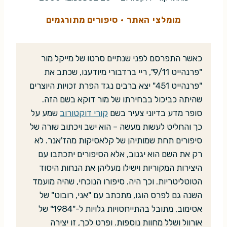
מומלצי האתר
·
סיפורים מתורגמים
כאשר התפרסם לפני שנתיים סרטו של מייקל מור
"פרנהייט 9/11", ריי ברדבורי מיודענו, שכתב את
"פרנהייט 451" יצא ברבים נגד הפרת זכויות היוצרים
שהיתה כביכול בבחירתו של מור דוקא בשם הזה.
סופר מדע בדיוני צעיר בשם
קורי דוקטורוב
שמע על
כך והחליט לעשות מעשה – הוא ישב ויכתוב שורה של
סיפורים תחת שמותיהן של קלאסיקות מהז'אנר. לא
רק את השם הוא יגנוב, אלא הסיפורים יתכתבו עם
היצירות המקוריות וישילו מעליהן את הנחות היסוד
הטוטליטריות. וכך היה. סיפורו הנוכחי, שהיה מועמד
השנה גם לפרס הוגו, מתכתב עם "אני, רובוט" של
אסימוב, מתובל בהתייחסויות גלויות ל-"1984" של
אורוול ושלל מחוות נוספות. ופרט לכך, זו יצירה