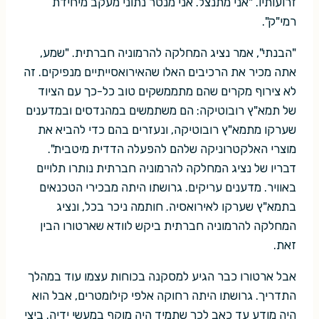
זרועותיו. "אני מתנצל. אני מנטר נתוני מעקב מיחידת
רמי"ק".
"הבנתי", אמר נציג המחלקה להרמוניה חברתית. "שמע,
אתה מכיר את הרכיבים האלו שהאירואסייתיים מנפיקים. זה
לא צירוף מקרים שהם מתממשקים טוב כל-כך עם הציוד
של תמא"ץ רובוטיקה: הם משתמשים במהנדסים ובמדענים
שערקו מתמא"ץ רובוטיקה, ונעזרים בהם כדי להביא את
מוצרי האלקטרוניקה שלהם להפעלה הדדית מיטבית".
דבריו של נציג המחלקה להרמוניה חברתית נותרו תלויים
באוויר. מדענים עריקים. גרושתו היתה מבכירי הטכנאים
בתמא"ץ שערקו לאירואסיה. חותמה ניכר בכל, ונציג
המחלקה להרמוניה חברתית ביקש לוודא שארטורו הבין
זאת.
אבל ארטורו כבר הגיע למסקנה בכוחות עצמו עוד במהלך
התדריך. גרושתו היתה רחוקה אלפי קילומטרים, אבל הוא
היה מודע עד כאב לכך שתמיד היה מוקף במעשי ידיה. ביצי