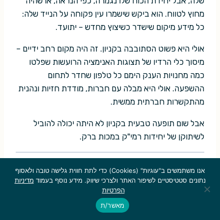
שלה, אבל יחידת הכוח שלו נגמרה, כפי הנראה, או שהיה
מחוץ לטווח. הוא ביקש שישמרו עין פקוחה על הנייד שלה:
כל מידע מיקום שישדר כשיצוץ מחדש – יתועד.
אולי היא פשוט הסתובבה בקניון. זה היה מקום רחב ידיים –
מיסוך כלי הרדיו של תצוגות האנימציה הרועשות שפלטו
כמה מחנויות הענק הימם כל טלפון שחדר לתחום
ההשפעה. אולי היא מבלה עם חברות, מודדת חזיות ונהנית
מהתקשרות חברתית ממשית.
אבל שום תופעה טבעית בקניון לא היתה יכולה להוביל
לשיתוקן של יחידות רמי"ק במכות ברק.
אנו משתמשים ב"עוגיות" (Cookies) כדי לתת חווית גלישה טובה ולאסוף
הוא ניגש אל הרמי"קים בזהירות, מפעיל את המעקף
נתונים סטטיסטיים לשיפור האתר ולצרכי שיווק. מידע נוסף בעמוד
מדיניות
המשטרתי שלו כדי לאלץ את המוחות הפוזיטרוניים הזעירים
הפרטיות
והאוויליים שבפתח החירום להניח לו להיכנס בלי ליידע על
מאשר/ת
כך את המוח המרכזי בבניין.