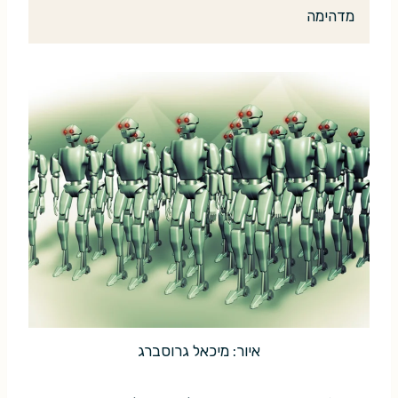
מדהימה
איור: מיכאל גרוסברג