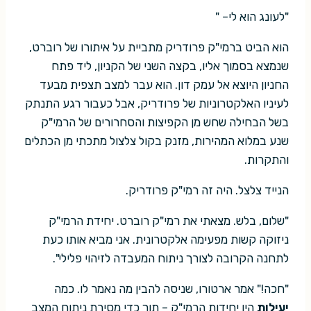
"לעונג הוא לי– "
הוא הביט ברמי"ק פרודריק מתביית על איתורו של רוברט,
שנמצא בסמוך אליו, בקצה השני של הקניון, ליד פתח
החניון היוצא אל עמק דון. הוא עבר למצב תצפית מבעד
לעיניו האלקטרוניות של פרודריק, אבל כעבור רגע התנתק
בשל הבחילה שחש מן הקפיצות והסחרורים של הרמי"ק
שנע במלוא המהירות, מזנק בקול צלצול מתכתי מן הכתלים
והתקרות.
הנייד צלצל. היה זה רמי"ק פרודריק.
"שלום, בלש. מצאתי את רמי"ק רוברט. יחידת הרמי"ק
ניזוקה קשות מפעימה אלקטרונית. אני מביא אותו כעת
לתחנה הקרובה לצורך ניתוח המעבדה לזיהוי פלילי".
"חכה!" אמר ארטורו, שניסה להבין מה נאמר לו. כמה
יעילות
היו יחידות הרמי"ק – תוך כדי מסירת ניתוח המצב