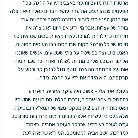
ארטורו רתח מזעם ותופף באצבעותיו על ההגה. בכל
הפעמים שבהן תפס את עדה עושה דברים כאלה היא ניצלה
את הזמן הפנוי כדי לזחול בחזרה למיטה ולהרוויח עוד
בוקר של עצלות, אבל מי יודע אם היום לא ניצלה את
חירותה כדי לרדת למרכז, לאיזו מאורת סמים שנראית כמו
סיוטו של כל הורה? מקום שבו הסתובבו העיטים הסוטים,
האנשים שעצר בפשיטה על בתי שעשועים, אנשים שאוננו
אל תוך הכובע שלהם מתחת לשולחן ואחר-כך שבו והניחו
אותו על פדחתם הנוצצת, נוטף נוזל לבנבן קר ונגוע על
קרקפתם. הוא הידק את ידיו על ההגה וגידף.
בעולם אידיאלי – פשוט היה עוקב אחריה. הוא ידע
להתחקות אחרי אחרים, ורכבו הבלתי מסומן עם שמשותיו
האטומות היה דגם 2 קומפקטי מצוי של תמא"ץ רובוטיקה,
שלא בלט בין עשרות אלפי רכבים דומים ברחובות טורונטו.
עדה לעולם לא תדע שברכב העוקב אחריה, בצמוד
למדרכה, יושב אביה המטומטם, המוודא שהיא הולכת