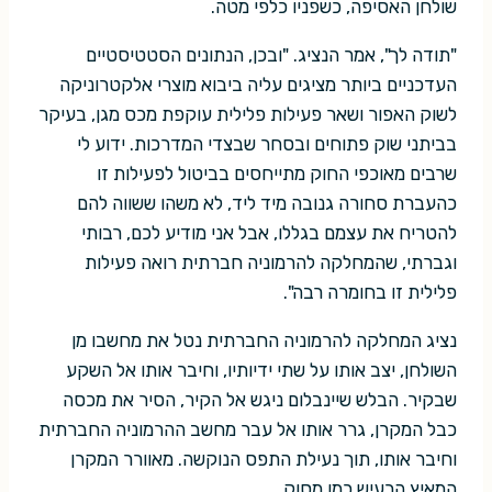
שולחן האסיפה, כשפניו כלפי מטה.
"תודה לך", אמר הנציג. "ובכן, הנתונים הסטטיסטיים
העדכניים ביותר מציגים עליה ביבוא מוצרי אלקטרוניקה
לשוק האפור ושאר פעילות פלילית עוקפת מכס מגן, בעיקר
בביתני שוק פתוחים ובסחר שבצדי המדרכות. ידוע לי
שרבים מאוכפי החוק מתייחסים בביטול לפעילות זו
כהעברת סחורה גנובה מיד ליד, לא משהו ששווה להם
להטריח את עצמם בגללו, אבל אני מודיע לכם, רבותי
וגברתי, שהמחלקה להרמוניה חברתית רואה פעילות
פלילית זו בחומרה רבה".
נציג המחלקה להרמוניה החברתית נטל את מחשבו מן
השולחן, יצב אותו על שתי ידיותיו, וחיבר אותו אל השקע
שבקיר. הבלש שיינבלום ניגש אל הקיר, הסיר את מכסה
כבל המקרן, גרר אותו אל עבר מחשב ההרמוניה החברתית
וחיבר אותו, תוך נעילת התפס הנוקשה. מאוורר המקרן
המאיץ הרעיש כמו מסוק.