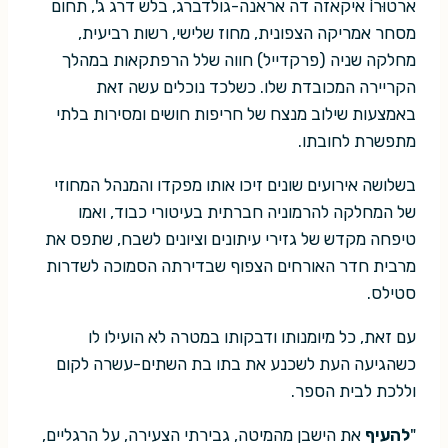
ארטוּרוֹ איקאזה דה אראנה-גולדברג, בלש דרג ג', תחום
מסחר אמריקה הצפונית, מחוז שלישי, רשות רביעית,
מחלקה שניה (פרקדייל) חווה שלל הרפתקאות במהלך
הקריירה המכובדת שלו. כשלכד נוכלים עשה זאת
באמצעות שילוב מנצח של חריפות חושים ומסירות בלתי
מתפשרת לחובתו.
בשלושה אירועים שונים זיכו אותו מפקדו והמנהל המחוזי
של המחלקה להרמוניה חברתית בעיטורי כבוד, ואמו
טיפחה מקדש של גזירי עיתונים וציונים לשבח, שתפס את
מרבית חדר האורחים הצפוף שבדירתה הסמוכה לשדרות
סטילס.
עם זאת, כל מיומנותו ודבקותו במטרה לא הועילו לו
כשהגיעה העת לשכנע את בתו בת השתים-עשרה לקום
וללכת לבית הספר.
"
להעיף
את הישבן מהמיטה, גבירתי הצעירה, על הרגליים,