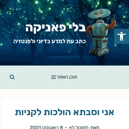
Ski
t
conten
בלי פאניקה
פתח סרגל נגישות
כתב עת למדע בדיוני ולפנטזיה
תוכן האתר
אני וסבתא הולכות לקניות
מאת:
חמוטל לוין
8 באוגוסט 2001