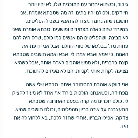
גיבור, וכשהוא יחזור עם התוכנית שלו, לא יהיו יותר
חיידקים, ולכולם יהיו בתים. זה מה שסבתא אומרת. אני
חושבת שזה נחמד מצדו להתאמץ בשביל הפליטים,
במיוחד שהם כאלה מפחידים ופושעים. סבתא אומרת שאני
לא מבינה, ושהפליטים הם אנשים כמו כולם, שרק היה להם
פחות מזל בבלגאן של סוף העולם, אבל אני יודעת את
האמת, כי אמא ואבא אמרו לי. אבא ואמא חושבים שסבתא
קצת ברברית, ולא ממש אוהבים לארח אותה, אבל כשהיא
מציעה לקחת אותי לקניות, הם לא מעיזים להתווכח.
אני דווקא אוהבת להסתובב איתה. סבתא שלי אשה
מפחידה, וכשאנחנו הולכות ביחד אף אחד לא מעיז להציק
לי. כולם זוכרים מה קרה בפעם האחרונה שסבתא
התעצבנה על איזה בריון מהפליטים, וכולם חושבים שהיא
צדקה. אפילו הבריון, אחרי שחזר ללכת, בא ללחוץ לה את
היד.