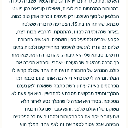
היא שולפת כנגד העבריין את הניסיון העשיר שצברה כילדה
במהומות המלחמות הביולוגיות, שאצלנו קוראים להן פשוט
הבלגאן של סוף העולם, ורק מעטים זוכרים אותן טוב כמוה.
סבתא, שהיתה אז בת 13, הצטרפה לחבורה ששלטה
באזור שלה ולמדה לבזוז, להתמקח, להרביץ מכות רצח,
לקבע שברים ולהפעיל סכין חשמלית. האנשים בחבורה
שלהם גם עזרו לאנשים להיפטר מהחיידקים ולבנות בתים
חדשים. סבתא שלי היא גיבורה. מהחבורה הזאת יצאו אחר
כך הרבה מנהיגים של העולם שאחרי, וסבתא מכירה את
כולם. המנהיג של החבורה הזאת היה אחד שכולם קראו לו
המלך, ונראה לי שסבתא די אהבה אותו. פעם בכמה זמן
מפרסמים באיזה עיתון-רשת כתבה ששואלת 'לאן נעלם
המלך' ותמיד מבקשים מסבתא להתראיין. היא אף פעם לא
מסכימה. בסוד היא אמרה לי שהמלך נסע לאזור הלא
משוקם של העולם שלפני, והוא עובד שם על תוכנית
שתעזור לשקם את כל המקומות ולהחזיר את כל הפליטים
הביתה, אבל אסור לספר את זה לאף אחד. המלך הוא