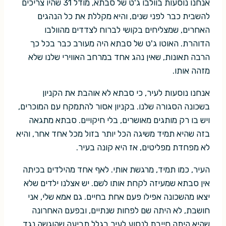
אנחנו נוסעות בוולבו ג'ט של סבתא, מודל 31 שהיו צריכים
להשבית כבר לפני שנים, והיא מקללת את כל הנהגים
האחרים, שמצליחים בקושי לברוח לצדדים מהוולבו
הדוהרת. האוטו ג'ט של סבתא היה מעורב כבר בכל כך
הרבה תאונות, שאין נהג אחד במרחב האווירי שלנו שלא
מזהה אותו.
אנחנו נוסעות לעיר, כי סבתא לא אוהבת את הקניון
בשכונה הסגורה שלנו. בקניון אסור להתמקח עם המוכרים,
ויש בו רק מותגים מאושרים, בלי חיקויים. סבתא מתגאה
בזה שהיא תמיד משיגה הכל יותר בזול מכל אחד אחר, והיא
לא מפחדת מפליטים, אז היא קונה בעיר.
העיר, כמו תמיד, מרגשת אותי. לאף אחד מהילדים בכיתה
אין סבתא שמעיזה לקחת אותו לשם. יש אצלנו ילדים שלא
יצאו מהשכונה אפילו פעם אחת בחיים. גם אמא שלי, אני
חושבת, לא היתה שם לפחות שנתיים, ובפעם האחרונה
שהיא היתה חייבת לנסוע לעיר בגלל תביעה שהוגשה נגד