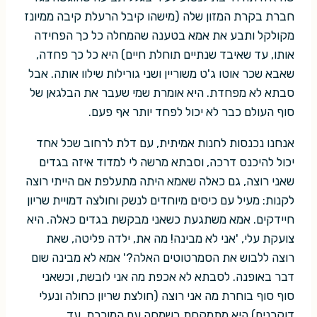
חברת בקרת המזון שלה (מישהו קיבל הרעלת קיבה ממיונז
מקולקל ותבע את אמא בטענה שהמחלה כל כך הפחידה
אותו, עד שאיבד שנתיים תוחלת חיים) היא כל כך פחדה,
שאבא שכר אוטו ג'ט משוריין ושני גורילות שילוו אותה. אבל
סבתא לא מפחדת. היא אומרת שמי שעבר את הבלגאן של
סוף העולם כבר לא יכול לפחד יותר אף פעם.
אנחנו נכנסות לחנות אמיתית, עם דלת לרחוב שכל אחד
יכול להיכנס דרכה, וסבתא מרשה לי למדוד איזה בגדים
שאני רוצה, גם כאלה שאמא היתה מתעלפת אם הייתי רוצה
לקנות: מעיל עם כיסים מיוחדים לנשק וחולצה דמויית שריון
חיידקים. אמא משתגעת כשאני מבקשת בגדים כאלה. היא
צועקת עלי, 'אני לא מבינה! מה את, ילדה פליטה, שאת
רוצה ללבוש את הסמרטוטים האלה?' אמא לא מבינה שום
דבר באופנה. לסבתא לא אכפת מה אני לובשת, וכשאני
סוף סוף בוחרת מה אני רוצה (חולצת שריון כחולה ונעלי
דוקרנים) היא מתמקחת בשמחה עם המוכרת, עד