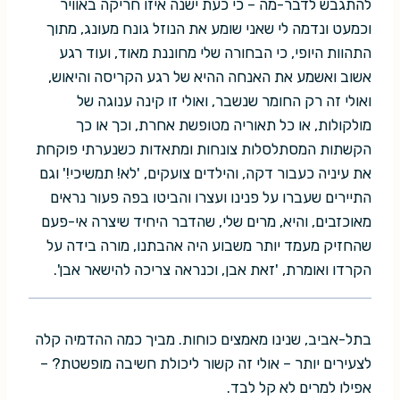
להתגבש לדבר-מה – כי כעת ישנה איזו חריקה באוויר
וכמעט ונדמה לי שאני שומע את הנוזל גונח מעונג, מתוך
התהוות היופי, כי הבחורה שלי מחוננת מאוד, ועוד רגע
אשוב ואשמע את האנחה ההיא של רגע הקריסה והיאוש,
ואולי זה רק החומר שנשבר, ואולי זו קינה ענוגה של
מולקולות, או כל תאוריה מטופשת אחרת, וכך או כך
הקשתות המסתלסלות צונחות ומתאדות כשנערתי פוקחת
את עיניה כעבור דקה, והילדים צועקים, 'לא! תמשיכי!' וגם
התיירים שעברו על פנינו ועצרו והביטו בפה פעור נראים
מאוכזבים, והיא, מרים שלי, שהדבר היחיד שיצרה אי-פעם
שהחזיק מעמד יותר משבוע היה אהבתנו, מורה בידה על
הקרדו ואומרת, 'זאת אבן, וכנראה צריכה להישאר אבן'.
בתל-אביב, שנינו מאמצים כוחות. מביך כמה ההדמיה קלה
לצעירים יותר – אולי זה קשור ליכולת חשיבה מופשטת? –
אפילו למרים לא קל לבד.