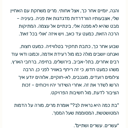
והנה, יומיים אחר כך, אצל אחותי. מרים משחקת עם האחיין
שלי, אצבעותיו הוורדרדות מדגדגות את פניה. בעיניה –
מבט שהיא לא מפנה אלי, בינתיים אל עצמה. המתיקות
הרכה הזאת, כמעט עד כאב. ויש איזה 'אולי בכל זאת'.
שבוע אחר כך, כתבת תחקיר בטלוויזיה. כמעט חצות,
ואנחנו יושבים מולה כמו מול רעידת אדמה, וכמונו ודאי עוד
רבים אחרים, בתל-אביב, בירושלים, בחיפה, ברחבי הארץ.
משהו כמעט חדש, כי זה ריחף באוויר לפני כן. הרבה
צילומים רועדים, מוגנבים, לא-חוקיים, אלוהים יודע איך
הרשו לשדר את זה. אחרי השידור יהיו ויכוחים – זכות
הציבור לדעת, מול חשיבות הפרויקט.
"בת כמה היא נראית לךָ?" אומרת מרים, מורה על הדמות
המטושטשת, המסוממת שעל המסך.
"עשרים. עשרים ושתיים".