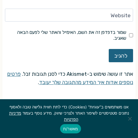
Website
שמור בדפדפן זה את השם, האימייל והאתר שלי לפעם הבאה
שאגיב.
אתר זו עושה שימוש ב-Akismet כדי לסנן תגובות זבל.
פרטים
נוספים אודות איך המידע מהתגובה שלך יעובד
.
אנו משתמשים ב"עוגיות" (Cookies) כדי לתת חווית גלישה טובה ולאסוף
נתונים סטטיסטיים לשיפור האתר ולצרכי שיווק. מידע נוסף בעמוד
מדיניות
© אם לא צוין אחרת, זכויות היוצרים על כל התכנים הערוכים המתפרסמים
הפרטיות
באתר שייכות ל"בלי פאניקה" ולכותבים. אין להעתיק, לשכפל, להקליט,
מאשר/ת
לאחסן במאגר מידע או לעשות כל שימוש אחר שמפר את זכויות היוצרים על
כל תוכן מהאתר בכל דרך או אמצעי אלקטרוני, אופטי, מכני או אחר. שימוש