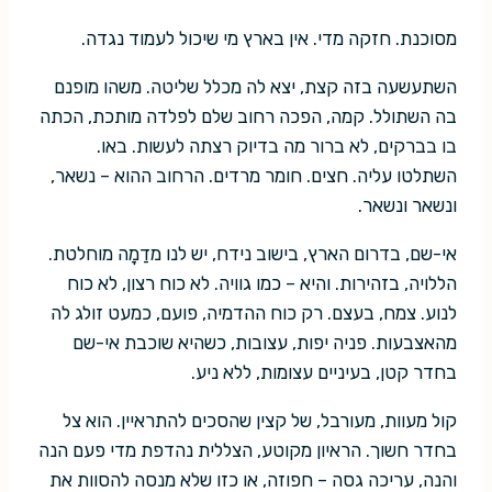
מסוכנת. חזקה מדי. אין בארץ מי שיכול לעמוד נגדה.
השתעשעה בזה קצת, יצא לה מכלל שליטה. משהו מופנם
בה השתולל. קמה, הפכה רחוב שלם לפלדה מותכת, הכתה
בו בברקים, לא ברור מה בדיוק רצתה לעשות. באו.
השתלטו עליה. חצים. חומר מרדים. הרחוב ההוא – נשאר,
ונשאר ונשאר.
אי-שם, בדרום הארץ, בישוב נידח, יש לנו מדַמָה מוחלטת.
הללויה, בזהירות. והיא – כמו גוויה. לא כוח רצון, לא כוח
לנוע. צמח, בעצם. רק כוח ההדמיה, פועם, כמעט זולג לה
מהאצבעות. פניה יפות, עצובות, כשהיא שוכבת אי-שם
בחדר קטן, בעיניים עצומות, ללא ניע.
קול מעוות, מעורבל, של קצין שהסכים להתראיין. הוא צל
בחדר חשוך. הראיון מקוטע, הצללית נהדפת מדי פעם הנה
והנה, עריכה גסה – חפוזה, או כזו שלא מנסה להסוות את