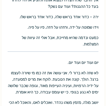
איך החבר שלה הצליח למצוא אותה ולהגיע אליה? לחדור
בעד כל ההגנות? ועוד עם נשק?
ירה – כדור אחד בראש שלה, כדור אחד בראש שלו.
וידו שמוטה על ידה, וחזהו על חזה, פיו על פיה.
כמעט ונדמה שהיא מחייכת, אבל אולי זה עיוות של
המצלמות.
יום ועוד יום ועוד יום.
לא שזה לא ברור לי. אני עושה את זה כמו מי שיורה לעצמו
ברגל. הולך. קונה את הטבעת. לוקח את מרים למסעדה,
על ידיה הרפויות, ועיניה העייפות מאוד, וגופהּ שכבר שלושה
ימים לא נגע בגופי. כי יש עומס עבודה, כך היא אומרת.
יושב מולה, מזמין משהו נהדר. ואוכלים לאט, והאוכל לא הכי