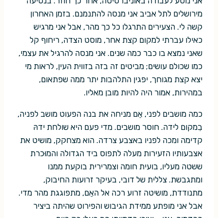
אני נוסע לעבודה באוניברסיטה, אחר כך חוזר. בנסיעה
מירושלים לתל אביב אני מנסה להתנמנם. בזמן האחרון
קשה לי. הצעירים התרגלו כל כך מהר, אבל אני מרגיש
כאילו עברתי למקום קצת אחר, מוסט הצדה, ריחוף קל
שאני נמצא בו כבר כמה שנים. אני מנסה להרגיל את עצמי,
כמו שכולם עושים; מביטים זה בזה בזווית העין, לראות מי
יצא קצת מגוחך, יפגין התלהבות יתר ממה שפתאום,
במהירות, אמור היה להיות מובן מאליו.
כמה מושבים לפני, אֵם מניחה את בנה הפעוט מושב לפניה,
בִמקום לידה. חוסר מושבים. מדי פעם היא שולחת ידהּ
קדימה ומכה לפניו באצבע צרדה. הוא מצחקק, מושיט את
אצבעותיו הזעירות מעלה לתפוס ביד הגדולה והמוּכרת
ששטה מעליו, בועית חומה וצמרירית בוקעת ממנו
ומתגבשת. צללית של דובי, בעיקר זרועות החיבוק,
מתנודדת, מושיטה זרוע רכה אל האֵם, מתפוגגת מהר מדי.
אבל אני מופתע ממידת הגיבוש והפירוט שהיתה ביציר