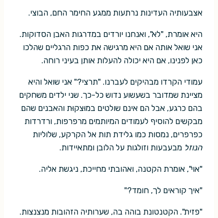
אצבעותיה העדינות נרתעות ממגע החימר החם, הבוצי.
היא אומרת, "לא", ואנחנו יורדים במדרגות האבן הסדוקות.
אני שואל אותה אם היא מרגישה את כפות הרגליים שהלכו
כאן לפנינו, אם היא יכולה להעלות אותן בעיני רוחה.
עמודי הקרדו מבהיקים לעברנו. "תרצי?" אני שואל והיא
מציינת שמדובר בשעשוע נדוש כל-כך. שני ילדים משחקים
בהם כרגע, אבל הם אינם שולטים במוּצקוּת והאבנים שהם
מבקשים להוסיף לעמודים המיותמים מרפרפות, ורדרדות
כפרפרים, נמסות כמו גלידת תות אל הקרקע, שלוליות
הנוזל
מבעבעות וזולגות על הלובן ומתאיידות.
"אוי", אומרת הקטנה, ואהובתי מחייכת, ניגשת אליה.
"איך קוראים לך, חומד?"
"פזית". הקטנטונת בוהה בה, שערותיה הזהובות מנצנצות.