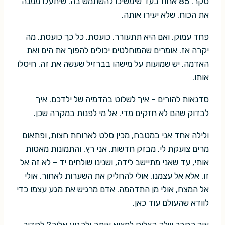
סקר. 85 אחוז בעד שימשיכו להשתמש בה. שיתעלו ממנה
את הכוח. שלא יעירו אותה.
פחד עמוק. ואם היא תתעורר, כועסת, כל כך כועסת. מה
יקרה אז. אומרים שהמוחלטים יכולים להפוך את הים ואת
האדמה. יש שמועות על מישהו בברזיל שעשה את זה. חיסלו
אותו.
סדנאות להורים – איך לשלוט בהדמיה של ילדכם. איך
לבדוק שהם לא חזקים מדי. אל מי לפנות במקרה שכן.
ולילה אחד אני במטבח, מכין סלט לארוחת חצות, ופתאום
מרים צועקת לי. מבזק חדשות. אני רץ, והתמונות מאטות
אותי, עד שאני מתיישב לידה, ושנינו שולחים יד – לא זה אל
זו, אלא אל עצמנו, אולי להחליק את השערות לאחור, אולי
אל המצח, אולי מן התדהמה. אדם מרגיש את מגע עצמו כדי
לוודא שהעולם עוד כאן.