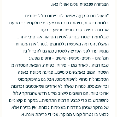
הצנזורה שנכפית עלינו אפילו כאן.
"תיעול כוח המדַמָה אפשר לנו פיתוח תו"ל ייחודית…
בלוחמת-טרור, טיהור חדר מתבצע בירי סלקטיבי – מניעת
אבדות בנפש בקרב חפים מפשע – בעוד
שבלוחמת-שטח-בנוי קלאסית הטיהור אגרסיבי יותר…
האצלת המדמה מאפשרת ללוחמים לנטרל את המטרות
מנשק עוד לפני הפריצה לשטח, כמו גם להבדיל בין
חמ"קים – חפים-מפשע-קיימים – וחפים מפשע
שבהדמיה… לאחר מכן – פירוק, כפיתה, הוצאת המטרה מן
השטח, הִמום באמצעים כימיים… פגיעה מכוונת באונה
הטמפורלית מחוץ להיפוקמפוס, אבל גם בהיפוקמפוס
ובדיאנצפלון. למרות שאלה לא אזורים שמאכסנים זכרונות
ארוכי טווח, הם חשובים לייצוב מידע חדש שהנחקר עלול
להשתמש בו כדי לבצע הדמיה התקפית… במקרים קיצוניים
של נחקר שניחן בהדמיה בעצימות גבוהה, אין ברירה אלא
לבצע בו נטרול קבוע מבוקר, על ידי כריתת אונה, או