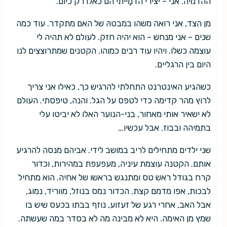
ההדמיה. אני – יצירי הדמַייתי הם כאלו רק כיום.
מן הצד, אני רואה משהו במבטהּ של האם מתקדר. עוד כמה
שנים – אני מנחש – הוא יהיה חזק. לעולם לא תהיה לי
עוצמה כשלו. ויהיו עוד רבים כמוהו. הקטנים שמתרוצצים לנו
היום בין הרגליים.
כשהגיע האינטרנט התחלתי להרגיש כך, כאילו אני צריך
לרוץ מהר קדימה כדי לטפס על הגל. והנה, טיפסתי. העולם
לא ישאיר אותי מאחור, בני-הנוער האלו לא יביטו עלי
בתמיהה ובבוז. אבל עכשיו…
שני ילדים מתחילים לריב במושב לידי. אביהם מנסה להרגיע
אותם. הקטנה עוצמת עיניה, מעפעפת במהירות, וכדור
קרח בגודל ראש טס ומתנגש בראשו של אחיה. הוא מתחיל
לבכות, אפו מדמם קצת. הכדור נמס בנוזל, מווריד, נמוג,
אבל האב, אחרי רגע של זעזוע, נוזף בבתו בכעס שיש בו
שמץ מן האימה. היא לא מבינה מה לא בסדר במה שעשתה.