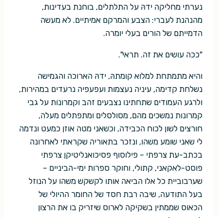
נערתי מחליקה ידהּ על התלתלים, בוחנת בעדינות,
מהנהנת לעברי: הצבע והמרקם אמיתיים. לא מעשה
הדמייתם של הורים בעלי יומרה.
"ככה עושים את זה. תראי".
והיא מתמתחת למלוא קומתהּ, ידהּ הארוכה והגמישה
נשלחת קדימה, עיניה נעצמות ועפעפיה נרעדים במהירות,
ולרגע העמודים שתחתינו נצבעים זהב וקמרונות על גבי
קמרונות נמשכים מהם, מסולסלים ומתפתלים מעלה,
חורצים לשון לכוח הכבידה, וכשאני מטה אוזן כמעט ונדמה
לי שאני שומע משהו, ונזכר בתאוריה שקראתי לאחרונה
בכתב-עת צרפתי – פילוסוף פסיכואנליטיקן צרפתי
פוסט-לאקאני, קתולי, וחוקר ספרות ימי-הביניים –
שערבוביית כל אלו הביאה אותו לקשקש משהו על הנוזל
בעל התודעה, שיבה רבת חסד של החומר ההיולי של
הכאוס שממתין בשקיקה לארוס שיזריק בו את הרצון