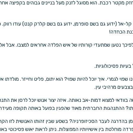
חזק מקטר רכבת. הוא מסוגל לזנק מעל בניינים גבוהים בקפיצה אחת.
 קל-אל (ידוע גם בשם סופרמן, ידוע גם בשם קלרק קנט) עודו רווק. כ
סכנת הכחדה!
. לפיכך נטען שמתעדי קורותיו של איש הפלדה אחראים למצבו. אבל א
בעיות פסיכולוגיות.
שפוי לגמרי. איך יוכל להיות שפוי? הוא יתום, פליט וחייזר. מולדתו א
צבעים מרהיבי עין.
ה בוודאי למצוא דמות-אב נאותה. איזה יצור אנוש יוכל לרסן את הת
אותו? ההתנהגות החברתית מאוד שהפגין בפועל באותה תקופה מעידה ע
ן בהדרגה לעבר הסכיזופרניה? בשסע שבין זהותו האנושית לזו הקרי
ה מוחלטת בין אישיויותיו המפוצלות. ניתן לראות יאוש פסיכוטי באופן