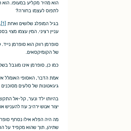
הוא מהיר מקליע במעופו. הוא 
לתפוס לעצמו בחורה?
בגיל המופלג שלושים ואחת
[1]
,
עניין רציני. המין עצמו מצוי ב
סופרמן רווק הוא סופרמן נייד
של הקומיקסאים.
כמו כן, סופרמן אינו מוגבל בשל 
אמת הדבר, האסופי האומלל אינו 
גיגאטונות של סלעים מסוכנים ב
בהיותו ילד ונער, קל-אל התקש
יצור אנוש ירהיב עוז להעניש 
מה היה הפלא אילו נסחף סופרמ
שתיהן, תוך שהוא מקפיד על הפרד