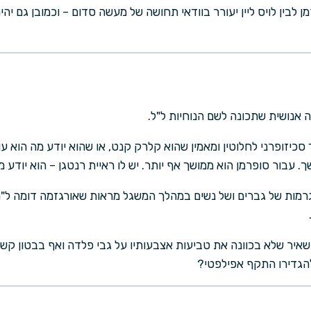
רמן לבין לויס ליין יעורר בוודאי תחושה של מעשה סדום – וכמובן גם 
ישה אנושית שתכונה לשם הנוחיות ל"ל.
כיזופרני לחלוטין ומאמין שהוא קלרק קנט, או שהוא יודע מה הוא ע
ך. עבור סופרמן הוא ממושך אף יותר. יש לו ראיית רנטגן – הוא יודע
רמות של גברים ושל נשים במהלך המשגל מראות שאורגזמה דומה ל"מ
איר שלא בכוונה את טביעות אצבעותיו על גבי פלדה ואף בבטון קשה
להגדירו התקף אפילפטי?