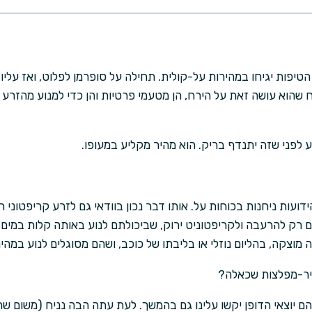
הטיפות יגיחו במהירות על-קולית. תחילה על סופרמן לפלוט, ואז על
יח שהוא עושה זאת על הירח, הן מטעמי פרטיות והן כדי למנוע מהזרע
רע לפני שזה יתנדף בריק. הוא מהיר מקליע במעופו.
דועות ניחנות בכוחות על. אותו דבר נכון בוודאי גם לזרע קריפטוני 
 רק להרעבה ולקריפטוניט ירוק, שביכולתם לנוע באותה קלות במים, ב
וצקה, בהליום נוזלי או בליבתו של כוכב, ושהם מסוגלים לנוע במהירו
עיר-מפלצות שכאלה?
יהם יוצאי הדופן יקשו עלינו גם בהמשך. לעת עתה הבה נניח (משום ש