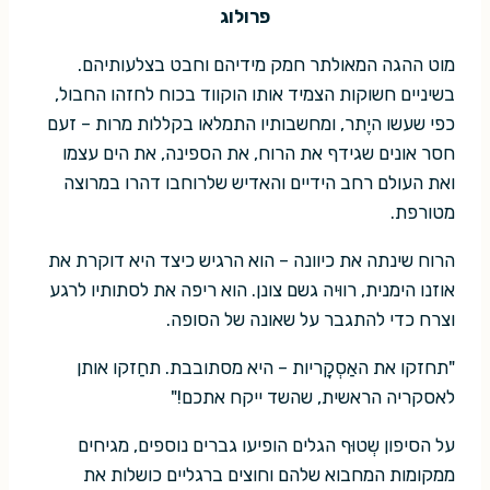
פרולוג
מוט ההגה המאולתר חמק מידיהם וחבט בצלעותיהם.
בשיניים חשוקות הצמיד אותו הוקווד בכוח לחזהו החבול,
כפי שעשו היֶתר, ומחשבותיו התמלאו בקללות מרות – זעם
חסר אונים שגידף את הרוח, את הספינה, את הים עצמו
ואת העולם רחב הידיים והאדיש שלרוחבו דהרו במרוצה
מטורפת.
הרוח שינתה את כיוונה – הוא הרגיש כיצד היא דוקרת את
אוזנו הימנית, רווּיה גשם צונן. הוא ריפה את לסתותיו לרגע
וצרח כדי להתגבר על שאונה של הסופה.
"תחזקו את האַסְקָריות – היא מסתובבת. תחַזקו אותן
לאסקריה הראשית, שהשד ייקח אתכם!"
על הסיפון שְטוּף הגלים הופיעו גברים נוספים, מגיחים
ממקומות המחבוא שלהם וחוצים ברגליים כושלות את