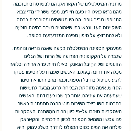
מותניה המיטלטלים של הקאראק. הם לבשו סחבות, וכמה
מהם נראו כאילו היו פעם חיילים, מפני ששרידי מדי צבא
התנופפו סביב גופם. הם היו מגושמים ומסורבלים ברסס
האוקיינוס העז, ונראו כמי שאמורים לשכב במיטת חולייָם
ולא להתרוצץ על סיפון ספינה המזדעזעת בסופה.
ממעמקי הספינה המיטלטלת בקעה שאגה נוראה ונוהמת,
שגברה על הקקופוניה הפרועה של הרוח ושל הגלים
הזועמים ושל החֵיבל הנאנק, כאילו חיית פרא אדירה וכלואה
מכַלה את זדונה בָּעולם. האנשים שעמדו על הסיפון פסקו
לרגע מטיפול בחיבל הספוּג, וכמה מהם התוו את סימן
הקדוש. אימה מזוקקת הבליחה לרגע מבעד לתשישות
שעמעמה את עיניהם. אחר כך שבו לעבודתם. האנשים
בחרטום חשו כיצד משיכות מוט ההגה מתמתנות כאשר
האסקריות סוּבבו על-פי כיוון הרוח המִשתנה. האסקריות
פנו עכשיו משמאל הספינה לכיוון הירכתיים, והקאראק
פילחה את המים כסוס המפלס לו דרך בשלג עמוק. היא