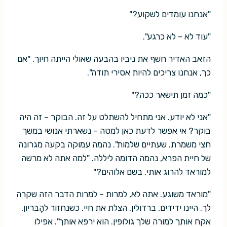
"אנחנו עומדים לשקוע?"
"עוד לא – לא כרגע".
הזאב האדיר חשף את ניביו בהבעה שאולי הייתה חיוך. "אם
כך, אנחנו צריכים להיות אסירי תודה".
"כמה זמן תישאר ככה?"
"אני לא יודע. אני מתחיל להשתלט על זה. הבוקר – זה היה
בוקר? אי אפשר לדעת כאן למטה – נשארתי אנושי במשך
חצי משמרת. שעתיים שלמות". נהמה עמוקה בקעה מגרונה
של חיית הפרא, נהמה הדומה ליללה. "למה אתה לא מרשה
למוראד להרוג אותי, בשם אלוהים?"
"מוראד משוגע. אתה לא, למרות – למרות הדבר הזה שקרה
לך. היינו ידידים, ברדולין. הצלת את חיי. כשנחזור להֶבּריון,
אקח אותך למורה שלך גולופין. הוא ירפא אותך". אפילו