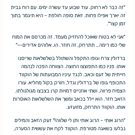
"זה כבר לא רחוק. עוד שבוע עד עשרה ימים. עם רוח גבית
זה יארך אפילו פחות. זאת סופה חולפת – היא תיגמר בתוך
זמן קצר".
"אני לא בטוח שאוכל להחזיק מעמד. זה מכרסם את המוח
שלי כמו רימה… תתרחק, זה חוזר. הו, אלוהים אדירים-–"
ברדולין צרח וגופו התקפל והשתולל בשלשלאות שריסנו
אותו. פניו כמו התפוצצו החוצה. הצווחה הפכה לנהמה
חייתית של זעם וכאב. לנגד עיניו המבועתות של הוקווד
התכופף גופו של ברדולין וגדל, חורק בקול מחליא. עורו
הצמיח פרווה, ושתי אוזניים דמויות קרן בצבצו מגולגולתו.
הזאב חזר. הוא יילל בכאב ומשך את השלשלאות האוסרות
אותו. הוקווד התרחק, מזועזע.
"הרוג אותי – הרוג אותי ותן לי שלווה!" זעק הזאב והמילים
נבלעו בשאגה מטורפת. הוקווד לקח את עששית הסערה,