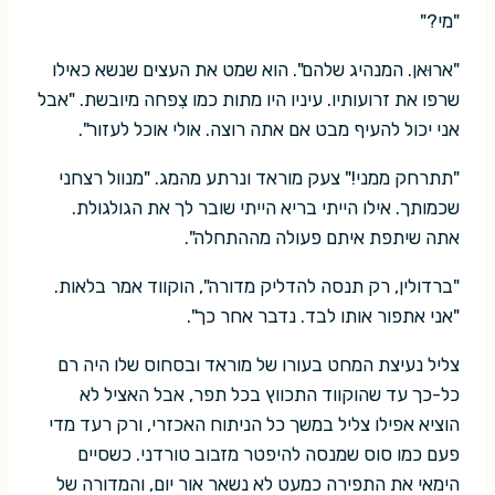
"מי?"
"ארוּאן. המנהיג שלהם". הוא שמט את העצים שנשא כאילו
שרפו את זרועותיו. עיניו היו מתות כמו צִפחה מיובשת. "אבל
אני יכול להעיף מבט אם אתה רוצה. אולי אוכל לעזור".
"תתרחק ממני!" צעק מוראד ונרתע מהמג. "מנוול רצחני
שכמותך. אילו הייתי בריא הייתי שובר לך את הגולגולת.
אתה שיתפת איתם פעולה מההתחלה".
"ברדולין, רק תנסה להדליק מדורה", הוקווד אמר בלאות.
"אני אתפור אותו לבד. נדבר אחר כך".
צליל נעיצת המחט בעורו של מוראד ובסחוס שלו היה רם
כל-כך עד שהוקווד התכווץ בכל תפר, אבל האציל לא
הוציא אפילו צליל במשך כל הניתוח האכזרי, ורק רעד מדי
פעם כמו סוס שמנסה להיפטר מזבוב טורדני. כשסיים
הימאי את התפירה כמעט לא נשאר אור יום, והמדורה של