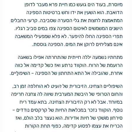
מיוסרת, בעוד הים גועש כמו חיית פרא מעבר לדופן
הדואבת. הוא השעין את ידו וחש ברטיטות הספינה
המתאמצת לחצות את גלי הסערה שסביבה. קרעי החבלים
הישנים המשמשים לאיטום הספינה צפו במים סביב רגליו.
תפרי הספינה החלו להיפער. לא פלא שמפעילי המשאבה
אינם מצליחים לרוקן את המים. הספינה גוססת.
מתחתיו נשמעה יללה חייתית שהתחרתה אפילו בשאגה
הרועמת של הרוח. הוקווד נרתע ואז כשל קדימה אל כווה
אחרת, שהובילה אל התא התחתון של הספינה – השיפולַיים.
השיפוליים הצחינו. הזיבורית של
העיט
לא הוחלפה זמן רב,
והחום הטרופי של היבשת המערבית שיווה לה צחנה חריפה
במיוחד. אבל לא רק הזיבורית הצחינה. בתא עמד ריח
נוסף. הוקווד נזכר במכלאות החיות של קרקסים נודדים –
סירחון מוּשׁקי של חיות אדירות. הוא נעצר בלב הולם, ואז
הכריח את עצמו לפסוע קדימה, כפוף תחת הקורות