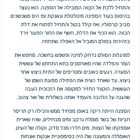
והתחיל ללכת אל הכַּווה המובילה אל הספנה. הוא נעצר
בהיסוס בעוד הספינה מיטלטלת ונאנקת ומי הים משכשכים
סביב קרסוליו, ואז קילל בקול והתחיל לפתוח את דלת
הכווה. הוא הניף את הדלת, חשף את החור הפעור וירד
בזהירות בסולם המוביל אל האפלה שתחתיו.
למרגלות הסולם נדחק לפינה ופשפש בחשכה, מחפש את
הצוֹר והפלדה שהיו מאוחסנים בתא התחתון של עששית
הסערה. רגעים כאובים ומטריפים של התזת ניצוץ אחר
ניצוץ, עד שאחד הצית את הפתילה ספוגת השמן של
העששית. הוקווד החזיר למקומה את הזכוכית העבה
שהגנה על הלהבה והעמיד אותה בשלולית של אור צהוב.
הספנה הייתה ריקה באופן מפחיד ממש והכילה רק תריסר
חביות של בשר מומלח נרקב ומים מבחילים, שהיו שארית
אספקתו של הצוות. מים חדרו מכל סדק, וקולה של
העיט
האומללה והמעונה שלו היה כסימפוניית אנקות ואנחות