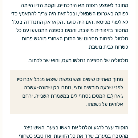
מחובר לאמצע רצפת תא הירכתיים, וקסת הדיו הייתה
לפותה באגרופו השמאלי, ובכל זאת היה צריך להתאמץ כדי
לא לעוף מכיסאו. הים היה סוער, הקאראק התנודדה בגלל
מחסור בזיבּורית מייצבת, והמים בספנה התנועעו עם כל
טלטול. לפחות חסרונו של התורן האחורי מורגש פחות
כשרוח גבית נושבת.
טלטוליה של הספינה נחלשו מעט, והוא שב לכתוב.
מתוך מאתיים שישים ושש נפשות שיצאו מנמל אברוסיו
לפני שבעה חודשים וחצי, נותרו רק שמונה-עשרה.
גארוֹלְבוֹ המסכן נסחף לים במשמרת השנייה, ירחם
אלוהים על נשמתו.
הוקווד עצר לרגע וטלטל את ראשו בצער. האיש ניצל
מהטֶבח במערב, שרד את כל הזוועות, ואז טבע כשחוף