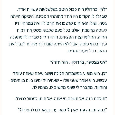
"לא". ברדולין היה כבול היטב בשלשלאות עשויות ארד,
שבגלגולן הקודם היו אחד מתותחי הספינה. היציקה הייתה
גסה, ושולי האזיקים קרצפו את קרסוליו ואת מפרקי ידיו
לעיסה מדממת, אולם בכל פעם שלבש ופשט את דמות
החיה, החלימו קצת הפצעים. הוקווד ידע שברדולין מתענה
עינוי בלתי פוסק, אבל לא הייתה שום דרך אחרת לכבול את
הזאב בכל פעם שהגיח.
"אני מצטער, ברדולין… הוא חזר?"
"כן. הוא מופיע במשמרות הלילה ויושב איפה שאתה עומד
עכשיו. הוא אומר שאני שלו – שאהיה יד ימינו ביום מן הימים.
והוקווד, מתברר לי שאני מקשיב לו, מאמין לו".
"תילחם בזה. אל תשכח מי אתה. אל תיתן למנוול לנצח".
"כמה זמן זה עוד יארך? כמה עוד נשאר לנו להפליג?"