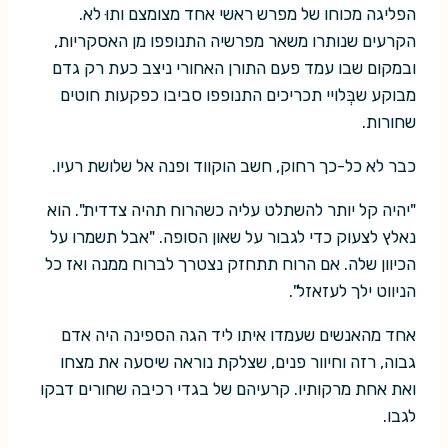
הפליגה מכוחו של מפרש ראשי אחד מצומצם ותוּ לא.
הקרעים שנותרו משאר מפרשיה התנופפו מן האסקריות,
ובמקום שבו עמד פעם התורן האחורי ניצב כעת רק גדם
מבוקע שבְּלויי תכריכים התנופפו סביבו כפקעות חוטים
שחורות.
כבר לא כל-כך רחוק, חשב הוקווד ופנה אל שלושת רעיו.
"יהיה קל יותר להשתלט עליה כשהרוח תהיה צדדית". הוא
נאלץ לצעוק כדי לגבור על שאון הסופה. "אבל תשמרו על
הכיוון שלה. אם הרוח תתחזק נצטרך לברוח ממנה ואז כל
הניווט ילך לעזאזל".
אחד מהאנשים שעמדו איתו ליד הגה הספינה היה אדם
גבוה, רזה וחיוור פנים, שצלקת נוראה שיסעה את מצחו
ואת אחת מרקותיו. קרעיהם של בגדי רכיבה שחורים דבקו
לגבו.