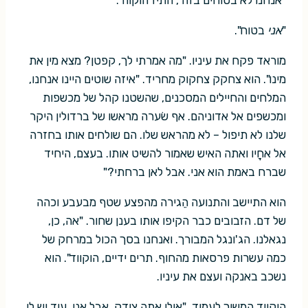
"
אני
בטוח".
מוראד פקח את עיניו. "מה אמרתי לך, קפטן? מצא מין את
מינו". הוא צחקק צחקוק מחריד. "איזה שוטים היינו אנחנו,
המלחים והחיילים המסכנים, שהשטנו קהל של מכשפות
ומכשפים אל אדוניהם. אף שׂערה מראשו של ברדולין היקר
שלנו לא תיפול – לא מהראש שלו. הם שולחים אותו בחזרה
אל אחָיו ואתה האיש שאמור להשיט אותו. בעצם, היחיד
שברח באמת הוא אני. אבל לאן ברחתי?"
הוא התיישב והתנועה הֵגירה מהפצע שטף מבעבע וכהה
של דם. הזבובים כבר הקיפו אותו בענן שחור. "אה, כן,
נגאלנו. הג'ונגל המבורך. ואנחנו בסך הכול במרחק של
כמה עשרות פרסאות מהחוף. תרים ידיים, הוקווד". הוא
נשכב באנקה ועצם את עיניו.
הוקווד המשיך לעמוד. "אולי אתה צודק. אבל אני, עוד יש לי