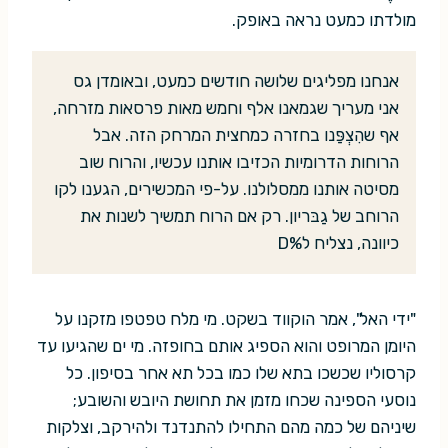
מולדתו כמעט נראה באופק.
אנחנו מפליגים שלושה חודשים כמעט, ובאומדן גס
אני מעריך שגמאנו אלף וחמש מאות פרסאות מזרחה,
אף שהִצְפַּנו בחזרה כמחצית המרחק הזה. אבל
הרוחות הדרומיות הכזיבו אותנו עכשיו, והרוח שוב
מסיטה אותנו ממסלולנו. על-פי המכשירים, הגענו לקו
הרוחב של גַבּריון. רק אם הרוח תמשיך לשנות את
כיוונה, נצליח ל%D
"ידי האל", אמר הוקווד בשקט. מי מלח טפטפו מזקנו על
היומן המרופט והוא הספיג אותם בחופזה. מי ים שהגיעו עד
קרסוליו שכשכו בתא שלו כמו בכל תא אחר בסיפון. כל
נוסעי הספינה שכחו מזמן את תחושת היובש והשובע;
שיניהם של כמה מהם התחילו להתנדנד ולהירקב, וצלקות