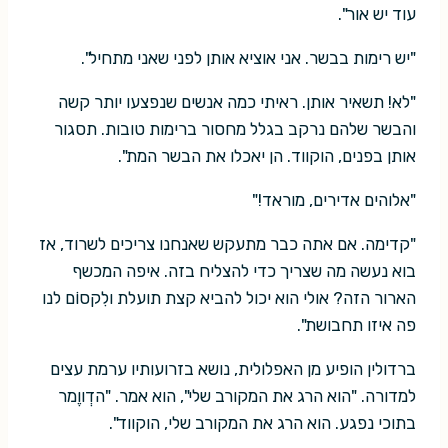
עוד יש אור".
"יש רימות בבשר. אני אוציא אותן לפני שאני מתחיל".
"לא! תשאיר אותן. ראיתי כמה אנשים שנפצעו יותר קשה
והבשר שלהם נרקב בגלל מחסור ברימות טובות. תסגור
אותן בפנים, הוקווד. הן יאכלו את הבשר המת".
"אלוהים אדירים, מוראד!"
"קדימה. אם אתה כבר מתעקש שאנחנו צריכים לשרוד, אז
בוא נעשה מה שצריך כדי להצליח בזה. איפה המכשף
הארור הזה? אולי הוא יכול להביא קצת תועלת ולִקסוֹם לנו
פה איזו תחבושת".
ברדולין הופיע מן האפלולית, נושא בזרועותיו ערמת עצים
למדורה. "הוא הרג את המקורב שלי", הוא אמר. "הדְווֶמר
בתוכי נפגע. הוא הרג את המקורב שלי, הוקווד".