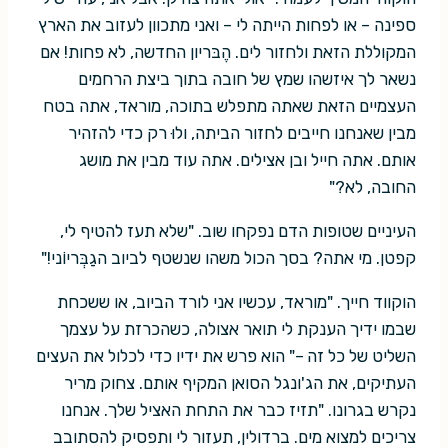
ספינה – או לפחות הייתה לי – ואני מתכוון לעזוב את הארץ
המקוללת הזאת ולחזור לים. הֶבּריון החדשה, לא פחות! אם
נשאר לך איזשהו שמץ של חובה בתוך ביצת הרחמים
העצמיים הזאת שאתה מתפלש בתוכה, מוראד, אתה בטח
מבין שאנחנו חייבים לחזור הביתה, ולוּ רק כדי להזהיר
אותם. אתה חייל ובן אצילים. אתה עוד מבין את מושג
החובה, לא?"
העיניים שטופות הדם נפקחו שוב. "שלא תעז להטיף לי,
קפטן. מי אתה? בסך הכול משהו שנשטף לביוב הגַבְּריוֹני!"
הוקווד חייך. "מוראד, עכשיו אני לורד הביוב, או ששכחת
שבמו ידיך הענקת לי תואר אצולה, כשהכרזת על עצמך
השליט של כל זה –" הוא פרש את ידיו כדי לכלול את העצים
העתיקים, את הג'ונגל הסואן המקיף אותם. צחוק מריר
נקרש בגרונו. "תזיז כבר את התחת האציל שלך. אנחנו
צריכים למצוא מים. ברדולין, תעזור לי ותפסיק להסתובב