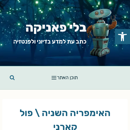
Ski
t
conten
בלי פאניקה
פתח סרגל נגישות
כתב עת למדע בדיוני ולפנטזיה
תוכן האתר
האימפריה השניה \ פול
קארני