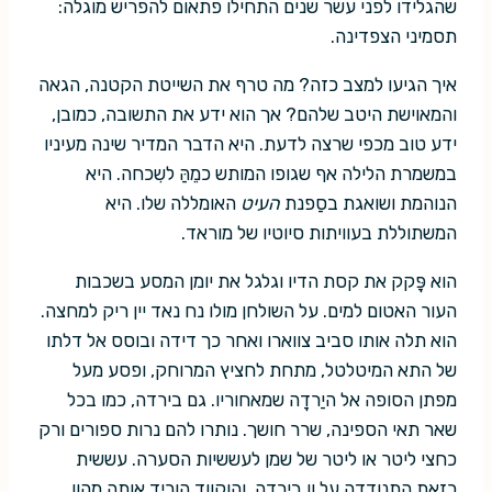
שהגלידו לפני עשר שנים התחילו פתאום להפריש מוגלה:
תסמיני הצפדינה.
איך הגיעו למצב כזה? מה טרף את השייטת הקטנה, הגאה
והמאוישת היטב שלהם? אך הוא ידע את התשובה, כמובן,
ידע טוב מכפי שרצה לדעת. היא הדבר המדיר שינה מעיניו
במשמרת הלילה אף שגופו המותש כמֵהַּ לשִכחה. היא
הנוהמת ושואגת בסַפנת
העיט
האומללה שלו. היא
המשתוללת בעוויתות סיוטיו של מוראד.
הוא פָּקק את קסת הדיו וגלגל את יומן המסע בשכבות
העור האטום למים. על השולחן מולו נח נאד יין ריק למחצה.
הוא תלה אותו סביב צווארו ואחר כך דידה ובוסס אל דלתו
של התא המיטלטל, מתחת לחציץ המרוחק, ופסע מעל
מפתן הסופה אל היַרדָה שמאחוריו. גם בירדה, כמו בכל
שאר תאי הספינה, שרר חושך. נותרו להם נרות ספורים ורק
כחצי ליטר או ליטר של שמן לעששיות הסערה. עששית
כזאת התנודדה על וו בירדה, והוקווד הוריד אותה מהוו