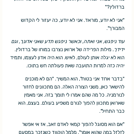
ברדולין?"
"אני לא יודע, מוראד. אני לא יודע, כה יעזור לי הקדוש
המבורך".
עוד ניפגש, אני ואתה, וכאשר ניפגש תדע שאני אדונך, וגם
ידידך.
מילות הפרידה של ארואן נצרבו במוחו של ברדולין.
הוא לא יגלה אותן לעולם, לאיש. הוא היה אדון לעצמו, ותמיד
יהיה כזה למרות התועבה שאת פעולתה חש בתוכו.
"בדבר אחד אני בטוח", הוא המשיך. "הם לא מוכנים
להישאר כאן, משני הצורה האלה. הם מתכוונים לחזור
לנורמניה. כל מה שהם אמרו לי תומך בזה. אני מאמין
שארואן מתכוון להפוך לגורם משפיע בעולם. בעצם, הוא
כבר התחיל".
"אם הוא מסוגל להפוך קמאי לאדם זאב, אז אי אפשר
לזלזל במה שהוא אומר", מלמל הוקווד כשנזכר במסעם