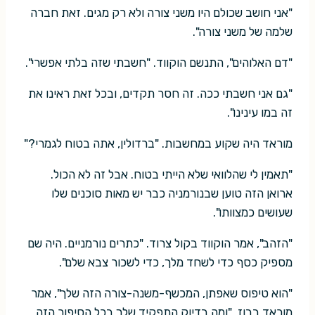
"אני חושב שכולם היו משני צורה ולא רק מגים. זאת חברה
שלמה של משני צורה".
"דם האלוהים", התנשם הוקווד. "חשבתי שזה בלתי אפשרי".
"גם אני חשבתי ככה. זה חסר תקדים, ובכל זאת ראינו את
זה במו עינינו".
מוראד היה שקוע במחשבות. "ברדולין, אתה בטוח לגמרי?"
"תאמין לי שהלוואי שלא הייתי בטוח. אבל זה לא הכול.
ארואן הזה טוען שבנורמניה כבר יש מאות סוכנים שלו
שעושים כמצוותו".
"הזהב", אמר הוקווד בקול צרוד. "כתרים נורמניים. היה שם
מספיק כסף כדי לשחד מלך, כדי לשכור צבא שלם".
"הוא טיפוס שאפתן, המכשף-משנה-צורה הזה שלך", אמר
מוראד בבוז. "ומה בדיוק התפקיד שלך בכל הסיפור הזה,