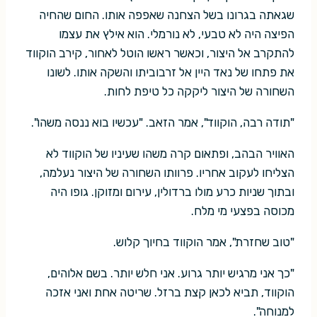
שגאתה בגרונו בשל הצחנה שאפפה אותו. החום שהחיה
הפיצה היה לא טבעי, לא נורמלי. הוא אילץ את עצמו
להתקרב אל היצור, וכאשר ראשו הוטל לאחור, קירב הוקווד
את פתחו של נאד היין אל זרבוביתו והשקה אותו. לשונו
השחורה של היצור ליקקה כל טיפת לחות.
"תודה רבה, הוקווד", אמר הזאב. "עכשיו בוא ננסה משהו".
האוויר הבהב, ופתאום קרה משהו שעיניו של הוקווד לא
הצליחו לעקוב אחריו. פרוותו השחורה של היצור נעלמה,
ובתוך שניות כרע מולו ברדולין, עירום ומזוקן. גופו היה
מכוסה בפצעי מי מלח.
"טוב שחזרת", אמר הוקווד בחיוך קלוש.
"כך אני מרגיש יותר גרוע. אני חלש יותר. בשם אלוהים,
הוקווד, תביא לכאן קצת ברזל. שריטה אחת ואני אזכה
למנוחה".