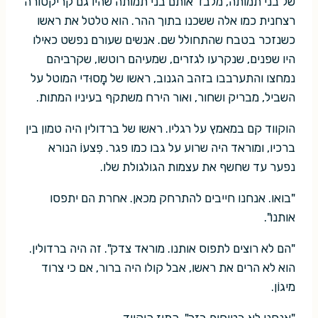
של בני תמותה, מלבד אותם בני תמותה שהיו גם קריקטורה
רצחנית כמו אלה ששכנו בתוך ההר. הוא טלטל את ראשו
כשנזכר בטבח שהתחולל שם. אנשים שעורם נפשט כאילו
היו שפנים, שנקרעו לגזרים, שמעיהם רוטשו, שקרביהם
נמחצו והתערבבו בזהב הגנוב, ראשו של מָסוּדי המוטל על
השביל, מבריק ושחור, ואור הירח משתקף בעיניו המתות.
הוקווד קם במאמץ על רגליו. ראשו של ברדולין היה טמון בין
ברכיו, ומוראד היה שרוע על גבו כמו פגר. פִצעוֹ הנורא
נפער עד שחשף את עצמות הגולגולת שלו.
"בואו. אנחנו חייבים להתרחק מכאן. אחרת הם יתפסו
אותנו".
"הם לא רוצים לתפוס אותנו. מוראד צדק". זה היה ברדולין.
הוא לא הרים את ראשו, אבל קולו היה ברור, אם כי צרוד
מיגוֹן.
"אנחנו לא בטוחים בזה", התיז הוקווד.