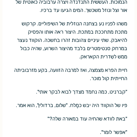
הנמוכות. העששית התנדנדה ויצרה ערבוביה כאוטית של
אור וצל ונוזל משכשך. המים הגיעו עד ברכיו.
משהו לפניו נע בצחנה הנוזלית של השיפוליים. קרקוש
מתכת מתחככת במתכת. היצור ראה אותו והפסיק
להיאבק. שתי עיניים צהובות זהרו בחשכה. הוקווד נעצר
במרחק סנטימטרים בלבד מהיצור השרוע, שהיה כבול
ממש לשִדרית הקאראק.
חיית הפרא מצמצה, ואז למרבה הזוועה, בקע מזרבוביתה
החייתית קול מוכר.
"קברניט, כמה נחמד מצדך לבוא לבקר אותי".
פיו של הוקווד היה יבש כמֶלח. "שלום, ברדולין", הוא אמר.
"באת לוודא שהחיה עוד במאורה שלה?"
"אפשר לומר".