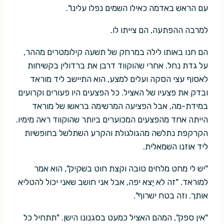
עם הראש באדמה כאילו השמים נפלו עלינו".
למרבה ההפתעה, הם צייתו לו.
הם חנו באותו לילה במרחק של תשעה קילומטרים מההר,
על גדת נחל. אחרי שהוקווד דרבן את ברדולין בקשיחות
לאסוף עצי הסקה ועלים למצע, הוא התיישב ליד מוראד
ובדק את פצעיו של האציל. כל הפצעים היו פעורים וקרועים
במידת-מה, אבל הפציעה המרשימה בראשו של מוראד
הייתה אחד מהפצעים המכוערים ביותר שהוקווד ראה מימיו.
הקרקפת נתלשה מהגולגולת והקרע השתלשל בחופשיות
ליד אוזנו השמאלית.
"יש לי מחט מלחים טובה וקצת חוט בשקיק", הוא אמר
למוראד. "זה לא יֵצא יפה, אבל אני חושב שאני יכול להטליא
אותך. וזה בטח ישרוף".
"אין ספק", המהם האציל כמעט בסגנונו הישן. "תתחיל כל