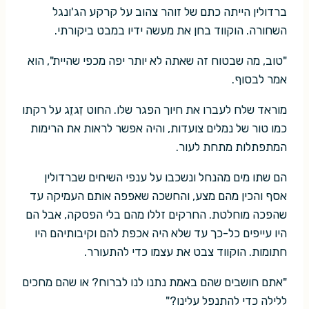
ברדולין הייתה כתם של זוהר צהוב על קרקע הג'ונגל
השחורה. הוקווד בחן את מעשה ידיו במבט ביקורתי.
"טוב, מה שבטוח זה שאתה לא יותר יפה מכפי שהיית", הוא
אמר לבסוף.
מוראד שלח לעברו את חיוך הפגר שלו. החוט זִגזֵג על רקתו
כמו טור של נמלים צועדות, והיה אפשר לראות את הרימות
המתפתלות מתחת לעור.
הם שתו מים מהנחל ונשכבו על ענפי השיחים שברדולין
אסף והכין מהם מצע, והחשכה שאפפה אותם העמיקה עד
שהפכה מוחלטת. החרקים זללו מהם בלי הפסקה, אבל הם
היו עייפים כל-כך עד שלא היה אכפת להם וקיבותיהם היו
חתומות. הוקווד צבט את עצמו כדי להתעורר.
"אתם חושבים שהם באמת נתנו לנו לברוח? או שהם מחכים
ללילה כדי להתנפל עלינו?"