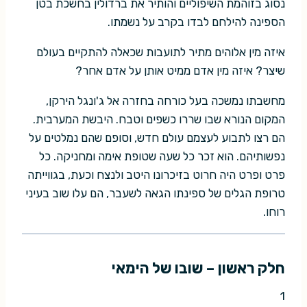
נסוג בזוהמת השיפוליים והותיר את ברדולין בחשכת בטן
הספינה להילחם לבדו בקרב על נשמתו.
איזה מין אלוהים מתיר לתועבות שכאלה להתקיים בעולם
שיצר? איזה מין אדם ממיט אותן על אדם אחר?
מחשבתו נמשכה בעל כורחה בחזרה אל ג'ונגל הירקן,
המקום הנורא שבו שררו כשפים וטבח. היבשת המערבית.
הם רצו לתבוע לעצמם עולם חדש, וסופם שהם נמלטים על
נפשותיהם. הוא זכר כל שעה שטופת אימה ומחניקה. כל
פרט ופרט היה חרוט בזיכרונו היטב ולנצח וכעת, בגווייתה
טרופת הגלים של ספינתו הגאה לשעבר, הם עלו שוב בעיני
רוחו.
חלק ראשון – שובו של הימאי
1