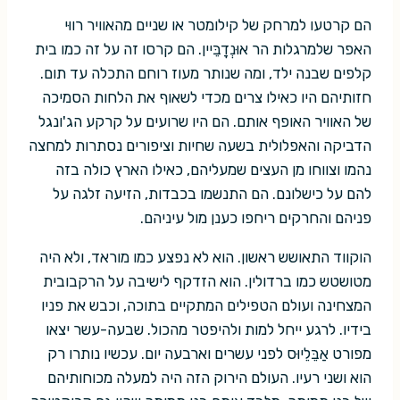
הם קרטעו למרחק של קילומטר או שניים מהאוויר רווּי
האפר שלמרגלות הר אוּנְדָבֵּיין. הם קרסו זה על זה כמו בית
קלפים שבנה ילד, ומה שנותר מעוז רוחם התכלה עד תום.
חזותיהם היו כאילו צרים מכדי לשאוף את הלחות הסמיכה
של האוויר האופף אותם. הם היו שרועים על קרקע הג'ונגל
הדביקה והאפלולית בשעה שחיות וציפורים נסתרות למחצה
נהמו וצווחו מן העצים שמעליהם, כאילו הארץ כולה בזה
להם על כישלונם. הם התנשמו בכבדות, הזיעה זלגה על
פניהם והחרקים ריחפו כענן מול עיניהם.
הוקווד התאושש ראשון. הוא לא נפצע כמו מוראד, ולא היה
מטושטש כמו ברדולין. הוא הזדקף לישיבה על הרקבובית
המצחינה ועולם הטפילים המתקיים בתוכה, וכבש את פניו
בידיו. לרגע ייחל למות ולהיפטר מהכול. שבעה-עשר יצאו
מפורט אַבֵּלֵיוּס לפני עשרים וארבעה יום. עכשיו נותרו רק
הוא ושני רעיו. העולם הירוק הזה היה למעלה מכוחותיהם