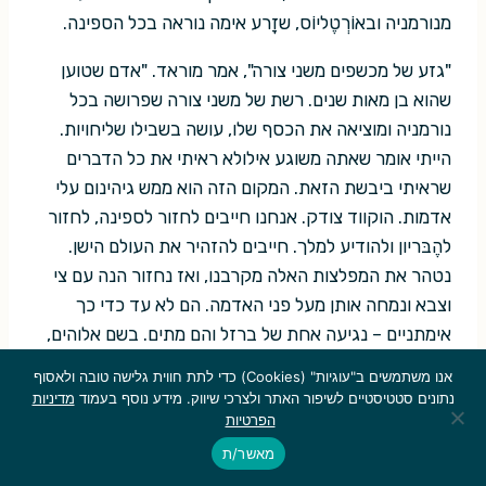
מנורמניה ובאוֹרְטֶליוֹס, שזָרע אימה נוראה בכל הספינה.
"גזע של מכשפים משני צורה", אמר מוראד. "אדם שטוען
שהוא בן מאות שנים. רשת של משני צורה שפרושה בכל
נורמניה ומוציאה את הכסף שלו, עושה בשבילו שליחויות.
הייתי אומר שאתה משוגע אילולא ראיתי את כל הדברים
שראיתי ביבשת הזאת. המקום הזה הוא ממש גיהינום עלי
אדמות. הוקווד צודק. אנחנו חייבים לחזור לספינה, לחזור
להֶבּריון ולהודיע למלך. חייבים להזהיר את העולם הישן.
נטהר את המפלצות האלה מקרבנו, ואז נחזור הנה עם צי
וצבא ונמחה אותן מעל פני האדמה. הם לא עד כדי כך
אימתניים – נגיעה אחת של ברזל והם מתים. בשם אלוהים,
אנחנו עוד נראה מה יכולים לעשות פה חמשת אלפים
אנו משתמשים ב"עוגיות" (Cookies) כדי לתת חווית גלישה טובה ולאסוף
ארקבוזאים הבריוניים".
נתונים סטטיסטיים לשיפור האתר ולצרכי שיווק. מידע נוסף בעמוד
מדיניות
הפרטיות
להוקווד התברר שלשם שינוי הוא מסכים לגמרי עם האציל
מאשר/ת
הכחוש. אבל ברדולין נראה מוטרד.