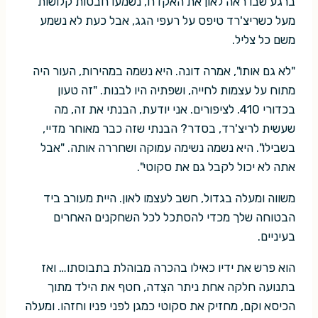
ברגע שבו ראה לאון את האקדח, נשמעו חבטות קלושות
מעל כשריצ'רד טיפס על רעפי הגג, אבל כעת לא נשמע
משם כל צליל.
"לא גם אותו", אמרה דונה. היא נשמה במהירות, העור היה
מתוח על עצמות לחייה, ושפתיה היו לבנות. "זה טעון
בכדורי 410. לציפורים. אני יודעת, הבנתי את זה, מה
שעשית לריצ'רד, בסדר? הבנתי שזה כבר מאוחר מדיי,
בשבילו". היא נשמה נשימה עמוקה ושחררה אותה. "אבל
אתה לא יכול לקבל גם את סקוטי".
משווה ומעלה בגדול, חשב לעצמו לאון. היית מעורב ביד
הבטוחה שלך מכדי להסתכל לכל השחקנים האחרים
בעיניים.
הוא פרש את ידיו כאילו בהכרה מבוהלת בתבוסתו… ואז
בתנועה חלקה אחת ניתר הצִדה, חטף את הילד מתוך
הכיסא וקם, מחזיק את סקוטי כמגן לפני פניו וחזהו. ומעלה