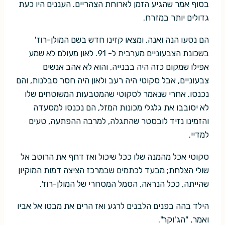
בסוף אמר שהגיע הזמן לארוחת הצהריים. העננים היו כעת
גדולים יותר במזרח.
הם נסעו הנה ואנה, ומצאו קזינו חדש בשם המולן-רוז'
בשכונת הצבעוניים מערבית ל- 91. לאון מעולם לא שמע
אפילו שמקום כזה היה בבנייה, והוא לא אהב אנשים
צבעוניים, אבל סקוטי היה רעב ולאון היה חסר סבלנות, והם
נכנסו. אחרי שנאמר לסקוטי שהמטבעות המשוטחים שלו
לא יסובבו את גלגלי מכונות המזל, הם נכנסו למסעדה
והזמינו נזיד לובסטר שהתגלה, למרבה ההפתעה, טעים
למדיי.
סקוטי אכל מהמנה שלו ככל שיכול ואז דחף את הרוטב אל
שולי הצלחת; מבעד לכתמים שבמרכז הציצה דמות המוקיון
שהייתה, ככל הנראה, הסמל המסחרי של המולן-רוז'.
הילד בהה בפנים הלבנים לרגע ואז הרים את מבטו אל אביו
ואמר, "הג'וקר".