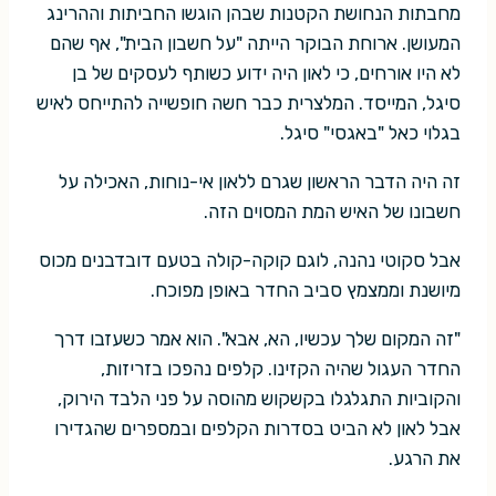
מחבתות הנחושת הקטנות שבהן הוגשו החביתות וההרינג
המעושן. ארוחת הבוקר הייתה "על חשבון הבית", אף שהם
לא היו אורחים, כי לאון היה ידוע כשותף לעסקים של בן
סיגל, המייסד. המלצרית כבר חשה חופשייה להתייחס לאיש
בגלוי כאל "באגסי" סיגל.
זה היה הדבר הראשון שגרם ללאון אי-נוחות, האכילה על
חשבונו של האיש המת המסוים הזה.
אבל סקוטי נהנה, לוגם קוקה-קולה בטעם דובדבנים מכוס
מיושנת וממצמץ סביב החדר באופן מפוכח.
"זה המקום שלך עכשיו, הא, אבא". הוא אמר כשעזבו דרך
החדר העגול שהיה הקזינו. קלפים נהפכו בזריזות,
והקוביות התגלגלו בקשקוש מהוסה על פני הלבד הירוק,
אבל לאון לא הביט בסדרות הקלפים ובמספרים שהגדירו
את הרגע.