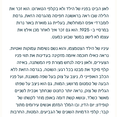
לאון הביט בפניו של הילד ולא בקלפי הטארוט. הוא זכר את
הלילה שבו ראה בראשונה חפיסה מהגרסה הזאת, גרסת
לומברדי אפס המוחלשת, בעליית גג מוארת באור נרות
במרסיי ב- 1925. הוא גם זכר איך לאחר מכן אילץ את
עצמו לא לישון במשך שבוע כמעט.
עיניו של הילד הצטמצמו, והוא נשם נשימות עמוקות ואטיות.
נראה כאילו חוכמה איומה מזקינה בעדינות את תווי פניו
הצעירים, ולאון ניסה לנחש מצורת פיו המשתנה, באיזה
קלף מיקד את מבטו בכל רגע; השוטה, בגרסה הזאת ללא
הכלב האופייני לו, ניצב על צוק בעל שפה משוננת, ועל פניו
הבעה של טמטום מרושע; המוות, גם הוא ניצב על שפתו
הגלית של צוק, נראה יותר כחנוט שנחתך אנכית לשניים
מאשר כשלד, ונושא קשת דומה באופן מוזר לקשתו של
קופידון; יום הדין, ובו המלך המזמן אנשים עירומים מתוך
קבר; קלפי הדמויות השונים של הגביעים, המטות, החרבות