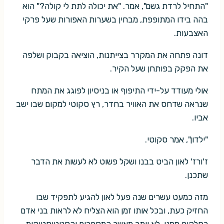
"התחיל לרדת גשם", אמר. "את יכולה לתת לי קולה?" הוא
בהה בידו המתופפת, מבחין בשערות האפורות שעל פרקי
האצבעות.
דונה פתחה את המקרר בצייתנות, הוציאה בקבוק ושלפה
את הפקק בפותחן שעל הקיר.
אולי מעודד על-ידי התיפוף או בניסיון לפוגג את המתח
שנראה שדחס את האוויר בחדר, רץ סקוטי למקום שבו ישב
אביו.
"ילדון", אמר סקוטי.
ז'ורז' לאון הביט בבנו ושקל פשוט לא לעשות את הדבר
שתכנן.
מזה כמעט עשרים שנה פעל לאון להגיע לתפקיד שבו
החזיק כעת, ובכל אותו זמן הוא הצליח לא לראות בני אדם
כחלקים ממנו, לא יותר מאשר המספרים והסטטיסטיקות