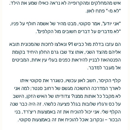
איש מהמחלקים ומהקרופייה לא נראה כאילו שמע את הילד.
"לא מ-" פתח לאון.
"אני יודע", אמר סקוטי, מבט מהיר של אשמה חולף על פניו,
"לא מדברים על דברים חשובים מול הקלפים".
הם עזבו בדלת מול כביש 91 ונאלצו לחכות שהמכונית תובא
אליהם מהצד השני, אותו צד שבו גרם החלון היחיד בקומת
הפנטהאוז לבניין להיראות כפנים בעלי עין אחת, המביטים
אל מעבר למדבר.
קלף הקיסר, חשב לאון עכשיו, כשגרר את סקוטי איתו
לאורך המדרכה החשוכה מגשם של רחוב סנטר; למה אני
לא מקבל כל אותות ממנו? צדודיתו של האיש הזקן, היושב
על כס ורגליו שלובות בגלל פציעה כלשהי. זה היה כבר שנה
הקלף שלי. אני יכול להוכיח את זה באמצעות ריצ'רד, בני
הבכור – ובקרוב אוכל להוכיח את זה באמצעות סקוטי.