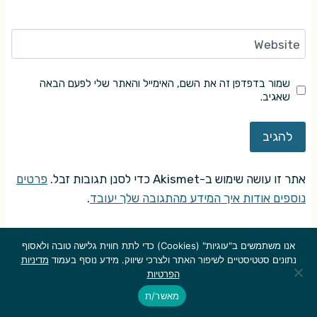
Website
שמור בדפדפן זה את השם, האימייל והאתר שלי לפעם הבאה
שאגיב.
אתר זו עושה שימוש ב-Akismet כדי לסנן תגובות זבל.
פרטים
נוספים אודות איך המידע מהתגובה שלך יעובד
.
אנו משתמשים ב"עוגיות" (Cookies) כדי לתת חווית גלישה טובה ולאסוף
נתונים סטטיסטיים לשיפור האתר ולצרכי שיווק. מידע נוסף בעמוד
מדיניות
הפרטיות
© אם לא צוין אחרת, זכויות היוצרים על כל התכנים הערוכים המתפרסמים
באתר שייכות ל"בלי פאניקה" ולכותבים. אין להעתיק, לשכפל, להקליט,
מאשר/ת
לאחסן במאגר מידע או לעשות כל שימוש אחר שמפר את זכויות היוצרים על