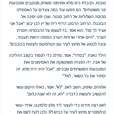
טובות, וקיבלת כיס מלא אסימוני משחק מנוקבים ומטבעות
פני משוטחים". הם פסעו עוד כמה צעדים על האספלט
מכוסה השלוליות אל רחוב סנטר, שבו יפנו ימינה אל
הבונגלו. הרחוב הרטוב הדיף ריח של יין לבן יבש. "אבל אני
אגיד לך מה", הוא אמר, בז לעצמו על ההבטחה חסרת
הערך, "היום אחרי ארוחת הערב הסופה הזאת תעבור,
ונוכל לנסוע אל מחוץ לעיר עם הטלסקופ ולצפות בכוכבים".
הילד נאנח. "בסדר", אמר, מדלג כדי לעמוד בקצב ההליכה
של אביו, ידו הפנויה משקשקת את האסימונים ואת
המטבעות המושחתים שבכיסו. "אבל יהיה ירח מלא. זה
יסתיר את כל השאר, לא?"
אלוהים, שתוק, חשב לאון. "לא", אמר, כאילו היקום עשוי
להקשיב ולעשות כדבריו. "לא, זה לא ישנה
כלום
".
לאון רצה תירוץ כדי לעצור ליד מלון פלמינגו, אחד-עשר
קילומטרים מחוץ לעיר על כביש 91, ולכן לקח לשם את