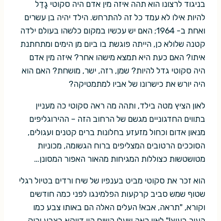
בניגוד לרצונו הוא תהה איזה מין אדם היה סקוטי גָדֵל
להיות אילו לא עמד כל זה להתרחש. הילד יהיה בן עשרים
ואחת ב- 1964; האם יש עכשיו במקום כלשהו בעולם ילדה
קטנה שלולא כן, הייתה פוגשת בו ביום מן הימים ומתחתנת
איתו? האם כעת היא תמצא מישהו אחר? איזה מין אדם
היה סקוטי גדל להיות? שמן, רזה, ישר, מושחת? האם הוא
היה יורש את כישרונו של אביו למתמטיקה?
לאון הציץ מטה בילד, ותהה מה ראה סקוטי כה מעניין
בתווים החדגוניים מגשם של הרחוב הזה – ההירוגליפים
מנאון אדום וכחול מזעזע בחלונות ברים קטנים ועגולים,
הסוככים הרטובים המצליפים ברוח הגשומה, מכוניות
מטושטשות כצוללות המגיחות מהאור האפור המסונן…
הוא זכר את סקוטי מביט בענפיו של שיח ורדים בטיול רגלי
שטוף שמש סביב קרקעות הפלמינגו לפני כמה חודשים
וקורא, "תראה, אבא! העלים האלה הם באותו צבע כמו
העיר בעוץ!" לאון ראה שעלי השיח היו דווקא בצבע ירוק