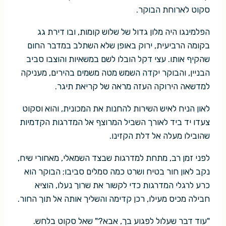
סקוט לארוחת הבוקר.
הפלמינגו היה מלון גדול של שלוש קומות, ובו דירת גג
בקומה הרביעית, ירוק באופן שלא השתלב במדבר החום
שהקיף אותו. עצי דקל הובלו לשם במשאיות והוצבו סביב
הבניין, והבוקר יקדה השמש מטה משמים בהירים, מעניקה
למדשאה הירוקה העזה מראה של קריאת תיגר.
לאון הניח לאיש השירות להחנות את המכונית, והוא וסקוט
צעדו יד ביד לאורך השביל המרוצף אל המדרגות הקדמיות
שהובילו מעלה אל דלת הקזינו.
לפני זמן רב, מתחת למדרגות שבצד השמאלי, מאחורי שיח,
נקב לאון חור בטיח ושרט כמה סמלים סביבו; הבוקר הוא
כרע לרגלי המדרגות כדי לקשור את שרוך נעלו, הוציא
חבילה מכיס מעילו, רכן קדימה והשליך אותה אל תוך החור.
"עוד דבר שעלול לפגוע בך, אבא?" שאל סקוט בלחש.