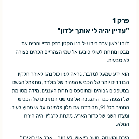
פרק 1
"עדיין יהיה לי אותך ילדון"
ז'ורז' לאון אחז בידו של בנו הקטן חזק מדיי והרים את
מבטו מתחת לשולי כובעו אל שמי הצהריים הכהים בצורה
לא טבעית.
הוא ידע שמעל למדבר, נראה לעין כול נהג לאורך חלקיו
הבודדים יותר של הכביש המהיר של בולדר, מתפתל הגשם
במשפכים גבוהים ומחוספסים תחת העננים; מידה מסוימת
של הצפה כבר התגנבה אל פני שני הנתיבים של הכביש
המהיר מס' 91, מבודדת את מלון פלמינגו על אי מחוץ לעיר.
ומצִדו השני של כדור הארץ, מתחת לרגליו, היה הירח
המלא.
הירח והשוטה, חשב בייאוש. לא טוב – אבל אני לא יכול