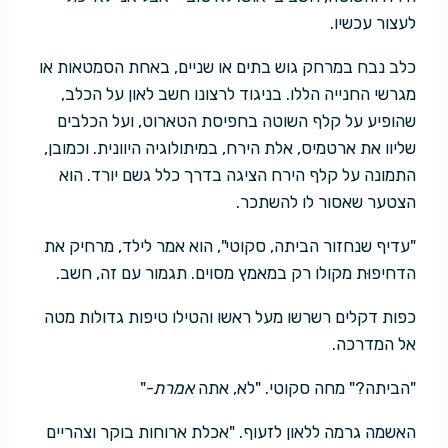
לעצור עכשיו.
כלב נבח במרחק גוש בתים או שניים, באחת הסמטאות או
מגרשי החנייה הללו. בניגוד לרצונו חשב לאון על הכלב,
שהופיע על קלף השוטה בחפיסת הטארוט, ועל הכלבים
שליוו את ארטמיס, אלת הירח, במיתולוגיה היוונית. וכמובן,
התמונה על קלף הירח הציגה בדרך כלל גשם יורד. הוא
הצטער שאסור לו להשתכר.
"עדיף שנחזור הביתה, סקוטי", הוא אמר לילד, מרחיק את
הדחיפוּת מקולו רק במאמץ מסוים. תגמור עם זה, חשב.
כפות דקלים רשרשו מעל ראשו והטילו טיפות גדולות מטה
אל המדרכה.
"הביתה?" מחה סקוטי. "לא, אתה
אמרת
-"
האשמה גרמה ללאון לזעוף. "אכלת ארוחות בוקר וצהריים