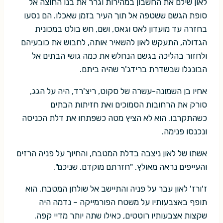
לאון שילם את החשבון במהירות וגרר את בנו החוצה אל
סופת הגשם ששטפה אל תוך העיר בזמן שאכלו. הם נסעו
בחזרה עד מועדון לאס וגאס, ושם, חש בולט במכונית
הגדולה, התעקש לאון להשאיר אותה, לחבוש את כובעיהם
ולחזור בהליכה בגשם הנחלש את כמה גושי הבתים אל
הבונגלו שבשדרת ברידג'ר שהיה ביתם.
אחיו בן השמונה-עשרה של סקוט, ריצ'רד, היה על הגג,
סורק את הרחובות הסמוכים ואת חזיתות הבתים
כשהתקרבו. הוא לא הציץ מטה כשפתחו את דלת הכניסה
ונכנסו פנימה.
אשתו של לאון ניצבה בדלת המטבח, והחיוך על פניה הרזים
והעייפים נראה מאולץ. "חזרתם מוקדם, שניכם".
ז'ורז' לאון עבר על פניה והתיישב אל שולחן המטבח. הוא
תופף באצבעותיו על משטח הפורמייקה – נדמה היה
שקצות אצבעותיו רוטטים, כאילו שתה יותר מדיי קפה.