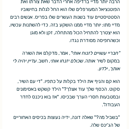
הרבה יותר מדיי ברדיפה אחרי הדבר שאת צורתו ואת
הפוטנציאל המעורפלים שלו הוא החל לגלות בחישוביו
הסטטיסטיים עוד בשנות העשרים שלו בפריס. אנשים רבים
מדיי מתו; יותר מדיי ממנו הושקע בזה. כדי להשתנות עכשיו,
הוא יצטרך להתחיל הכול מהתחלה, זקן ולא מוגן
וכשהחפיסה מסודרת נגדו.
"חבריי עשויים לזנוח אותי"
, אמר, מדקלם את השורה
במקום לשיר אותה.
שכולם יזנחו אותי
, חשב.
עדיין יהיה לי
אותך, ילדון
.
הוא קם והניף את הילד בקלות על כתפיו. "די עם השיר,
סקוט. הכסף שלך עוד אצלך?" הילד קשקש באסימונים
ובמטבעות חסרי הערך שבכיסו. "אז בוא ניכנס לחדר
העבודה".
"בשביל מה?" שאלה דונה, ידיה נעוצות בכיסים האחוריים
של הג'ינס שלה.