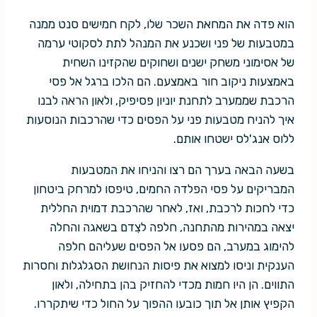
הוא פדה את המחאת השכר שלו, לקח חמישים סנט ממנה
במטבעות של פני ושכנע את המנהל לתת לסקוטי ערמה
של אסימוני משחק ישנים ושחוקים שהקזינו השחית
באמצעות ניקוב חור באמצעם. הם הלכו ברגל אל פסי
הרכבת שממערב לתחנת יוניון פסיפיק, ולאון הראה לבנו
איך להניח מטבעות פני על הפסים כדי שהרכבות הנוסעות
ללוס אנג'לס ישטחו אותם.
בשעה הבאה בערך הם רצו והניחו את המטבעות
המבריקים על פסי הפלדה החמים, טיפסו למרחק ביטחון
כדי לחכות לרכבת, ואז, לאחר שהרכבת דמוית החללית
יצאה במהירות מהתחנה, חלפה לצִדם בשאגה והחלה
להימוג במערב, הם פסעו אל הפסים שעליהם חלפה
הענקית וניסו למצוא את פיסות הנחושת הסגלגלות וחסרות
התווים. הן היו חמות מכדי להחזיק בהן בתחילה, ולאון
הקפיץ אותן אל תוך כובעו ההפוך על החול כדי שיתקררו.