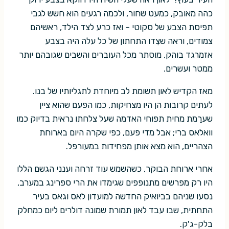
כהה מאובק, כמעט שחור, ולכמה רגעים הוא חשש לגבי
תפיסת הצבע של סקוטי – ואז כרע לצד הילד, ראשיהם
צמודים, וראה שצִדו התחתון של כל עלה היה בצבע
אזמרגד בוהק, מוסתר מכל העוברים והשבים שגובהם יותר
ממטר ועשרים.
מאז הקדיש לאון תשומת לב מיוחדת לתגליותיו של בנו.
לעתים קרובות הן היו מצחיקות, כמו הפעם שהוא ציין
שערֵמת מחית תפוחי האדמה שעל צלחתו נראית בדיוק כמו
וואלאס ברי; אבל מדי פעם, כפי שקרה היום בארוחת
הצהריים, הוא מצא אותן מפחידות במעורפל.
אחרי ארוחת הבוקר, כשהשמש עוד זרחה וענני הגשם הללו
היו רק מפרשים מתנופפים שגימדו את הרי ספרינג במערב,
נסעו שניהם בביואיק החדשה למועדון לאס וגאס בעיר
התחתית, שבו עבד לאון תמורת שמונה דולרים ליום כמחלק
בלק-ג'ק.