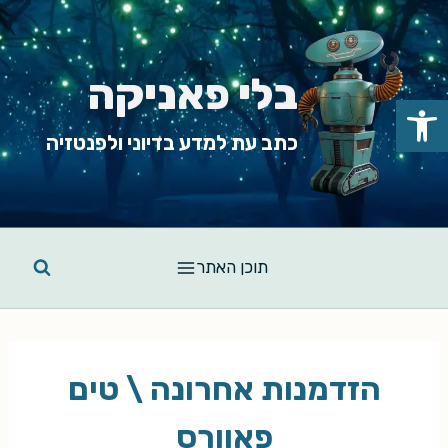
Ski
t
conten
בלי פאניקה
פתח סרגל נגישות
כתב עת למדע בדיוני ולפנטזיה
תוכן האתר
הזדמנות אחרונה \ טים
פאוורס