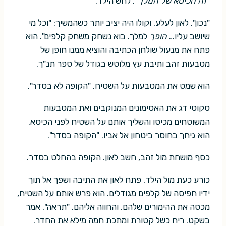
"זה הכיסא של המלך"
, לחש הילד.
"נכון". לאון לעלע, וקולו היה יציב יותר כשהמשיך: "וכל מי
שיושב עליו…
הופך
למלך. בוא נשחק משחק קלפים". הוא
פתח את מנעול שולחן הכתיבה והוציא ממנו חופן של
מטבעות זהב ותיבת עץ מלוטש בגודל של ספר תנ"ך.
הוא שמט את המטבעות על השטיח. "הקופה לא בסדר".
סקוטי דג את האסימונים המנוקבים ואת המטבעות
המשוטחים מכיסו והשליך אותם על השטיח לפני הכיסא.
הוא גיחך בחוסר ביטחון אל אביו. "הקופה בסדר".
כסף מושחת מול זהב, חשב לאון. הקופה בהחלט בסדר.
כורע כעת מול הילד, פתח לאון את התיבה ושפך אל תוך
ידיו חפיסה של קלפים מגודלים. הוא פרש אותם על השטיח,
מכסה את ההימורים שלהם, והחווה אליהם. "תראה", אמר
בשקט. ריח כשל קטורת ומתכת חמה מילא את החדר.