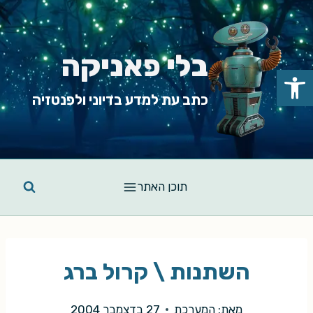
Ski
t
conten
בלי פאניקה
פתח סרגל נגישות
כתב עת למדע בדיוני ולפנטזיה
תוכן האתר
השתנות \ קרול ברג
מאת:
המערכת
27 בדצמבר 2004