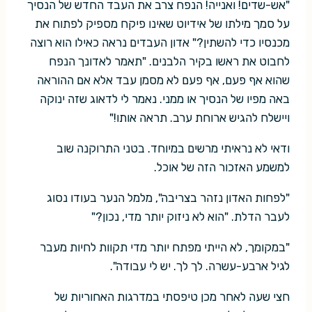
"אש-שדים! ואנייה! הנפח צרב את העבד החדש של הנסיך
על סמך מילתו של אידיוט שאינו פיקח מספיק לפתוח את
מכנסיו כדי להשתין?" אדון העבדים נראה כאילו הוא רוצה
לחבוט את ראשו בקיר הלבנים. "תאמר לאדונך הנפח
שהוא אף פעם, אף פעם לא מסמן עבד אלא אם ההוראה
באה מפיו של הנסיך או ממני. נאמר לי לדאוג שזה ינוקה
ויישלח להגיש ארוחת ערב. תראה אותו!"
ודאי לא נראיתי מרשים במיוחד. בטני התרוקנה שוב
למשמע האזכור הזה של אוכל.
"לפחות האדון נזהר בצריבה", מלמל הנער בעודו נסוג
לעבר הדלת. "הוא לא ניזוק יותר מדי, נכון?"
"במקומך, לא הייתי מפתח יותר מדי תקוות לחיות מעבר
לגיל ארבע-עשרה. לך לך. יש לי עבודה".
חצי שעה לאחר מכן טיפסתי במדרגות האחוריות של