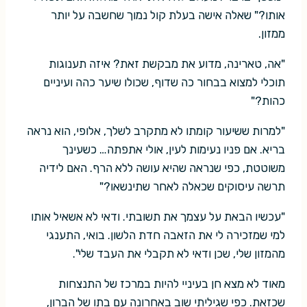
אותו?" שאלה אישה בעלת קול נמוך שחשבה על יותר
ממזון.
"אה, טארינה, מדוע את מבקשת זאת? איזה תענוגות
תוכלי למצוא בבחור כה שדוף, שכולו שיער כהה ועיניים
כהות?"
"למרות ששיעור קומתו לא מתקרב לשלך, אלופי, הוא נראה
בריא. אם פניו נעימות לעין, אולי אתפתה… כשעינך
משוטטת, כפי שנראה שהיא עושה ללא הרף. האם לידיה
תרשה עיסוקים שכאלה לאחר שתינשאו?"
"עכשיו הבאת על עצמך את תשובתי. ודאי לא אשאיל אותו
למי שמזכירה לי את הזאבה חדת הלשון. בואי, התענגי
מהמזון שלי, שכן ודאי לא תקבלי את העבד שלי".
מאוד לא מצא חן בעיניי להיות במרכז של התנצחות
שכזאת. כפי שגיליתי שוב באחרונה עם בתו של הברון,