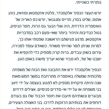
נותרתי כשהייתי.
יורש העצר הנסיך אלקסנדר, פלטין אזקסטאן וסוזאין, כוהן
אתוס, שליט בסרן, תרייס ומנגנאר, יורש כס האריה של
האימפריה הדרזית, היה אולי הנער גס הרוח, חסר הניסיון,
נטול הנדיבות והיהיר ביותר שאי-פעם רכב במדבריות
אזקסטאן. מרגע פגישתנו הראשונה שפטתי אותו כך,
למרות שניתן לומר שהייתי משוחד. כשאדם עומד למכירה,
עירום בשוק עבדים, ברוח קרה מספיק כדי להקפיא את
ישבנו של שד, לא סביר שהוא יעריך מישהו באופן הוגן.
הנסיך אלקסנדר ירש את התבונה ואת הכוח של משפחה
מלכותית שמשלה באימפריה מתרחבת במשך חמש מאות
שנה והיתה פיקחית מספיק לא לפגוע בעצמה על ידי זיווג
בני משפחה או על ידי אי-סדרים פנימיים. אצילים דרזיים
מבוגרים ונשותיהם תיעבו את חוסר הכבוד שלו גם בעודם
דוחפים את בנותיהם הרווקות לדרכו. בני האצולה הצעירים,
שבעצמם לא היו כלילי השלמות, ראו בו בחור טוב בשל