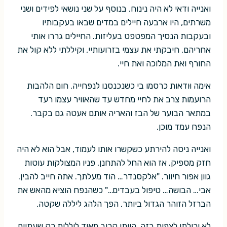
ואנייה ודאי לא היה נינוח. בנוסף על שני נושאי לפידים ושני
משרתים, היו ארבעה חיילים במדים שבאו בעקבותיו
ובעקבות הנסיך המפטפט בעליזות. החיילים גררו אותי
אחריהם. חיבקתי את עצמי בזרועותיי, וקיללתי ללא קול את
החורף ואת המלוכה ואת חיי.
אימה וּודאות כרסמו בי כשנכנסנו לנפחייה. חום הלהבות
הרועמות צרב את לחיי מחדש עד שהאוויר עצמו רעד
במתאר הבוער של הבז והאריה אותם אעטה גם בקבר.
הנפח עמד מוכן.
ואנייה ניסה להירתע כשקשרו אותו לעמוד, אבל הוא לא היה
חזק מספיק. אז הוא החל להתחנן, פניו המצולקות עוטות
גוון אפור חיוור. "אלקסנדר… הוד מעלתך. אתה חייב להבין.
אבי… הבושה… טיפול בעבדים…" כשהנפח הוציא מהאש את
הברזל הזוהר הגדול ביותר, הפך הלהג ליללה שקטה.
לא יכולתי לצפות בזה. הייתי קרוב מאוד ליללות רק שעתיים