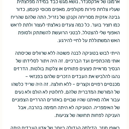
ארמונו של אלקסנדר, נושא מגש כבד במידה מפלצתית
שעליו צלחת פירות מקולפים, מאפים מכוסי קינמון, כדור
גבינה אזקית מסריחה וקנקן של נזריל, התה שלהם שהריח
כמו חציר בוער. כל כמה צעדים נאלצתי לעצור ולתת לראש
האפוף שלי להצטלל, לבטני הרועשת להשתתק ולסופת
האש המשתוללת על לחיי להירגע.
הייתי לבוש בטוניקה לבנה פשוטה ללא שרוולים שכיסתה
אותי מהכתפיים ועד הברכיים. זה היה ויתור לסלידתו של
הנסיך מראיית פצעים פתוחים או צלקות בולטות. הדרזים
נהגו להלביש את העבדים הזכרים שלהם בפנזאי –
מכנסיים רפויים וקצרים – ללא חולצה. זה היה שריד כלשהו
של המורשת המדברית שלהם, לחלוטין לא הולם ולא נעים
עבור אלה מאיתנו שהיו שבויים באזורים ההרריים הצפוניים
של האימפריה. הטוניקה לא היתה חמימה בהרבה, אבל
העניקה לפחות תחושה של צניעות.
באופן מוזר, הדילמה הגדולה ביותר של אדון העבדים היתה