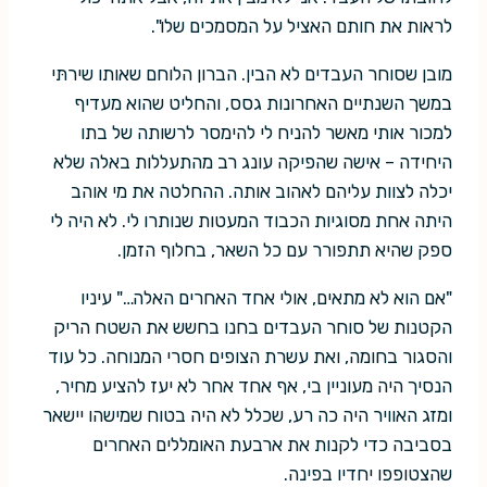
לראות את חותם האציל על המסמכים שלו".
מובן שסוחר העבדים לא הבין. הברון הלוחם שאותו שירתּי
במשך השנתיים האחרונות גסס, והחליט שהוא מעדיף
למכור אותי מאשר להניח לי להימסר לרשותה של בתו
היחידה – אישה שהפיקה עונג רב מהתעללות באלה שלא
יכלה לצוות עליהם לאהוב אותה. ההחלטה את מי אוהב
היתה אחת מסוגיות הכבוד המעטות שנותרו לי. לא היה לי
ספק שהיא תתפורר עם כל השאר, בחלוף הזמן.
"אם הוא לא מתאים, אולי אחד האחרים האלה…" עיניו
הקטנות של סוחר העבדים בחנו בחשש את השטח הריק
והסגור בחומה, ואת עשרת הצופים חסרי המנוחה. כל עוד
הנסיך היה מעוניין בי, אף אחד אחר לא יעז להציע מחיר,
ומזג האוויר היה כה רע, שכלל לא היה בטוח שמישהו יישאר
בסביבה כדי לקנות את ארבעת האומללים האחרים
שהצטופפו יחדיו בפינה.