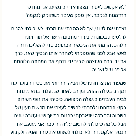
"לא אקשיב לייסורי מצפון אזריים נשיים. אני נותן לך
הזדמנות לנקמה. אין ספק שעבד משתוקק לנקמה".
נצרתי את לשוני, אך לא הסבתי את מבטי. לא יכולתי להניח
לו לטעות בכוונתי. בעודי מתבונן היישר אל תוך זעמו
הלוהט, הרמתי את המכשיר המתועב כדי להשליכו חזרה
לאש. אבל לפני שהספקתי לשחרר אותו הנסיך שאג, כרך
את ידו רבת העוצמה סביב ידי ודחף את המחתה הלוהטת
אל פניו של ואנייה.
שמעתי את צרחותיו של ואנייה והרחתי את בשרו הבוער עוד
זמן רב בלילה ההוא, זמן רב לאחר שננעלתי בתא מתחת
לבית העבדים באפלה הקפואה. כיסיתי את גופי העירום
בקש המזוהם ונלחמתי להשיב לעצמי את מראית העין של
השלווה והקבלה שנאבקתי לבנות במשך שש-עשרה שנים.
אבל כל מה שיכולתי לחשוב עליו היה כמה אני מתעב את
הנסיך אלקסנדר. לא יכולתי לשפוט את לורד ואנייה ולקבוע