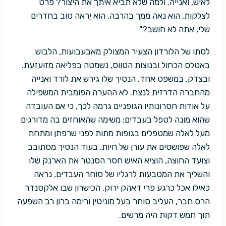
לאיש, ואנייה. ולמה שלא תביא איתך את היצור? פרט
לצלקות, הוא נאה ממך בהרבה. הוא יֵראה טוב בחדרים
שלי, אתה לא חושב?"
לסתו של הלורדון הצעיר המצולק מאבעבועות, הלבוש
באטלס הכחול ובנוצות הטווס, נשמטה בפליאה מזועזעת.
ובצדק. במשפט אחד, הנסיך שלו גירש את לורד ואנייה
מהחברה הדרזית לנצח. לא ההערה הפומבית המשפילה
על אודות חסרונותיו הגופניים גרמה לכך, כי אם העובדה
שהוא מונה לטפל בעבדים: משימה שהאוחזים בה מדורגים
מעל לאלה שמטפלים בגופות מתות לפני שרפתן ומתחת
לאלה שפושטים את עורן של חיות. בעוד הנסיך מסתובב
וצועד החוצה, הוציא האיש חסר הסנטר את הארנק שלו
והשליך את המטבעות לרגליו של סוחר העבדים, נראה
כאילו אכל כרגע פרי דאהק ירוק. הכישרון שבו אלקסנדר
הרס חבר, העליב סוחר בעל מוניטין ורימה ברון רב השפעה
תוך חמש דקות היה מרשים.