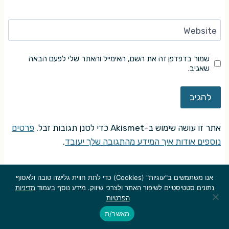
Website
שמור בדפדפן זה את השם, האימייל והאתר שלי לפעם הבאה
שאגיב.
אתר זו עושה שימוש ב-Akismet כדי לסנן תגובות זבל.
פרטים
נוספים אודות איך המידע מהתגובה שלך יעובד
.
אנו משתמשים ב"עוגיות" (Cookies) כדי לתת חווית גלישה טובה ולאסוף
נתונים סטטיסטיים לשיפור האתר ולצרכי שיווק. מידע נוסף בעמוד
מדיניות
הפרטיות
© אם לא צוין אחרת, זכויות היוצרים על כל התכנים הערוכים המתפרסמים
באתר שייכות ל"בלי פאניקה" ולכותבים. אין להעתיק, לשכפל, להקליט,
מאשר/ת
לאחסן במאגר מידע או לעשות כל שימוש אחר שמפר את זכויות היוצרים על