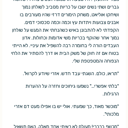
גברים ושתי נשים ישבו על כריות מסביב לשולחן נמוך
ושיחקו אוליאט, משחק הימורים דרזי שהיו מעורבים בו
אבנים צבועות ויתדות עץ וכמה וכמה סכסוכי דמים.
הקפדתי לא להתבונן באיש כשהנחתי את המגש על שולחן
נמוך אחר שהוקף בכריות משי אדומות וכחולות. אדון
העבדים הורה לי בחומרה רבה להשפיל את עיניי. לא הייתי
בטוח אם זה חוק של משק הבית או דרך להסתיר את הלחי
הנפוחה והמטפטפת שלי.
"תראו, כולם. השגתי עבד חדש. אזרי שיודע לקרוא".
"בלתי אפשרי…" נשמעו גיחוכים וחזרה על ההערות
הרגילות.
"מוכשר מאוד, כך שמעתי. אולי יש בו אפילו מעט דם אזרי
מלכותי".
"מכשף ברברי! מעולם לא ראיתי אחד מאלה. האם תשאיל