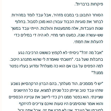
פיקחות ברברית".
הסוחר התבונן בי במבט מזהיר, אבל עבד לומד במהירות
לבחור את סוגיות הכבוד עבורן הוא מוכן לסבול. בחלוף
שנות העבדות, אלה מתמעטות והולכות. הייתי עבד במשך
שש-עשרה שנה, כמעט חצי מחיי. לא היה די במילים כדי
להעלות את חמתי.
"אבל מה זה?" ניסיתי לא לקפוץ כששוט הרכיבה נגע
בחבלות שעל גבי. "חשבתי שאמרת לי שהוא מתנהג היטב.
למה הפסים על גבו אם הוא כה מוצלח? ומדוע בעליו נפטר
ממנו?"
"יש לי מסמכים, הוד מעלתך, בהם הברון הרקהסיאן נשבע
שזהו עבד טוב וצייתן ככל שניתן למצוא, עם כל ההישגים
שציינתי. הוא נפטר ממנו רק כדי ליישב את ענייניו הכספיים
והוא אומר שהסימנים היו טעות ואינם צריכים להיזקף
לחובתו של העבד. אני לא מבין את זה, אבל אתה יכול