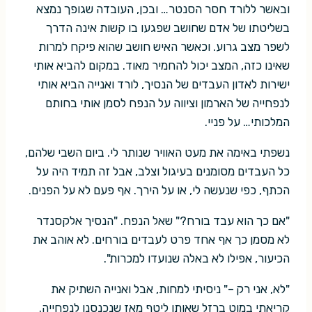
ובאשר ללורד חסר הסנטר… ובכן, העובדה שגופך נמצא
בשליטתו של אדם שחושב שפגעו בו קשות אינה הדרך
לשפר מצב גרוע. וכאשר האיש חושב שהוא פיקח למרות
שאינו כזה, המצב יכול להחמיר מאוד. במקום להביא אותי
ישירות לאדון העבדים של הנסיך, לורד ואנייה הביא אותי
לנפחייה של הארמון וציווה על הנפח לסמן אותי בחותם
המלכותי… על פניי.
נשפתי באימה את מעט האוויר שנותר לי. ביום השבי שלהם,
כל העבדים מסומנים בעיגול וצלב, אבל זה תמיד היה על
הכתף, כפי שנעשה לי, או על הירך. אף פעם לא על הפנים.
"אם כך הוא עבד בורח?" שאל הנפח. "הנסיך אלקסנדר
לא מסמן כך אף אחד פרט לעבדים בורחים. לא אוהב את
הכיעור, אפילו לא באלה שנועדו למכרות".
"לא, אני רק –" ניסיתי למחות, אבל ואנייה השתיק את
קריאתי במוט ברזל שאותו ליטף מאז שנכנסנו לנפחייה.