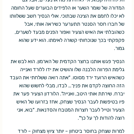
המדורה של שומר השער או הלפידים הבוערים שעל החומה
לא יכלו לחמם את הצינה שבתוכי. אולי הנסיך חשב ששלוותו
של חברו חסר הסנטר תתערער כשיראה אותי, אבל
כשהובלתי את האיש הצעיר ואפור הפנים מבעד לשערים,
פקפקתי בכך שנוכחותי קשורה לאימתו. הוא ידע שהוא
גמור.
הנסיך פגש אותנו בחצר הקדמית של הארמון. הוא לבש את
גלימת הפרווה הלבנה שלו והושיט את ידו ללורד ואנייה
כשהאיש הרועד ירד מסוסו. "אתה רואה ששלחתי את העבד
הזה החוצה לקדם את פניך… לבדו, מבלי לחשוש שהוא
יברח. שירתת אותי היטב, ואנייה". הלורדון הצעיר פער את
פיו בטיפשות לעבר הנסיך שצחק, אחז בזרועו של האיש
הצעיר וטייל לעבר חצרות המטבח והסדנאות. "בוא, אני
רוצה להודות לך על כך".
למרות שצחק בחוסר ביטחון – יותר ציוץ מצחוק – לורד