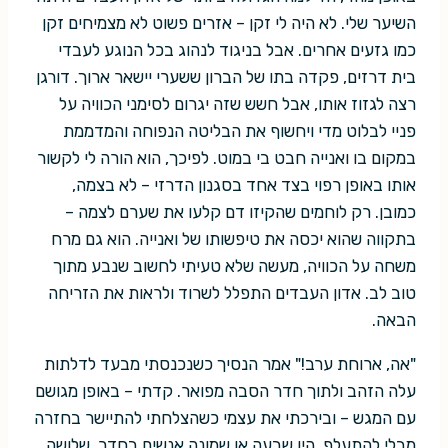
השיער שלי. לא היה לי זקן – אזרים פשוט לא מצמיחים זקן
כמו גזעים אחרים. אבל בניגוד לנהוג בכל הנוגע לעבדי
בית דרזים, פקדה בתו של הברון ששערי יישאר ארוך. דורגן
רצה לגזוז אותו, אבל חשש שזה יגרום לסימני הכוויה על
פניי לבלוט מדי ויחשוף את הבליטה הנפוחה והמדממת
במקום בו ואנייה חבט בי במוט. לפיכך, הוא הורה לי לקשור
אותו באופן רפוי בצד אחד בסגנון הדרזי – לא בצמה,
כמובן. רק לוחמים שהקיזו דם קלעו את שערם לצמה –
בתקווה שהוא יכסה את טיפשותו של ואנייה. הוא גם מרח
משחה על הכוויה, מעשה שלא טעיתי לחשוב שנבע מתוך
טוב לב. אדון העבדים התפלל לשרוד ולראות את הזריחה
הבאה.
"אה, ארוחת ערב!" אמר הנסיך כשנכנסתי מבעד לדלתות
עלה הזהב ולתוך חדר הסבה מפואר. קדתי – באופן מגושם
עם המגש – ובירכתי את עצמי כשהצלחתי להתיישר בחזרה
מבלי להתעלף. היו שבעה או שמונה אנשים בחדר. שלושה