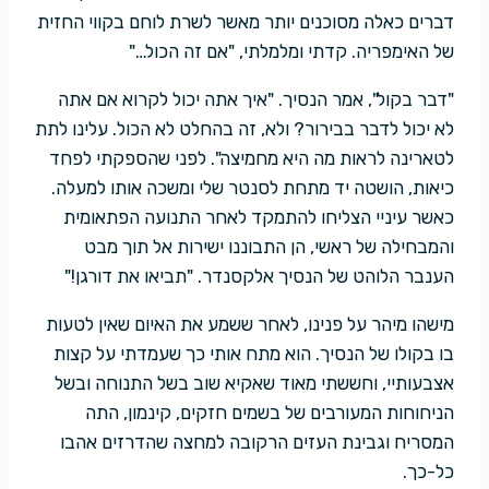
דברים כאלה מסוכנים יותר מאשר לשרת לוחם בקווי החזית
של האימפריה. קדתי ומלמלתי, "אם זה הכול…"
"דבר בקול", אמר הנסיך. "איך אתה יכול לקרוא אם אתה
לא יכול לדבר בבירור? ולא, זה בהחלט לא הכול. עלינו לתת
לטארינה לראות מה היא מחמיצה". לפני שהספקתי לפחד
כיאות, הושטה יד מתחת לסנטר שלי ומשכה אותו למעלה.
כאשר עיניי הצליחו להתמקד לאחר התנועה הפתאומית
והמבחילה של ראשי, הן התבוננו ישירות אל תוך מבט
הענבר הלוהט של הנסיך אלקסנדר. "תביאו את דורגן!"
מישהו מיהר על פנינו, לאחר ששמע את האיום שאין לטעות
בו בקולו של הנסיך. הוא מתח אותי כך שעמדתי על קצות
אצבעותיי, וחששתי מאוד שאקיא שוב בשל התנוחה ובשל
הניחוחות המעורבים של בשמים חזקים, קינמון, התה
המסריח וגבינת העזים הרקובה למחצה שהדרזים אהבו
כל-כך.