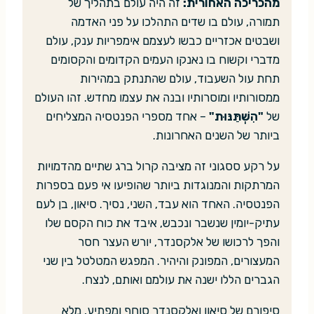
מהכריכה האחורית:
זה היה עולם בתהליך של
תמורה, עולם בו שדים התהלכו על פני האדמה
ושבטים אכזריים כבשו לעצמם אימפריות ענק, עולם
מדברי וקשוח בו נאנקו העמים הקדומים והקסומים
תחת עול השעבוד, עולם שהתנתק במהירות
ממסורותיו ומוסרותיו ובנה את עצמו מחדש. זהו העולם
של
"הִשְׁתַּנּוּת"
– אחד מספרי הפנטסיה המצליחים
ביותר של השנים האחרונות.
על רקע ססגוני זה מציבה קרול ברג שתיים מהדמויות
המרתקות והמנוגדות ביותר שהופיעו אי פעם בספרות
הפנטסיה. האחד הוא עבד, השני, נסיך. סיאון, בן לעם
עתיק-יומין שנשבר ונכבש, איבד את כוח הקסם שלו
והפך לרכושו של אלקסנדר, יורש העצר חסר
המעצורים, המפונק והיהיר. המפגש המטלטל בין שני
הגברים הללו ישנה את עולמם ואותם, לנצח.
סיפורם של סיאון ואלקסנדר סוחף ומפתיע, מלא