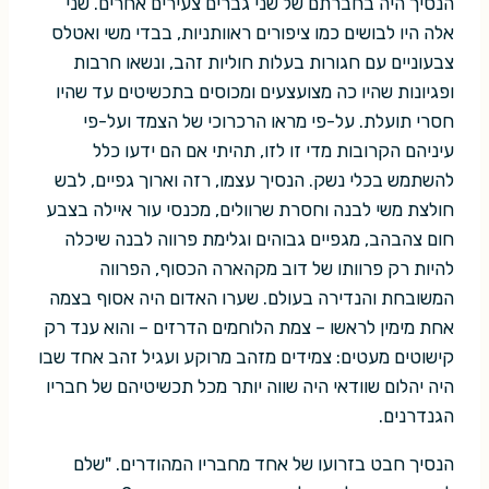
הנסיך היה בחברתם של שני גברים צעירים אחרים. שני
אלה היו לבושים כמו ציפורים ראוותניות, בבדי משי ואטלס
צבעוניים עם חגורות בעלות חוליות זהב, ונשאו חרבות
ופגיונות שהיו כה מצועצעים ומכוסים בתכשיטים עד שהיו
חסרי תועלת. על-פי מראו הרכרוכי של הצמד ועל-פי
עיניהם הקרובות מדי זו לזו, תהיתי אם הם ידעו כלל
להשתמש בכלי נשק. הנסיך עצמו, רזה וארוך גפיים, לבש
חולצת משי לבנה וחסרת שרוולים, מכנסי עור איילה בצבע
חום צהבהב, מגפיים גבוהים וגלימת פרווה לבנה שיכלה
להיות רק פרוותו של דוב מקהארה הכסוף, הפרווה
המשובחת והנדירה בעולם. שערו האדום היה אסוף בצמה
אחת מימין לראשו – צמת הלוחמים הדרזים – והוא ענד רק
קישוטים מעטים: צמידים מזהב מרוקע ועגיל זהב אחד שבו
היה יהלום שוודאי היה שווה יותר מכל תכשיטיהם של חבריו
הגנדרנים.
הנסיך חבט בזרועו של אחד מחבריו המהודרים. "שלם