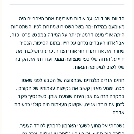
הדיווח של דורגן על אודות מאורעות אחר הצהריים היה
מעומעם במידת-מה בשל השטיח שמתחת לפיו. השתטחות
היתה אולי מעט דרמטית יתר על המידה במפגש פרטי כזה,
אבל אדון העבדים נלחם על חייו. בתום הסיפור, הנסיך
שחרר את אחיזתו ודחף אותי הצדה. כרעתי ושילבתי את
ידיי על החזה שלי כפי שמצופה ממני, ועודדתי את הקיבה
שלי לשוב למיקומה הנאות.
חוזים אזרים מלמדים שבהפוגה של הטבע לפני שאסון
מכה, ישמע מאזין קשוב את נקישות עצמותיו של הקורבן.
במקרה הזה גם אבן היתה שומעת אותן. כשהנסיך פקד
לזמן את לורד ואנייה, שקשוק העצמות היה קולני כרעידת
אדמה.
נשלחתי אל מחוץ לשערי הארמון להמתין ללורד הצעיר.
הלילה היה קפוא, ולי לא היו גלימה או נעליים, אבל גם