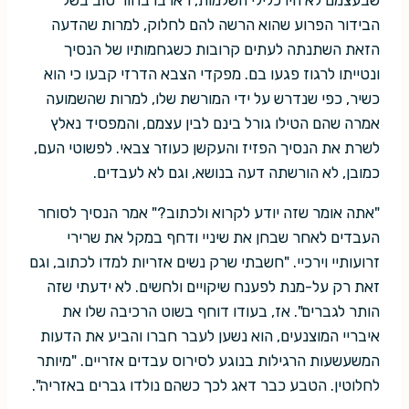
הבידור הפרוע שהוא הרשה להם לחלוק, למרות שהדעה
הזאת השתנתה לעתים קרובות כשגחמותיו של הנסיך
ונטייתו לרגוז פגעו בם. מפקדי הצבא הדרזי קבעו כי הוא
כשיר, כפי שנדרש על ידי המורשת שלו, למרות שהשמועה
אמרה שהם הטילו גורל בינם לבין עצמם, והמפסיד נאלץ
לשרת את הנסיך הפזיז והעקשן כעוזר צבאי. לפשוטי העם,
כמובן, לא הורשתה דעה בנושא, וגם לא לעבדים.
"אתה אומר שזה יודע לקרוא ולכתוב?" אמר הנסיך לסוחר
העבדים לאחר שבחן את שיניי ודחף במקל את שרירי
זרועותיי וירכיי. "חשבתי שרק נשים אזריות למדו לכתוב, וגם
זאת רק על-מנת לפענח שיקויים ולחשים. לא ידעתי שזה
הותר לגברים". אז, בעודו דוחף בשוט הרכיבה שלו את
איבריי המוצנעים, הוא נשען לעבר חברו והביע את הדעות
המשעשעות הרגילות בנוגע לסירוס עבדים אזריים. "מיותר
לחלוטין. הטבע כבר דאג לכך כשהם נולדו גברים באזריה".