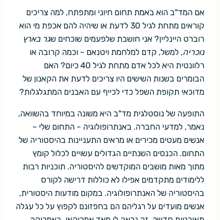
אם המד"ב הוא באמת תחום חיוני ומתפתח, למה צריכים
קוראים מתחת לגיל 30 לדעת או שיהיה להם אכפת מי הוא
רוברט היינליין? אני חושבת שלפעמים שוכחים ש
גר בארץ
נוכריה
, למשל, קדם למלחמת ויטנאם – וכמה קרובה או
רלוונטית היא לכל אדם מתחת לגיל 40 כיום? האם
הבומרים בשנות השישים היו צריכים לדעת את הקאנון של
מדוכאי תקופת השפל כדי לכייף עם האבנים המתגלגלות?
התופעה של נוסטלגית מד"ב היא משונה במיוחד בהשוואה,
נאמר, למדעי החברה. באנתרופולוגיה – התחום שלי –
אנשים מעטים מכירים או מראים התעניינות בהיסטוריה של
התחום. הכנסים השנתיים הגדולים עשויים לכלול קומץ
מתוך מאות מושבים המוקדשים להיסטוריה. תוכניות רבות
ללימודים מתקדמים אפילו לא כוללות דרישה לקורס
בהיסטוריה של האנתרופולוגיה. במקום מודעות היסטורית,
אנשים מועדים על רגליהם הם בחפזונם לקפוץ על כל עגלה
תאורטית חדשה. זה נראה לי מאד אמריקאי. באמריקה