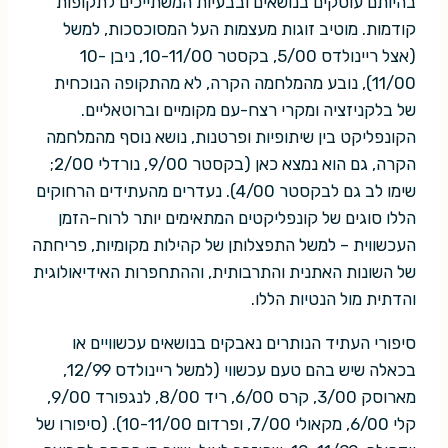
בהיותם עוסקים בנושאים ובבעיות המשתייכים לתקופות
קודמות. מוטיב זוגות מעצמות העל המסוכסכות, למשל
(אצל ריינולדס 5/00, בקסטר 10-11/00, ניבן 10-
11/00), נובע מהמלחמה הקרה, לא מהתקופה הנוכחית
של בלקניזציה ומקרי רצח-עם מקומיים וברוטאליים.
הקונפליקט בין שיתופיות ופרטנות, נושא נוסף מהמלחמה
הקרה, גם הוא נמצא כאן (בקסטר 9/00, נורדלי 2/00;
שימו לב גם לבקסטר 4/00). נעדרים מהעתידים הרחוקים
הללו סוגים של קונפליקטים המתאימים יותר לרוח-הזמן
העכשווית – למשל התפצלותן של קהילות מקומיות, פריחתה
של השונות האתנית והתרבותית, וההתחפרות האידיאולוגית
והדתית מול הנטיות הללו.
סיפורי העתיד הנותרים נאבקים בנושאים עכשוויים או
בכאלה שיש בהם טעם עכשווי (למשל ריינולדס 12/99,
מארוסק 3/00, קרס 6/00, ריד 8/00, לנגפורד 9/00,
קלי 6/00, מקאולי 7/00, ופרדום 10-11/00). (סיפורו של