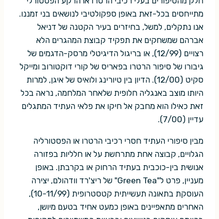
חלק מהסיפורים בעלי רכיבי הרטרו או הרקע הפסטורלי
מתייחסים בכל-זאת באופן ספקולטיבי לנושאים בני זמננו.
אנו נתקלים, למשל, בחיזרים בעיר הקטנה של דניאל
אברהם שמשחקים את תפקיד קבוצת המהגרים הלא
רצויים (12/99), או בריגול הדיגיטלי מרסק-הדגמים של
גיבורו של סיפור הרטרו בפאריס של קורי דוקטורוב ומייקל
סקיט (12/00). הדיון בין טיורינג ולואיס של איגן, למרות
היותו מוצב באנגליה חלופית שלאחר המלחמה, נראה בכל
זאת כאילו הוא מחבק אל חיקו את פלאי העתיד המתגלים
עדיין (7/00).
מבין סיפורי העתיד חסרי רכיבי הרטרו או הפסטורליה
הגלויים, קבוצה אחת מתרחשת על או חלליות בפזורה
אנושית בין-כוכבית בעתיד הרחוק או בקרבתן. באופן
מעניין, פרט ל"Green Tea" של ריצ'רד וודהולם, יצירה
העוסקת בתאונה תעשייתית קטסטרופית (10-11/99),
האחרים מתאפיינים באופן כמעט אחיד בטעם מיושן,