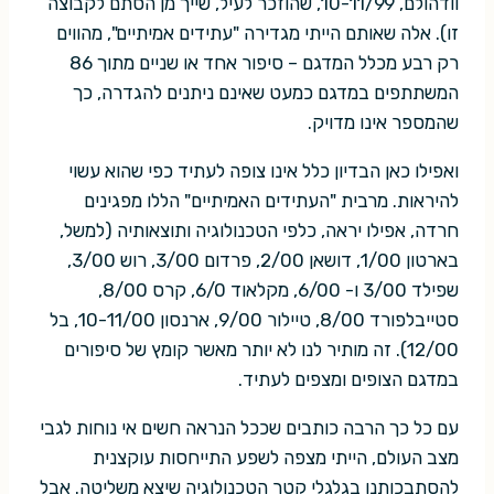
וודהולם, 10-11/99, שהוזכר לעיל, שייך מן הסתם לקבוצה
זו). אלה שאותם הייתי מגדירה "עתידים אמיתיים", מהווים
רק רבע מכלל המדגם – סיפור אחד או שניים מתוך 86
המשתתפים במדגם כמעט שאינם ניתנים להגדרה, כך
שהמספר אינו מדויק.
ואפילו כאן הבדיון כלל אינו צופה לעתיד כפי שהוא עשוי
להיראות. מרבית "העתידים האמיתיים" הללו מפגינים
חרדה, אפילו יראה, כלפי הטכנולוגיה ותוצאותיה (למשל,
בארטון 1/00, דושאן 2/00, פרדום 3/00, רוש 3/00,
שפילד 3/00 ו- 6/00, מקלאוד 6/0, קרס 8/00,
סטייבלפורד 8/00, טיילור 9/00, ארנסון 10-11/00, בל
12/00). זה מותיר לנו לא יותר מאשר קומץ של סיפורים
במדגם הצופים ומצפים לעתיד.
עם כל כך הרבה כותבים שככל הנראה חשים אי נוחות לגבי
מצב העולם, הייתי מצפה לשפע התייחסות עוקצנית
להסתבכותנו בגלגלי קטר הטכנולוגיה שיצא משליטה. אבל