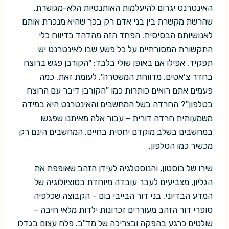
האינטרנט יגרום להיעלמות האותנטיות הלא-מגושרת,
שהרשת מקשרת בין בני אדם רק בכך שהיא מנכרת אותם
לאנושיותם הבסיסית. הפחד הזה מהדהד בדיווח כלי
התקשורת המסורתיים על כל פשע שבו לאינטרנט יש
תפקיד, אפילו אם באופן שולי בלבד: "הקורבן פגש ברוצח
בחדר צ'אטים, מדווחת המשטרה". לעומת זאת, כמה
פעמים אתם רואים כותרות כמו "הקורבן דיבר עם הרוצח
בטלפון"? החרדה בשל המחשבים והאינטרנט היא במידה
משמעותית חרדה דורית – עבור אלה מאיתנו שפגשו
במחשבים בשלב מוקדם יחסית בחיים, המחשבים הינם רק
מכשיר כמו הטלפון.
שירו של בוסטון, והנוסטלגיה לעידן הזהב שאופפת את
הגליון, מצביעים לעבר עובדה מיוחדת בסוציולוגיה של
המדע הבדיוני. בני דור הבייבי בום – הקבוצה שכלפיה
סופרי דור הזהב מעוררים זכרונות ילדות מלאי חיבה –
שולטים כרגע בהפקה ובצריכה של מד"ב. פלח עצום בגדלו