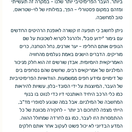
ביותר. העבר הפרימיטיבי יותר שלנו – במקרה זה תעשייתי
ומזהם במקום פסטורלי – הפך, במילותיו של לוי-שטראוס,
טוב למחשבה.
ניתן לחשוב כי תופעה זו קשורה לאופנת הרהיטים החדשים
עם גימור "ידוע סבל", ולהרגל לקרוא לשכונות על שם
הנופים אותם החליפו – יער אורנים, נחל הטחנה, כרים
מוריקים. הדברים הישנים באמת נעלמים מהחוויה
האמריקאית היומיומית. אבדן שורשים זה הוא חלק מניכור
המילניום של אמריקאים רבים, שחשים שהם נסחפים בים
של דימויים ומידע חפים ממשמעות. הוודאויות הפרימיטיביות
של העבר, המיוצגות על ידי הסונד-בלון, עשויות להיראות
כמו כלי הרכב היחיד האותנטי דיו כדי לנווט בו בנוף
המחשבה של המילניום. אבל במה שנוגע לסופרי מד"ב,
הייתי מצפה לתחכום רב יותר – לחקירה מכוונת של כל
ההתמסרות הזו לעבר, כמו גם לחרדה שמחולל ההווה.
המדע הבדיוני לא יכול פשוט לעקוב אחר אותם חלקים