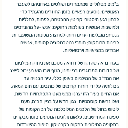
ב"מים מסלוליים שמתמרדים ושולטים באדוניהם לשעבר
האנושיים; נוסעים רפאיים בזמן החוזרים מהעתיד כדי
לבחון רגע היסטורי קריטי; ההבטחה, לפחות, לחלליות
ולמושבות אנושיות בעולמות רחוקים; אנשי-על מהונדסים
גנטית; מובלעות-ערים חיות-למחצה; מכונות המשועבדות
לבינות מרוחקות; חומרי ננוטכנולוגיה קסומים; אנשים
אבודים במציאויות וירטואליות.
בעוד נראה שהזקן של דוזואה מסכם את ניתוק המילניום
של הדורות המבוגרים בני ימינו, הנוף שבו הוא נע יכול לייצג
את המד"ב של המילניום באופן כללי, עיר הבנויה עד
גבולותיה על ידי דורות קודמים של כותבים. עם תום המאה,
אנו החיים בעיר הזו יצרנו ממש מעט התפתחויות חדשות,
ואלו נראות קוסמטיות: גגון חדש על בניין הב"מ, מעט
ליטוש בחול של הלבנים המלוכלכות של רב הקומות של
ספינת המתיישבים. פלאונתולוגים הנוסעים בזמן מבקרים
בתקופה הסילורית במקום בקרטיקון. סיפור ההישרדות