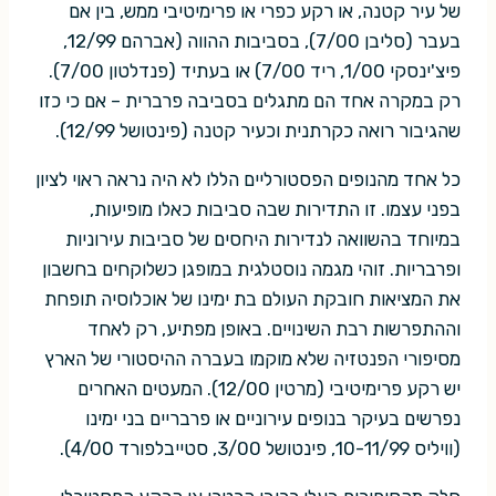
של עיר קטנה, או רקע כפרי או פרימיטיבי ממש, בין אם
בעבר (סליבן 7/00), בסביבות ההווה (אברהם 12/99,
פיצ'ינסקי 1/00, ריד 7/00) או בעתיד (פנדלטון 7/00).
רק במקרה אחד הם מתגלים בסביבה פרברית – אם כי כזו
שהגיבור רואה כקרתנית וכעיר קטנה (פינטושל 12/99).
כל אחד מהנופים הפסטורליים הללו לא היה נראה ראוי לציון
בפני עצמו. זו התדירות שבה סביבות כאלו מופיעות,
במיוחד בהשוואה לנדירות היחסים של סביבות עירוניות
ופרבריות. זוהי מגמה נוסטלגית במופגן כשלוקחים בחשבון
את המציאות חובקת העולם בת ימינו של אוכלוסיה תופחת
וההתפרשות רבת השינויים. באופן מפתיע, רק לאחד
מסיפורי הפנטזיה שלא מוקמו בעברה ההיסטורי של הארץ
יש רקע פרימיטיבי (מרטין 12/00). המעטים האחרים
נפרשים בעיקר בנופים עירוניים או פרבריים בני ימינו
(וויליס 10-11/99, פינטושל 3/00, סטייבלפורד 4/00).