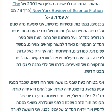
המאמר התפרסם לראשונה בגליון מאי 2001 של
The
New York Review of Science Fiction
(כרך 13, מס'
9, עמ' 1, 6-8).
בכנסים, במסיבות ובשיחות פרטיות, אני שומעת מזה שנים
על בסיס המנויים ההולך ופוחת של כתבי העת המודפסים
הגדולים למד"ב, ועל כשלונם של כתבי העת ושל ספרי
המד"ב המקוריים כאחד למשוך קוראים צעירים. במשך
שנים אני, כמו רבים, התייחסתי לזה אך ורק כאל עדות
לירידה בקריאה כפעילות פנאי ולטווחי הקשב ההולכים
ומתקצרים של הצעירים. לידתו של ילדי נתנה לי נקודת
מבט חדשה.
אני בטוחה כעת שבני בן ששה עשר החודשים, שכבר מפגין
עניין מדאיג בדפוס, יהיה קורא. אבל האם הוא יהיה קורא
מד"ב? בילדותי שלי, צרכתי בשמחה מדע בדיוני של
תקופת תור הזהב שנכתב לפני שנולדתי. כשאני מנסה
לדמיין איך ייראה המד"ב של ימינו לבני, אני חוששת לא רק