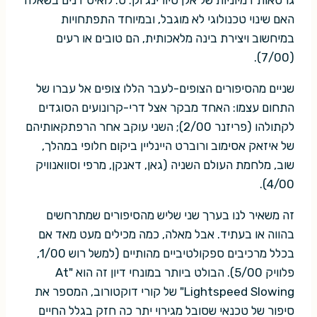
גרסאות דמיוניות של אלן טיורינג וק. ס. לואיס דנים בשאלה
האם שינוי טכנולוגי לא מוגבל, ובמיוחד התפתחויות
במיחשוב ויצירת בינה מלאכותית, הם טובים או רעים
(7/00).
שניים מהסיפורים הצופים-לעבר הללו צופים אל עברו של
התחום עצמו: האחד מבקר אצל דרי-קרונועים הסוגדים
לקתולהו (פריזנר 2/00); השני עוקב אחר הרפתקאותיהם
של איזאק אסימוב ורוברט היינליין ביקום חלופי במהלך,
שוב, מלחמת העולם השניה (גאן, דאנקן, מרפי וסוואנוויק
4/00).
זה משאיר לנו בערך שני שליש מהסיפורים שמתרחשים
בהווה או בעתיד. אבל מאלה, כמה מכילים מעט מאד אם
בכלל מרכיבים ספקולטיביים מהותיים (למשל רוש 1/00,
פלוויק 5/00). הבולט ביותר במונחי דיון זה הוא "At
Lightspeed Slowing" של קורי דוקטורוב, המספר את
סיפור של טכנאי שסובל מגירוי יתר כה חזק בגלל החיים