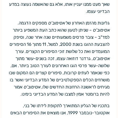
שאך מעט ממנו יעניין אותו, אלא גם שהאשמה נעוצה במדע
הבדיוני עצמו.
גליונות מהזמן האחרון של
אסימוב'ס
מספקים הדגמה.
אסימוב'ס
– שניתן לטעון שהוא כתב העת המשפיע ביותר
למד"ב – צובר פרסים משמעותיים שנה אחר שנה, וסיפק
להצבעת ההוגו בשנת 2000, למשל, 11 מתוך 16 הסיפורים
המועמדים ואת כל שלושת זוכי הסיפורים הקצרים. עורך
אסימוב'ס
, גרדנר דוזואה עצמו, זכה בשנים-עשר מתוך
שלושה-עשר פרסי הוגו האחרונים לעורך הטוב ביותר. אם,
כפי שנאמר לעתים קרובות, סיפורים קצרים הם המקום שבו
מושחזים הכלים הספקולטיביים של המדע הבדיוני ואשר בו
מגיחים לראשונה החזונות החדשים שלו,
אסימוב'ס
אמור
להיות ברומטר אמין למצבו של המדע הבדיוני בימינו.
בתכניו של הגליון המתוארך לתקופת לידתו של בני,
אוקטובר-נובמבר 1999, אנו מוצאים את הסיפורים הבאים