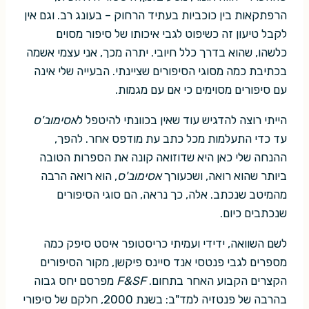
הרפתקאות בין כוכביות בעתיד הרחוק – בעונג רב. וגם אין
לקבל טיעון זה כשיפוט לגבי איכותו של סיפור מסוים
כלשהו, שהוא בדרך כלל חיובי. יתרה מכך, אני עצמי אשמה
בכתיבת כמה מסוגי הסיפורים שציינתי. הבעייה שלי אינה
עם סיפורים מסוימים כי אם עם מגמות.
הייתי רוצה להדגיש עוד שאין בכוונתי להיטפל ל
אסימוב'ס
עד כדי התעלמות מכל כתב עת מודפס אחר. להפך,
ההנחה שלי כאן היא שדוזואה קונה את הספרות הטובה
ביותר שהוא רואה, ושכעורך
אסימוב'ס
, הוא רואה הרבה
מהמיטב שנכתב. אלה, כך נראה, הם סוגי הסיפורים
שנכתבים כיום.
לשם השוואה, ידידי ועמיתי כריסטופר איסט סיפק כמה
מספרים לגבי פנטסי אנד סיינס פיקשן, מקור הסיפורים
הקצרים הקבוע האחר בתחום.
F&SF
מפרסם יחס גבוה
בהרבה של פנטזיה למד"ב: בשנת 2000, חלקם של סיפורי