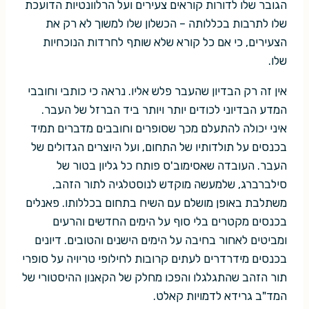
הגובר שלו לדורות קוראים צעירים ועל הרלוונטיות הדועכת
שלו לתרבות בכללותה – הכשלון שלו למשוך לא רק את
הצעירים, כי אם כל קורא שלא שותף לחרדות הנוכחיות
שלו.
אין זה רק הבדיון שהעבר פלש אליו. נראה כי כותבי וחובבי
המדע הבדיוני לכודים יותר ויותר ביד הברזל של העבר.
איני יכולה להתעלם מכך שסופרים וחובבים מדברים תמיד
בכנסים על תולדותיו של התחום, ועל היוצרים הגדולים של
העבר. העובדה שאסימוב'ס פותח כל גליון בטור של
סילברברג, שלמעשה מוקדש לנוסטלגיה לתור הזהב,
משתלבת באופן מושלם עם השיח בתחום בכללותו. פאנלים
בכנסים מקטרים בלי סוף על הימים החדשים והרעים
ומביטים לאחור בחיבה על הימים הישנים והטובים. דיונים
בכנסים מידרדרים לעתים קרובות לחילופי טריויה על סופרי
תור הזהב שהתגלגלו והפכו מחלק של הקאנון ההיסטורי של
המד"ב גרידא לדמויות קאלט.