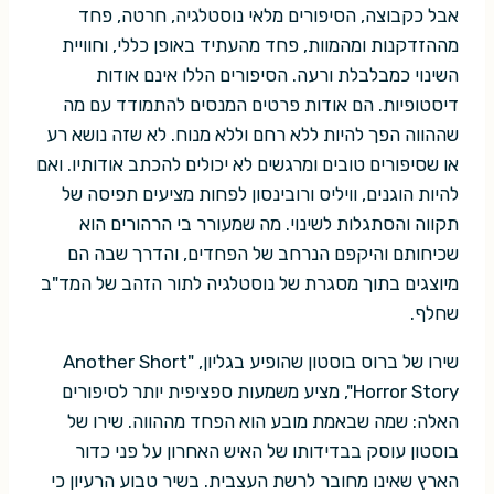
אבל כקבוצה, הסיפורים מלאי נוסטלגיה, חרטה, פחד
מההזדקנות ומהמוות, פחד מהעתיד באופן כללי, וחוויית
השינוי כמבלבלת ורעה. הסיפורים הללו אינם אודות
דיסטופיות. הם אודות פרטים המנסים להתמודד עם מה
שההווה הפך להיות ללא רחם וללא מנוח. לא שזה נושא רע
או שסיפורים טובים ומרגשים לא יכולים להכתב אודותיו. ואם
להיות הוגנים, וויליס ורובינסון לפחות מציעים תפיסה של
תקווה והסתגלות לשינוי. מה שמעורר בי הרהורים הוא
שכיחותם והיקפם הנרחב של הפחדים, והדרך שבה הם
מיוצגים בתוך מסגרת של נוסטלגיה לתור הזהב של המד"ב
שחלף.
שירו של ברוס בוסטון שהופיע בגליון, "Another Short
Horror Story", מציע משמעות ספציפית יותר לסיפורים
האלה: שמה שבאמת מובע הוא הפחד מההווה. שירו של
בוסטון עוסק בבדידותו של האיש האחרון על פני כדור
הארץ שאינו מחובר לרשת העצבית. בשיר טבוע הרעיון כי