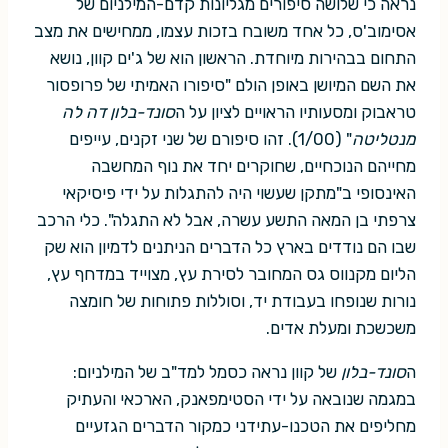
נראה כי שלושה סיפורים מגליונות קדם-המילניום של
אסימוב'ס, כל אחד משובח בזכות עצמו, ממחישים את מצב
התחום בבהירות מיוחדת. הראשון הוא של ג'ים קוון, נושא
את השם המיושן באופן הולם "סיפורו האמיתי של פרופסור
טראבוק ומסעותיו הראויים לציון על ה
סונד-בלון דה לה
מנטליטה
" (1/00). זהו סיפורם של שני זקנים, עייפים
מחייהם הנוכחיים, שחוקרים יחד את נוף המחשבה
האינסופי ב"מתקן שעשוי היה להתגלות על ידי פיסיקאי
צרפתי בן המאה התשע עשרה, אבל לא התגלה". כלי הרכב
שבו הם נודדים בארץ כל הדברים הניתנים לדמיון הוא שק
הליום מקנווס גס המחובר לסירת עץ, מצוייד במדחף עץ,
נורות שנופחו בעבודת יד, וסוללות פתוחות של חומצה
משכשכת ומעלת אדים.
ה
סונד-בלון
של קוון נראה כסמל למד"ב של המילניום:
במגמה שנובאה על ידי הסטימפאנק, הארכאי והעתיק
מחליפים את הטכנו-עתידני כמקור הדברים הגזעיים