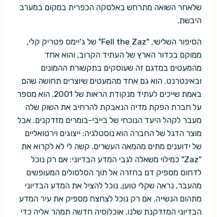
שלאחר השואה מתרחש באלסקה הכפרית במקום במערב
היבשת.
הסיפור השלישי, "Fell the Zaz" של ג'יימס פטריק קלי,
ממוקם בכדור הארץ של העתיד הקרוב, והוא אחד
מהמעטים במדגם זה שעוסקים בתקשורת ההמונים
ובאינטרנט. הוא גם אחד מהמעטים שיוצרים תחושה שהם
באמת שייכים לעתיד מנקודת הראות של 2001. הוא מספר
על חברת הפקת מדיה הנאבקת להרחיב את השוק שלה
מעבר לקהל היעד הנוכחי של בייבי-בומרים מזדקנים. אבל
מוצר הדגל של החברה הוא נוסטלגיה: ייצוגים וירטואליים
של ידוענים מתים מהמאה העשרים. קשה לי לא לקרוא את
"Zaz" כמילוי משאלה לגבי המדע הבדיוני: אם רק נוכל
לדחוס מספיק דם בחזרה אל תוך הסלסולים המעופשים
מהעבר, נראה שקלי טוען, נוכל להציל את המדע הבדיוני
מתהום הנשייה. אם רק נוכל לצחצח מספיק את עיר המדע
הבדיוני המזדקנת שלנו, אוכלוסיה חדשה תמהר אליה כדי