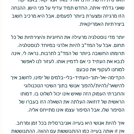
שאני גדלתי איתה, החדש תמיד עדיף על פני הישן. ההנחה
הזו מרגיזה ומצערת ביותר לפעמים, אבל היא מרכיב חשוב
ביצירתיות האמריקאית.
יותר מדי נוסטלגיה מרעילה את החיוניות והיצירתיות של כל
תחום. אבל על המד"ב להיות אלרגי במיוחד לנוסטלגיה.
תרומתו החשובה ביותר של המד"ב לתרבות, נראה לי, אינה
לנבא את העתיד כי אם לדמיין אותו. לעזור לנו לאפשר
למוחנו לעקוף את טבעם
הקדימה-אל-תוך-העתיד-בלי-בלמים של ימינו, לחשוב איך
להישאר/להיות/להפוך אנושי בתוך השינוי הטכנולוגי
והחברתי העמוק הזה שאיש אינו יכול לשלוט בו. דמותו
הראשית של דוזואה העלתה את השאלה הזו בעברו של
הסיפור שלו, אבל הסיפור עצמו אינו מתייחס אליה.
איך להיות אנושי היא בעייה אוניברסלית בכל זמן ומרחב.
אין זו אותה בעייה כמו ההתגוששות עם ההווה. ההתגוששות