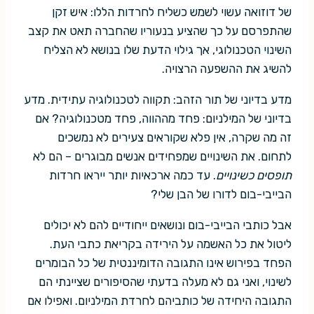
של דוזואה עשוי לשמש כשליח לחרדות הללו: איש זקן
שהתפרסם על כך שהציע בנעוריו שהחברה תאט את קצב
השינוי הטכנולוגי, אך גילוי הדעת שלו בנושא לא הצליח
להשיג את ההשפעה הרצויה.
מדע בדיוני של תור הזהב: תקווה לטכנולוגיה עתידית. מדע
בדיוני של המילניום: פחד מההווה, פחד מטכנולוגיה? אם
זה מה שקרה, אין פלא שקוראים צעירים לא נמשכים
לתחום. את השינויים שמפחידים אנשים מבוגרים – הם לא
תופסים כשינויים
. עד כמה ארכאיות יותר ייראו חרדות
הבייבי-בום לדורו של הבן שלי?
אבל כותבי הבייבי-בום ונושאים ייחודיים להם לא יכולים
ליטול את כל האשמה על הירידה בקריאת כתבי העת.
הפחד בפירוש אינו התגובה הדומיננטית של כל הבומרים
לשינוי, ואני גם לא מעלה בדעתי שהסיפורים שציינתי הם
התגובה היחידה של כותביהם לחרדת המילניום. ואפילו אם