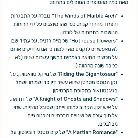
מאת כמה מהסופרים המובילים בתחום:
"The Winds of Marble Arch", נובלה על התבגרות
והפחד מההזדקנות, כפי שהן מיוצגים על ידי הרוחות
הנושבות בתחתית של לונדון.
"Hothouse Flowers" של מייק רזניק, על עתיד שבו
לא מאפשרים לזקנים מאד למות כי אם מחזיקים אותם
על מכשירי החיאה כצמחים במשך עשרות שנים (לא
כל כך שונה מההווה!)
"Riding the Gigantosaur" של מייקל סוואנוויק, על
זקן הגוסס מסרטן שהוא עשיר דיו כדי שמוחו יושתל
בגיגנטוזאור בתקופת הקרטיקון.
"A Knight of Ghosts and Shadows" של דוזואה,
על איש זקן, הקרוב למותו וייתכן שסובל מהזיות, שחי
אל תוך עולם של שינויים חברתיים וטכנולוגיים
מבלבלים.
"A Martian Romance" של קים סטנלי רובינסון, על