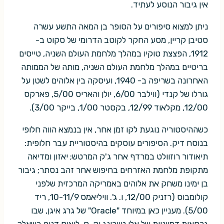
אין גיבור הנוסע לעתיד.
ניתן למצוא סיפורים על הסופר בן המאה התשע עשרה
סטיבן קריין, מסע החקר לקוטב הדרומי של סקוט ב-
1912, הפצצת טוקיו במהלך מלחמת העולם השניה, טייסים
בריטיים במהלך מלחמת העולם השניה, מותה של הממותה
האחרונה בשריפה ב- 1940, ועיסקה בין אלוהים לשטן על
גורלו של קנדי (ווילבר 6/00, יולן והאריס 5/00, פארקס
12/00, מקלאוד 12/99, בקסטר 1/00, בייקר 3/00).
כשההיסטוריה נוגעת לקו זמן אחר, אין בנמצא הווה חלופי
בנוסח דיק. הסיפורים עוסקים בהיסטוריית עבר חלופית:
תיאודור רוזוולט במרדף אחר ג'ק המרטש; יאזון ומדיאה
מתקופת מלחמת האזרחים בחיפוש אחר זהב נסתר; גיבור
בן ימינו משחק את אלוהים באמריקה המרכזית שלפני
קולומבוס (רזניק 12/00, ו. ג'. וויליאמס 10-11/9, ריד
5/00). מעניין כאן במיוחד "Oracle" של גרג איגן, שבו