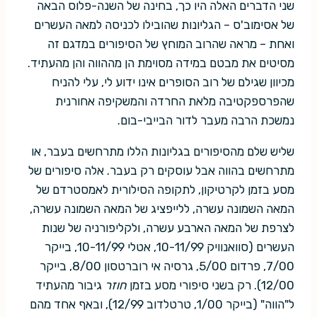
שני הדברים האלה היו כך, בחינה של השנה-פלוס הבאה
של אסימוב'ס – הגליונות שהובילו לכניסה למאה העשרים
ואחת – מראה שהרוב המוחץ של הסיפורים במדגם זה
מסיטים את מבטם במידה מסוימת הן מההווה והן מהעתיד.
מכיוון שגילם של רוב הסופרים אינו ידוע לי, עלי להניח
שהפרספקטיבה מלאת החרדה והמשקיפה אחורנית
נמשכת הרבה מעבר לדור הבייבי-בום.
שליש שלם מהסיפורים בגליונות הללו מתרחשים בעבר, או
מתרחשים בהווה אבל עוסקים רק בעבר. אלה סיפורים של
מסע בזמן לקרטיקון, לתקופה הסילורית לאמסטרדם של
המאה השמונה עשרה, ללייפציג של המאה השמונה עשרה,
לצרפת של המאה הארבע עשרה, ולקליפורניה של שנות
העשרים (סוואנוויק 10-11/99, אטלי 10-11/99, בייקר
7/00, פרדום 5/00, גרסיה אי רוברטסון 8/00, בייקר
12/00). רק בשני סיפורי מסע בזמן
חוזר
גיבור מהעתיד
ל"הווה" (בייקר 1/00, טרטלדוב 12/99), ובאף אחד מהם