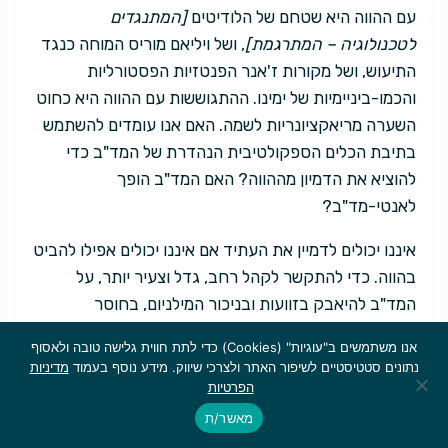
עם ההווה היא שטחם של הלודיטים
[המתנגדים
לטכנולוגיה – המתרגמת]
, ושל ויליאם מוריס המוחה כנגד
התיעוש, ושל מקורות ז'אנר הפנטזיות הפסטורליות
והכמו-ביניימיות של ימינו. ההתגוששות עם ההווה היא כחוט
השערה מריאקציונריות לשמה. האם אנו עומדים להשתמש
בתיבת הכלים הספקולטיבית הנהדרת של המד"ב כדי
להוציא את הדמיון מההווה? האם המד"ב הופך
לאנטי-מד"ב?
איננו יכולים לדמיין את העתיד אם איננו יכולים אפילו להביט
בהווה. כדי להתקשר לקהל רחב, גדל וצעיר יותר, על
המד"ב להיאבק בזוועות ובניכור המילניום, בחוסר
השורשים ובתסיסה ובאבסורדיות, וכן, בפחד המילניום
אנו משתמשים ב"עוגיות" (Cookies) כדי לתת חווית גלישה טובה ולאסוף
מפני העתיד, בדרכים שאינן מסתפקות באמירה "הלוואי
נתונים סטטיסטיים לשיפור האתר ולצרכי שיווק. מידע נוסף בעמוד
מדיניות
שהדברים לא היו כאלה. נהניתי יותר מהעבר". בלי קשר
הפרטיות
חיוני אל הצייטגייסט, רוח הזמן המשתנה תדיר, המד"ב
מאשר/ת
יהפוך למערכת סגורה שבה מיחזור נושאים ורעיונות יהיה