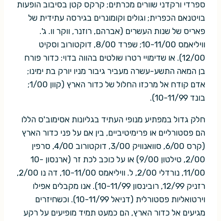
ספרדי ורקדני שוורים מכרתים; קרקס קטן בסיבוב הופעות
בויטנאם הכפרית; וגולים וקומונרים בגירסה עתידית של
פאריס של שנות העשרים (אברהם, רוזנר, ווקר וו. ג'.
וויליאמס 10-11/00; שפרד 8/00, דוקטורוב וסקיט
12/00). או שדימויי רטרו שולטים בהווה בדוי: כדור פורח
בן המאה התשע-עשרה מעביר גיבור מניו יורק בת ימינו;
אדם קודח אל מרכזו החלול של כדור הארץ (קוון 1/00;
בונד 10-11/99).
חלק גדול במפתיע מנופי העתיד בגליונות אסימוב'ס הללו
הם פסטורליים או פרימיטיביים, בין אם על פני כדור הארץ
(קרס 6/00, סוואנוויק 3/00, דוקטורוב 4/00, סרפין
2/00, טילטון 9/00) או על כוכב לכת זר (ארנסון 10-
11/00, נורדלי 2/00, ל. וויליאמס 10-11/00, דה נו 2/00,
רזניק 12/99, רובינסון 10-11/99). אנו מקבלים אפילו
וירטואליות פסטורלית (דניאל 10-11/99). וכשחיזרים
מגיעים אל כדור הארץ, הם כמעט תמיד מופיעים על רקע