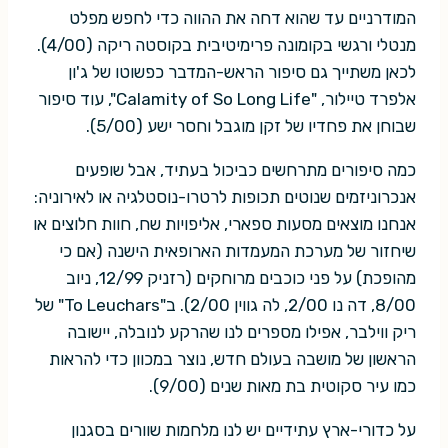
המודרניים עד שהוא דחה את ההווה כדי לחפש מפלט
מנטלי ורגשי בקומונה פרימיטיבית בקוסטה ריקה (4/00).
לכאן משתייך גם סיפור הראש-המדבר כפשוטו של ג'ון
אלפרד טיילור, "Calamity of So Long Life", עוד סיפור
שבוחן את פחדיו של זקן מוגבל וחסר ישע (5/00).
כמה סיפורים מתרחשים כביכול בעתיד, אבל שופעים
אנכרוניזמים שנוטים תכופות לרטרו-נוסטלגיה או לאירוניה:
אנחנו מוצאים מסעות ספארי, אליפויות שח, חוות חלוצים או
שיחזור של מערכת המעמדות הארופאית הישנה (אם כי
מהופכת) על פני כוכבים מרוחקים (רזניק 12/99, ניוב
8/00, דה נו 2/00, לה גווין 2/00). ב"To Leuchars" של
ריק ווילבר, אפילו מספרים לנו שהרקע לנובלה, יישובה
הראשון של מושבה בעולם חדש, נוצר במכוון כדי להראות
כמו עיר סקוטית בת מאות שנים (9/00).
על כדורי-ארץ עתידיים יש לנו מלחמות שוורים בסגנון