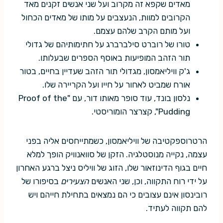
מאדים שקפא זה מקרוב ועל שני אנשים זקנים מאד
הקרובים למוות, הנעצבים על מותו של מאדים הכחול
ועל מותם הקרב שלהם עצמם.
טורו של רוברט סילברברג על חתימותיהם של גדולי
תור הזהב המופיעות באוסף הספרים שבעלותו.
ג'ק וויליאמסון, מגדולי תור הזהב שעדיין בחיים, בטור
אורח שמביט לאחור על חייו ועל הקריירה שלו.
נלסון בונד, עוד סופר מאותו דור, עם "Proof of the
Pudding", קצרצר הומוריסטי.
הרטרוספקטיבה של וויליאמסון, כשמתייחסים אליה בפני
עצמה, נקייה מנוסטלגיה. הזקן של סוואנוויק הופך למלא
חיים בגוף הדינוזאור שלו, הזוג של וויליס ניצל ברגע האחרון
על ידי רוח התקווה, וכן, שני האנשים
הצעירים
בסיפורו של
רובינסון אינם עצובים כי הם נמצאים בתחילת חייהם ויש
להם תקווה לעתיד.