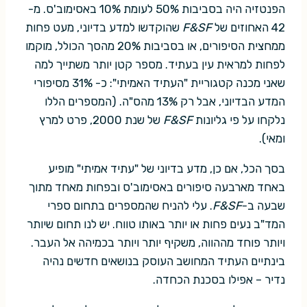
הפנטזיה היה בסביבות 50% לעומת 10% באסימוב'ס. מ-
42 האחוזים של
F&SF
שהוקדשו למדע בדיוני, מעט פחות
ממחצית הסיפורים, או בסביבות 20% מהסך הכולל, מוקמו
לפחות למראית עין בעתיד. מספר קטן יותר משתייך למה
שאני מכנה קטגוריית "העתיד האמיתי": כ- 31% מסיפורי
המדע הבדיוני, אבל רק 13% מהס"ה. (המספרים הללו
נלקחו על פי גליונות
F&SF
של שנת 2000, פרט למרץ
ומאי).
בסך הכל, אם כן, מדע בדיוני של "עתיד אמיתי" מופיע
באחד מארבעה סיפורים באסימוב'ס ובפחות מאחד מתוך
שבעה ב-
F&SF
. עלי להניח שהמספרים בתחום ספרי
המד"ב נעים פחות או יותר באותו טווח. יש לנו תחום שיותר
ויותר פוחד מההווה, משקיף יותר ויותר בכמיהה אל העבר.
בינתיים העתיד המחושב העוסק בנושאים חדשים נהיה
נדיר – אפילו בסכנת הכחדה.