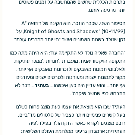
בתרבות הכללית שחשים שהמחשבה על זמנים פשוטים
יותר מרגיעה אותם.
הסיפור השני, שכבר הוזכר, הוא הקינה של דוזואה "A
Knight of Ghosts and Shadows" (10-11/99), על
זקן שנולד בשנות השמונים ואשר "חי יותר ממרבית עולמו".
"החברה שאליה נולד לא התקיימה עוד; היא היתה מתה כמו
התקופה הויקטוריאנית, מועברת לחנויות לממכר עתיקות
ולאלבומי תמונות מאובקים ולזכרונות מאובקים אף יותר,
מקור לתמונות ישנות ומעודנות ולסרטים ישנים ומעודנים
אף יותר… והוא עדיין היה כאן איכשהו…
בעתיד
… דבר לא
התרחש כפי שחשב שיקרה".
העתיד שבו הוא מוצאת את עצמו כעת מוצג פחות כשלם
בעל קשרים פנימיים ויותר כצביר של סלסולים מד"ביים,
רובם מוצגים לקורא כאשר הזקן הולך בפילדלפיה
העתידית: ארמגדון גרעיני ממלחמת העולם השלישית;