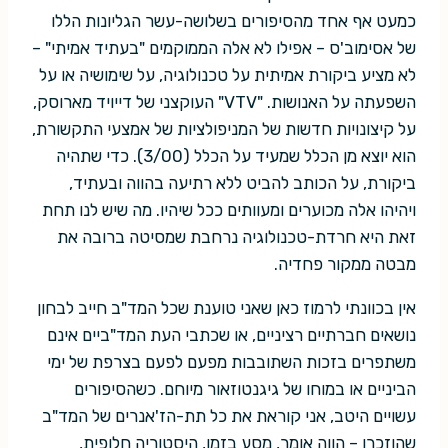
כמעט אף אחד מהסיפורים בשלושה-עשר הגליונות הללו
של אסימוב'ס – אפילו לא אלה הממוקמים "בעתיד אמיתי" –
לא מציע ביקורת אמיתית על טכנולוגיה, על שימושיה או על
השפעתה על האנושות. "VTV" העוקצני של דייויד מארוסק,
על קיצונויות חדשות של המניפולציות של אמצעי התקשורת,
הוא יוצא מן הכלל שמעיד על הכלל (3/00). כדי שתהיה
ביקורת, על הכותב להביט ללא רתיעה בהווה ובעתיד,
ויהיהו אלה מכוערים ומעוותים ככל שיהיו. מה שיש לנו תחת
זאת היא חרדת-טכנולוגיה נרחבת שמסיטה ברובה את
מבטה ממקור פחדיה.
אין בכוונתי לרמוז כאן שאני טוענת שכל המד"ב חייב לבחון
נושאים חברתיים רציניים, או שכתבי העת המד"ביים אינם
משתפרים בזכות השתובבות מפעם לפעם בצרפת של ימי
הביניים או במוחו של גיגנטוזאור מיוחם. כשהסיפורים
עשויים היטב, אני קוראת את כל תת-הז'אנרים של המד"ב
שהוזכרו – הווה אומר, מסע בזמן, היסטוריה חלופית,