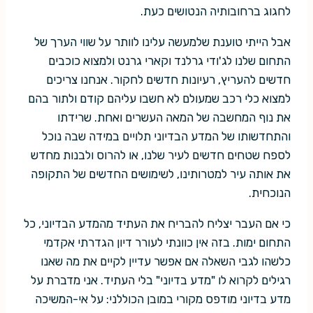
לחגוג ברחובותיה הנטושים כעת.
אבל הייתי טוענת שלמעשה עלינו לוותר על שווי הערך של
התחום שלנו לג'ודי גרלנד וקארי גרנט ולמצוא כוכבים
חדשים להעריץ, רעיונות חדשים לחקור. אנחנו צריכים
למצוא כלי רכב שמעולם לא חשבו עליהם קודם ולתור בהם
את נוף המחשבה של המאה העשרים ואחת. שרידתו
והתחדשותו של המדע הבדיוני תלויים במידה שבה נוכל
לספח שטחים חדשים לעיר שלנו, או להרוס ולבנות מחדש
את אותה עיר למטרותינו, לשימושים החדשים של התקופה
הנוכחית.
כי אם העבר יצליח להבריח את העתיד מהמדע הבדיוני, כל
התחום ימות. בזה אין כוונתי לעורר דיון הגדרתי אקדמי
כלשהו לגבי השאלה אם אפשר עדיין לקיים את מה שאנו
רגילים לקרוא לו "מדע בדיוני" בלי העתיד. אני מדברת על
מדע בדיוני מודפס מקורי במובן הכוללני: על אי-המשיכה