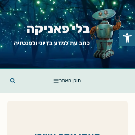
Ski
t
conten
בלי פאניקה
פתח סרגל נגישות
כתב עת למדע בדיוני ולפנטזיה
תוכן האתר