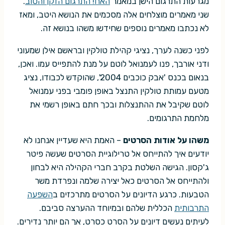
מגרעות התרגום הישן במאמר
האח! התרגום הזקן והטוב
.
שני מאמרים מוצלחים אלה מסכמים את הנושא היטב, ומאז
לא נכתבו מאמרים נוספים שחידשו משהו בנושא זה.
לפני כשנה לערך, נציגי קהילת טולקין ובראשם אילן שמעוני
ודני אורבך, פנו לעמנואל לוטם על מנת להתפייס עמו. ואכן,
בנאום בכנס 'אבק כוכבים 2004', שהוקדש לכבודו, נציג
מטעם עמותת טולקין התנצל באופן פומבי בפני עמנואל
לוטם שקיבל את ההתנצלות ובכך חתם באופן רשמי את
מלחמת התרגומים.
משהו על אודות הסרטים
– האמת היא שעדיין אנחנו לא
יודעים איך להתייחס אל טרילוגיית הסרטים שעשה פיטר
ג'קסון. הגישה השלטת בקרב חברי הקהילה היא לבחון
ולהתייחס אל הסרטים כאל יצירה שלמה ונפרדת משר
הטבעות. כרגע הדיונים על הסרטים מתרכזים ב
השפעה
התרבותית
הכללית שלהם ובמיוחד ההערצה סביבם.
לעיתים נעשים דיונים על הסרט כסרט, אך הם יותר נדירים.