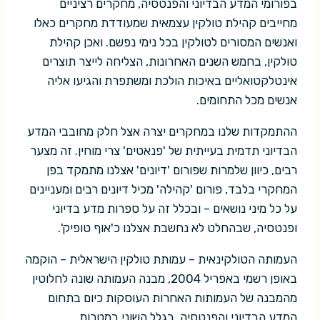
בפורומי המדע הבדיוני והפנטסיה, מחקרים רציניים
מחייבים קהילת טולקין עצמאית שמעודדת מחקרים כאלו
ואנשים המסורים לטולקין בכל נימי נפשם. ואכן קהילת
טולקין, בחמש השנים האחרונות, הצליחה לייצר תוצרים
אינטלקטואליים באיכות הולכת ומשתפרת והגיעו אליה
אנשים מכל התחומים.
ההתמקדות שלנו במחקרים יצרה אצל חלק מחובבי המדע
הבדיוני תדמית בעייתית של 'פנאטים' צרי מוחין. זה מצער
רבים, כיוון שלמרות שפורום 'דיונים' אצלנו מתמקד בפן
המחקרי בלבד, פורום 'קהילה' מכיל דיונים רבים ומעניינים
על כל מיני נושאים – ובכלל זה על ספרות מדע בדיוני
ופנטסיה, שבהחלט לא נחשבת אצלנו כ'אוף טופיק'.
העמותה הטולקינאית – עמותת טולקין הישראלית – הוקמה
באופן רשמי באפריל 2004, מבנה העמותה שונה לחלוטין
מהמבנה של העמותות האחרות העוסקות כיום בתחום
המדע הבדיוני והפנטסיה. בגלל השוני במטרות