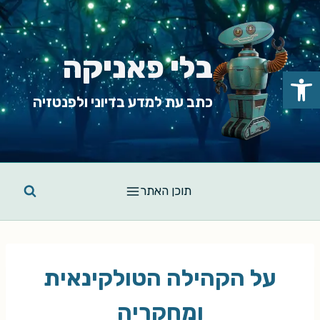
Ski
t
conten
בלי פאניקה
פתח סרגל נגישות
כתב עת למדע בדיוני ולפנטזיה
תוכן האתר
על הקהילה הטולקינאית
ומחקריה