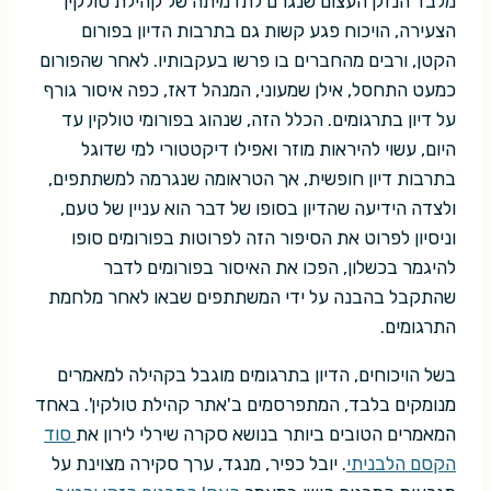
מלבד הנזק העצום שנגרם לתדמיתה של קהילת טולקין
הצעירה, הויכוח פגע קשות גם בתרבות הדיון בפורום
הקטן, ורבים מהחברים בו פרשו בעקבותיו. לאחר שהפורום
כמעט התחסל, אילן שמעוני, המנהל דאז, כפה איסור גורף
על דיון בתרגומים. הכלל הזה, שנהוג בפורומי טולקין עד
היום, עשוי להיראות מוזר ואפילו דיקטטורי למי שדוגל
בתרבות דיון חופשית, אך הטראומה שנגרמה למשתתפים,
ולצדה הידיעה שהדיון בסופו של דבר הוא עניין של טעם,
וניסיון לפרוט את הסיפור הזה לפרוטות בפורומים סופו
להיגמר בכשלון, הפכו את האיסור בפורומים לדבר
שהתקבל בהבנה על ידי המשתתפים שבאו לאחר מלחמת
התרגומים.
בשל הויכוחים, הדיון בתרגומים מוגבל בקהילה למאמרים
מנומקים בלבד, המתפרסמים ב'אתר קהילת טולקין'. באחד
המאמרים הטובים ביותר בנושא סקרה שירלי לירון את
סוד
הקסם הלבניתי
. יובל כפיר, מנגד, ערך סקירה מצוינת על