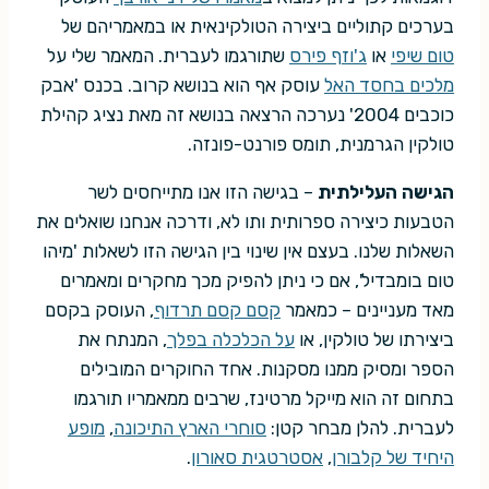
בערכים קתוליים ביצירה הטולקינאית או במאמריהם של
טום שיפי
או
ג'וזף פירס
שתורגמו לעברית. המאמר שלי על
מלכים בחסד האל
עוסק אף הוא בנושא קרוב. בכנס 'אבק
כוכבים 2004' נערכה הרצאה בנושא זה מאת נציג קהילת
טולקין הגרמנית, תומס פורנט-פונזה.
הגישה העלילתית
– בגישה הזו אנו מתייחסים לשר
הטבעות כיצירה ספרותית ותו לא, ודרכה אנחנו שואלים את
השאלות שלנו. בעצם אין שינוי בין הגישה הזו לשאלות 'מיהו
טום בומבדיל', אם כי ניתן להפיק מכך מחקרים ומאמרים
מאד מעניינים – כמאמר
קסם קסם תרדוף
, העוסק בקסם
ביצירתו של טולקין, או
על הכלכלה בפלך
, המנתח את
הספר ומסיק ממנו מסקנות. אחד החוקרים המובילים
בתחום זה הוא מייקל מרטינז, שרבים ממאמריו תורגמו
לעברית. להלן מבחר קטן:
סוחרי הארץ התיכונה
,
מופע
היחיד של קלבורן
,
אסטרטגית סאורון
.