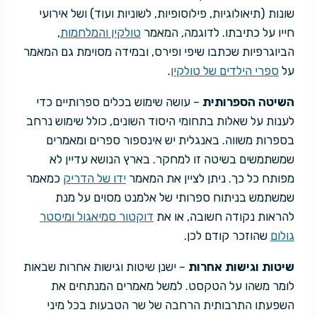
שונות (תיאולוגיות, פילוסופיות, לשוניות ועוד) ושל אירועי
חייו על כתיבתו. לדוגמה, המאמר
טולקין והמלחמות
,
הביוגרפיות שכתבו שיפי ופירס, ובמידה מסוימת גם המאמר
על
ספרי הילדים של טולקין
.
השיטה הספרותית
– עושה שימוש בכלים ספרותיים כדי
לענות על שאלות בתחומי היסוד השונים, כולל שימוש נרחב
בספרות משווה. באנגלית יש אינספור ספרים ומאמרים
שמשתמשים בשיטה זו למחקר. בארץ הנושא עדיין לא
מפותח כל כך. ניתן לציין את המאמר
ידו של הדריק
כמאמר
שמשתמש בניתוח ספרותי של אלמנט מסוים על מנת
להראות נקודה חשובה, או את
דוקטור סמיאגול ומיסטר
גולום
שהוזכר קודם לכן.
שיטות וגישות אחרות
– ישנן שיטות וגישות אחרות שבאות
לומר משהו על הטקסט. למשל מאמרים המנתחים את
השפעתו התרבותית הרחבה של שר הטבעות בכל מיני