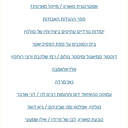
אסטרטגית סאורון / מייקל מארטינז
ספר ההגדות האבודות
יסודות נורדיים עתיקים ביצירותיו של טולקין
בית הסוכנים על ספת הפסיכיאטר
דוקטור סמיאגול ומיסטר גולום / רמי שלהבת ורוני רוחקין
אלדאלאמבה
נארמרדה
עמוקה קהאזאד דום ותהומות רבים לה / דני אורבך
טולקין, אפלטון ומה שביניהם / גיא דואר
טבעת סאורון, לבו של פרודו / אילן שמעוני