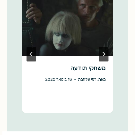
k
p
k
משחקי תודעה
anu
מאת:
רמי שלהבת
18 בינואר 2020
מ