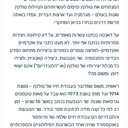
המנתחים את טולקין קיימים לעשרותיהם וקהילות טולקין
שונות בעולם – מגרמניה ועד ארצות הברית, עמדו באותה
פרשת דרכים ובחרו בכיוון המחקרי.
על דאנטה נכתבו עשרות מאמרים, על דון קיחוטה ויצירות
ספרותיות נכתבו אף יותר. לא מעט כתבי עת אקדמיים
ואקדמיים-למחצה עוסרים בספרים וביצירות מתחום המדע
הבדיוני והפנטסיה. שר הטבעות, כיצירה קאנונית, ולצידו
כל מכלול יצירותיו של טולקין (או "הלגנדריום") אינם יוצאי
דופן. ומשום מה?
ראשית, משום שמדובר בעבודת חייו של טולקין – משנת
1914 ועד מותו בשנת 1973 הוא עבד על מאות טקסטים
וגרסאות שונות. שר הטבעות נכתב במשך 16 שנים – זמן
רב לפי כל קנה מידה לכתיבת ספר בודד. שר הטבעות
והלגנדריום הם עבודת חיים שלמה של פרופסור
באוקספורד שהיה אחד הכשרונות הפילולוגיים והספרותיים