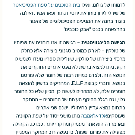
לדמותו של גולום, ואילו
בית הסוכנים על ספת הפסיכיאטר
של שירלי לירון בוחן את יחסי דנתור ופאראמיר, ואילנה
בוגוד בחנה את המניעים הפסיכולוגיים של פאנור
בהרצאתה בכנס "אבק כוכבים".
הגישה הלינגוויסטית
– בגישה זו אנו בוחנים את שפותיו
של טולקין – לא רק כמוטיב סגנוני ביצירה אלא כחלק
מרכזי ביצירתו של טולקין, שעלילות ספריו נועדו לשמש לו
רקע. ניתן למצוא ברשת לא מעט אתרים החוקרים את
הנושא הזה, ולצדם כמויות רבות של חומר שלא פורסם
בנושא, וחברי קבוצת E.L.F, המחזיקים ברשיון להוצאת
חומרים אלה, לא ממהרים לעשות כן. מכיון שלא כל החומר
גלוי, וגם בגלל ההיקף העצום של החומרים – המחקר
בתחום נמצא עדיין בחיתוליו. ישנם שני אתרים
שעוסקים
אלדאלאמבה
נותן מושגי יסוד על שפת הקווניה
ונארמרדה הוא אתר מעמיק ומחקרי יותר. כמו כן, הקהילה
מפעילה את פורום 'שפות', בו נעשה רוב המחקר המעניין