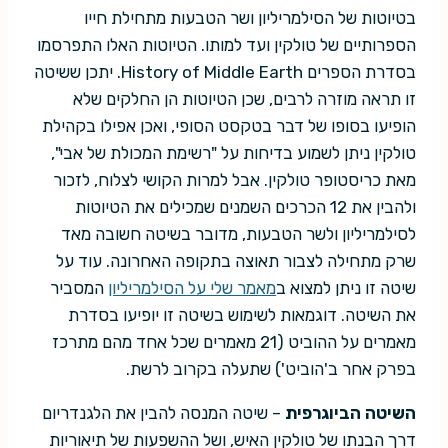
בטיוטות של הסילמריליון ושר הטבעות מתחילת חייו
הספרותיים של טולקין ועד למותו. הטיוטות האלו התפרסמו
בסדרת הספרים History of Middle Earth. יתכן ששיטה
זו תראה מוזרה לרבים, שכן הטיוטות הן החלקים שלא
הופיעו בסופו של דבר בטקסט הסופי, ואכן אפילו בקהילת
טולקין ניתן לשמוע בדיחות על "רשימת המכולת של אבי",
מאת כריסטופר טולקין. אבל למרות הקושי לצלוח, לזכור
ולהבין את 12 הכרכים השמנים שמכילים את הטיוטות
לסילמריליון ולשר הטבעות, מדובר בשיטה חשובה מאד
שרק מתחילה לצבור תאוצה בתקופה האחרונה. עוד על
שיטה זו ניתן למצוא ב
מאמר שלי על הסילמריליון
המסביר
את השיטה. דוגמאות לשימוש בשיטה זו יופיעו בסדרת
מאמרים על ההוביט (21 מאמרים שכל אחד מהם מתרכז
בפרק אחר ב'הוביט') שתעלה בקרוב לרשת.
השיטה הביוגרפית
– שיטה המנסה להבין את הלגנדריום
דרך הבנתו של טולקין האיש, ושל ההשפעות של תיאוריות