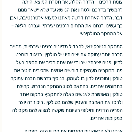
צומת דרכים – הדרך הקלה, אך חסרת המוצא, היתה
להמשיך בדרכנו ולטחון את הנושא עד שלא יישאר ממנו
דבר. הדרך האחרת דרשה מאתנו למצוא אלטרנטיבה, ואכן
כך עשינו. זנחנו את התחום ה'פנים יצירתי' ועברנו הלאה –
אל המחקר הטולקינאי.
המחקר הטולקינאי, להבדיל מדיונים 'פנים יצירתיים', מחייב
הכרה יותר עמוקה עם יצירותיו של טולקין. בניגוד מוחלט
לדיון 'פנים יצירתי' שבו די אם אתה מכיר את הספר בעל
פה, מחקרים מעמיקים דורשים אנשים שמכירים היטב את
טולקין ומוכנים לדון בו לעומק. בנוסף נדרשת הבנה עמוקה
בתחומים אחרים, בהתאם לסוג המחקר הנדרש. קהילת
טולקין מאפשרת לאנשים כאלה להתקבץ במקום אחד
ולרכז את האהבה והעניין שלהם בטולקין. ריכוז זה יוצר
הפריה הדדית וחילופי רעיונות שקשה למצוא להם מקבילה
במקומות אחרים.
אנחנו לא הראשונים המנסים את הכיוון הזה. ספרים