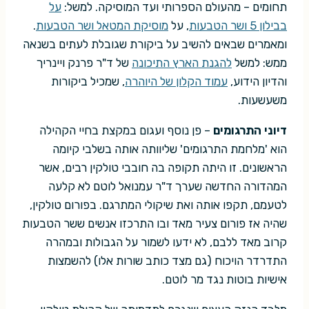
תחומים – מהעולם הספרותי ועד המוסיקה. למשל:
על
בבילון 5 ושר הטבעות
, על
מוסיקת המטאל ושר הטבעות
.
ומאמרים שבאים להשיב על ביקורת שגובלת לעתים בשנאה
ממש: למשל
להגנת הארץ התיכונה
של ד"ר פרנק ויינריך
והדיון הידוע,
עמוד הקלון של היוהרה
, שמכיל ביקורות
משעשעות.
דיוני התרגומים
– פן נוסף ועגום במקצת בחיי הקהילה
הוא 'מלחמת התרגומים' שליוותה אותה בשלבי קיומה
הראשונים. זו היתה תקופה בה חובבי טולקין רבים, אשר
המהדורה החדשה שערך ד"ר עמנואל לוטם לא קלעה
לטעמם, תקפו אותה ואת שיקולי המתרגם. בפורום טולקין,
שהיה אז פורום צעיר מאד ובו התרכזו אנשים ששר הטבעות
קרוב מאד ללבם, לא ידעו לשמור על הגבולות ובמהרה
התדרדר הויכוח (גם מצד כותב שורות אלו) להשמצות
אישיות בוטות נגד מר לוטם.