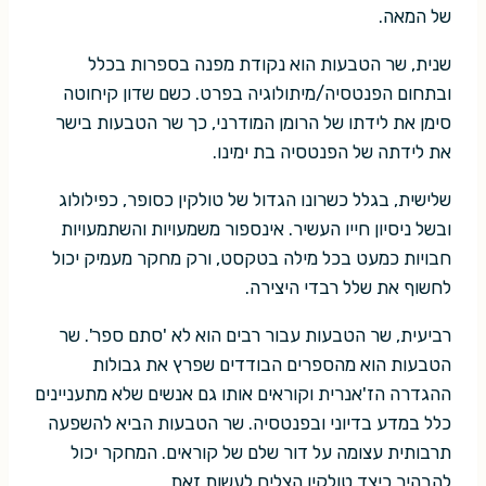
של המאה.
שנית, שר הטבעות הוא נקודת מפנה בספרות בכלל
ובתחום הפנטסיה/מיתולוגיה בפרט. כשם שדון קיחוטה
סימן את לידתו של הרומן המודרני, כך שר הטבעות בישר
את לידתה של הפנטסיה בת ימינו.
שלישית, בגלל כשרונו הגדול של טולקין כסופר, כפילולוג
ובשל ניסיון חייו העשיר. אינספור משמעויות והשתמעויות
חבויות כמעט בכל מילה בטקסט, ורק מחקר מעמיק יכול
לחשוף את שלל רבדי היצירה.
רביעית, שר הטבעות עבור רבים הוא לא 'סתם ספר'. שר
הטבעות הוא מהספרים הבודדים שפרץ את גבולות
ההגדרה הז'אנרית וקוראים אותו גם אנשים שלא מתעניינים
כלל במדע בדיוני ובפנטסיה. שר הטבעות הביא להשפעה
תרבותית עצומה על דור שלם של קוראים. המחקר יכול
להבהיר כיצד טולקין הצליח לעשות זאת.