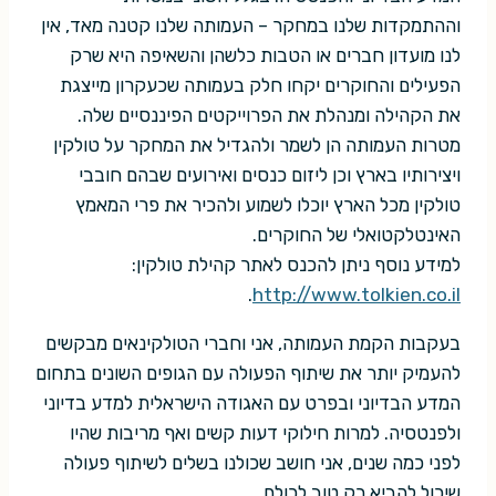
וההתמקדות שלנו במחקר – העמותה שלנו קטנה מאד, אין
לנו מועדון חברים או הטבות כלשהן והשאיפה היא שרק
הפעילים והחוקרים יקחו חלק בעמותה שכעקרון מייצגת
את הקהילה ומנהלת את הפרוייקטים הפיננסיים שלה.
מטרות העמותה הן לשמר ולהגדיל את המחקר על טולקין
ויצירותיו בארץ וכן ליזום כנסים ואירועים שבהם חובבי
טולקין מכל הארץ יוכלו לשמוע ולהכיר את פרי המאמץ
האינטלקטואלי של החוקרים.
למידע נוסף ניתן להכנס לאתר קהילת טולקין:
.
http://www.tolkien.co.il
בעקבות הקמת העמותה, אני וחברי הטולקינאים מבקשים
להעמיק יותר את שיתוף הפעולה עם הגופים השונים בתחום
המדע הבדיוני ובפרט עם האגודה הישראלית למדע בדיוני
ולפנטסיה. למרות חילוקי דעות קשים ואף מריבות שהיו
לפני כמה שנים, אני חושב שכולנו בשלים לשיתוף פעולה
שיכול להביא רק טוב לכולם.