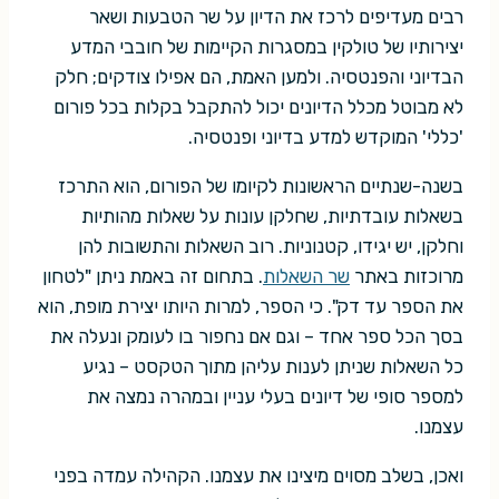
רבים מעדיפים לרכז את הדיון על שר הטבעות ושאר
יצירותיו של טולקין במסגרות הקיימות של חובבי המדע
הבדיוני והפנטסיה. ולמען האמת, הם אפילו צודקים; חלק
לא מבוטל מכלל הדיונים יכול להתקבל בקלות בכל פורום
'כללי' המוקדש למדע בדיוני ופנטסיה.
בשנה-שנתיים הראשונות לקיומו של הפורום, הוא התרכז
בשאלות עובדתיות, שחלקן עונות על שאלות מהותיות
וחלקן, יש יגידו, קטנוניות. רוב השאלות והתשובות להן
מרוכזות באתר
שר השאלות
. בתחום זה באמת ניתן "לטחון
את הספר עד דק". כי הספר, למרות היותו יצירת מופת, הוא
בסך הכל ספר אחד – וגם אם נחפור בו לעומק ונעלה את
כל השאלות שניתן לענות עליהן מתוך הטקסט – נגיע
למספר סופי של דיונים בעלי עניין ובמהרה נמצה את
עצמנו.
ואכן, בשלב מסוים מיצינו את עצמנו. הקהילה עמדה בפני