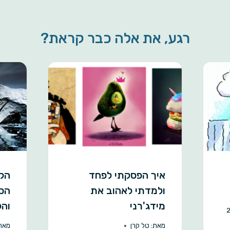
r
e
רגע, את אלה כבר קראת?
איך הפסקתי לפחד
הקו
ולמדתי לאהוב את
הספ
מידג'רני
והק
מאת:
טל קרן
מאת