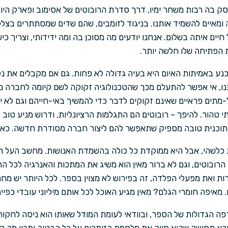
 בה רבות משחר ימיו, דרך סדרת הרובוטים של אסימוב ופארק היורה 
 ומאיים להשמיד אותנו. בניגוד לזומבים, שהם שדים שמסתתרים בצללי
יים איתה בשלום. אנחנו יודעים מה מסוכן בה ומה ידידותי, וצריך כיש
הפתיחה שלו חלשה יותר.
כנע באמיתות האיום היא בעיה גדולה לא פחות. גם אם מקבלים את נ
ו, אי אפשר להתעלם מכך שהטכנולוגיה זקוקה לשם קיומה לחברה 
-מתים פראיים שאינם זקוקים לדבר כדי להמשיך באי-חייהם וגם לא י
 טהור. להיפך – רובוטים הם התגלמות הרציונליות, ודרוש מניע טוב
 תוכנית טובה מספיק שתאפשר להם ליצור חברה מסודרת חדשה. כאוס
ת כלשהי, אבל היא ממוקדת כל כולה בהשמדת האנושות. מחשב העל ה
ובוטים, וגם לא ברור מאין הוא משיג את המתכות והאנרגיה לכל הר
 ואת מפעלי הפלדה, זה בפירוש לא מצוין בספר. לכל היותר יש מחנ
. מאיפה חומרי הגלם? מאין מגיע האוכל לכל אותם מיליוני עובדי כפי
פה הגדולות של הספר, ובוודאי לעומת המודל שאותו הוא ניסה לחקו