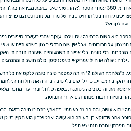
רא תחושה שהוא חווה את מלחמת הזומבים על כל הבטיה ומבין מה קרה.
חוסר מחשבה, לא טורח. באף אחד מ-380 עמודי הספר לא הרגשתי שאני באמת מבין
ריכים לקרות בכל תרחיש סביר של מרד מכונות. וכשעצם פריצת המל
הטעם לקרוא?
ספר היא פשוט הכתיבה שלו. וילסון עוקב אחרי כעשרה סיפורים נפ
הניצחון על הרובוטים, אבל אין שום הבדלי סגנון משמעותיים או אופ
רכבות, בלי גוונים ובלי אפיונים משמעותיים שיעוררו הזדהות. האק
, ילדה ניצולה או חייל אמריקאי באפגניסטן. כולם חושבים ומתנהגים 
אפילו סיפור המסגרת לא משכנע. ב"מלחמת העולם Z" הייתה למספר סיבה טוב
חרי הקרב המכריע, כדי לרשום בלי סיבה ברורה את תולדות המלחמה 
וא עושה את זה בסביבה מסוכנת, בשעה שלו ולחבריו עוד מחכה מ
הרובוטיות הרבות שנותרו גם אחרי התבוסה.
ה שהוא עושה, והסופר גם לא ממש מתאמץ לתת לו סיבה כזאת. הכל 
ר אחר שדווקא כן ידע מה הוא עושה. אבל וילסון הוא חקיין רשלן ש
 הפרוזן יוגורט הזה יצא תפל.