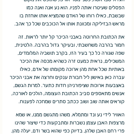
הפסלים שעיטרו אותה לפניו. הוא נע אנה ואנה כמו
שבשבת, כאילו רוחו של האדם שהמציא אותו אוחזת בו
מראש הבזיליקה ומכוונת אותו אל הכוכבים שכל כך אהב.
את הכתובת החרוטה באבני הכיכר קל יותר לראות. זה
חמור בהרבה משחשבתי, ובעיקר גדול בהרבה. הלטינית,
שפה שגורה כל כך בעיר הזו, בקרב תושביה המלומדים,
המשכילים, נראית כמעט זרה כשהיא מכסה את הכיכר
באותיות שכל אחת מהן ארוכה מקומתו של אדם, כאילו
עברה כאן באישון ליל חבורת ענקים וחרצה את אבני הכיכר
באצבעות ארוכות שציפורניהן חדות כתער. למרות הגשם,
אנשים מתאספים סביב הכתובת העצומה, הולכים לאורכה,
קוראים אותה שוב ושוב ככתב סתרים שמחכה לפענוח.
האוויר לידי נע ונד ומתמלא. משהו מתגשם ממנו, או שמא
מרצפות האבן עצמן נשברות ומתבקעות כדי שיצור שהינו
פרי רחם האבן שלהן, בדיוק כפי שהוא בשר ודם, יעלה מהן.