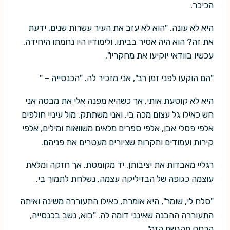
הכיכר.
היא לא עונה. "הוא לא עזב את העיר עשרות שנים, ידעת
את זה? הוא היה אסיר בביתו, ולימודיו היו נחמתו היחידה.
עכשיו בוודאי יוקיעו את מחקריו".
"הם הוקעו לפני זמן רב", אני מזכיר לה. "הכנסייה – "
היא לא קוטעת אותי, אך כשהיא מפנה אלי את מבטה אני
חש כאילו גל עצום מכה בי, ואני משתתק. מול עיניי חולפים
אלפי פסלי אבן, אלפי ספרים מלאים משוואות ומילים, אלפי
קירות ועמודים ותקרות שציורים מעטרים את פניהם.
רגליי מאבדות את יציבותן. יד מקומטת, אך חזקה ומלאת
עוצמה כגופה של הבזיליקה עצמה, נשלחת לתמוך בי.
"סלח לי, שומר", היא אומרת, כאילו התעוררה משינה ואיתה
התעוררה ההבנה שאינני דומה לה. "בוא, נשב בכנסייה,
הרחק מהגשם הזה".