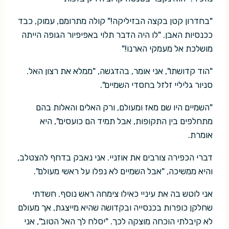
"בחדרון קטן בקצה הבזיליקה!" קולה מתרומם, עמוק, כבד
ככנסיות האבן. "לו היה הדבר תלוי באפיפיור הגופה הייתה
מושלכת אל מעמקי הארנו!"
"הוד קדושתו", אני אומר, בהדגשה, "ממלא את רצון האל.
סניור גליליי זלזל בחסדי השמיים".
"השמיים היו שם מאז ומעולם, ורק האלים והאלות בהם
מתחלפים בין התקופות, אבל תמיד הם כועסים", היא
אומרת.
דברי הכפירה צורבים את אוזניי. אני נאבק בדחף להצטלב,
והיא ממשיכה, "אבל השמיים לא נפלו על ראשי מעולם".
אני לוטש בה את עיניי כאילו צימחה ראש נוסף. חשדתי
שחלקן כופרות בכנסייה ובקדושה שהיא מייצגת, אך מעולם
לא קיבלתי הוכחה מוצקה לכך. "יסלח לך האל הטוב", אני