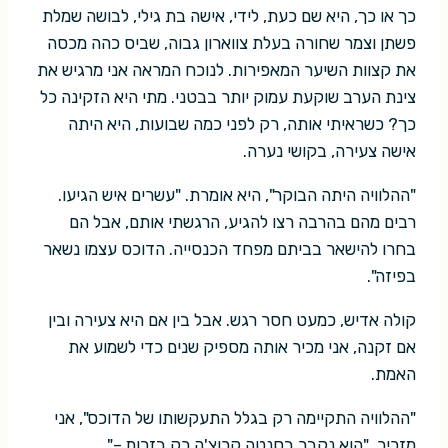
כך או כך, היא שם כעת, לידי, אישה בת גילי, לבושה שמלת
פשתן וצמר שחורה בעלת צווארון גבוה, שביס כהה מכסה
את קצוות השיער המאפירות. לנוכח המראה אני מרגיש את
צינת הערב שוקעת עמוק יותר בבטני. מתי היא הזקינה כל
כך? כשראיתי אותה, רק לפני כמה שבועות, היא היתה
אישה צעירה, בקושי נערה.
"ההלוויה היתה הבוקר", היא אומרת. "עשרים איש הגיעו.
רבים מהם בהרבה רצו להגיע, הרגשתי אותם, אבל הם
בחרו להישאר בביתם מפחד הכנסייה. הדוכס עצמו נשאר
בפיזה".
קולה אדיש, כמעט חסר רגש. אבל בין אם היא צעירה ובין
אם זקנה, אני מכיר אותה מספיק שנים כדי לשמוע את
האמת.
"ההלוויה התקיימה רק בגלל התעקשותו של הדוכס", אני
מזכיר. "הוא נקבר בסנטה קרוצ'ה רק בזכות –"