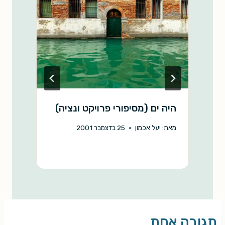
היה ים (מסיפורי פרויקט ונציה)
א
ה
מאת:
יעל אכמון
25 בדצמבר 2001
מ
תגובה אחת