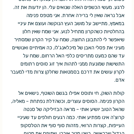
לרגע. מעשי הכשפים האלה שנואים עלי. הן יודעות את זה.
אבל נראה שאין לי ברירה אחרת. אני מטפס פנימה
במאמץ, מתיישב על מושב העץ הנוקשה ועוצם את עיניי
בהחלטיות כשהקרון מתחיל לנוע. אני שמח שאין חלון
שיאפשר לי להתבונן החוצה, שמח על קיר הקרון שמסתיר
מעיני את פסלי האבן של מיכלאנג'לו, כה אמיתיים ואנושיים
עד שהם כמעט מתריסים כלפי האל הרחום, שמח על
התשישות שמונעת ממני לתהות איך זוג סוסים רתומים
לקרון עושים את דרכם בסמטאות שחלקן צרות מדי למעבר
אדם.
קולות השוק, חי ותוסס אפילו בגשם השוטף, נישאים אל
הקרון פנימה. הסוסים עוצרים, וכשהדלת נפתחת – מאליה,
שהאל הטוב יושיע אותי – מראה הבזיליקה של סנטה
קרוצ'ה אינו מפתיע אותי. כמה רגעים חולפים עד שעיניי
העייפות, קצרות הרואי, מזהות סוף סוף את הטלסקופ
הגדול שבראשה, כשני מטר אורכו, שתופס את מקום