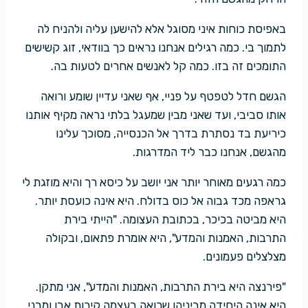
באפיסת כוחות איני מסוגל אלא להישען עליה ולהניח לה
לתמוך בי. כמה רגילים אנחנו נראים כך בוודאי, זוג קשישים
התומכים זה בזו. כמה קל לאנשים אחרים לטעות בה.
הגשם חדל לטפטף על פניי, אף שאני עדיין שומע ורואה
אותו סביבי, ועד שאני מבין שמעגל בלתי נראה מקיף אותנו
כיריעת בד נסתרת בדרך אל הכנסייה, מסוכך עלינו
מהגשם, אנחנו כבר ליד המדרגות.
כמה רגעים מאוחר יותר אני יושב על כיסא רך והיא מוזגת לי
גראפה מכד גבוה אל כוס בדולח. היא אינה כועסת יותר.
היא מביטה בכיכר, בכתובת העצומה. "הייתי בירת
התרבות, האמנות והמדע", היא אומרת פתאום, ובקולה
מצלצלים פעמונים.
"פירנצה היא בירת התרבות, האמנות והמדע", אני מתקן.
היא אינה היחידה מביניהן שרואה בעצמה קירות אבן ומבני