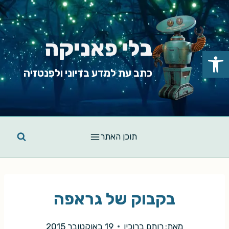
Ski
t
conten
בלי פאניקה
פתח סרגל נגישות
כתב עת למדע בדיוני ולפנטזיה
תוכן האתר
בקבוק של גראפה
מאת:
רותם ברוכין
19 באוקטובר 2015