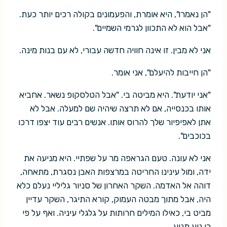
"הן נאמרו", היא אומרת, והפעמונים בקולה רכים יותר כעת.
"אבל הוא לא התכוון לגרמי השמיים".
אני לא מבין. זו אינה חוויה חדשה עבורי, לא עם בנות מינה.
"הן חייבות להיעלם", אני אומר.
"אני יודעת". היא מביטה בי. "אבל הטלסקופ נשאר. אחביא
אותו בכנסייה, אם לא תרצה שיהיה שם למעלה. אבל לא
אתן לאפיפיור שלך להרוס אותו. אנשים רבים עוד יצפו דרכו
בכוכבים".
אני לא עונה. טעם הגראפה מר על שפתיי. היא מניעה את
ידה, ומול עינינו החריטה במרצפות האבן נסגרת, מתאחה,
דוהה אל האדמה. השקר האחרון של סניור גליליי נעלם כלא
היה, אבל מתוך מבטה העמוק, קורא התיגר, השקר עדיין
מביט בי, כאילו המילים חרותות על גלגלי עיניה. ואף על פי
כן נוע תנוע.