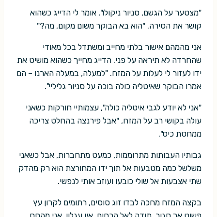
"מצטער על הגשם, סניור ניקולו", אומר לי הדייג כשהוא
קושר את הסירה. "הוא בא הבוקר משום מקום, מה?"
אני מהמהם אישור בלתי מחייב ומשתדל בכל מאודי
שהחרדה לא תיראה על פני. הדייג מחייך כשהוא מושיט את
ידו לעזור לי לעלות על המזח. "למעלה, במעלה הארנו – הם
אמרו הבוקר שאיטליה כולה בוכה על סניור גליליי".
"אני לא יודע לגבי איטליה כולה", עצמותיי חורקות כשאני
עולה בקושי רב על המזח, "אבל פירנצה בהחלט צריכה
ממחטת כיס".
גבותיו העבותות מתרוממות, כמעט מתחברות, אבל כשאני
משלשל כמה מטבעות אל תוך ידו המחורצת הוא רק מהדק
שתי אצבעות אל שולי כובעו ועוזב אותי לנפשי.
בקצה המזח מחכה לבדו זוג סוסים, רתומים לקרון עץ
פשוט אך סגור, תודה לאל הרחום. אין עגלון. אני מהסס