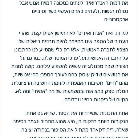
את דמות האנדרואיד, לעתים כמכונה דמוית אנוש אבל
נטולת רגשות, ולעתים כאדם העשוי בשר וסיביים
אלקטרוניים.
למרות זאת "אנדרואידים" לא התיישן אפילו קצת. שהרי
העתיד של הספר אינו מתיימר להיות תחזית ריאלית של
הצפוי לחברה האנושית, אלא רק כלי שמסייע לנו להתבונן
על החברה האנושית ועל ערכי המוסר שלה, כמו גם על
הצורה שבה טכנולוגייה עשויה להשפיע עליהם. קשה למנות
את הנושאים שדיק עוסק בהם לעורך הספר: מהי אנושיות,
מהם "חיים", חשיבות האמפתיה לעומת החשיבה הרציונלית,
הטלת ספק במציאות ובמשמעות של מה "אמיתי" ומה לא,
הקיום של ריקנות בחיינו וכדומה.
אחת התכונות שמייחדות את הספר, שהיא גם אחת
הנקודות היותר חזקות בו, היא שהוא מתחיל ונגמר בסימני
שאלה. ריק דקארד מתחיל את הסיפור בנקודה יציבה