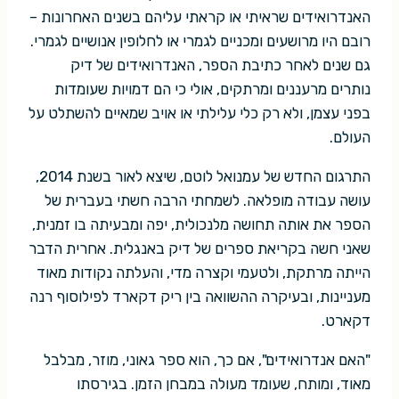
האנדרואידים שראיתי או קראתי עליהם בשנים האחרונות –
רובם היו מרושעים ומכניים לגמרי או לחלופין אנושיים לגמרי.
גם שנים לאחר כתיבת הספר, האנדרואידים של דיק
נותרים מרעננים ומרתקים, אולי כי הם דמויות שעומדות
בפני עצמן, ולא רק כלי עלילתי או אויב שמאיים להשתלט על
העולם.
התרגום החדש של עמנואל לוטם, שיצא לאור בשנת 2014,
עושה עבודה מופלאה. לשמחתי הרבה חשתי בעברית של
הספר את אותה תחושה מלנכולית, יפה ומבעיתה בו זמנית,
שאני חשה בקריאת ספרים של דיק באנגלית. אחרית הדבר
הייתה מרתקת, ולטעמי וקצרה מדי, והעלתה נקודות מאוד
מעניינות, ובעיקרה ההשוואה בין ריק דקארד לפילוסוף רנה
דקארט.
"האם אנדרואידים", אם כך, הוא ספר גאוני, מוזר, מבלבל
מאוד, ומותח, שעומד מעולה במבחן הזמן. בגירסתו