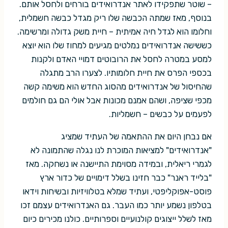
– שוטר שתפקידו לאתר אנדרואידים בורחים ולחסל אותם.
בנוסף, מאז שמתה הכבשה שלו ריק מגדל כבשה חשמלית,
וחלומו הוא לגדל חיה אמיתית – חיית משק גדולה ומרשימה.
כששישה אנדרואידים נמלטים מגיעים למחוז שלו הוא יוצא
למסע במטרה לחסל את הרובוטים דמויי האדם ולקנות
בכספי הפרס את חיית חלומותיו. לצערו הרב מתגלה
שהחיסול של אנדרואידים מהסוג החדש הוא משימה קשה
מכפי שציפה, ושהם אמנם מכונות אבל אולי הם גם חולמים
לפעמים על כבשים – חשמליות.
אם נבחן היום את ההתאמה של העתיד שמציג
"אנדרואידים" למציאות המוכרת לנו נגלה שהתמונה לא
לגמרי ריאלית, ובמידה מסוימת התיישנה או נשחקה. מאז
"בלייד ראנר" כבר חזינו בשלל דימויים של כדור ארץ
פוסט-אפוקליפטי, ועתיד שמלא בטלוויזיות ובשיחות וידאו
בטלפון נשמע יותר כמו העבר. גם האנדרואידים עצמם זכו
מאז לשלל ייצוגים קולנועיים וספרותיים. כולנו מכירים כיום