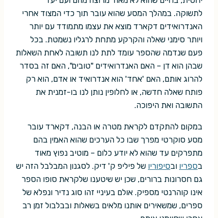
יחסית, בחיים שהוא לא מאוד מרוצה מהם ועם יעד
לתשוקה. במהלך המסע שהוא עובר תוך כדי המצוד אחרי
האנדרואידים דקארד מוצא את עצמו מתמודד עם יותר
ויותר סימני שאלה והקרקע מתחת לרגליו נשמטת. בכל
פעם שנדמה שהספר עומד לתת לנו תשובה לאחת השאלות
שבהן הוא דן – האם האנדרואידים "טובים", האם זה בסדר
להרוג אותם, האם 'אחד' הוא אנדרואיד או אדם, הוא רק
פותח שאלה חדשה, או לחלופין נותן לנו בו-זמנית את
התשובה ואת היפוכה.
במקום להתקדם לקראת מטרה או הבנה, דקארד עובר
מסע סוקרטי מפרך שבו כל הערכים שהוא האמין בהם
מתפרקים עד שהוא לא יודע כלום – מוטיב נפוץ מאוד
ב
ספריו
וב
סיפוריו
של פיליפ ק' דיק. לסגנון המבלבל הזה יש
גם חסרונות ברורים, שכן יש שיטענו שלקראת סופו הספר
אינו קוהרנטי מספיק. אולם בעיניי זהו סוג נדיר ונפלא של
ספרים, שמשאירים אותנו מלאים בשאלות ובבלבול זמן רב