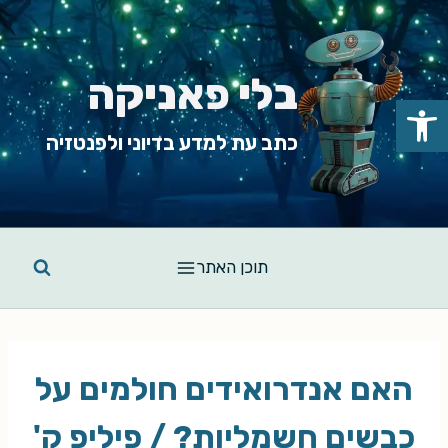
Ski
t
conten
בלי פאניקה
פתח סרגל נגישות
כתב עת למדע בדיוני ולפנטזיה
תוכן האתר
האם אנדרואידים חולמים על
כבשים חשמליות? / פיליפ ק'