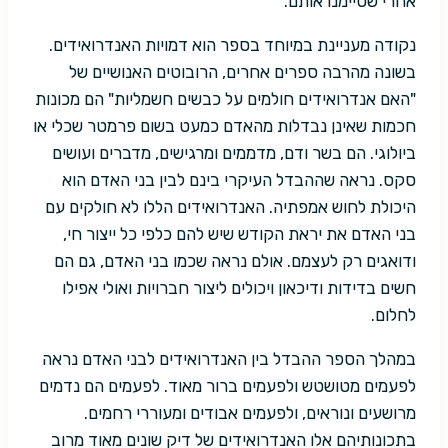
אחרי שסיימנו אותם.
נקודה מעניינת במיוחד בספר הוא דמויות האנדרואידים.
בשונה מהרבה ספרים אחרים, הרובוטים האנושיים של
"האם אנדרואידים חולמים על כבשים חשמליות" הם מכונות
חכמות שאינן נבדלות מהאדם כמעט בשום פרמטר שכלי או
ביולוגי. הם בשר ודם, מדממים ומרגישים, מדברים ועושים
סקס. נראה שההבדל העיקרי בינם לבין בני האדם הוא
היכולת לחוש אמפתיה. האנדרואידים הללו לא חולקים עם
בני האדם את יראת הקודש שיש להם כלפי כל ייצור חי,
ודואגים רק לעצמם. אולם נראה שכמו בני האדם, גם הם
חשים בדידות ודיכאון ויכולים ליצור חברויות ואולי אפילו
לחלום.
במהלך הספר ההבדל בין האנדרואידים לבני האדם נראה
לפעמים מטושטש ולפעמים ברור מאוד. לפעמים הם נדמים
מרושעים ונוראים, ולפעמים אבודים ומעוררי רחמים.
בתכונותיהם אלו האנדרואידים של דיק שונים מאוד מרוב