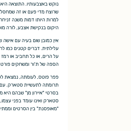
נוקש באצבעותיו. התוצאה היא מ
שרוצח מדי פעם או זה שמחסל ב
למרות היותו דמות משנה זניח
היקום בנקישת אצבע, לורה מופ
אין כמובן שום בעיה עם אישה 
עלילתית. דברים קטנים כמו לח
על הרים, או כל תחביב או רמז 
הספה של ת'ור ומשחקים פורטניי
פפר פוטס, לעומתה, נמצאת לכ
תרומתה לתעשיית סטארק. עם זא
בסרטי "איירון מן" שבהם היא מ
סטארק ואינו עומד בפני עצמו,
"מאופסנת" בין הסרטים וממתי