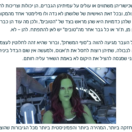
כישוריהן משתווים או עולים על עמיתיהן הגברים, הן יכולות וצריכות 
, ובכל זאת האישיות של שלושתן לא נדה ולו מילימטר אחד מהמקום 
הן כדמויות היא שהן מראש בצד של "הטובים", ולכן מה עוד הן כבר י
מן, ת'ור או כל גבר אחר מה"טובים" יש לאן להתפתח. להן – לא.
העבר מגיעה להווה ב"סוף המשחק", וברור שהיא זהה לחלוטין לעצמ
לנבולה, שתיהן רוצות לחסל את ת'אנוס, ולמעשה אין שום הבדל ביניה
ני שמנסה להציל את היקום לא באמת השאיר עליה חותם.
זקה ביותר, המהירה ביותר והפמיניסטית ביותר מכל הגיבורות שהוצגו