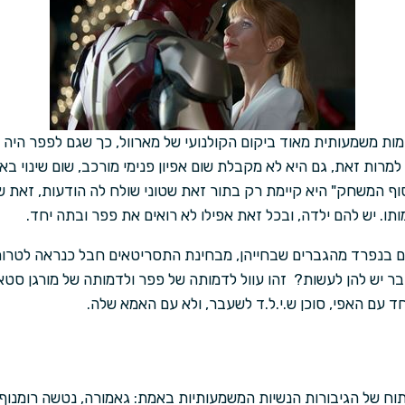
א דמות משמעותית מאוד ביקום הקולנועי של מארוול, כך שגם לפפר היה
למרות זאת, גם היא לא מקבלת שום אפיון פנימי מורכב, שום שינוי בא
ף המשחק" היא קיימת רק בתור זאת שטוני שולח לה הודעות, זאת שט
ו. יש להם ילדה, ובכל זאת אפילו לא רואים את פפר ובתה יחד.
יום בנפרד מהגברים שבחייהן, מבחינת התסריטאים חבל כנראה לטרו
ר יש להן לעשות? זהו עוול לדמותה של פפר ולדמותה של מורגן סט
 עם האפי, סוכן ש.י.ל.ד לשעבר, ולא עם האמא שלה.
יתוח של הגיבורות הנשיות המשמעותיות באמת: גאמורה, נטשה רומנו