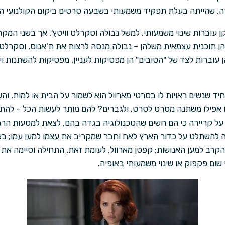
, שהייתה בעלת תפקיד משמעותי בשבעה סרטים ביקום הקולנועי הז
קן עוברות שינוי משמעותי. למשל נבולה וסקרלט וויטץ'. אך בשני המ
להן תוכנית עצמאית משלהן – נבולה מנסה לרצות את ת'אנוס, וסקרלט 
ן עוברות לצד של "הטובים" הן מפסיקות לעניין, מפסיקות להשתנות ויכ
 שנשים ראויות לו בסרטי מארוול הוא לשמור על הבית או למות, וה
 אפילו משתנה מסרט לסרט. ולגברים? להם מותר לעשות הכל – לה
על קריירה כי הם חשים שהטכנולוגיה בגדה בהם, לצאת למסעות הרג ב
ה להשתלט על כדור הארץ לאח וחבר שמקריב את עצמו למען עמו; בא
הקרב למען האנושות; קפטן מארוול, לעומת זאת, התחילה וסיימה א
שום פקפוק או שינוי משמעותי באופיה.