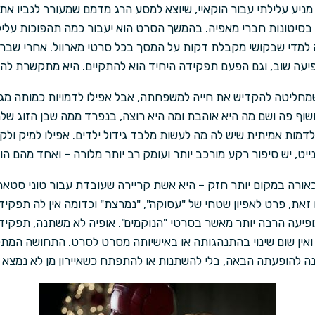
ניע עלילתי עבור הוקאיי, שיוצא למסע הרג מדמם שמעורר לגביו את 
סיטונות חברי מאפיה. בהמשך הסרט הוא יעבור כמה תהפוכות עלילתי
ה למדי שבקושי מקבלת דקות על המסך בכל סרטי מארוול. אחרי שבר
יעה שוב, וגם הפעם תפקידה היחיד הוא להתקיים. היא מתקשרת להוק
שמחליטה להקדיש את חייה למשפחתה, אבל אפילו לדמויות כמותה מג
שוף פה ושם מה היא אוהבת ומה היא רוצה, בנפרד ממה שבן הזוג שלה
לדמות אמיתית שיש לה מה לעשות מלבד גידול ילדים. אפילו למיק ולקו
ט, יש סיפור רקע מורכב יותר ועומק רב יותר מלורה – ואחד מהם הו
אורה במקום יותר חזק – היא אשת קריירה שעובדת עבור טוני סטא
ת, פרט לאפיון שטחי של "עסוקה", "נמרצת" וכדומה אין לה תפקיד ע
ופיעה הרבה יותר מאשר בסרטי "הנוקמים". אופיה לא משתנה, תפקידה
 ואין שום שינוי בהתנהגותה או באישיותה מסרט לסרט. התחושה המ
נה להופעתה הבאה, בלי להשתנות או להתפתח כשאיירון מן לא נמצא