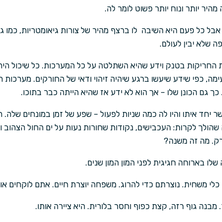
מהיר יותר ונוח יותר פשוט לומר לה.
אבל כל פעם היא השיבה לו ברצף מהיר של צורות גיאומטריות, כמו גוש
ה שלא יבין לעולם.
 החריקות בטנק וידע שהיא השתלטה על כל המערכות. כל שיכול היה
ה, כפי שידע שיעשו ברגע שיהיה זיהוי ודאי של החורקים. מערכות הט
ך גם הכונן שלו – אך הוא לא ידע אז שהיא הייתה כבר בתוכו.
חד איתו והיו לה כמה שניות לפעול – שפע של זמן במונחים שלה. 
 שהולך לקרות: העכבישים, נקודות שחורות נעות על ים החול הצהוב 
ק. מה זה משנה?
לו בארוחה חגיגית לפני המון המון שנים.
לי משחית. נוצרתם כדי להרוג. משפחה יוצרת חיים. אתם לוקחים אות
 מבנה גוף רזה, קצת כפוף וחסר בלורית. היא ציירה אותו.