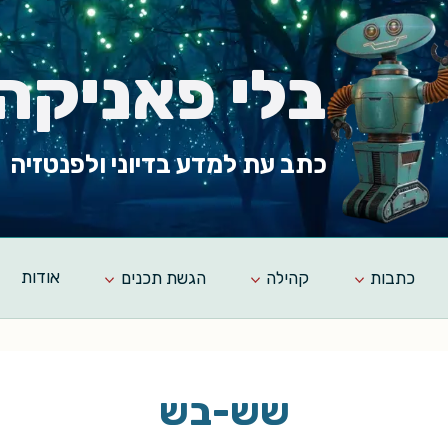
בלי פאניקה
כתב עת למדע בדיוני ולפנטזיה
כתבות
קהילה
הגשת תכנים
אודות
שש-בש