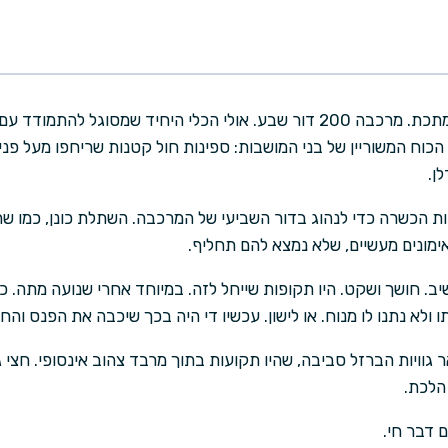
הם היו תקועים בתוך עכביש המתכת. מרכבה 200 דור שבע. אולי הכלי היחיד שמ
הכוח המשוריין של בני המושבות: ספינות חול קטנות שריחפו מעל פנ
ן.
ת הכשרה כדי לנהוג בדור השביעי של המרכבה. השתלת כונן, כמו ש
ימונים מעשיים, שלא נמצא להם תחליף.
ב. חושך ושקט. היו תקופות שייחל לזה. במיוחד אחרי שנועה מתה. 
 ולא נתנו לו מנוח. או לישון. עכשיו די היה בכך שיכבה את הפנס וה
גוויות הברזל סביבה, שהיו תקועות בתוך מרבד צהוב אינסופי. חצי ג
הלכת.
 דבר חי.