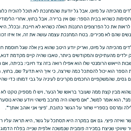
ם מהכיתה על מיוּט, אבל גל יודעת שהמחנכת לא תוכל להוכיח כלום
החסימות כשהיא בבית הספר: שם אין ברירה. אבל בחוץ, אחרי הלימוד
אות את כל הפרצופים החננוֹת האלה כשהיא לא חייבת. ובכלל, היא 
נשים שהם לא מכירים. בטח המחנכת עצמה עושה את זה, אז איזו זכו
ם מהכיתה על מיוט, ואריק יודע היטב שהוא בין אלה שגל חוסמת חו
חוק ילדים מהעתיקים והמקודשים ביותר, טאבו שהיה קיים מקדמת דנא,
ת הייאוש הרומנטי שלו הוא אפילו רואה בזה צד חיובי: בכיתה, אם 
ת הספר הוא יכול להסתכל כמה שירצה, כי איך היא תדע? שם, בחוץ, ה
ים גסים, שהמשקפיים החכמים מקרינים לעיניה על גבי דמותו כדי שה
הוא מבין קצת ממה שעובר בראשו של הנער, ויש לו מספיק טקט לא לד
מני", הוא אומר למשל, "אם מישהו היה מחבב מישהי ויודע שהיא נוסע
לה ומרסס בספריי שחור על הגשר כתובת, 'פיצי אני אוהב אותך'".
שר ואיזה פיצי. גם אם במקרה היא תסתכל על גשר, היא תראה עליו 