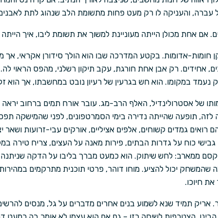
ל עברה, והעניקה לו רק מעט פחות מתשומת הלב שנהוג לתת לאבני
. אם אחת מכולן הייתה מעוניינת למשוך את תשומת ליבו, איך הייתה 
ן חומות-אדומות. בקטע המדרכה שבו הוא הולך סידורן אקראי, אך מ
ם, אחידים. רק אבן אחת חורגת, עקב תיקון רשלני, מהפס הראוי לה. 
 נעמד במקומו. הוא חש בגרעין של רעיון נובט במחשבתו, אך הוא זק
תו של אסטרולינדיל, האלף הרב-מג. עובר אורח תמים ברחוב יראה ר
ה לזה, תופעה שהייתה נדירה בימי הסמרטפונים, לפני שהמישקה תפס
 רואים גמדים קשוחים, אלפים אציליים, אורקים עבי-זרועות ושאר י
בישי כוח על גדרות הבתים, פירות מאנה על העצים, צריח טירה במקו
ם ממארב: לחש שיתוק. הוא כמעט מברך בליבו על הדקה שניתנה ל
ה שהמשחק יכול להציע. מוחו דוהר, פרטי תוכנית מתרקמים במהירות.
את חיוכו.
 אריק תמיד שנא לשמוע בנים אחרים מדברים על גל, מנסים להרשים
הבינו. הצטרפות לשיחה כזו – גם אם הוא עצמו לא אומר בה כמעט ד