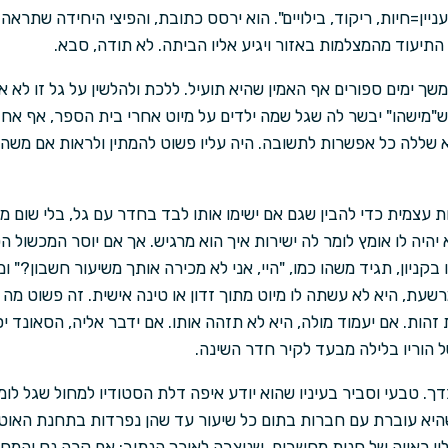
י>8 / תחומי_עניין=חיות, ריקוד, בילויים". הוא ירסס כתובת, והפיצי היחידה ש
התיעוד מהמצלמות באזור ויגיע אליו הביתה. לא תודה, סבא.
משך ימים ספורים אף האמין שהיא תועיל. ללכת ולהלשין על גל זו לא 
 ש"מישהו" יבשר לה שגל שמה ילדים על מיוט אחרי בית הספר, אף אחד
שללה כל אפשרות לתשובה. היה עליו פשוט להמתין ולראות אם משהו ה
עות עצמית כדי להבין שגם אם ישימו אותו לבד בחדר עם גל, בלי שום 
א יהיה לו אומץ לומר לה ישירות איך הוא מרגיש. אך אם יוסר המכשול הט
בקניון, תגיד משהו כמו, "היי, אני לא מכירה אותך משיעור חשבון?"
רשעת, היא לא עשתה לו מיוט מתוך זדון או טינה אישית. זה פשוט מה
זהות. אם יעמוד מולה, היא לא תזהה אותו. אם ידבר אליה, הסאונד יס
 הוריו בלילה מבעד לקיר חדר השינה.
דך. טבעי וסביר בעיניו שהוא יודע איפה דלת הסטודיו למחול שגל לו
היא עוברת עם חברות בתום כל שיעור עד שהן נפרדות בתחנת האוטוב
ון ראווה של חנות מחשבים, שניצבה לאורך הנתיב: אם קרה נס והמח