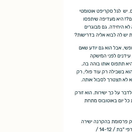
. יש לגל סקריפט אוטומטי
ים?! היא מעדיפה שיתפסו
לא היחידה. גם מבוגרים
ת יש לה לבוא אליה בדרישות?
פשי, אבל הוא גם יודע שאם
 עידנים לפני המישקה
היא תתפוס אותו בוהה בה,
וא בשבילה רק עוד פולי, רק
יא לא תצטרך לסבול אותה.
בר על כך ישירות. הוא זורק
ת כל יום באוטובוס מתחת
רק פרסומת בהקרנה ישירה
מהמישקה לרשתית, איזשהו מסר שיווקי שניצח במכירה פומבית שנמשכה אלפית שנייה בפלח הדמוגרפי "בת / 14-12 /