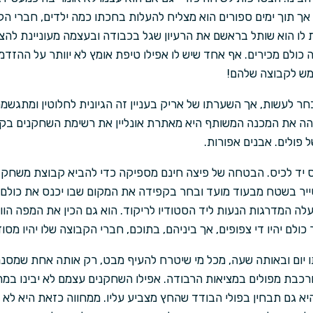
. אך תוך ימים ספורים הוא מצליח להעלות בחכתו כמה ילדים, חברי ה
ית לו הוא שותל בראשם את הרעיון שגל בכבודה ובעצמה מעוניינת ל
 כולם מכירים. אף אחד שיש לו אפילו טיפת אומץ לא יוותר על ההזדמ
מש לקבוצה שלהם!
ר לעשות, אך השערתו של אריק בעניין זה הגיונית לחלוטין ומתגשמת
זהה את המכנה המשותף היא מאתרת אונליין את רשימת השחקנים בק
 פולים. אבנים אפורות.
ס יד לכיס. הבטחה של פיצה חינם מספיקה כדי להביא קבוצת משחק 
סייר בשטח מבעוד מועד ובחר בקפידה את המקום שבו יכנס את כולם 
עלה המדרגות הנעות ליד הסטודיו לריקוד. הוא גם הכין את המפה הו
 כולם יהיו די צפופים, אך ביניהם, בתוכם, חברי הקבוצה שלו יהיו מס
תו יום ובאותה שעה, מכל מי שיטרח להעיף מבט, רק אותה אחת שמסנ
רכבת מפולים במציאות הרבודה. אפילו השחקנים עצמם לא יבינו במה
היא גם תבחין בפולי הבודד שהחץ מצביע עליו. ממחווה כזאת היא לא