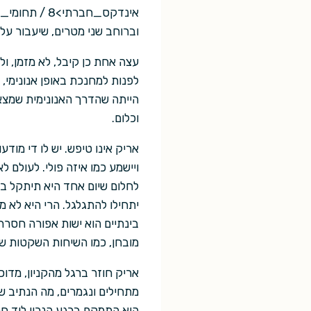
אינדקס_חברת
וברוחב שני מטרים, שיעבור על 
עצה אחת כן קיבל, לא מזמן, ול
לפנות למחנכת באופן אנונימי,
הייתה שהדרך האנונימית שמצא 
וכלום.
אריק אינו טיפש. יש לו די מוד
ויישמע כמו איזה פולי. לעולם ל
לחלום שיום אחד היא תיתקל בו 
יתחילו להתגלגל. הרי היא לא מ
בינתיים הוא ישות אפורה חסרת 
מובחן, כמו השיחות השקטות של
אריק חוזר ברגל מהקניון, מדוכ
מתחילים ונגמרים, מה הנתיב ש
הוא התמקם ברגע הנכון ליד חל