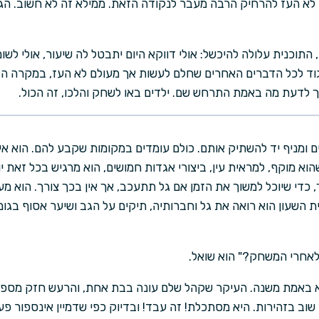
ק לא העז להרחיק הרבה מעבר לנקודה הזאת. ממילא זה לא חשוב. הג
ן, התוכנית עלולה להיכשל: אולי דווקא היום יתבטל לה שיעור, אולי לש
ד לכל הדברים האחרים שחלם לעשות אך מעולם לא העז, במקרה הזה 
ך לדעת מה באמת התרחש שם. ילדים באו לשחק והלכו, זה הכול.
ם ומניף יד להשתיק אותם. כולם עומדים במקומות שקבע להם. הוא אינ
וא מוקף, למראית עין, ביצורי אגדות חמושים, הוא מרגיש בכל זאת י
, כדי שיוכל למשוך את הזמן אם גל תתעכב, אך אין בכך צורך. הוא מ
ת השעון הוא רואה את גל וחברותיה, תיקים על הגב ושיער אסוף בגומ
 לאחרי המשחק?" הוא שואל.
 לא באמת משנה. העיקר שקהל שלם עונה בבת אחת, והרעש חזק מספי
 שוב בזהירות. היא מסתכלת! זה עבד! ובדיוק כפי שדמיין אינספור פ