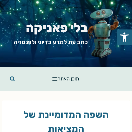
Ski
t
conten
בלי פאניקה
פתח סרגל נגישות
כתב עת למדע בדיוני ולפנטזיה
תוכן האתר
השפה המדומיינת של
המציאות