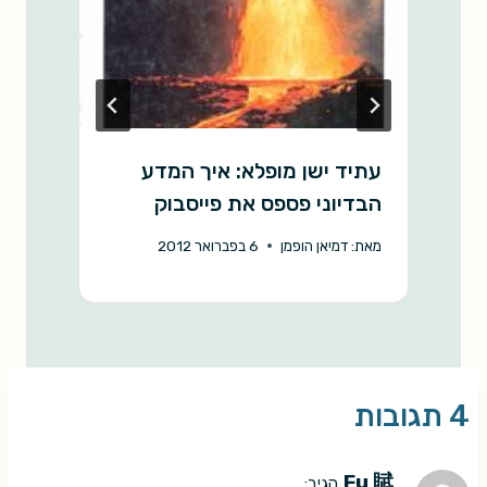
עתיד ישן מופלא: איך המדע
ח
הבדיוני פספס את פייסבוק
מ
מאת:
דמיאן הופמן
6 בפברואר 2012
4 תגובות
Fu 賦
הגיב: