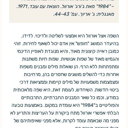
–
"1984" מאת ג'ורג' אורוול. הוצאת עם עובד, 1971.
מאנגלית: ג' אריוך. עמ' 44-43.
השפה אצל אורוול היא אמצעי לשליטה ולדיכוי. לדידו,
בהיעדר המושג "חופש" אין אדם יכול לשאוף לחירות. זוהי
כמובן ראייה קיצונית מאוד, והיא מנוגדת לאופיין הדינמי
והגמיש מאוד של שפות אנושיות. שפות חיות משתנות
ומתפתחות ללא הרף. הן שואלות מילים ומבנים משפות
אחרות כדי להשלים מושגים שחסרים בהן, מרחיבות
ומצמצמות משמעויות של מילים קיימות וממציאות דרכי
ביטוי חדשות. השיחדש, לעומת זאת, היא שפה מלאכותית
במודע, וכמו כל שאר המבנים החברתיים, התרבותיים
והפוליטיים ב"1984" היא עומדת במקום. באמצעות טבעה
הבלתי אפשרי אורוול מתח ביקורת על העריצות והתריע לא
מפני מה שבאמת עומד לקרות, אלא מפני שאיפותיהם של