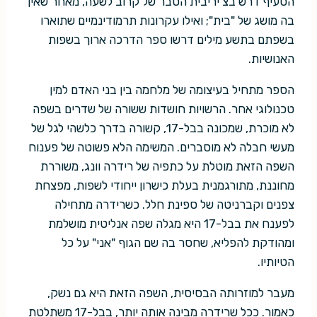
הסעיף דרש בצ'יריבית הסבר של קרוב לשעה, מאחר שאין
בה מושג של "בית"; ואילו עקרונות תרמודינמיים שתוארו
בשפתם בתשע מילים דרשו ספר הדרכה ארוך בשפות
האנושיות.
הספר מתחיל בעיצומה של מלחמה בין בני האדם למין
טכנולוגי אחר. הרשויות חושדות ששורה של שדרים בשפה
לא מוכרת, שמכונה בבל-17, קשורה בדרך כלשהי לגל של
מעשי חבלה לא מוסברים. המשימה הלא פשוטה של פענוח
השפה הזאת מוטלת על כתפיה של רידרה וונג, משוררת
מחוננת, מתורגמנית בעלת כישרון ייחודי לשפות, מפצחת
צפנים וקברניטה של ספינת חלל. כשרידרה מתחילה
לפענח את בבל-17 היא מגלה שפה אנליטית מושלמת
ומהודקת להפליא, שחסר בה שם הגוף "אני" על כל
הטיותיו.
מעבר למוזרותה הבסיסית, השפה הזאת היא גם נשק,
כאמור. ככל שרידרה מבינה אותה יותר, בבל-17 משתלטת