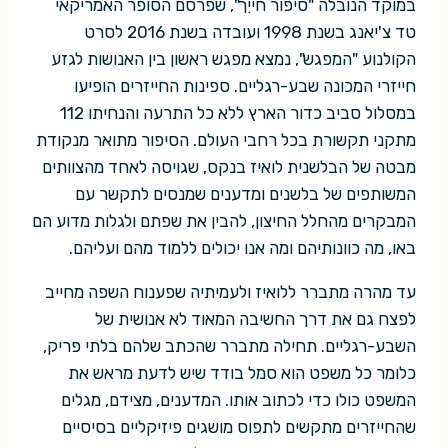
במוקד הנובלה "סיפור חייִך", שפרסם הסופר האמריקאי
טד צ'יאנג בשנת 1998 ועובדה בשנת 2016 לסרט
הקולנוע "המפגש", נמצא מפגש ראשון בין האנושות לגזע
חייזרי המכונה שבע-רגליים. ספינות החייזרים הופיעו
במסלול סביב כדור הארץ ללא כל התרעה והנחיתו 112
מתקני תקשורת בכל רחבי העולם. הסיפור מתואר מנקודת
מבטה של הבלשנית לואיז בנקס, שגויסה לאחד מהצוותים
המשותפים של בלשנים ומדענים שמנסים לתקשר עם
המבקרים מהחלל החיצון, להבין את שפתם ולגלות מדוע הם
באו, מה כוונותיהם ומה אנו יכולים ללמוד מהם ועליהם.
עד מהרה מתברר ללואיז ולעמיתיה שפענוח השפה מחייב
לפצח גם את דרך החשיבה המאוד לא אנושית של
השבע-רגליים. תחילה מתברר שהכתב שלהם בלתי פריק,
כלומר כל משפט הוא סמל בודד שיש לדעת מראש את
המשפט כולו כדי לכתוב אותו. המדענים, מצידם, מגלים
שהחייזרים מתקשים לתפוס מושגים פיזיקליים בסיסיים