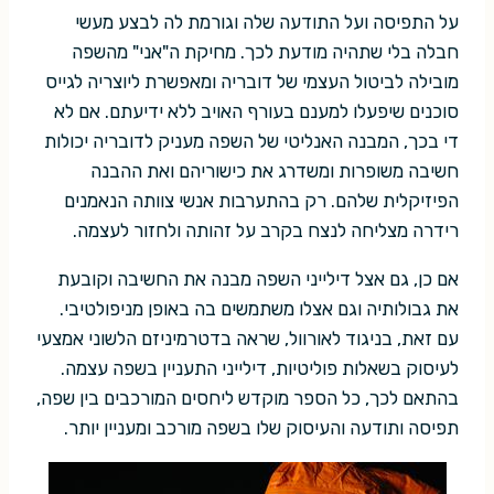
על התפיסה ועל התודעה שלה וגורמת לה לבצע מעשי
חבלה בלי שתהיה מודעת לכך. מחיקת ה"אני" מהשפה
מובילה לביטול העצמי של דובריה ומאפשרת ליוצריה לגייס
סוכנים שיפעלו למענם בעורף האויב ללא ידיעתם. אם לא
די בכך, המבנה האנליטי של השפה מעניק לדובריה יכולות
חשיבה משופרות ומשדרג את כישוריהם ואת ההבנה
הפיזיקלית שלהם. רק בהתערבות אנשי צוותה הנאמנים
רידרה מצליחה לנצח בקרב על זהותה ולחזור לעצמה.
אם כן, גם אצל דילייני השפה מבנה את החשיבה וקובעת
את גבולותיה וגם אצלו משתמשים בה באופן מניפולטיבי.
עם זאת, בניגוד לאורוול, שראה בדטרמיניזם הלשוני אמצעי
לעיסוק בשאלות פוליטיות, דילייני התעניין בשפה עצמה.
בהתאם לכך, כל הספר מוקדש ליחסים המורכבים בין שפה,
תפיסה ותודעה והעיסוק שלו בשפה מורכב ומעניין יותר.