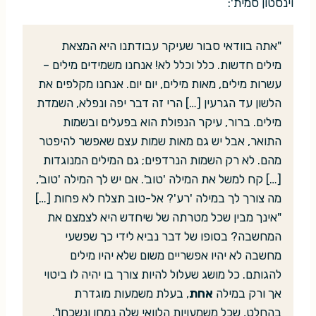
וינסטון סמית':
"אתה בוודאי סבור שעיקר עבודתנו היא המצאת
מילים חדשות. כלל וכלל לא! אנחנו משמידים מילים –
עשרות מילים, מאות מילים, יום יום. אנחנו מקלפים את
הלשון עד הגרעין […] הרי זה דבר יפה ונפלא, השמדת
מילים. ברור, עיקר הנפולת הוא בפעלים ובשמות
התואר, אבל יש גם מאות שמות עצם שאפשר להיפטר
מהם. לא רק השמות הנרדפים; גם המילים המנוגדות
[…] קח למשל את המילה 'טוב'. אם יש לך המילה 'טוב',
מה צורך לך במילה 'רע'? אל-טוב תצלח לא פחות […]
"אינך מבין שכל מטרתה של שיחדש היא לצמצם את
המחשבה? בסופו של דבר נביא לידי כך שפשעי
מחשבה לא יהיו אפשריים משום שלא יהיו מילים
להגותם. כל מושג שעלול להיות צורך בו יהיה לו ביטוי
אך ורק במילה
אחת
, בעלת משמעות מוגדרת
בהחלט, שכל משמעויות הלוואי שלה נמחו ונשכחו".