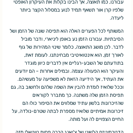
עבורנו, כמו תאוצה, אך הבינו בקלות את העיקרון האופטי
שלפיו קרן אור תשאף תמיד לנוע במסלול הקצר ביותר
ליעדה.
המשותף לכל הפערים האלה הוא תפיסה שונה של הזמן ושל
הסיבתיות. עבורנו הזמן נע באופן ליניארי, ודבר מוביל
לדבר. לכן מושג התאוצה, כלומר שינוי המהירות של גוף
לאורך זמן, הוא אינטואיטיבי מבחינתנו. לעומת זאת,
בתודעתם של השבע-רגליים אין לדברים כיוון מוגדר
והעיקר הוא הפעולה עצמה. ובמילים אחרות – הם יודעים
את העתיד, אך הידיעה הזאת לא משפיעה על מעשיהם.
וככל שלואיז לומדת להבין את השפה שלהם ולחשוב בה, גם
תפיסת הזמן שלה משתנה. כך מתברר לקוראים
שהזיכרונות בלשון עתיד שמלווים את הסיפור כולו הם
זיכרונות אמיתיים שלואיז מספרת לבתה שטרם-נולדה, על
החיים הצפויים לה ועל מותה.
הדטרמיניזם הלשוני של צ'יאנג הרבה פחות טוטאלי מזה