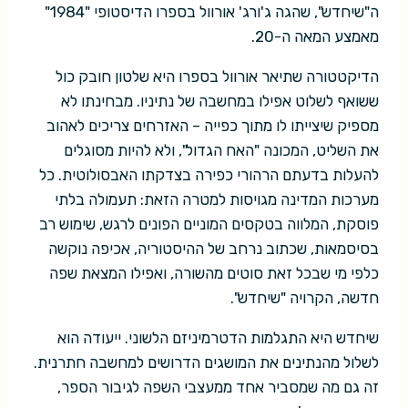
ה"שיחדש", שהגה ג'ורג' אורוול בספרו הדיסטופי "1984"
מאמצע המאה ה-20.
הדיקטטורה שתיאר אורוול בספרו היא שלטון חובק כול
ששואף לשלוט אפילו במחשבה של נתיניו. מבחינתו לא
מספיק שיצייתו לו מתוך כפייה – האזרחים צריכים לאהוב
את השליט, המכונה "האח הגדול", ולא להיות מסוגלים
להעלות בדעתם הרהורי כפירה בצדקתו האבסולוטית. כל
מערכות המדינה מגויסות למטרה הזאת: תעמולה בלתי
פוסקת, המלווה בטקסים המוניים הפונים לרגש, שימוש רב
בסיסמאות, שכתוב נרחב של ההיסטוריה, אכיפה נוקשה
כלפי מי שבכל זאת סוטים מהשורה, ואפילו המצאת שפה
חדשה, הקרויה "שיחדש".
שיחדש היא התגלמות הדטרמיניזם הלשוני. ייעודה הוא
לשלול מהנתינים את המושגים הדרושים למחשבה חתרנית.
זה גם מה שמסביר אחד ממעצבי השפה לגיבור הספר,