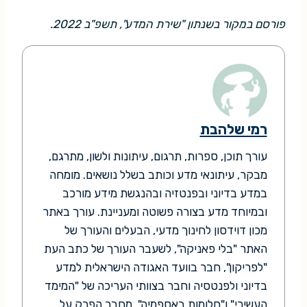
פורסם במקור בשנתון "שירת המדע", תשפ"ב 2022.
רמי שלהבת
עורך תוכן, ספרות, תרגום, עיתונות ולשון, מתרגם,
מבקר, עיתונאי מדע וכותב בשלל נושאים. מומחה
במדע בדיוני ובפנטזיה ובהנגשת מידע מורכב
ובמיוחד מדע בצורה פשוטה ומעניינת. עורך באתר
מכון דוידסון לחינוך מדעי, הבעלים והעורך של
האתר "בלי פאניקה", לשעבר העורך של כתב העת
"לפריקון", חבר בוועד האגודה הישראלית למדע
בדיוני ולפנטסיה וחבר בצוותי העריכה של "המימד
העשירי" ו"חלומות באספמיה". מחבר הפרק על