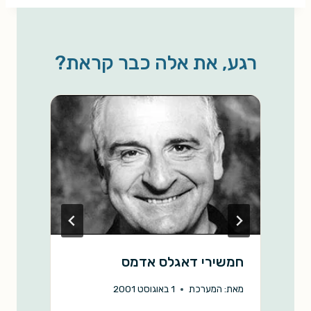
a
p
a
a
c
r
y
i
t
e
e
L
l
s
b
רגע, את אלה כבר קראת?
i
A
o
n
p
o
k
p
k
חמשירי דאגלס אדמס
ס
6
מאת:
המערכת
1 באוגוסט 2001
מ