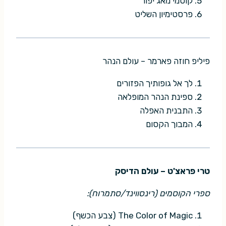
קוסמי מאג'יפור
פרסטימיון השליט
פיליפ חוזה פארמר – עולם הנהר
לך אל גופותיך הפזורים
ספינת הנהר המופלאה
התבנית האפלה
המבוך הקסום
טרי פראצ'ט – עולם הדיסק
ספרי הקוסמים (רינסווינד/סתמרוח):
The Color of Magic (צבע הכשף)