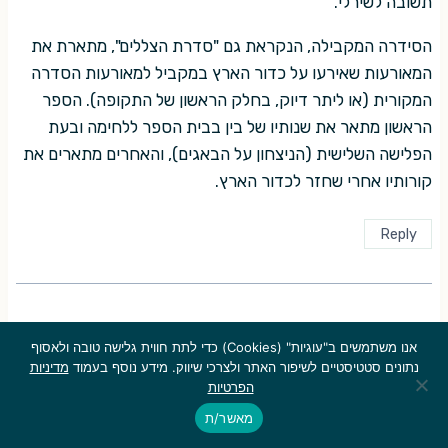
תשובה לשירלי.
הסידרה המקבילה, הנקראת גם "סדרת הצללים", מתארת את
המאורעות שאירעו על כדור הארץ במקביל למאורעות הסדרה
המקורית (או ליתר דיוק, בחלק הראשון של התקופה). הספר
הראשון מתאר את שנותיו של בין בבית הספר ללחימה ובעת
הפלישה השלישית (הניצחון על הבאגים), והאחרים מתארים את
קורותיו אחרי שחזר לכדור הארץ.
Reply
אני
אנו משתמשים ב"עוגיות" (Cookies) כדי לתת חווית גלישה טובה ולאסוף
הגיב:
נתונים סטטיסטיים לשיפור האתר ולצרכי שיווק. מידע נוסף בעמוד
מדיניות
19 באפריל 2009 בשעה 14:43
הפרטיות
מאשר/ת
בקשר ל
סדרת אנדר
: