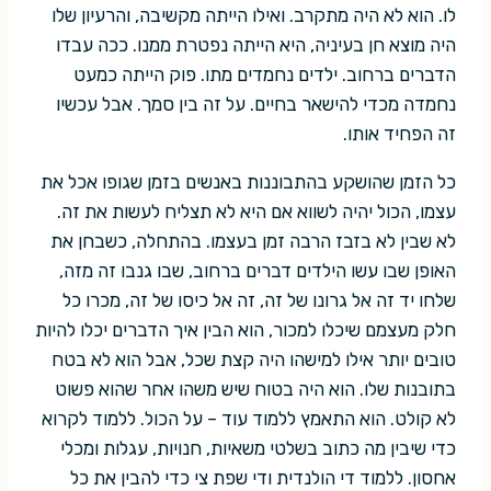
לו. הוא לא היה מתקרב. ואילו הייתה מקשיבה, והרעיון שלו
היה מוצא חן בעיניה, היא הייתה נפטרת ממנו. ככה עבדו
הדברים ברחוב. ילדים נחמדים מתו. פוק הייתה כמעט
נחמדה מכדי להישאר בחיים. על זה בין סמך. אבל עכשיו
זה הפחיד אותו.
כל הזמן שהושקע בהתבוננות באנשים בזמן שגופו אכל את
עצמו, הכול יהיה לשווא אם היא לא תצליח לעשות את זה.
לא שבין לא בזבז הרבה זמן בעצמו. בהתחלה, כשבחן את
האופן שבו עשו הילדים דברים ברחוב, שבו גנבו זה מזה,
שלחו יד זה אל גרונו של זה, זה אל כיסו של זה, מכרו כל
חלק מעצמם שיכלו למכור, הוא הבין איך הדברים יכלו להיות
טובים יותר אילו למישהו היה קצת שכל, אבל הוא לא בטח
בתובנות שלו. הוא היה בטוח שיש משהו אחר שהוא פשוט
לא קולט. הוא התאמץ ללמוד עוד – על הכול. ללמוד לקרוא
כדי שיבין מה כתוב בשלטי משאיות, חנויות, עגלות ומכלי
אחסון. ללמוד די הולנדית ודי שפת צי כדי להבין את כל