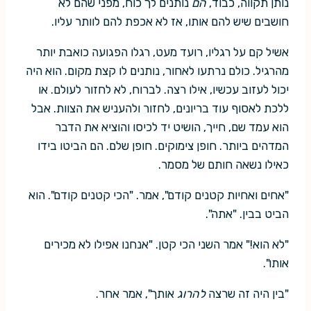
נותן תקווה, כבוד,
הם
נותנים לך כוח, מפני שהם לא
חושבים שיש להם אותו, אז לא אכפת להם לוותר עליו.
אשיל קם על רגליו, רועד מעט, רגלו הפגועה כואבת יותר
מהרגיל. כולם נרתעו לאחור, נותנים לו קצת מקום. הוא היה
יכול לעזוב עכשיו, אילו רצה. לברוח, לא לחזור לעולם. או
ללכת לאסוף עוד בריונים, לחזור ולהעניש את הצוות. אבל
הוא עמד שם, חייך, הושיט יד לכיסו והוציא את הדבר
המדהים ביותר. חופן צימוקים. חופן שלם. הם הביטו בידו
כאילו נשאה חותם של מסמר.
"אחים ואחיות קטנים קודם", אמר. "הכי קטנים קודם". הוא
הביט בבין. "אתה".
"לא הוא!" אמר השני הכי קטן. "אנחנו אפילו לא מכירים
אותו".
"בין היה זה שרצה
להרוג
אותך", אמר אחר.