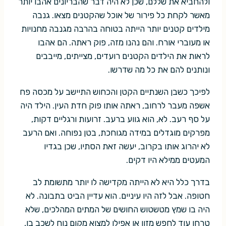
ולהחביא את שללם, שכן לא היה דבר שהבריונים אהבו יותר
מאשר לקחת כל פירור של אוכל שהקטנים מצאו. גנבה
מילדים קטנים יותר הייתה בטוחה בהרבה מגנבה מחנויות
או מעוברי אורח. והם נהנו מזה, פוק ראתה. הם אהבו
לראות את הילדים הקטנים רועדים, מצייתים, מייבבים
ונותנים להם את כל מה שדרשו.
לפיכך כשבן השנתיים הקטן והכחוש התיישב על מכסה פח
אשפה מעבר לרחוב, ראתה אותו פוק חדת העין. הילד היה
על סף רעב. לא, הוא גווע ברעב. זרועות ורגליים דקות,
מפרקים מוגדלים במידה מגוחכת, בטן נפוחה. ואם הרעב
לא יהרוג אותו בקרוב, יעשה זאת הסתיו, שכן בגדיו
המעטים ממילא היו דקים.
בדרך כלל היא לא הייתה מקדישה לו יותר מתשומת לב
חטופה. אבל לזה היו עיניים. הוא עדיין הביט בתבונה. לא
היה בו שמץ מטשטוש החושים של המתים המהלכים, שלא
טרחו עוד לחפש מזון או אפילו למצוא מקום נוח לשכב בו,