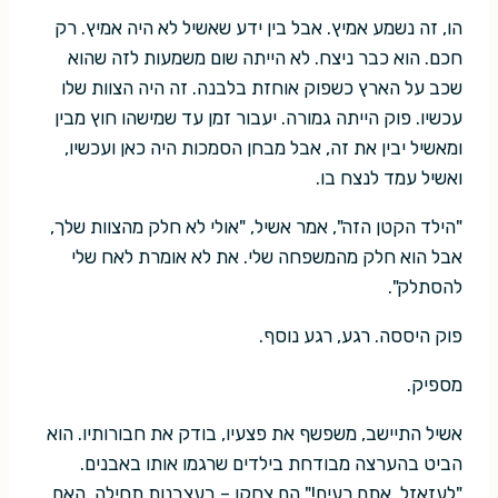
הו, זה נשמע אמיץ. אבל בין ידע שאשיל לא היה אמיץ. רק
חכם. הוא כבר ניצח. לא הייתה שום משמעות לזה שהוא
שכב על הארץ כשפוק אוחזת בלבנה. זה היה הצוות שלו
עכשיו. פוק הייתה גמורה. יעבור זמן עד שמישהו חוץ מבין
ומאשיל יבין את זה, אבל מבחן הסמכות היה כאן ועכשיו,
ואשיל עמד לנצח בו.
"הילד הקטן הזה", אמר אשיל, "אולי לא חלק מהצוות שלך,
אבל הוא חלק מהמשפחה שלי. את לא אומרת לאח שלי
להסתלק".
פוק היססה. רגע, רגע נוסף.
מספיק.
אשיל התיישב, משפשף את פצעיו, בודק את חבורותיו. הוא
הביט בהערצה מבודחת בילדים שרגמו אותו באבנים.
"לעזאזל, אתם רעים!" הם צחקו – בעצבנות תחילה. האם