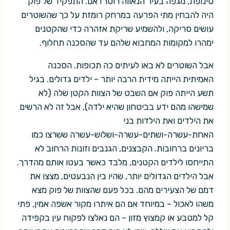
טינופת, מגפה בעיר הנאווה רוטרדאם. התפקיד של פוק
היה להבחין מתי הפרעה במרחק רומזת על כך שהשוטרים
עושים סריקה, ולהשמיע שריקת אזהרה כדי שהקטנים
ימהרו למקומות המחבוא שלהם עד שהסכנה תחלוף.
אבל השוטרים לא באו לעיתים כה תכופות. הסכנה
האמיתית הייתה מידית הרבה יותר – ילדים גדולים. בגיל
תשע הייתה פוק אם השבט של הצוות הקטן שלה (לא
שמישהו מהם ידע בביטחון שהיא ילדה), אבל זה לא הרשים
את הילדים ואת הילדות בני
האחת-עשרה-ושתים-עשרה-ושלוש-עשרה ששרצו כמו
בריונים ברחובות. הקבצנים, הגנבים וזונות הרחוב לא
התייחסו לילדים הקטנים, מלבד כאשר בעטו אותם מהדרך.
אבל הילדים הגדולים יותר, שהיו בין הנבעטים, מצצו את
דמם של הצעירים מהם. בכל פעם שהצוות של פוק מצא
משהו לאכול – במיוחד אם הם איתרו מקור אשפה אמין, פתי
קל למטבע או קמצוץ מזון – הם נאלצו לפקוח עין בקפידה