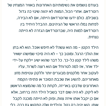
בעודם נושמים את נשימותיהם האחרונות באוויר המצחין של
רוטרדאם. אחרי הכול, המוות לא יהווה שינוי כה גדול
בשבילם. כולם ידעו שרוטרדאם הייתה, אם לא הבירה,
לפחות נמלו הראשי של הגיהינום. ההבדל היחיד בין
רוטרדאם למוות היה, שברוטרדאם הגזרה לא הייתה
נצחית.
הילד הקטן – מה הוא עשה? לא חיפש אוכל. הוא לא בחן
את הולכי הרגל. ומוטב כך – לא היה סיכוי שמישהו ישאיר
משהו לילד קטן כל-כך. כל דבר שהוא ישיג יילקח על-ידי
ילד אחר, אז למה לטרוח? אם הוא רוצה לשרוד, עליו
לעקוב אחר מלקטים מבוגרים יותר וללקק עטיפות מזון
מאחוריהם, להשיג את שכבת הסוכר או פתיתי הקמח
האחרונים שדבקו באריזה, לקחת כל מה שהמוצא הראשון
לא ליקק. לא היה שום דבר בשביל הילד הזה ברחוב, אלא
אם כן יקבל אותו איזה צוות, ופוק לא הייתה מוכנה לקבל
אותו. הוא יהיה רק נטל, והילדים שלה התקשו גם ככה, בלי