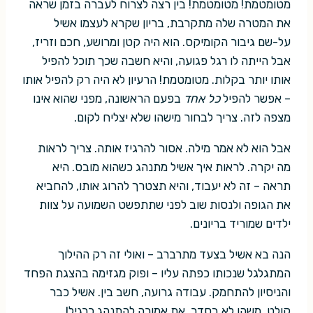
מטומטמת! מטומטמת! בין רצה לצרוח לעברה בזמן שראה
את המטרה שלה מתקרבת, בריון שקרא לעצמו אשיל
על-שם גיבור הקומיקס. הוא היה קטן ומרושע, חכם וזריז,
אבל הייתה לו רגל פגועה, והיא חשבה שכך תוכל להפיל
אותו יותר בקלות. מטומטמת! הרעיון לא היה רק להפיל אותו
– אפשר להפיל
כל אחד
בפעם הראשונה, מפני שהוא אינו
מצפה לזה. צריך לבחור מישהו שלא יצליח לקום.
אבל הוא לא אמר מילה. אסור להרגיז אותה. צריך לראות
מה יקרה. לראות איך אשיל מתנהג כשהוא מובס. היא
תראה – זה לא יעבוד, והיא תצטרך להרוג אותו, להחביא
את הגופה ולנסות שוב לפני שתתפשט השמועה על צוות
ילדים שמוריד בריונים.
הנה בא אשיל בצעד מתרברב – ואולי זה רק ההילוך
המתגלגל שנכותו כפתה עליו – ופוק מגזימה בהצגת הפחד
והניסיון להתחמק. עבודה גרועה, חשב בין. אשיל כבר
קולט. משהו לא בסדר. את אמורה להתנהג כרגיל!