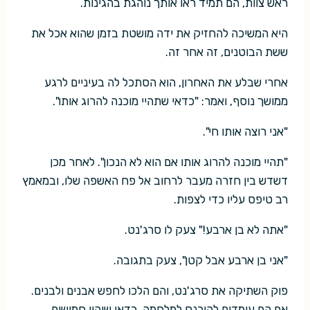
ראש צוות, הם תמיד ראו אותך נוהגת בהגינות.
היא המשיכה להחזיק את ידה מושטת בזמן שהוא אכל את
ששת הבוטנים, זה אחר זה.
אחרי שבלע את האחרון, הוא הסתכל לה בעיניים לרגע
ממושך נוסף, ואמר: "כדאי שתהיי מוכנה להרוג אותו".
"אני רוצה אותו חי".
"תהיי מוכנה להרוג אותו אם הוא לא הנכון". לאחר מכן
דשדש בין חזרה מעבר לרחוב אל פח האשפה שלו, ובמאמץ
רב טיפס עליו כדי לצפות.
"אתה לא בן ארבע!" צעק לו סרג'נט.
"אני בן ארבע אבל קטן", צעק בתגובה.
פוק השתיקה את סרג'נט, והם הלכו לחפש אבנים ולבנים.
אם הם עומדים להיכנס למלחמה, כדאי שיהיו חמושים.