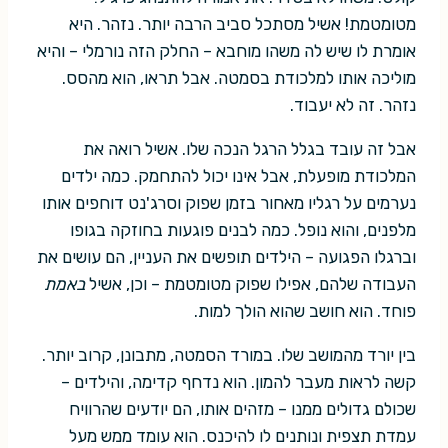
מטומטמת! אשיל מסתכל סביב הרבה יותר. נזהר. היא
אומרת לו שיש לה משהו מוחבא – החלק הזה נורמלי – והיא
מוליכה אותו למלכודת בסמטה. אבל תראו, הוא מהסס.
נזהר. זה לא יעבוד.
אבל זה עובד בגלל הרגל הנכה שלו. אשיל רואה את
המלכודת מופעלת, אבל אינו יכול להתחמק. כמה ילדים
נערמים על רגליו מאחור בזמן שפוק וסרג'נט דוחפים אותו
מלפנים, והוא נופל. כמה לבנים פוגעות בחוזקה בגופו
וברגלו הפגועה – הילדים תופשים את העניין, הם עושים את
העבודה שלהם, אפילו שפוק מטומטמת – וכן, אשיל
באמת
פוחד. הוא חושב שהוא הולך למות.
בין יורד מהמושב שלו. במורד הסמטה, מתבונן, קרוב יותר.
קשה לראות מעבר להמון. הוא נדחף קדימה, והילדים –
שכולם גדולים ממנו – מזהים אותו, הם יודעים שהרוויח
עמדת תצפית ונותנים לו להיכנס. הוא עומד ממש מעל