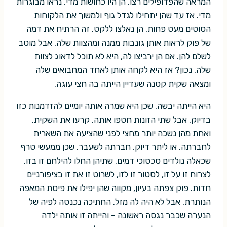
המראה שהפדופילים רצו. הן היו כחושות מדי, נראו מבוגרות
מדי. אז עד שהן יתחילו לגדל גוף ולמשוך את הלקוחות
הסוטים מעט פחות, הן נאלצו ללקט. זה הרתיח את דמה
של פוק לראות אותן גונבות ממנה ומהצוות שלה, אבל מוטב
לשלם להן. אם הן ירביצו לה, היא לא תוכל לדאוג לצוות
שלה, נכון? אז היא לקחה אותן לאחד המחבואים שלה
ומצאה שקית קטנה שעדיין הייתה בה חצי עוגה.
היא הייתה יבשה, שכן היא שמרה אותה יומיים להזדמנות כזו
בדיוק, אבל שתי הזונות חטפו אותה, קרעו את השקית,
ואחת מהן נשכה יותר מחצי לפני שהציעה את השארית
לחברתה. או ליתר דיוק, חברתה לשעבר, שכן ממעשי טרף
שכאלה נולדים סכסוכי דמים. שתיהן החלו להילחם זו בזו,
לצרוח זו על זו, לסטור זו לזו, לשרוט זו את זו בציפורניים
חדות. פוק צפתה בעיון, מקווה שהן יפילו את פיסת המאפה
הנותרת, אבל לא היה לה מזל. החתיכה נכנסה לפיה של
הנערה שכבר נגסה ראשונה – והייתה זו אותה ילדה