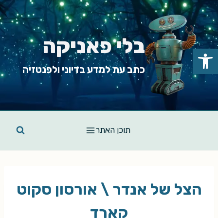
Ski
t
conten
בלי פאניקה
פתח סרגל נגישות
כתב עת למדע בדיוני ולפנטזיה
תוכן האתר
הצל של אנדר \ אורסון סקוט
קארד