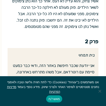
אשיל צחק, והוא עדיין לא לעס. אחר כך הוא נתן צימוקים
לשאר הילדים. פוק מעולם לא חילקה כל-כך הרבה
צימוקים, מפני שמעולם לא היו לה כל-כך הרבה. אבל
הילדים לא יבינו את זה. הם יחשבו: פוק נתנה לנו זבל,
ואשיל נתן לנו צימוקים. זה מפני שהם מטומטמים.
פרק 2
בית תמחוי
אני יודעת שכבר חיפשת באזור הזה, ודאי כבר כמעט
סיימת עם רוטרדאם, אבל משהו מתרחש באחרונה,
מאז ביקרת, ש… הו, אני לא יודעת אם זה באמת
אנו משתמשים ב"עוגיות" (Cookies) כדי לתת חווית גלישה טובה ולאסוף
משהו. לא הייתי צריכה להתקשר".
נתונים סטטיסטיים לשיפור האתר ולצרכי שיווק. מידע נוסף בעמוד
מדיניות
הפרטיות
"ספרי לי. אני מקשיבה".
מאשר/ת
"תמיד היו מריבות בתור. אנחנו מנסים לעצור אותם,