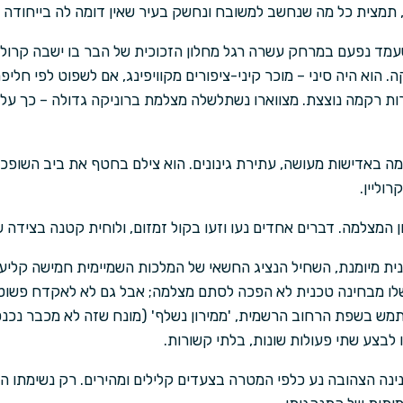
תמצית כל מה שנחשב למשובח ונחשק בעיר שאין דומה לה בייחודה המו
שעמד נפעם במרחק עשרה רגל מחלון הזכוכית של הבר בו ישבה קרוליין
הוא היה סיני – מוכר קיני-ציפורים מקוויפינג, אם לשפוט לפי חליפ
ות רקמה נוצצת. מצווארו נשתלשלה מצלמת ברוניקה גדולה – כך על כ
ה באדישות מעושה, עתירת גינונים. הוא צילם בחטף את ביב השופכי
וליין.
ון המצלמה. דברים אחדים נעו וזעו בקול זמזום, ולוחית קטנה בצידה
ית מיומנת, השחיל הנציג החשאי של המלכות השמיימית חמישה קליעי
לו מבחינה טכנית לא הפכה לסתם מצלמה; אבל גם לא לאקדח פשוט
ש בשפת הרחוב הרשמית, 'ממירון נשלף' (מונח שזה לא מכבר נכנס 
לבצע שתי פעולות שונות, בלתי קשורות.
ינה הצהובה נע כלפי המטרה בצעדים קלילים ומהירים. רק נשימתו 