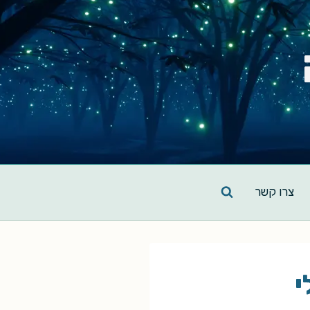
צרו קשר
י