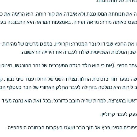
יתית של התנהגותו.
ינתה את תנוחתה המסוגננת ולא איבדה את קור רוחה. היא הרימה את
עט באותה מידה: מראה זעירה. באמצעות המראה היא התבוננה בעניי
ון את החפץ שבידו לעבר המטרה; וקרוליין, במפגן מרשים של מהירות
 שבן המלכות השמיימית שילח לעברה את הירייה הראשונה.
 אמר הסיני. (אם כי הוא נולד בגדה המערבית של נהר ההונגשו, חינוכ
ה נפער חור בזכוכית החלון. מצידו השני של החלון עמד סיני נבוך. קר
ב לירות היא נמלטה בזחילה לעבר החלק האחורי של הבר כעטלף הבור
בראשו בהערצה. למרות שהיה חובב כדורגל, בכל זאת הוא נהנה מציד ר
עק לעבר קרוליין.
ציפורים הסיני פרץ אל תוך הבר שועט בעקבות הבחורה היפהפייה.