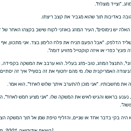
ג, "וצייד מוצלח".
ובה באדיבות תוך שהוא מגביר את קצב ריצתו.
 האלה יש נימוסים", העיר המוזג באוזני לקוח שישב בקצהו האחר של 
שליד הדלפק. "אבל הפעם תניח את פלח הלימון בצד. אני מתכוון, אף
 פונץ' כפרי או איזה קוקטייל מזוויע דומה".
אדוני", התנצל המוזג, טוב-מזג בעליל. הוא ערבב את המשקה בקפידה
הניצודה האמריקנית שלו. מי מהם יחטוף את זה בסוף? איך זה יסתיים
ת מחשבותיו. "אני מוכן להתערב איתך שלוש לאחד", הוא אמר.
, נענע בראשו והגיש לאיש את המשקה שלו. "אני מציע חמש לאחד", 
ושה".
 היה בקי בדבר אחד או שניים, והזליף טיפת שמן אל תוך המשקה הצל
(הוצאת אודיסיאה, 2001. תרגום: ל. זיו-האן. 130 עמודים)