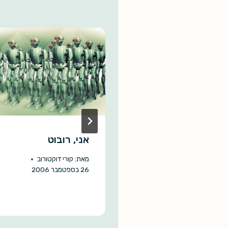
i
A
o
n
p
o
k
p
k
 אנוביס \ טים
אני, רובוט
רס
מאת:
קורי דוקטורוב
26 בספטמבר 2006
המערכת