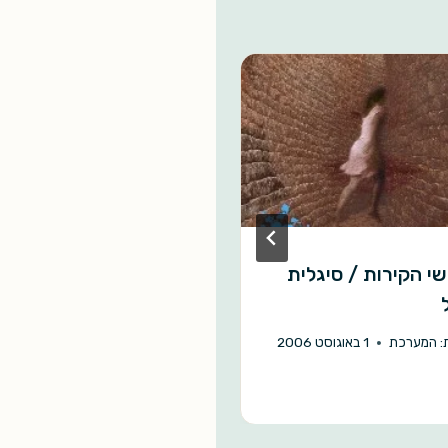
י הקירות / סיגלית
אש על פני תהום / ורנ
וינג'י
:
המערכת
1 באוגוסט 2006
מאת:
המערכת
4 בספטמבר 2007