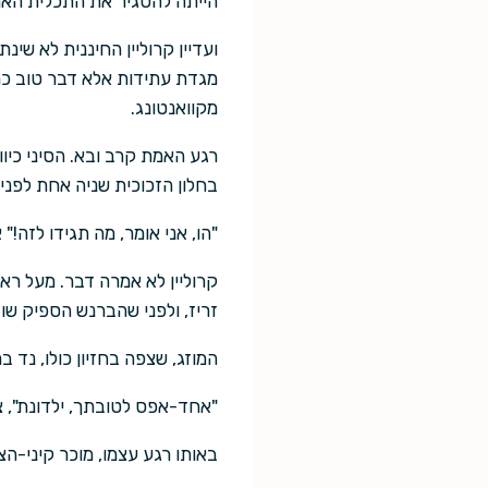
הייתה להסגיר את התכלית האמ
ועדיין קרוליין החיננית לא ש
מגדת עתידות אלא דבר טוב כמ
מקוואנטונג.
רגע האמת קרב ובא. הסיני כיו
בחלון הזכוכית שניה אחת לפני
"הו, אני אומר, מה תגידו לזה!"
קרוליין לא אמרה דבר. מעל ראש
זריז, ולפני שהברנש הספיק שו
המוזג, שצפה בחזיון כולו, נד 
"אחד-אפס לטובתך, ילדונת", צ
באותו רגע עצמו, מוכר קיני-ה