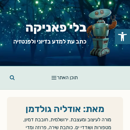
Ski
t
conten
בלי פאניקה
פתח סרגל נגישות
כתב עת למדע בדיוני ולפנטזיה
תוכן האתר
מאת: אודליה גולדמן
מורה לעיצוב ומעצבת. ירושלמית, חובבת דמיון,
מטפורות ושודדי ים. כותבת שירה, פרוזה ומדי