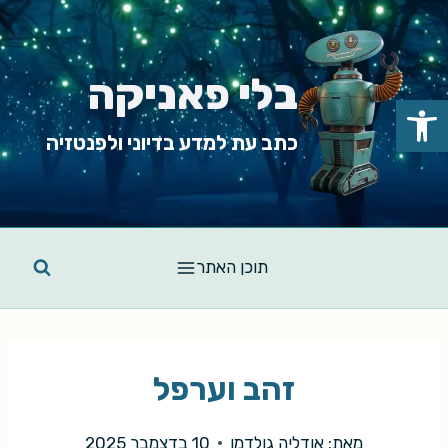
Ski
t
conten
בלי פאניקה
פתח סרגל נגישות
כתב עת למדע בדיוני ולפנטזיה
תוכן האתר
זהב וערפל
מאת:
אודליה גולדמן
10 בדצמבר 2025