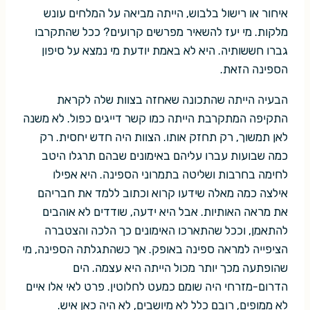
איחור או רישול בלבוש, הייתה מביאה על המלחים עונש
מלקות. מי יעז להשאיר מפרשים קרועים? ככל שהתקרבו
גברו חששותיה. היא לא באמת יודעת מי נמצא על סיפון
הספינה הזאת.
הבעיה הייתה שהתכונה שאחזה בצוות שלה לקראת
התקיפה המתקרבת הייתה כמו קשר דייגים כפול. לא משנה
לאן תמשוך, רק תחזק אותו. הצוות היה חדש יחסית. רק
כמה שבועות עברו עליהם באימונים שבהם תרגלו היטב
לחימה בחרבות ושליטה בתמרוני הספינה. היא אפילו
אילצה כמה מאלה שידעו קרוא וכתוב ללמד את חבריהם
את מראה האותיות. אבל היא ידעה, שודדים לא אוהבים
להתאמן, וככל שהתארכו האימונים כך הלכה והצטברה
הציפייה למראה ספינה באופק. אך כשהתגלתה הספינה, מי
שהופתעה מכך יותר מכול הייתה היא עצמה. הים
הדרום-מזרחי היה שומם כמעט לחלוטין. פרט לאי אלו איים
לא ממופים, רובם כלל לא מיושבים, לא היה כאן איש.