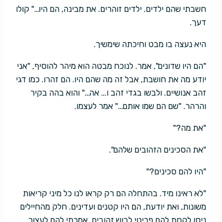
חשבתי שהם ילדים. ילדים זוהרים. את מבינה, הם היו…" קולו
דעך.
היא נעצה בו מבט וחיכתה שימשיך.
"הם היו שדונים", אמר. לנוכח מבטה הוא מיהר להוסיף, "אני
יודע מה את חושבת, אבל זה מה שהם היו. הם זהרו. כמו דגי
זהב אנושיים. ולבשו בגדי זהב ו… אה…" והוא בהה בקיר
והרהר. "שם הם שמו אותם…" אמר לעצמו.
"את מה?"
"את הסכינים הזהובים שלהם".
"היו להם סכינים?"
"לא ראינו מיד. בהתחלה הם רק קראו לנו כל מיני קריאות
משונות, ואת יודעת, הם היו קטנים ועדינים. חלק מהחיילים
ניסו לקחת להם פריטי לבוש זהובים. אמרתי להם לעצור…