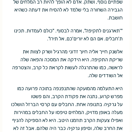
שפתיים נוסף, ושתק. אדם לא הופך להיות רב המלחים של
הגבירה השחורה בלי שלמד לא להסיח את דעתה כשהיא
חושבת.
"'תארגנים לתקיפה", אמרה לבסוף. "כולם לעמדות. תכינו
ת'חבלים. אם הם לא יורים'כם, אל תירו".
אלשנק חייך אליה חיוך זדוני מהרגיל ושרק לצוות את
שריקת התקיפה. היא הידקה את המסכה והפאה שלה
לראשה, כמו שהתרגלה לעשות לקראת כל קרב, והצטרפה
אל השודדים שלה.
היא התעלמה מהמועקה שהתנפנפה בתוכה פרועה כמו
מפרש קרוע, נתנה את פקודת הקרב, והם פשטו
על
גרקיה
בתנופה אחת. החבלים עם קרסי הברזל הושלכו
מעלה באופן מדויק, המלחים טיפסו על החבלים במהירות
ואפילו צעקות הקרב תוזמנו היטב. היא לא הספיקה להניף
את החרב שלה, וסיפון
גרקיה
כבר היה שלהם. אבל זה לא