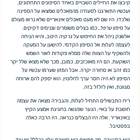
קיבצו את החיילים השבויים באחד הסיפונים התחתונים,
ועכשיו התארגנו לסעודה מהמאכלים שמצאו על הספינה
שלכדו. היו שם לא מעט מאכלים אינאריים שלא נראו מעולם
על סיפון
ערפל
, כמו בצלים משומרים וצנימים דקיקים.
אלשנק ניהל את החיפוש על
גרקיה
היטב, והיא הניחה
לעצמה לעלות אל הסיפון הקדמי, להישען על המעקה
ולהשקיף על הצוות שלה ממלא פקודות לאור השמש
השוקעת. הם היו מאוכזבים, כמובן, מכך שלא מצאו שלל יקר
כמו זהב או סחורה יקרה. אבל המזון שערמו עכשיו על
הסיפון לא היה חסר ערך לחלוטין. הוא יספק להם ארוחה
מגוונת, ואין לזלזל בזה.
ריח התבשילים התחיל לעלות, והגבירה מצאה את עצמה
חושבת על באיי, הנער שפגשה בחגיגת אמצע הקיץ
באינאריר. אלה היו הבצלים כנראה. היו הרבה כאלה
בפסטיבל.
היא התנערה. מה פתאום היא חושבת עליו בכלל? יש עוד