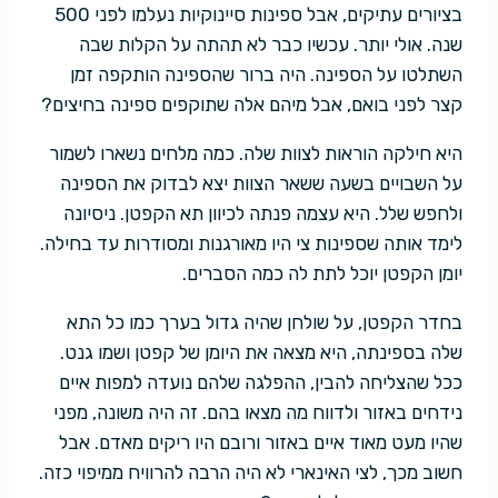
בציורים עתיקים, אבל ספינות סיינוקיות נעלמו לפני 500
שנה. אולי יותר. עכשיו כבר לא תהתה על הקלות שבה
השתלטו על הספינה. היה ברור שהספינה הותקפה זמן
קצר לפני בואם, אבל מיהם אלה שתוקפים ספינה בחיצים?
היא חילקה הוראות לצוות שלה. כמה מלחים נשארו לשמור
על השבויים בשעה ששאר הצוות יצא לבדוק את הספינה
ולחפש שלל. היא עצמה פנתה לכיוון תא הקפטן. ניסיונה
לימד אותה שספינות צי היו מאורגנות ומסודרות עד בחילה.
יומן הקפטן יוכל לתת לה כמה הסברים.
בחדר הקפטן, על שולחן שהיה גדול בערך כמו כל התא
שלה בספינתה, היא מצאה את היומן של קפטן ושמו גנט.
ככל שהצליחה להבין, ההפלגה שלהם נועדה למפות איים
נידחים באזור ולדווח מה מצאו בהם. זה היה משונה, מפני
שהיו מעט מאוד איים באזור ורובם היו ריקים מאדם. אבל
חשוב מכך, לצי האינארי לא היה הרבה להרוויח ממיפוי כזה.