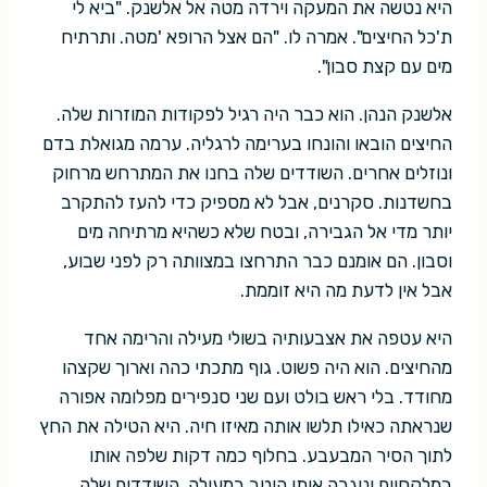
היא נטשה את המעקה וירדה מטה אל אלשנק. "ביא לי
ת'כל החיצים". אמרה לו. "הם אצל הרופא 'מטה. ותרתיח
מים עם קצת סבון".
אלשנק הנהן. הוא כבר היה רגיל לפקודות המוזרות שלה.
החיצים הובאו והונחו בערימה לרגליה. ערמה מגואלת בדם
ונוזלים אחרים. השודדים שלה בחנו את המתרחש מרחוק
בחשדנות. סקרנים, אבל לא מספיק כדי להעז להתקרב
יותר מדי אל הגבירה, ובטח שלא כשהיא מרתיחה מים
וסבון. הם אומנם כבר התרחצו במצוותה רק לפני שבוע,
אבל אין לדעת מה היא זוממת.
היא עטפה את אצבעותיה בשולי מעילה והרימה אחד
מהחיצים. הוא היה פשוט. גוף מתכתי כהה וארוך שקצהו
מחודד. בלי ראש בולט ועם שני סנפירים מפלומה אפורה
שנראתה כאילו תלשו אותה מאיזו חיה. היא הטילה את החץ
לתוך הסיר המבעבע. בחלוף כמה דקות שלפה אותו
במלקחיים וניגבה אותו היטב במעילה. השודדים שלה,