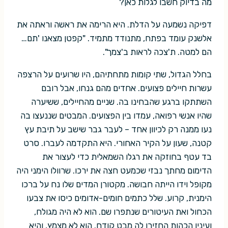
מה בדיוק חשבו לגלות כאן?
דפיקה נשמעה על הדלת. היא הרימה את ראשה וראתה את
אלשנק עומד בפתח, מתנודד מתמיד. "קפטן מצאנו 'תם…
הם למטה. ת'צכה לראות ב'צמך".
בחלל הגדול, שתי קומות מתחתיהם, היו שרועים על הרצפה
עשרות חיילים פצועים. אחדים מהם גנחו, אבל רובם
השתתקו ברגע שהבחינו בה. שניים מהחיילים, ששיערה
שהיו אנשי רפואה, עמדו בין הפצועים. המבטים שננעצו בה
נעו ממנה רק לכיוון אחד – לעבר גבר שישב על תיבת עץ
קטנה, שעון על הקיר האחורי. היא התקדמה לעברו. סרט
בד עטף בחוזקה את רגלו השמאלית כדי לעצור את
הדימום מחתך נבזי שכמעט חצה את ירכו. שרוולו הימני היה
מקופל וידו הייתה חבושה. מקטורן המדים שלו נח על ברכו
הימנית, קרוע. שלל כתמים חומים-אדומים כיסו את צבעו
הכחול ואת העיטורים שנתפרו שם. הוא לא היה מגולח,
ועיניו הכהות החזירו לה מבט קודח. הוא לא מצמץ, והיא