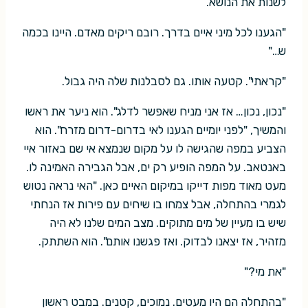
לשנות את הנושא.
"הגענו לכל מיני איים בדרך. רובם ריקים מאדם. היינו בכמה
ש…"
"קראתי". קטעה אותו. גם לסבלנות שלה היה גבול.
"נכון, נכון… אז אני מניח שאפשר לדלג". הוא ניער את ראשו
והמשיך, "לפני יומיים הגענו לאי בדרום-דרום מזרח". הוא
הצביע במפה שהגישה לו על מקום שנמצא אי שם באזור איי
באנטאב. על המפה הופיע רק ים, אבל הגבירה האמינה לו.
מעט מאוד מפות דייקו במיקום האיים כאן. "האי נראה נטוש
לגמרי בהתחלה, אבל צמחו בו שיחים עם פירות אז הנחתי
שיש בו מעיין של מים מתוקים. מצב המים שלנו לא היה
מזהיר, אז יצאנו לבדוק. ואז פגשנו אותם". הוא השתתק.
"את מי?"
"בהתחלה הם היו מעטים. נמוכים, קטנים. במבט ראשון