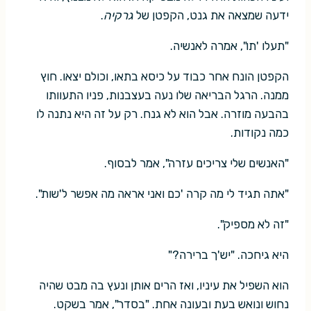
ידעה שמצאה את גנט, הקפטן של
גרקיה
.
"תעלו 'תו", אמרה לאנשיה.
הקפטן הונח אחר כבוד על כיסא בתאו, וכולם יצאו. חוץ
ממנה. הרגל הבריאה שלו נעה בעצבנות, פניו התעוותו
בהבעה מוזרה. אבל הוא לא גנח. רק על זה היא נתנה לו
כמה נקודות.
"האנשים שלי צריכים עזרה", אמר לבסוף.
"אתה תגיד לי מה קרה 'כם ואני אראה מה אפשר ל'שות".
"זה לא מספיק".
היא גיחכה. "יש'ך ברירה?"
הוא השפיל את עיניו, ואז הרים אותן ונעץ בה מבט שהיה
נחוש ונואש בעת ובעונה אחת. "בסדר", אמר בשקט.