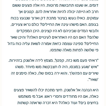
דומים, או שעטו תחבושות מרוטות. היו אלה פצעים ששום
חרב לא הייתה יכולה להיות אחראית להם. קטנים אך
עמוקים. כאילו נעשו בצינור מתכת דק וארוך שננעץ בכוח
בגופם. האם מישהו עינה את החיילים? כולם נראו צעירים,
ולובשי המדים שביניהם לא היו קצינים. היכן המפקדים
שלהם? האם הם היו האחראים לעינויים האלה? והיכן שאר
החיילים? ספינה עצומה כזאת אמורה לשאת עליה כוח גדול
פי שלושה לפחות מאלה שתפסו.
"ראיתי פעם משו כזה, קפטן", מצמץ לידה אלשנק בזהירות.
"איש 'שוגע במונסו, היה לו חצבקשת משו מיוחד. משהו
שיורים עם הפהש'ך. והוא ירה בסוס שלו, כאלה סימנים זה
'שאיר".
היא הנהנה אל אלשנק. חיצי מתכת יכלו להשאיר פצעים
כאלה, אם היו מחודדים וחסרי ראש. אבל מי משתמש
בחיצים בים? ועוד כאלה? היא זכרה שראתה קשתות