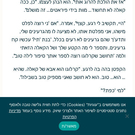
"אז את הולכת להרוג אותי". הוא הנהן לעצמו. "כן, ככה
קאלה לא תחשוד… מוות בידי פיראטים… זה מושלם".
"היי, תקשיב לי רגע, קצף", אמרה. "אם 'ני רוצה לפלט
מישהו, אני מפלטת אותו, לא מציעה לו מהגרעינים שלי,
ותדע'ך שהם גרעינים לא רעים בכלל, 'בנת 'תי? עכשיו קח
גרעינים, ותספר לי מה הקטע שלך ושל הקאלה הזאתי
ולמה 'תחושב שקרלוגו רוצה לספר אותך סיפור לילה טוב".
הקפטן בהה בה לרגע. "קרלוגו הוא אבא של קאלה. שהיא
… הוא… טוב. הוא לא חושב שאני מספיק טוב בשבילה".
"למי 'כפת?"
"הוא מפקד הצי בפועל…"
אנו משתמשים ב"עוגיות" (Cookies) כדי לתת חווית גלישה טובה ולאסוף
נתונים סטטיסטיים לשיפור האתר ולצרכי שיווק. מידע נוסף בעמוד
מדיניות
היא פלטה שריקה. "נראה לי 'תה צריך לשקול להיות שודד
הפרטיות
ים, זה יהיה'ך בטוח 'תר".
מאשר/ת