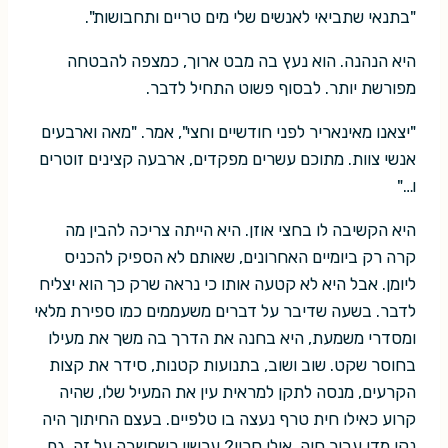
"בתנאי שתביאי לאנשים שלי מים טריים ותחבושות".
היא הנהנה. הוא נעץ בה מבט ארוך, כמצפה להבטחה
מפורשת יותר. לבסוף פשוט התחיל לדבר.
"יצאנו מאינאריר לפני חודשיים וחצי", אמר. "מאה וארבעים
אנשי צוות. מתוכם עשרים מפקדים, ארבעה קצינים זוטרים
ו…"
היא הקשיבה לו בחצי אוזן. היא הייתה צריכה להבין מה
קרה רק ביומיים האחרונים, שאותם לא הספיק להכניס
ליומן. אבל היא לא קטעה אותו כי נראה שרק כך הוא יצליח
לדבר. בשעה שדיבר על דברים משעממים כמו ספירת מלאי
ומסדרי משמעת, היא בחנה את הדרך בה משך את מעילו
בחוסר שקט. שוב ושוב, בתנועות קטנות, סידר את קצות
הקרעים, מנסה לתקן למראית עין את המעיל שלו, שהיה
קרוע כאילו חית טרף נעצה בו טלפיים. בעצם החיתוך היה
נקי מדי עבור חיה. אולי סכין? עכשיו כשחשבה על זה, גם