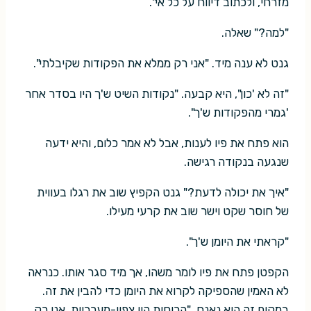
מזרחי, ולכתוב דיווח על כל אי".
"למה?" שאלה.
גנט לא ענה מיד. "אני רק ממלא את הפקודות שקיבלתי".
"זה לא 'כון", היא קבעה. "נקודות השיט ש'ך היו בסדר אחר
'גמרי מהפקודות ש'ך".
הוא פתח את פיו לענות, אבל לא אמר כלום, והיא ידעה
שנגעה בנקודה רגישה.
"איך את יכולה לדעת?" גנט הקפיץ שוב את רגלו בעווית
של חוסר שקט וישר שוב את קרעי מעילו.
"קראתי את היומן ש'ך".
הקפטן פתח את פיו לומר משהו, אך מיד סגר אותו. כנראה
לא האמין שהספיקה לקרוא את היומן כדי להבין את זה.
במקום זה הוא נאנח. "הרוחות היו צפון-מערביות. אני רק