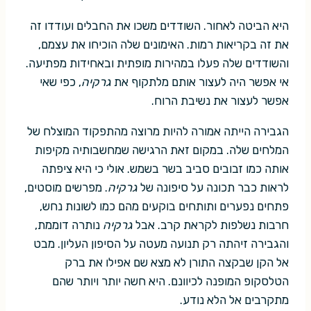
היא הביטה לאחור. השודדים משכו את החבלים ועודדו זה
את זה בקריאות רמות. האימונים שלה הוכיחו את עצמם,
והשודדים שלה פעלו במהירות מופתית ובאחידות מפתיעה.
אי אפשר היה לעצור אותם מלתקוף את
גרקיה
, כפי שאי
אפשר לעצור את נשיבת הרוח.
הגבירה הייתה אמורה להיות מרוצה מהתפקוד המוצלח של
המלחים שלה. במקום זאת הרגישה שמחשבותיה מקיפות
אותה כמו זבובים סביב בשר בשמש. אולי כי היא ציפתה
לראות כבר תכונה על סיפונה של
גרקיה
. מפרשים מוסטים,
פתחים נפערים ותותחים בוקעים מהם כמו לשונות נחש,
חרבות נשלפות לקראת קרב. אבל
גרקיה
נותרה דוממת,
והגבירה זיהתה רק תנועה מעטה על הסיפון העליון. מבט
אל הקן שבקצה התורן לא מצא שם אפילו את ברק
הטלסקופ המופנה לכיוונם. היא חשה יותר ויותר שהם
מתקרבים אל הלא נודע.