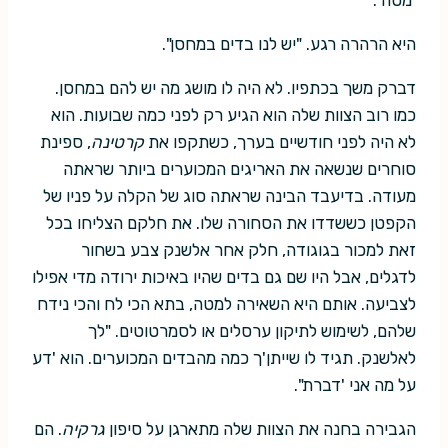
'מטה".
היא הרהרה רגע. "יש לנו בדים במחסן".
דברק משך בכתפיו. לא היה לו מושג מה יש להם במחסן.
כמו רוב הצוות שלה הוא הגיע רק לפני כמה שבועות. הוא
לא היה לפני חודשיים בערך, כשתקפו את
קרטינה
, ספינת
סוחרים שנשאה את האריגים המכוערים ביותר שראתה
מעודה. בדיעבד הבינה שראתה סוג של הקלה על פניו של
הקפטן כששדדו את הסחורה שלו. את חלקם הצליחו בכל
זאת למכור בגוגודה, חלק אחר אלשנק צבע בשחור
לדגלים, אבל היו שם גם בדים שהיו באיכות ירודה מדי אפילו
לצביעה. אותם היא השאירה למטה, בתא הכי לח והכי נידח
שלהם, לשימוש לתיקון ערסלים או לסמרטוטים. "לך
לאלשנק. תגיד לו שייתן'ך כמה מהבדים המכוערים. הוא 'דע
על מה אני 'דברת".
הגבירה בחנה את הצוות שלה מתארגן על סיפון
גרקיה
. הם