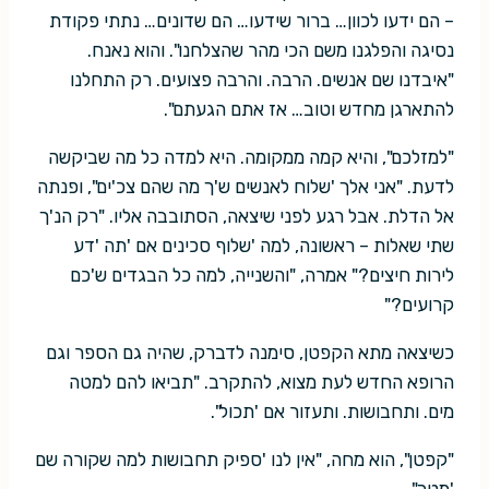
– הם ידעו לכוון… ברור שידעו… הם שדונים… נתתי פקודת
נסיגה והפלגנו משם הכי מהר שהצלחנו". והוא נאנח.
"איבדנו שם אנשים. הרבה. והרבה פצועים. רק התחלנו
להתארגן מחדש וטוב… אז אתם הגעתם".
"למזלכם", והיא קמה ממקומה. היא למדה כל מה שביקשה
לדעת. "אני אלך 'שלוח לאנשים ש'ך מה שהם צכ'ים", ופנתה
אל הדלת. אבל רגע לפני שיצאה, הסתובבה אליו. "רק הנ'ך
שתי שאלות – ראשונה, למה 'שלוף סכינים אם 'תה 'דע
לירות חיצים?" אמרה, "והשנייה, למה כל הבגדים ש'כם
קרועים?"
כשיצאה מתא הקפטן, סימנה לדברק, שהיה גם הספר וגם
הרופא החדש לעת מצוא, להתקרב. "תביאו להם למטה
מים. ותחבושות. ותעזור אם 'תכול".
"קפטן", הוא מחה, "אין לנו 'ספיק תחבושות למה שקורה שם