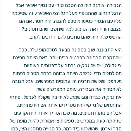
הגבירה. אומנם היה לה הסכם סודי עם נסיך אינאר אבל
הדגל הזהוב שהתנופף מעל דגל הצי האינארי, זה שסיכמה
עליו עם הנסיך כסימן מוסכם להגנה, היה חסר. אם הם
עצמם הורידו את הסימון, למה שיחשבו שהם חסינים?
החשש שלה היה שהם מחכים להם, דרוכים לקרב.
היא התבוננה שוב בספינה מבעד לטלסקופ שלה. ככל
שהתקרבו הבחינה בפרטים רבים יותר. זאת הייתה ספינת
צי גדולה, שהשם
גרקיה
נכתב על דפנותיה באותיות
מסולסלות מדי.
גרקיה
הייתה גבוהה בכמה מטרים לפחות
מ
ערפל
, ושלושת תרניה היו עמוסים במפרשים. אבל הגובה
לא הטריד את הגבירה. עומס המפרשים עשה
את
גרקיה
כבדה ומגושמת, לא יריבה שקולה ל
ערפל
. פתחי
התותחים של
גרקיה
היו מטרידים אותה אם היו פתוחים,
אבל הם נותרו חסומים. מה שכן הטריד אותה היו הקרעים
שזיהתה כעת במפרשים. ספינות צי אמורות להיות מופת של
סדר וארגון, שהושלטו ביד רמה. כל סטייה מתקנון הצי, כמו