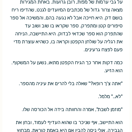
על גבי ערמות של מפות, רובן גרועות. באחת המגירות
מצאה צרור גדול של מכתבים המיועדים לגנט, שהדיפו ריח
בושם דק. היא חייכה אבל לא נגעה בהם, והמשיכה אל ספר
סיפורים קטן ומתפרק. ספר שקראו בו שוב ושוב עד
שהתפרק הוא ספר שכדאי לבדוק. היא התיישבה, הניחה
את רגליה על שולחן הקפטן וקראה בו, כשהיא עוצרת מדי
פעם לפצח גרעינים.
כמה דקות אחר כך הגיח הקפטן מתאו, נשען על המשקוף.
הוא הזיע.
"אתה צ'ך רופא?" שאלה בלי להרים את עיניה מהספר.
"לא…" מלמל.
"מוזמן לשבת", אמרה והחוותה בידה אל הכורסה שלו.
הוא התיישב, אף שניכר בו שהוא העדיף לעמוד, ובחן את
הגבירה. אולי ניסה להבין אם היא באמת קוראת. מבחוץ