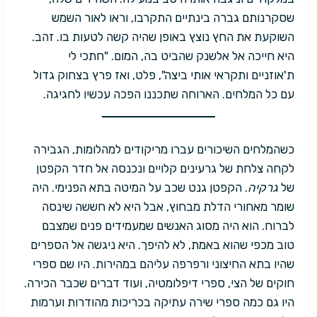
שסקרנותם גברה בינתיים התקרבו, וראו לאור השמש
השוקעת את החץ נוצץ באופן שהיה קשה לטעות בו. זהב.
היא חייכה אל אלשנק שהביט בה, המום. "חתכי לי
ת'אוזניים ותקראי אותי ביצה", פלט, ואז פרץ בצחוק גדול
עם כל המלחים. הארוחה שתכננו הפכה עכשיו לחגיגה.
כשהמלחים השיכורים עברו מריקודים למהלומות, הגבירה
לקחה צלחת של גרעינים קלויים ונכנסה אל חדר הקפטן
של
גרקיה
. הקפטן גנט שכב על המיטה בתא הפנימי. היה
שומר מאחורי הדלת מבחוץ, אבל היא לא חששה שינסה
לברוח. הוא היה מסוג האנשים שמעמידים פנים שמצבם
טוב מכפי שהוא באמת, לא להיפך. היא ניגשה אל הספרים
שהיו בתא החיצוני ורפרפה עליהם במהירות. היו שם ספרי
חוקים של הצי, ספרי דיפלומטיה, ועוד דברים שכבר הכירה.
היו גם כמה ספרי שירה עתיקה בכריכות מהודרות וערמות