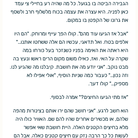
הגבירה הביטה בו בגועל. כל מה שהיה רע בחיילי צי עמד
כאן לפניה. היא עצרה את עצמה בכוח מלשלוף חרב ולשסף
את גרונו של הקפטן בו במקום.
"אבל אז הגיעו עוד מהם". קולו הפך עייף ומרוחק. "הם היו
אלפים בטח. ואל תדאגי, עכשיו הם אלה ששחטו אותנו…"
היא ראתה את האימה בפניו כשנזכר בעל כורחו במה
שקרה על האי. ואז, כאילו משום מקום הרים ראשו ונעץ בה
מבט נוקב. "אני יודע מה את חושבת. קיבלנו מה שהגיע לנו.
וזה נכון…" כעבור כמה שניות הוסיף, "אולי אפילו לא
מספיק…" קולו דעך.
"אז מתי הגיעו החיצים?" אמרה לבסוף.
הוא חשב לרגע. "אני חושב שהם ירו אותם בצינורות מהפה
שלהם, או מכשירים אחרים שהיו להם שם. האוויר כולו היה
מלא בחיצים הקטנים האלה. היית חושבת שאי אפשר
לעשות כל כך הרבה נזק עם חיצים קטנים כאלה. אבל הם