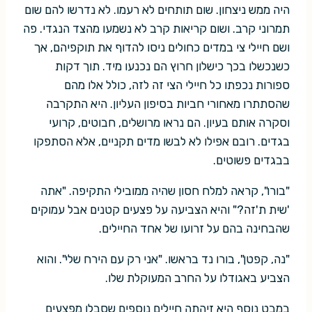
היה ממש ניצחון. שום תותחים לא רעמו. לא נדרשו להם שום
תמרוני קרב. ושום קריאות קרב לא נשמעו מהצד הנגדי. פה
ושם חיילי צי במדים כחולים ניסו להדוף את תוקפיהם, אך
כשנכשלו בכך כישלון חרוץ הם נכנעו מיד. תוך דקות
ספורות נכפתו כל חיילי הצי זה לזה, כולל אלו מהם
שהסתתרו מאחורי חביות בסיפון העליון. היא התקרבה
וסקרה אותם בעיון. הם נראו מרושלים, חבוטים, קרועי
בגדים. רובם אפילו לא לבשו מדים תקניים, אלא הסתפקו
בבגדים פשוטים.
"בורו", קראה למלח חסון שהיה ממובילי התקיפה. "אתה
'שית ת'זה?" והיא הצביעה על פצעים קטנים אבל עמוקים
שהבחינה בהם על זרועו של אחד החיילים.
"נה, קפטן", בורו נד בראשו. "אני רק עם הירח שלי". והוא
הצביע באגודלו על החרב המעוקלת שלו.
במבט נוסף היא זיהתה חיילים נוספים שסבלו מפצעים