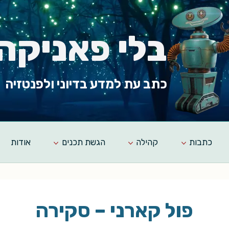
בלי פאניקה
כתב עת למדע בדיוני ולפנטזיה
כתבות
קהילה
הגשת תכנים
אודות
פול קארני – סקירה