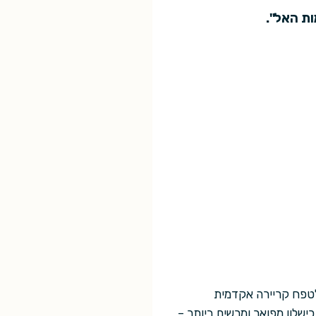
ת האל".
 החליט לטפח קריירה אקדמית
ישלון מפואר ומרשים ביותר –