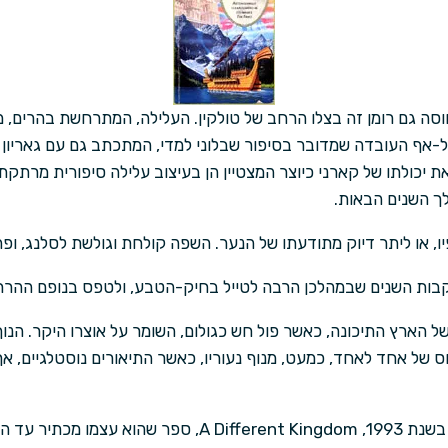
וסה גם רומן זה בצלו הרחב של טולקין. העלילה, המתרחשת בהרים, מ
אף העובדה שמדובר בסיפור שבלוני למדי, המתכתב גם עם גאריון של
 יכולתו של קארני כיוצר המצטיין הן בעיצוב עלילה סיפורית מרתקת, ו
 השנים הבאות.
 או ליתר דיוק מתודעתו של הנער. השפה קולחת וגולשת לסלנג, ופה 
קבות השנים שבמהלכן הרבה לטייל בחיק-הטבע, ולטפס בנופם ההררי ו
של הארץ התיכונה, כאשר פול חש כגולום, השומר על אוצרו היקר. הנו
 של אחד לאחד, כמעט, מנוף נעוריו, כאשר התיאורים נוסטלגיים, אך
ספרו הבא של קארני יצא לאור בשנת 1993, A Different Kingdom, 