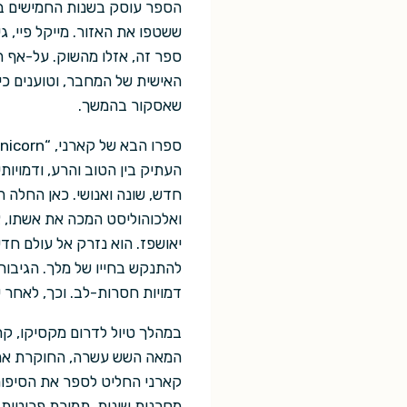
הספר עוסק בשנות החמישים במח
ששטפו את האזור. מייקל פיי, ג
ספר זה, אזלו מהשוק. על-אף ה
שאסקור בהמשך.
העתיק בין הטוב והרע, ודמויותי
חדש, שונה ואנושי. כאן החלה ה
ואלכוהוליסט המכה את אשתו, אש
יאושפז. הוא נזרק אל עולם חדש
להתנקש בחייו של מלך. הגיבור
דמויות חסרות-לב. וכך, לאחר 
המאה השש עשרה, החוקרת את הע
קארני החליט לספר את הסיפור 
מסכנות שונות, תמורת פרוטות ז