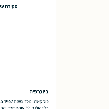
סקירה על
ביוגרפיה
פול
בלינקולן קולג', אוקספורד. שם