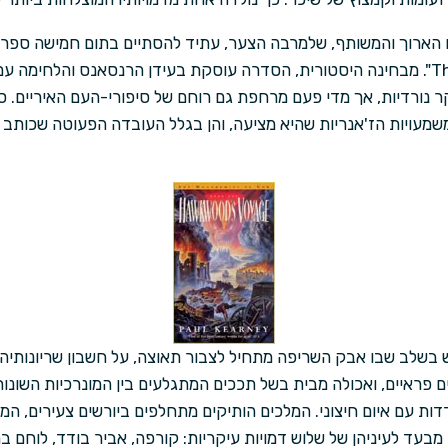
ם הארוך והמשותף, שלמרבה הצער, עתיד להסתיים בתום חמישה ספרי
שלו "The Monarchies of God". מבחינה היסטורית, הסדרה עוסקת בעידן הרנסאנס והל
קר נורדיות, אך מדי פעם מרחפת גם רוחם של סיפורי-העם האיריים.
משמעויות הז'אנריות שהיא מציעה, והן בגלל העובדה הפעוטה שכותב
שלב שבו אבק השריפה מתחיל לצבור תאוצה, על חשבון שריונותיהם
פראיים, ואכולה מבית בשל תככים המתגלעים בין המונרכיות השונות
דות עם איום חיצוני. המלכים הותיקים מתחלפים ביורשים צעירים, ה
 מבעד לעיניהן של שלוש דמויות עיקריות: קורפה, אביר בודד, לוחם 