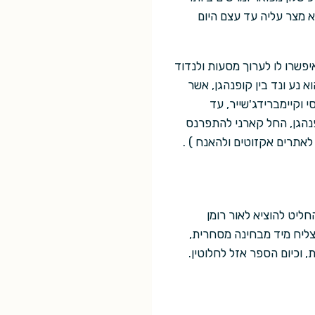
 מצר עליה עד עצם היום
פשרו לו לערוך מסעות ולנדוד
 נע ונד בין קופנהגן, אשר
 וקיימברידג'שייר, עד
נהגן, החל קארני להתפרנס
אתרים אקזוטים ולהאנח ) .
החל את דרכו הספרותית בתחילת שנות התשעים, כאשר ריצ'ארד אוונס מהוצאת gollancz החליט להוציא לאור רומן
 הבוסרי והנאיבי הזה לא הצליח מיד מבחינה מסחרית,
 וכיום הספר אזל לחלוטין.