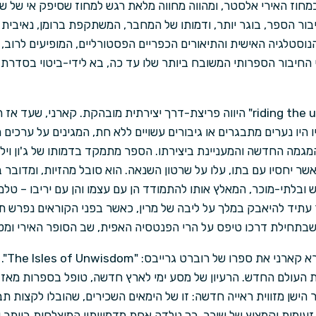
וז האירי אלסטר, ומהווה מחווה מלאת רגש למחוז שסיפק אי של שפ
יבור הספר, בוגר יותר, ודמותו של המחבר, המשתקפת ברומן, נאיבית
נוסטלגיה האישית והתיאורים הכפריים הפסטורליים, המופיעים לרוב, 
ספרו הבא של קארני, “riding the unicorn" היווה פריצת-דרך יצירתית מובהקת. ק
ו היו נערים מתבגרים או גיבורים עשויים ללא חת, המגינים על ערכים ר
מגמה החדשה והמעניינת ביצירתו. הספר מתמקד בדמותו של ג'ון וילו
ר יחסיו עם בתו, עלו על שרטון השנאה. הוא סובל מהזיות, ומדובר 
 ובלתי-מוכר, המאלץ אותו להתמודד הן עם עצמו והן עם יריבו – טלמ
 עתיד להיאבק במלך על ליבה של מרין, כאשר בפני הקוראים נפרש ת
שבתחילת דרכו טיפס על הרי הפנטסיה האפית, שב הסופר האירי ומטפ
במהלך 
ולם החדש. הרעיון של מסע ימי לארץ חדשה, טופל בספרות מאז ימי
הישן מזווית ראייה חדשה: זו של הימאים השכירים, שהובלו לקצות 
עומות וקמצוץ של שיכר. כך נולדה אחת מדמויותיו המוצלחות ביותר 