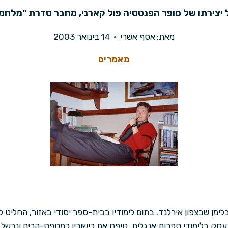
 יצירתו של סופר הפנטסיה פול קארני, מחבר סדרת "מלחמו
מאת:
אסף אשרי
14 בינואר 2003
מאמרים
 קארני נולד בשנת 1967 בבלימן שבצפון אירלנד. בתום לימודיו בבית-ספר יסודי באזור,
 עסק בלימודי ספרות אנגלית, טיפח את כישוריו כמטפס-הרים ונכשל כ