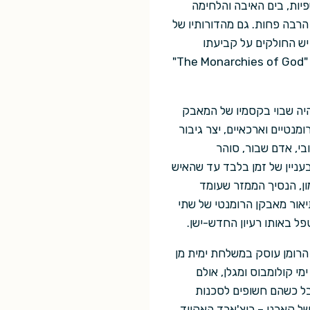
יות, בים האיבה והלחימה
 הרבה פחות. גם מהדורותיו של
יש החולקים על קביעתו
האישית של המחבר, וטוענים כי החיבור הספרותי המשובח ביותר שלו עד כה, בא לידי-ביטוי בסדרת "The Monarchies of God"
ארני, שעד אז היה שבוי בקסמיו של המאבק
ומנטיים וארכאיים, יצר גיבור
בי, אדם שבור, סוהר
בעניין של זמן בלבד עד שהאיש
ון, הנסיך הממזר שעומד
יאור מאבקן הרומנטי של שתי
ל באותו רעיון החדש-ישן.
טיול לדרום מקסיקו, קרא קארני את ספרו של רוברט גרייבס: "The Isles of Unwisdom". הרומן עוסק במשלחת ימית מן
 קולומבוס ומגלן, אולם
תבל כשהם חשופים לסכנות
של קארני – ריצ'ארד האקווד.