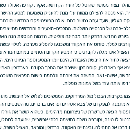
הלך מצור ממושך שהוטל על העיר הקדושה, אקיר. קורפה אכול רגשו
צעיר, הוא מנסה להצילם ממוות על-מנת להעניק משמעות למסע ההישר
יפקס העליון, שעד עתה נחשב כמת. אולם הפוניטיפקס החדש שהוכתר תח
 בלב-לבה של הכנסייה השלטת. המלכים-הצעירים והחדשים מתייצבים
ם ביורש החדש, החזק יותר מבחינה פוליטית. הדמות הנוספת הנה האק
רבים למלך, סוחט את האקווד ומשכנעו להפליג מערבה, לגילוי יבשת
האציל אינו מגלה לקברניט כי המסע הקדום הסתיים במותם הנורא של
אה לתור את היבשת האבודה, הינם יומן-המסע וספר הניווט הימי, הכו
א אף בארדולין, קוסם זקן ששירת את המלך הקודם. בארדולין מאמין
דשה, אישה-זאב, המשנה את צורתה ונלחמת בישות הפראית השוכנת
דפו אותה עוד בשל אמונות טפלות.
צמו בקרבות הגבול מול המרדוקים, הממשיכים לפלוש אל היבשת, מוע
וא מתמנה למפקדם של צבא אסירים ופראים ברברים, מן השבטים ההר
פסוף הגאה לשרשרת של ניצחונות מדהימים, כשהוא קושר את גורלו ב
נטור לו טינה, וקורפה נשלח למשימה בלתי אפשרית, שנועדה לחסלו
 דרכו אל התהילה. ובינתיים האקווד, ברדולין ומוראד, האציל השפל,