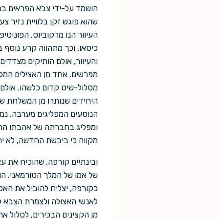
הושמד על-ידי צבא הפראים במ
שהוא פוגש זקן בלוויית נזיר 
העיוור הנו מרקוביוס, הפוניט
כיסאו, וכך מתהווה קרע נוסף
והעיוור, אולם הותיקים מצדדי
מפרשים. אחד מן האצילים המקו
מסלול-שיט קדום כלשהו. אולם 
היחידים שנותרו מן המשלחת שיצ
הנוסעים המפליגים מערבה, נמצ
ומפליג בחברתה של אהבתו הח
מקווה כי ביבשת החדשה, לא יר
ובינתיים קורפה, שהוכיח את ע
של אמו של המלך הטורמאני. ה
כקורפה, יצליח להוביל את האס
לאנשי האצולה ולצמרת הצבא ל
מן הקצינים הבכירים, לסלול את