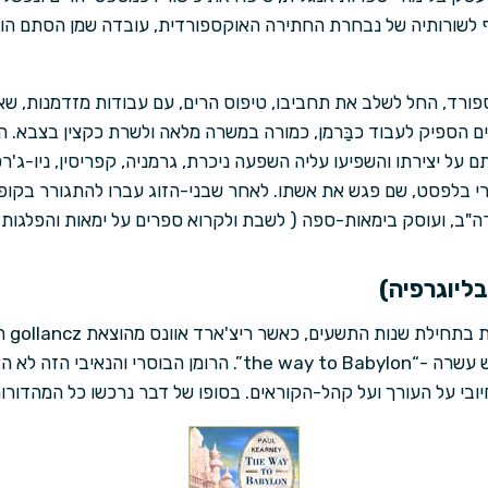
 לשורותיה של נבחרת החתירה האוקספורדית, עובדה שמן הסתם הוא
פורד, החל לשלב את תחביבו, טיפוס הרים, עם עבודות מזדמנות, שאי
הספיק לעבוד כבַּרמן, כמורה במשרה מלאה ולשרת כקצין בצבא. הוא
 על יצירתו והשפיעו עליה השפעה ניכרת, גרמניה, קפריסין, ניו-ג'רסי
 בלפסט, שם פגש את אשתו. לאחר שבני-הזוג עברו להתגורר בקופ
ה"ב, ועוסק בימאות-ספה ( לשבת ולקרוא ספרים על ימאות והפלגות ל
ליוגרפיה)
קארני 
פנטסיה, שקארני כתב בגיל שש עשרה -“the way to Babylon”. הרומן
יובי על העורך ועל קהל-הקוראים. בסופו של דבר נרכשו כל המהדורות,