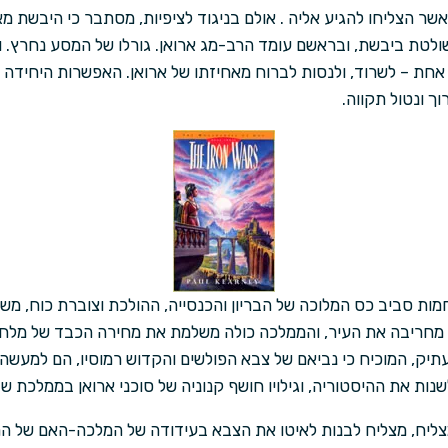
שר הצליחו להגיע אליה . אולם בניגוד לציפיות, מסתבר כי היבשת מ
לטת ביבשת, ובראשם עומד הרב-מג ארואן. גורלו של המסע נחרץ. ו
 אחת – לשרוד, ולנסות לברוח מאחיזתו של ארואן. האפשרות היחידה
ך ונטול תקווה.
מות סביב כס המלוכה של הבריון והכנסייה, ההולכת וצוברת כוח, 
מחריבה את העיר, והממלכה כולה משלמת את מחירה הכבד של מלחמ
תיק, המוכיח כי נביאם של צבא הפולשים והקדוש רמוסיו, הם למעשה
נות את ההיסטוריה, וגילויו חושף קנוניה של סוכני ארואן בממלכת 
מצליח, מצליח לבנות לאיטו את הצבא בעידודה של המלכה-האם של ה