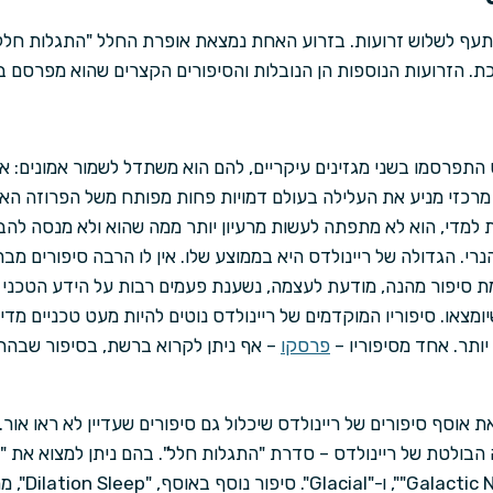
מסתעף לשלוש זרועות. בזרוע האחת נמצאת אופרת החלל "התגלות חל
 הזרועות הנוספות הן הנובלות והסיפורים הקצרים שהוא מפרסם בכ
התפרסמו בשני מגזינים עיקריים, להם הוא משתדל לשמור אמונים: אינ
 מרכזי מניע את העלילה בעולם דמויות פחות מפותח משל הפרוזה האר
ת למדי, הוא לא מתפתה לעשות מרעיון יותר ממה שהוא ולא מנסה להב
נרי. הגדולה של ריינולדס היא בממוצע שלו. אין לו הרבה סיפורים מבר
מת סיפור מהנה, מודעת לעצמה, נשענת פעמים רבות על הידע הטכני ו
ומצאו. סיפוריו המוקדמים של ריינולדס נוטים להיות מעט טכניים מד
יותר. אחד מסיפוריו –
פרסקו
– אף ניתן לקרוא ברשת, בסיפור שבהחל
20 מתוכנן לצאת אוסף סיפורים של ריינולדס שיכלול גם סיפורים שעדיין לא ראו
"Wall of Mars