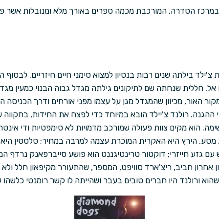
 במרכז הסדרה, המורכבת מכמה ספרים באורך מלא ומנובלות אשר פו
'ילד בילתה שנים רבות בנסיון למצוא סימני חיים חיזריים. לבסוף 
 אל. חללית שנחתה שם לתיקונים גילתה מגדל גבוה הבנוי כמעין מגד
קור האור, מכיוון שהמגדל מגן על עצמו מפני אורחים ודרך הכניסה ה
י ההגנה. רולנד צ'יילד הובא במיוחד כדי לפצח את החידות, בתקווה 
מה. הוא מקים צוות פעולה שמורכב מדמויות לא סימפטיות ודי אינט
מסע. הירץ היא האקרית המוכרת עצמה למרבה במחיר; סלסטין היא
עם גזע חייזרי; דוקטור טרינטיגננט הוא פושע סייברפאנק נרדף ה
ן אחרון חביב, ריצ'ארד סוויפט, המספר, שהתעורר מקיפאון חלל ולא
הוא ורולנד היו חברים טובים בעבר ושהייתה לו קשר רומנטי כלשהו 