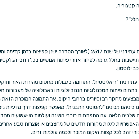
 קטגוריה.
חלל"?
"התגלות חלל" מתרחשת בעולם עתידני של שנת 2517 (לאורך הסדרה ישנן קפיצות
יישבות בחלל גרמה לפיזור אזורי פיתוח אנושיים בכל רחבי הגלקסי
 ילוסטון.
ה עתידנית "ריאליסטית", התחומה בגבולות מחסום מהירות האור וחוקי
ום פיתוח הטכנולוגיות הננוביולוגיות ובאבולוציה של מעבורות חל
בצעים מחקר רב וסיורים ברחבי היקום. אך התמונה המוכרת הזאת מש
ם ביניהם מכונים "להטוטני התבנית", מאפשר קפיצות דרך מדעיות ניכ
שלבים הלאה. עם התפתחות כוכבי השינה ועולמות השעשועים מחד ו
האפשרויות לגלות מקורות חדשים של מחצבים או אוצרות טבע אחרים 
י זהב לכל קצוות היקום המוכר ולכמה עולמות זרים.