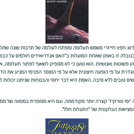
חדש: חפץ חייזרי משמש תעלומה ומפתח לעולמה של תרבות שונה שתלמ
בנובלה זו באותן שאלות המועלות ב"האם אנדרואידים חולמים על כבש
ן פשוטות ואנושיות. הוא טוען כי לא מספיק לשאוף לפתור תעלומה, אל
גדרת על פי הופעה חיצונית אלא על פי המוסר הפנימי המניע את הדמו
שים טובים ללא סיבה, האמת היא דבר יחסי והבטחות שניתנו יכולות 
'ימי טורקיז' קצרה יותר מקודמתה, וגם היא מסופרת במסווה של מסת
מציאות הגלקטית של "התגלות חלל".