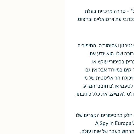
ל" – סדרה מרכזית בעלת
תבי עת וירטואליים ובדפוס.
טרזון ואסימוב'ס. הסיפורים
וכה שלו. הוא יודע את
ריק בסיפורי עוקץ או
יקים במיוחד אבל אין גם
יכולת הריאליסטית של מי
י לטעמי אולם חובבי המדע
ט לא מייצג את כלל כתיבתו,
 אור. חלק מהסיפורים הקצרים שלו
מתרחשים בעולמה של הסידרה הבולטת של ריינולדס – סדרת "התגלות חלל". בהם ניתן למצוא את "A Spy in Europa",
Galactic North", "Great ", ו-"Glacial". סיפור נוסף באוסף, "Dilation Sleep", מתרחש בעבר של אותו עולם,