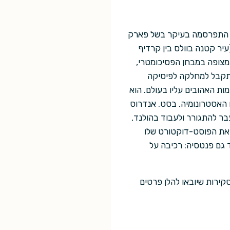
ל וולס" ואשר התפרסמה בעיקר בשל פארק
עיר קטנה בוולס בין קרדיף
המצופה במבחן הפסיכומטרי,
התקבל למחלקה לפיסיקה
ות האהובים עליו בעולם. הוא
האסטרונומיה. בסט. אנדרוס
ר להתגורר ולעבוד בהולנד,
גורר בנורדוייאק, יש לו חוזה עבודה ומחקר ב-esa, והוא סיים את הפוסט-דוקטורט שלו
גם פנטסיה: רכיבה על
סקירות שיובאו להלן פרטים