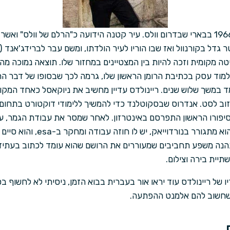
אליסטר ריינולדס נולד בשנת 1966 בבארי שבדרום וולס. עיר קטנה הידועה כ"הרלם ש
גדל בקורנוול ואז שבו הוריו לעיר הולדתו, ומשם עבר לברידג'אנד (
יטה מקומית וזכה להיות בין המצטיינים במחזור שלו. תוצאה נמוכה מ
מוד עסק בכתיבת הרומן הראשון שלו, גרמה לכך שבסופו של דבר 
ד במשך שלוש שנים. ריינולדס עדיין מחשיב את ניוקאסל כאחד המקומ
וב לסט. אנדרוס שבסקוטלנד כדי להמשיך ללימודי דוקטורט בתחום 
יפורו הראשון התפרסם באינטרזון. לאחר שמסר את עבודת הגמר, עב
שם פגש את זוגתו לחיים. כיום הוא מת
הנה משפע תחביבים שמעוררים את הרושם שהוא עומד לכתוב בעתיד 
שתיית בירה וצילום.
 של ריינולדס עוד יראו אור בעברית בבוא הזמן, ניסיתי לא לחשוף ב
 שחשוב להם אלמנט ההפתעה.