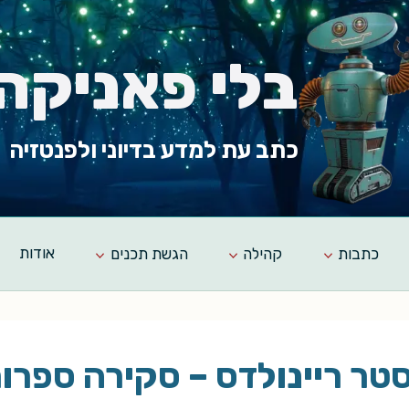
בלי פאניקה
כתב עת למדע בדיוני ולפנטזיה
כתבות
קהילה
הגשת תכנים
אודות
טר ריינולדס – סקירה ספרו