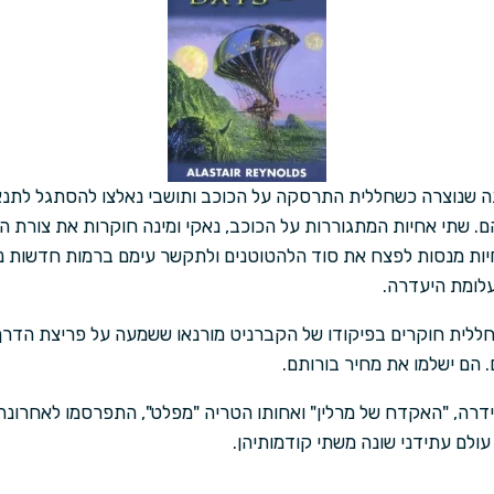
 שנוצרה כשחללית התרסקה על הכוכב ותושבי נאלצו להסתגל לתנאי 
. שתי אחיות המתגוררות על הכוכב, נאקי ומינה חוקרות את צורת 
יות מנסות לפצח את סוד הלהטוטנים ולתקשר עימם ברמות חדשות נע
לומת היעדרה.
ללית חוקרים בפיקודו של הקברניט מורנאו ששמעה על פריצת הדרך 
הם ישלמו את מחיר בורותם.
דרה, "האקדח של מרלין" ואחותו הטריה "מפלט", התפרסמו לאחרונה, א
לם עתידני שונה משתי קודמותיהן.