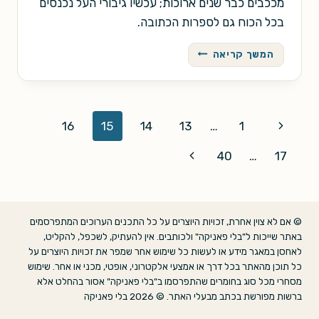
מככבים כבר שנים ארוכות; עכשיו גיבורי העל נכנסים
בכל הכוח גם לספרות הכתובה.
על-אנושי
המשך קריאה
כפול
שלוש
Page
Previous
16
15
14
13
…
1
navigation
Page
Next
40
…
17
Page
© אם לא צוין אחרת, זכויות היוצרים על כל התכנים הערוכים המתפרסמים
באתר שייכות ל"בלי פאניקה" ולכותבים. אין להעתיק, לשכפל, להקליט,
לאחסן במאגר מידע או לעשות כל שימוש אחר שמפר את זכויות היוצרים על
כל תוכן מהאתר בכל דרך או אמצעי אלקטרוני, אופטי, מכני או אחר. שימוש
מסחרי מכל סוג בחומרים שהתפרסמו ב"בלי פאניקה" אסור בהחלט אלא
ברשות מפורשת בכתב מבעלי האתר. © 2026 בלי פאניקה