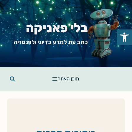
Ski
t
conten
בלי פאניקה
פתח סרגל נגישות
כתב עת למדע בדיוני ולפנטזיה
תוכן האתר