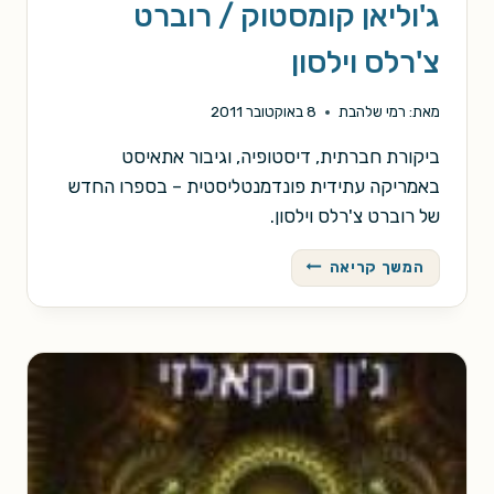
ג'וליאן קומסטוק / רוברט
צ'רלס וילסון
מאת:
רמי שלהבת
8 באוקטובר 2011
ביקורת חברתית, דיסטופיה, וגיבור אתאיסט
באמריקה עתידית פונדמנטליסטית – בספרו החדש
של רוברט צ'רלס וילסון.
ג'וליאן
המשך קריאה
קומסטוק
/
רוברט
צ'רלס
וילסון