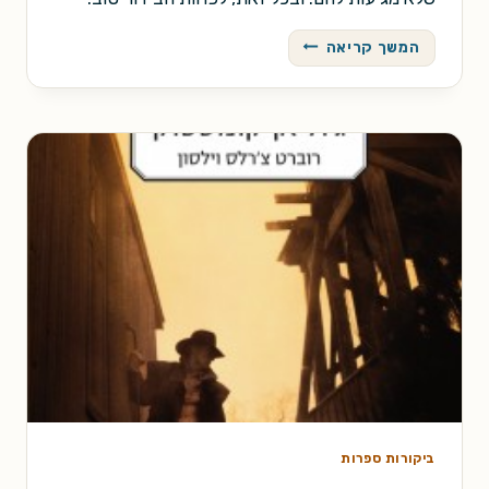
אני
המשך קריאה
מספר
ארבע
/
פיטקוס
לור
ביקורות ספרות