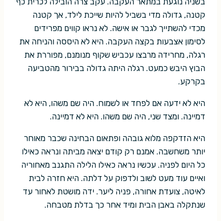
בשניה נוגעת במתאר העקבה. עקב צרה הובילה לכרית כף
קטנה, גדולה מדי בשביל להיות שייכת לילד, אך קטנה
מכדי להשתייך לגבר או אישה. לא נראו קווים מפרידים
לסימון אצבעות בקצה העקבה. היא לא היססה והניחה את
רגלה, מחרידה מרבצו עכביש שקוף מנומנם, מפוררת את
הבוץ היבש כמעט. רגלה היתה גדולה בבירור מהטביעה
בקרקע.
היא לא ידעה אם לפחד או לשמוח. היה שם משהו, היא לא
דמיינה. ומצד שני, היה שם משהו. היא לא דמיינה.
היא הזדקפה מלוא גובהה ופתאום הבחינה שכבר מאוחר
יותר משחשבה. אמנם רק קודם יצאה מביתה ונראה כאילו
כל היום לפניה. עכשיו נראה כאילו הלילה התגנב מאחוריה
ואיים עוד מעט לשוב ולדפוק על דלתה. היא חזרה לבית
לאיטה, צועדת אחורה, פניה ליער. ידה מושטת לאחור עד
שנתקלה באבן הבית ומיד אחר כך בדלת מטבחה.