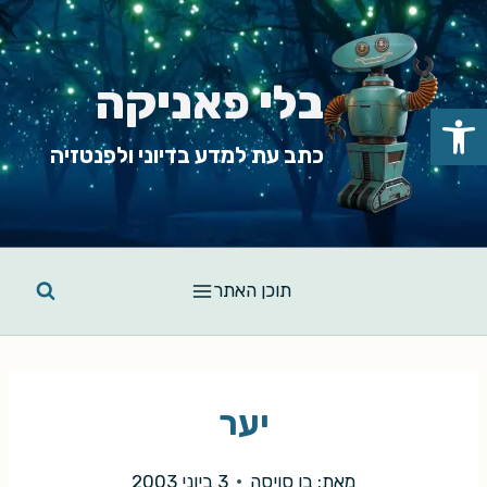
Ski
t
conten
בלי פאניקה
פתח סרגל נגישות
כתב עת למדע בדיוני ולפנטזיה
תוכן האתר
יער
מאת:
בן סויסה
3 ביוני 2003