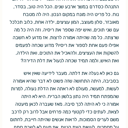
התנהלו כסדרם במשך ארבע שנים. הכל היה טוב, בסדר,
נוח. כל פריט היה מונח במקום הנכון. היה לה מטבח
מאובזר, סלון מעוצב, המון עציצים, ילדה אחת, כלוב תכלכל
עם שני תוכים, ואיש יפה שספר את ריסיה. וזה היה כל מה
שרצתה. כל מה שהיתה אמורה לרצות. אז מדוע לא חשבה
אפילו פעם אחת לספור את ריסיו? מדוע שכחה לפעמים
להשקות את העציצים, ולהאכיל את התוכים, ואת הילדה,
ואת האיש, ולמה תמיד שכחה לנעול את דלת הדירה?
גם כאן לא נעלה את דלתה. מעבר לידיעה שאין איש
בסביבה, היתה התחושה שזה פשוט לא דבר שהיא אמורה
לעשות. למעשה, מעולם לא ראתה את הדלת נעולה, למרות
שהמפתח תמיד היה נתון בלשון הבריח. היא לא היתה
אמורה כי לא היתה לכך סיבה. מאז שעברה לכאן מיעטה
לצאת, לעתים כדי לקטוף כמה פרחים אבל לרוב רק לרכב
משם לערים הסמוכות, לראות אנשים שהיתה חייבת, לחתום
על מסמכים. לעשות קצת קניות. אף פעם לא לשבת סתם