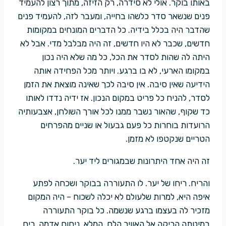
באותו בוקר. אולי לא סידרה, רק הזיזה, מתוך רצון להעמיד
פנים שנשאר סדר כלשהו בחייה, ומעבר לזה, להעמיד פנים
שהדבר היה בכלל בידיה. כל הדברים המונחים במקומות
חדשים, שכבר לא היו חדשים, זה היה מבלבל מדי. אבל לא
היתה לה שהות לסדר את הכל, כל מה שלא היה נכון
במקומו הארעי, לא בו ברגע. ויותר מכל הפחידה אותה
הידיעה שאין סיבה. אין סיבה לכך שאינה מוצאת את הזמן
לסדר, להניח כל פריט במקום הנכון. אז ידיה נדדו לאותו
כד שקוף, שהאור נשבר ממנו לכל אורך השולחן, אצבעותיה
הרועדות בוחרות כל פעם גבעול או שניים מהפרחים
הטריים שנקטפו לא מזמן.
זה היה אחד היתרונות שבמגורים ליד יער.
והריח. ריחו של יער. לו התעוררה בבוקר ושכחה לפתע
איפה היא, למרות שלעולם לא יכלה לשכוח – היה המקום
מזכיר לה בעצמו ברגע שנשמה. כל בוקר התעוררה
במיטתה הריקה אל האוויר הלח, המלא. ניחוח אדמה. ריח