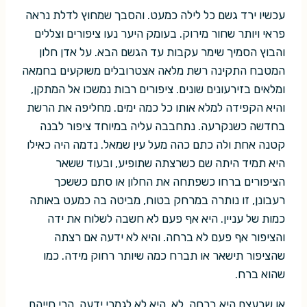
עכשיו ירד גשם כל לילה כמעט. והסבך שמחוץ לדלת נראה
פראי ויותר שחור מירוק. בעומק היער נעו ציפורים וצללים
והבוץ הסמיך שימר עקבות עד הגשם הבא. על אדן חלון
המטבח התקינה רשת מלאה אצטרובלים משוקעים בחמאה
ומלאים בזירעונים שונים. ציפורים רבות נמשכו אל המתקן,
והיא הקפידה למלא אותו כל כמה ימים. מחליפה את הרשת
בחדשה כשנקרעה. נתחבבה עליה במיוחד ציפור לבנה
קטנה אחת ולה כתם כהה מעל עין שמאל. נדמה היה כאילו
היא תמיד היתה שם כשרצתה שתופיע, ובעוד ששאר
הציפורים ברחו כשפתחה את החלון או סתם כששכך
רעבונן, זו נותרה במרחק בטוח, מביטה בה כמעט באותה
כמות של עניין. היא אף פעם לא חשבה לשלוח את ידה
והציפור אף פעם לא ברחה. והיא לא ידעה אם רצתה
שהציפור תישאר או תברח כמה שיותר רחוק מידה. כמו
שהוא ברח.
או שבעצם היא ברחה. לא. היא לא לגמרי ידעה. הרי חייהם