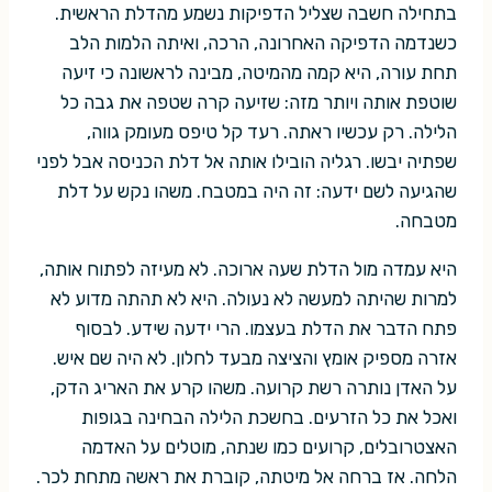
בתחילה חשבה שצליל הדפיקות נשמע מהדלת הראשית.
כשנדמה הדפיקה האחרונה, הרכה, ואיתה הלמות הלב
תחת עורה, היא קמה מהמיטה, מבינה לראשונה כי זיעה
שוטפת אותה ויותר מזה: שזיעה קרה שטפה את גבה כל
הלילה. רק עכשיו ראתה. רעד קל טיפס מעומק גווה,
שפתיה יבשו. רגליה הובילו אותה אל דלת הכניסה אבל לפני
שהגיעה לשם ידעה: זה היה במטבח. משהו נקש על דלת
מטבחה.
היא עמדה מול הדלת שעה ארוכה. לא מעיזה לפתוח אותה,
למרות שהיתה למעשה לא נעולה. היא לא תהתה מדוע לא
פתח הדבר את הדלת בעצמו. הרי ידעה שידע. לבסוף
אזרה מספיק אומץ והציצה מבעד לחלון. לא היה שם איש.
על האדן נותרה רשת קרועה. משהו קרע את האריג הדק,
ואכל את כל הזרעים. בחשכת הלילה הבחינה בגופות
האצטרובלים, קרועים כמו שנתה, מוטלים על האדמה
הלחה. אז ברחה אל מיטתה, קוברת את ראשה מתחת לכר.