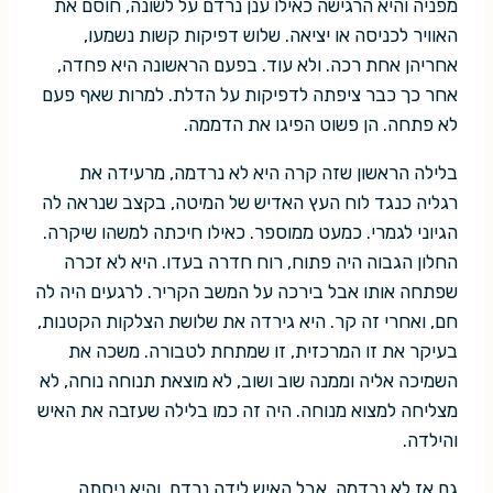
מפניה והיא הרגישה כאילו ענן נרדם על לשונה, חוסם את
האוויר לכניסה או יציאה. שלוש דפיקות קשות נשמעו,
אחריהן אחת רכה. ולא עוד. בפעם הראשונה היא פחדה,
אחר כך כבר ציפתה לדפיקות על הדלת. למרות שאף פעם
לא פתחה. הן פשוט הפיגו את הדממה.
בלילה הראשון שזה קרה היא לא נרדמה, מרעידה את
רגליה כנגד לוח העץ האדיש של המיטה, בקצב שנראה לה
הגיוני לגמרי. כמעט ממוספר. כאילו חיכתה למשהו שיקרה.
החלון הגבוה היה פתוח, רוח חדרה בעדו. היא לא זכרה
שפתחה אותו אבל בירכה על המשב הקריר. לרגעים היה לה
חם, ואחרי זה קר. היא גירדה את שלושת הצלקות הקטנות,
בעיקר את זו המרכזית, זו שמתחת לטבורה. משכה את
השמיכה אליה וממנה שוב ושוב, לא מוצאת תנוחה נוחה, לא
מצליחה למצוא מנוחה. היה זה כמו בלילה שעזבה את האיש
והילדה.
גם אז לא נרדמה, אבל האיש לידה נרדם, והיא ניסתה