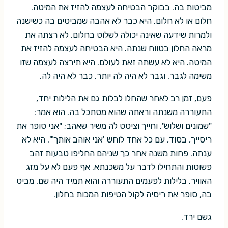
מביטות בה. בבוקר הבטיחה לעצמה להזיז את המיטה.
חלום או לא חלום, היא כבר לא אהבה שמביטים בה כשישנה
ולמרות שידעה שאינה יכולה לשלוט בחלום, לא רצתה את
מראה החלון בטווח שנתה. היא הבטיחה לעצמה להזיז את
המיטה. היא לא עשתה זאת לעולם. היא תירצה לעצמה שזו
משימה לגבר, וגבר לא היה לה יותר. כבר לא היה לה.
פעם, זמן רב לאחר שהחלו לבלות גם את הלילות יחד,
התעוררה משנתה וראתה שהוא מסתכל בה. הוא אמר:
"שמונים ושלוש". וחייך וציטט לה משיר שאהב; "אני סופר את
ריסייך, בסוד, עם כל אחד לוחש 'אני אוהב אותך'". היא לא
ענתה. פחות משנה אחר כך שניהם החליפו טבעות זהב
פשוטות והתחילו לדבר על משכנתא. אף פעם לא על מזג
האוויר. בלילות לפעמים התעוררה והוא תמיד היה שם, מביט
בה, סופר את ריסיה לקול הטיפות המכות בחלון.
גשם ירד.