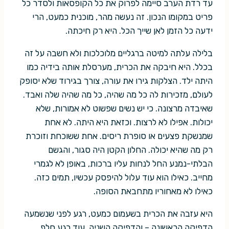
עד רדת הערב סיימה לפרוק את כל הקופסאות ולסדר כל
פריט במקומו הנכון. זה נעשה מהר, מוכנית כמעט, הרי
ידעה כל הזמן לאן שייך הכל. היא רק חיכתה.
בלילה עלתה למיטה ברגליים מלוכלכות ולא חשבה על זה
בכלל. היא חיבקה את הכרית, מערסלת אותה בידיה כמו
היתה ילד. הצלקות גירו את עורה, צורך בגירוד שלא יסופק
לעולם, מזכירות לה כל מה שהיה, כל מה שהיה שלה ואבד.
שאיבדה מרצונה. כי יש נשים שפשוט לא אמורות, שלא
יכולות. אפילו לא לרצות. וכזאת היא היתה. לא אחת
שמנשקת פצעים או סופרת ריסים. אחת ששוכחת וזוכרת
רק מה שהיא יכולה. החלון הקטן היה סגור, והגשם
הבלתי-נמנע החל לנחות עליו ברכות, באופן לא לגמרי
מחייב. כאילו הוא עוד עלול להיפסק עכשיו, תמים כזה.
כאילו לא מאחוריו מתחבאת הסופה.
היא עזבה את הכרית בשעמום כמעט, רגע לפני שנשמעה
הדפיקה הראשונה – והדפיקה השניה. עוד רגע חלף.