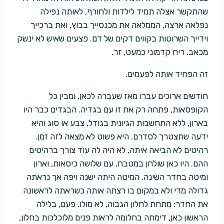
שהתקשר אצלה תמיד לילדות ולחורף, לאותה נפילה
נפלאה ארצה, הממלאה את מכנסייך בבוץ, ואת ברכייך
וידייך השרוטות בקווים דקים של דם. פצעים שאיש לא ינשק
מכאב. ריח קדמוני כמעט, זר.
זה הפחיד אותה לפעמים.
חודשים ארוכים עברו מאז שעברה לכאן, ומבין כל
הקופסאות, פתחה רק את זו עם בגדיה. הבגדים כבר היו
בארון, ללא התחשבות הגיונית בגודל, צבע או סוג והיא
ידעה שתצטרך לסדרם. היא פשוט לא מצאה לזה זמן.
רהיטים לא הביאה איתה, לא היה לה עוד צורך ברהיטים
ההם. היו כאן שולחן במטבח, עם שלושה כיסאות, וארון
ומיטה בחדר השינה. המיטה היתה ישנה ויפה אך נראתה
גדולה מדי ולא במקום בו רצתה אותה כשראתה לראשונה
את החדר: מתחת לחלון הגבוה, לא מולו. פעם, בלילה
הראשון כאן, דימתה בחלומה לראות פנים מלוכלכות בחלון,