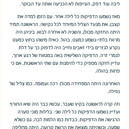
ליבה עוד דפק, העייפות לא הכניעה אותה עד הבוקר.
מאז נשמעו הדפיקות כל לילה אחר. עם הזמן למדה את
קצבן, את מנעד הצליל המיוחד לכל נקישה. הראשונה תמיד
היתה החזקה מכולן, והשניה לא איחרה לבוא. ביניהן היה
מרווח בלתי-נשמע כמעט, בהול. כאילו מישהו בחוץ כמעט
נקרע לגזרים בידי זאבים וחייב היה לדפוק כך על דלת
לגמרי זרה. הדפיקה השלישית באה במטווח של רגע ארוך,
עדיין חזקה מספיק כדי להימנות עם שתי הראשונות, אם כי
פחות בהולה.
האחרונה היתה המפחידה מכולן: רכה ועמומה. כמו צליל של
נפילה.
וזה קרה לראשונה בקיץ שעבר. עכשיו כבר היה שיא החורף
ועדיין נשמעו הדפיקות כל לילה שני. בלילות מוכי סערה
הרגישה את הדפיקות, כבדות כמו הלמות לבה, גם כשלא
שמעה. וכשהיתה מוצאת את הרשת קרועה, היתה מחליפה