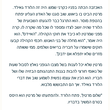
האכזבה הכתה בפניו כקרני שמש. היה זה הלורד גאילד.
מרטין הביט בו ביאוש, שוב סגנו של האדון העליון יפתח
בהטפת מוסר. הוא התרגל כבר להגעתו השבועית של
הלורד שהיה יושב לצדו ומספר לו שכל מה שקרה לו, קרה
מפני שמרטין לא כיבד את חוקי הקהילה. "האיידס", הוא
היה אומר, "הוא מחלה של בני האנוש. חכמי הקהילה קבעו
חוקים שישמרו על חבריה בריאים ושלמים. ממי ששותה
מזרים שלא יתפלא אם ידבק".
מרטין שלא יכל לענות בשל מצבו הגופני נאלץ לסבול שעות
של נאומי חורצי להבות בגנות התנהגותם הבזויה שלו ושל
חבריו. הוא הכין את עצמו נפשית לשמוע שוב את דברי
הלורד גאילד. אך הם התבוששו מלבוא.
"שלום מרטין", פתח הלורד. ולהפתעתו של מרטין הוא היסס
בטרם המשיך בדבריו.