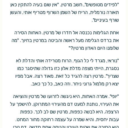
"לפידים מטופשים", חשב מרטין. "אין שום בעיה להתקין כאן
תאורה נורמלית, הריח של השמן השרוף מטריף אותי, והעשן
שורף בעיניים".
אחת הגלימות נכנסה אל חדרו של מרטין. האחות הסירה
את ברדס הגלימה מעל ראשה והביטה במרטין בחיוך. "מה
שלומנו היום האדון מרטין?"
"נוראי, מגרד לי כל הגוף. הרוח מטרידה אותי והדלת לא
נסגרת, הייתי מצפה מדלת אלון כזו גדולה שתיסגר כמו
שצריך". מרטין רצה להגיד כל זאת. מאוד רצה. אבל מפיו
יצא רק מלמול גרוני ניחר. וזה כאב, כל כך כאב.
"יופי". אמרה האחות, היא ניגשה לזרועו של מרטין והוציאה
את העירוי, נותנת למעט דם מהעירוי המתרוקן. להישפך על
הרצפה. היא לבשה כפפות, מרטין שם לב לכך. כפפות
עבות יחסית. והיא שמרה על עצמה רחוקה מחור המחט.
היא הסירה את שקית העירוי והניחה אחת חדשה. דם טרי