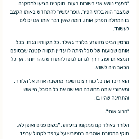
"לצערי נושא אני בשורות רעות. חוקרינו הגיעו למסקנה
שמצבך הוא בלתי הפיך. גופך ימשיך להתחדש באותו הקצב
בו המחלה תפרק אותו. דומה שאין דבר אותו אנו יכולים
לעשות".
מרטין הביט מזועזע בלורד גאילד. כל תקוותיו נגוזו. בכל
אותם שבועות של סבל היתה לו עדיין תקווה קטנה שבסופם
תמצא תרופה, דרך לגרום לגופו להתחדש מהר יותר. אך כל
הכאב היה לשווא.
הוא ריכז את כל כוח רצונו ושיגר מחשבה אחת אל הלורד.
ומאחורי אותה מחשבה הוא שם את כל הסבל, הייאוש
והתחינה שהיו בו.
"הרוג אותי".
הלורד גאילד קם ממקומו בזעזוע. "בשום פנים ואופן לא,
חוקי המסורת אוסרים במפורש על ערפד לקטול ערפד