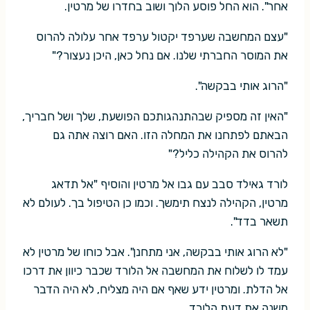
אחר". הוא החל פוסע הלוך ושוב בחדרו של מרטין.
"עצם המחשבה שערפד יקטול ערפד אחר עלולה להרוס
את המוסר החברתי שלנו. אם נחל כאן, היכן נעצור?"
"הרוג אותי בבקשה".
"האין זה מספיק שבהתנהגותכם הפושעת, שלך ושל חבריך,
הבאתם לפתחנו את המחלה הזו. האם רוצה אתה גם
להרוס את הקהילה כליל?"
לורד גאילד סבב עם גבו אל מרטין והוסיף "אל תדאג
מרטין, הקהילה לנצח תימשך. וכמו כן הטיפול בך. לעולם לא
תשאר בדד".
"לא הרוג אותי בבקשה, אני מתחנן". אבל כוחו של מרטין לא
עמד לו לשלוח את המחשבה אל הלורד שכבר כיוון את דרכו
אל הדלת. ומרטין ידע שאף אם היה מצליח, לא היה הדבר
משנה את דעת הלורד.