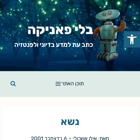
Ski
t
conten
בלי פאניקה
פתח סרגל נגישות
כתב עת למדע בדיוני ולפנטזיה
תוכן האתר
נשא
מאת:
אילן אשכולי
6 בדצמבר 2001