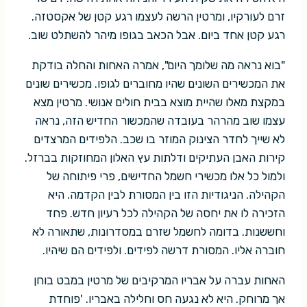
זרם לעורקיו, ומרטין הרשה לעצמו רגע קטן של אקסטזה.
רגע קטן אחד ביום. אבל הכאב בגופו מיהר להשתלט שוב.
"בוא נראה מה שלומך היום", אמרה האחות והחלה בודקת
את המכשירים השונים שהיו מחוברים לגופו. מכשירים שונים
במקצת מאלו שהיית מוצא בבית חולים אנושי. מרטין מצא
עצמו שוב מהרהר בעובדה שהמכשור החדיש הזה, נראה
לא שייך לחדר הצינוק המוזר בו שכב. הלפידים המרצדים
קירות האבן העתיקים ודלתות עץ האלון המחוזקות בברזל.
ולמול כל אלו מכשירי חשמל החדישים, פרי פיתוחה של
הקהילה. הניגודיות הזו בין המסורת לבין הקדמה. היא
הזכירה לו את יחסה של הקהילה לכל רעיון חדש. פחד
וחששנות. בדומה לחשמל שזרם במסדרונות, שתאורה לא
חוברה אליו. המסורת דרשה לפידים. ולפידים הם שיהיו.
האחות עברה על אבריו המרקיבים של מרטין במבט בוחן
אך מרוחק. היא לא נגעה חס וחלילה באבריו. 'פוחדת