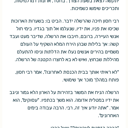
יתקשה לצאת בשעת הצורך. בחסד, ארונות דמו למיטות,
ותכריכים שימשו כשמיכות.
רבי חסון חיכה שהרשלה ידבר. הביט בו: בשערות הארוכות
שכיסו את פניו, את ידיו, שנעלמו אל תוך בגדיו. בימי חול
אנשי העיירה, ברובם, חיבבו את הרשלה, שדיבר מעט ועבד
קשה: אך בלילות שבהן הירח המלא השקיף על העולם
משמיים בהירים אנשים נעלו את הדלתות וניסו להתעלם
מהיללות שבחוץ, ואיש לא בא לחצרו הקטנה של הרשלה.
"לא ראיתי אותך בבית הכנסת לאחרונה", אמר רבי חסון,
פותח במהלך מוכר אך שימושי.
הרשלה הניח את המשור בזהירות על הארון הלא גמור וניגב
את ידיו במטלית אדומה. הוא משך בכתפיו. "עסוקים", הוא
אמר. "אתה יודע איך זה, רבי. הרבה עבודה בימים
האחרונים".
"הרבה הזמנות לארונות?" שאל הרבי.