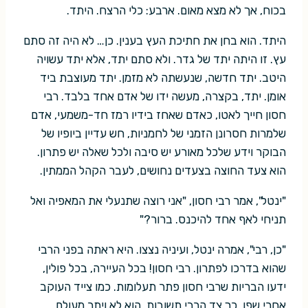
בכוח, אך לא מצא מאום. ארבע: כלי הרצח. היתד.
היתד. הוא בחן את חתיכת העץ בענין. כן… לא היה זה סתם
עץ. זו היתה יתד של גדר. ולא סתם יתד, אלא יתד עשויה
היטב. יתד חדשה, שנעשתה לא מזמן. יתד מעוצבת ביד
אומן. יתד, בקצרה, מעשה ידו של אדם אחד בלבד. רבי
חסון חייך לאטו, כאדם שאחז בידיו רמז חד-משמעי, אדם
שלמרות חסרונן הזמני של לחמניות, חש עדיין ביופיו של
הבוקר וידע שלכל מאורע יש סיבה ולכל שאלה יש פתרון.
הוא צעד החוצה בצעדים נחושים, לעבר הקהל הממתין.
"ינטל", אמר רבי חסון, "אני רוצה שתנעלי את המאפיה ואל
תניחי לאף אחד להיכנס. ברור?"
"כן, רבי", אמרה ינטל, ועיניה נצצו. היא ראתה בפני הרבי
שהוא בדרכו לפתרון. רבי חסון! בכל העיירה, בכל פולין,
ידעו הבריות שרבי חסון פתר תעלומות. כמו צייד העוקב
אחרי שפן, כך צד הרבי תשובות. הוא לא ויתר מעולם.