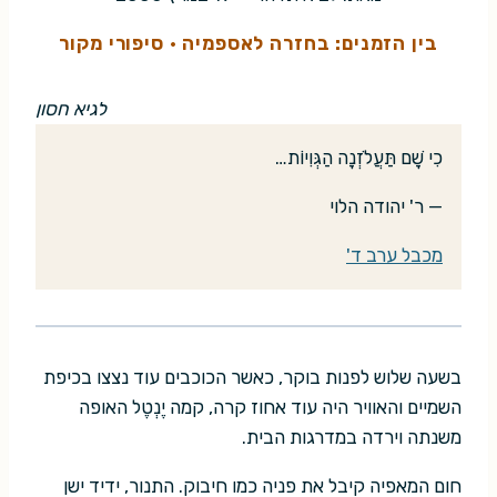
בין הזמנים: בחזרה לאספמיה
·
סיפורי מקור
לגיא חסון
כִי שָׁם תַּעֲלֹזְנָה הַגְּוִיוֹת…
— ר' יהודה הלוי
מכבל ערב ד'
בשעה שלוש לפנות בוקר, כאשר הכוכבים עוד נצצו בכיפת
השמיים והאוויר היה עוד אחוז קרה, קמה יֶנְטֶל האופה
משנתה וירדה במדרגות הבית.
חום המאפיה קיבל את פניה כמו חיבוק. התנור, ידיד ישן