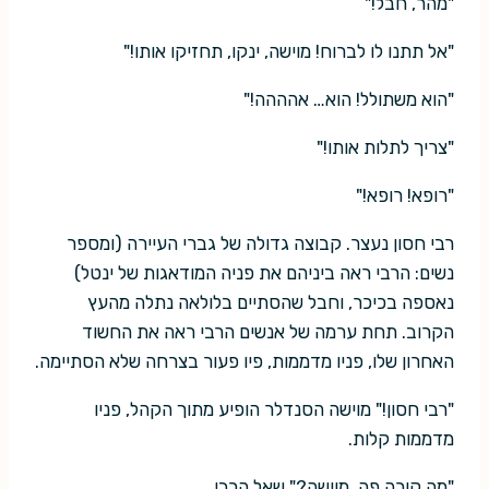
"מהר, חבל!"
"אל תתנו לו לברוח! מוישה, ינקו, תחזיקו אותו!"
"הוא משתולל! הוא… אהההה!"
"צריך לתלות אותו!"
"רופא! רופא!"
רבי חסון נעצר. קבוצה גדולה של גברי העיירה (ומספר
נשים: הרבי ראה ביניהם את פניה המודאגות של ינטל)
נאספה בכיכר, וחבל שהסתיים בלולאה נתלה מהעץ
הקרוב. תחת ערמה של אנשים הרבי ראה את החשוד
האחרון שלו, פניו מדממות, פיו פעור בצרחה שלא הסתיימה.
"רבי חסון!" מוישה הסנדלר הופיע מתוך הקהל, פניו
מדממות קלות.
"מה קורה פה, מוישה?" שאל הרבי.