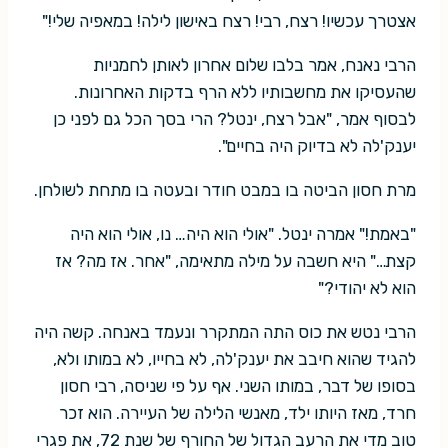
אצטרך עכשיו! רצח, רבי! רצח באישון לילה! במאפיה שלי!"
הרבי נאנח, אמר בלבו שלום אחרון לאותן לחמניות
שהעסיקו את מחשבותיו ללא הרף בדקות האחרונות.
לבסוף אמר, "אבל רצח, ינטל? הרי בסך הכל גם לפני כן
יענק'לה לא בדיוק היה בחיים".
מרת חסון הביטה בו במבט חודר ובעטה בו מתחת לשולחן.
"באמת!" אמרה ינטל. "אולי הוא היה… נו, אולי הוא היה
קצת…" היא חשבה על מילה מתאימה, "אחר. אז מה? אז
הוא לא יהודי?"
הרבי נטש את כוס התה המתקרר ונעמד באנחה. קשה היה
להגיד שהוא חיבב את יענק'לה, לא בחייו, לא במותו ולא,
בסופו של דבר, במותו השני. אף על פי שניסה, רבי חסון
חרד, מאז היותו ילד, מאנשי הלילה של העיירה. הוא זכר
טוב מדי את הרעב הגדול של החורף של שנת 72, את פגרי