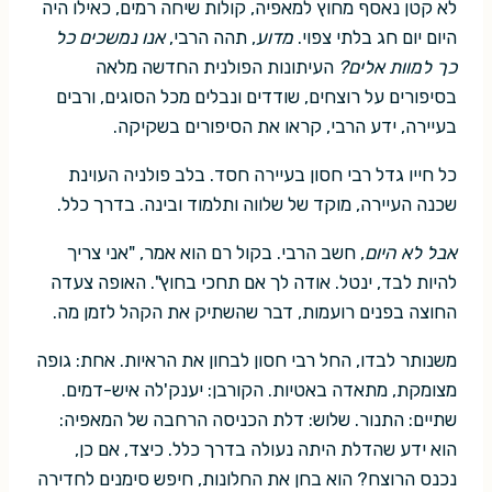
לא קטן נאסף מחוץ למאפיה, קולות שיחה רמים, כאילו היה
היום יום חג בלתי צפוי.
מדוע
, תהה הרבי,
אנו נמשכים כל
כך למוות אלים?
העיתונות הפולנית החדשה מלאה
בסיפורים על רוצחים, שודדים ונבלים מכל הסוגים, ורבים
בעיירה, ידע הרבי, קראו את הסיפורים בשקיקה.
כל חייו גדל רבי חסון בעיירה חסד. בלב פולניה העוינת
שכנה העיירה, מוקד של שלווה ותלמוד ובינה. בדרך כלל.
אבל לא היום
, חשב הרבי. בקול רם הוא אמר, "אני צריך
להיות לבד, ינטל. אודה לך אם תחכי בחוץ". האופה צעדה
החוצה בפנים רועמות, דבר שהשתיק את הקהל לזמן מה.
משנותר לבדו, החל רבי חסון לבחון את הראיות. אחת: גופה
מצומקת, מתאדה באטיות. הקורבן: יענק'לה איש-דמים.
שתיים: התנור. שלוש: דלת הכניסה הרחבה של המאפיה:
הוא ידע שהדלת היתה נעולה בדרך כלל. כיצד, אם כן,
נכנס הרוצח? הוא בחן את החלונות, חיפש סימנים לחדירה