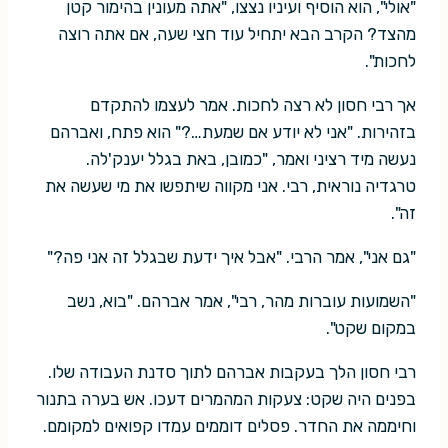
"אולי", הוא הוסיף ועיניו נצצו, "אתה מעונין בהימור קטן
מהצד? הקרב הבא יתחיל עוד חצי שעה, אם אתה רוצה
לחכות".
אך רבי חסון לא רצה לחכות. אמר לעצמו להתקדם
בזהירות. "אני לא יודע אם שמעת…?" הוא פתח, ואברהם
נעשה מיד רציני ואמר, "כמובן, באת בגלל יענק'לה.
טרגדיה נוראית, רבי. אני מקווה שיתפשו את מי שעשה את
זה".
"גם אני", אמר הרבי. "אבל איך ידעת שבגלל זה אני פה?"
"השמועות עוברות מהר, רבי", אמר אברהם. "בוא, נשב
במקום שקט".
רבי חסון הלך בעקבות אברהם לתוך סדנת העבודה שלו.
בפנים היה שקט: צעקות המהמרים דעכו. אש בערה בתנור
וחיממה את החדר. פסלים דוממים עמדו קפואים למקומם.