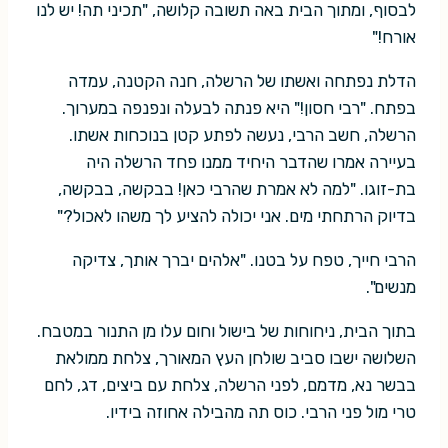
לבסוף, ומתוך הבית באה תשובה קלושה, "תכיני תה! יש לנו
אורח!"
הדלת נפתחה ואשתו של הרשלה, חנה הקטנה, עמדה
בפתח. "רבי חסון!" היא פנתה לבעלה ונפנפה במערוך.
הרשלה, חשב הרבי, נעשה לפתע קטן בנוכחות אשתו.
בעיירה אמרו שהדבר היחיד ממנו פחד הרשלה היה
בת-זוגו. "למה לא אמרת שהרבי כאן! בבקשה, בבקשה,
בדיוק הרתחתי מים. אני יכולה להציע לך משהו לאכול?"
הרבי חייך, טפח על בטנו. "אלהים יברך אותך, צדיקה
מנשים".
בתוך הבית, ניחוחות של בישול וחום עלו מן התנור במטבח.
השלושה ישבו סביב שולחן העץ המאורך, צלחת ממולאת
בבשר נא, מדמם, לפני הרשלה, צלחת עם ביצים, דג, לחם
טרי מול פני הרבי. כוס תה מהבילה אחוזה בידיו.