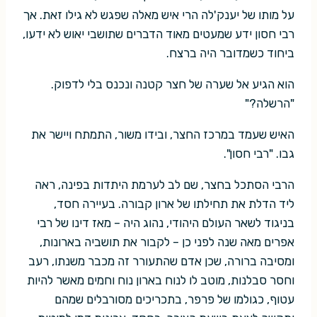
על מותו של יענק'לה הרי איש מאלה שפגש לא גילו זאת. אך
רבי חסון ידע שמעטים מאוד הדברים שתושבי יאוש לא ידעו,
ביחוד כשמדובר היה ברצח.
הוא הגיע אל שערה של חצר קטנה ונכנס בלי לדפוק.
"הרשלה?"
האיש שעמד במרכז החצר, ובידו משור, התמתח ויישר את
גבו. "רבי חסון".
הרבי הסתכל בחצר, שם לב לערמת היתדות בפינה, ראה
ליד הדלת את תחילתו של ארון קבורה. בעיירה חסד,
בניגוד לשאר העולם היהודי, נהוג היה – מאז דינו של רבי
אפרים מאה שנה לפני כן – לקבור את תושביה בארונות,
ומסיבה ברורה, שכן אדם שהתעורר זה מכבר משנתו, רעב
וחסר סבלנות, מוטב לו לנוח בארון נוח וחמים מאשר להיות
עטוף, כגולמו של פרפר, בתכריכים מסורבלים שמהם