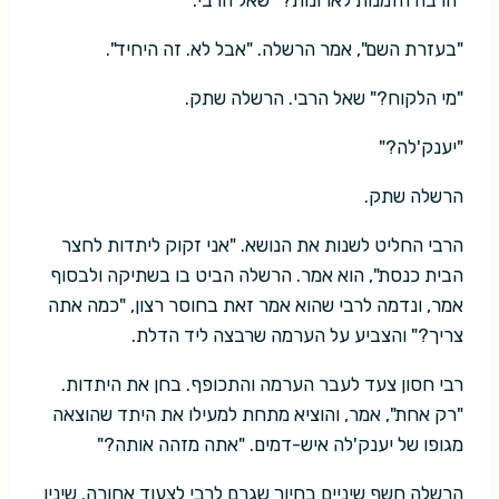
"בעזרת השם", אמר הרשלה. "אבל לא. זה היחיד".
"מי הלקוח?" שאל הרבי. הרשלה שתק.
"יענק'לה?"
הרשלה שתק.
הרבי החליט לשנות את הנושא. "אני זקוק ליתדות לחצר
הבית כנסת", הוא אמר. הרשלה הביט בו בשתיקה ולבסוף
אמר, ונדמה לרבי שהוא אמר זאת בחוסר רצון, "כמה אתה
צריך?" והצביע על הערמה שרבצה ליד הדלת.
רבי חסון צעד לעבר הערמה והתכופף. בחן את היתדות.
"רק אחת", אמר, והוציא מתחת למעילו את היתד שהוצאה
מגופו של יענק'לה איש-דמים. "אתה מזהה אותה?"
הרשלה חשף שיניים בחיוך שגרם לרבי לצעוד אחורה. שיניו