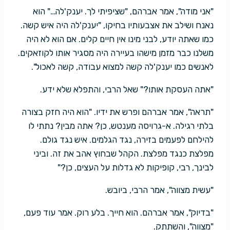
"אני מודה", אמר אברהם, "שציפיתי לך. יענק'לה…" הוא
נאנח ושילב את אצבעותיו בחיקו, "יענק'לה היה איש קשה.
כמו שאתה יודע, לבני מינו אין חיים קלים. אם הוא לא היה
משלנו כבר מזמן מישהו בעיירה היה מסגיר אותו לקוזאקים.
לאנשים כמו יענק'לה קשה למצוא עבודה, קשה לאכול".
"אתה העסקת אותו?" שאל הרבי, והתפלא שלא ידע.
"תראה", אמר אברהם ופרש את ידיו. "הוא היה חזק בצורה
בלתי רגילה. א-גרויסה מענטש, כן? אתה מבין? נתתי לו
להילחם לפעמים בזירה, נגד הגלמים. איש נגד גולם.
מפלצת כנגד מפלצת. הקהל שבחוץ אהב את זה. וביני
לבינך, רבי, קופיקות לא גדלות על העצים, כן?"
"עשית מצווה", אמר הרבי, ביובש.
"בדיוק", אמר אברהם. הוא חייך. בלע רוק. אמר עוד פעם,
"מצווה", והשתתק.