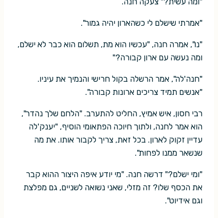
"ומה עשית?" צעקה חנה.
"אמרתי שישלם לי כשהארון יהיה גמור".
"נו", אמרה חנה, "עכשיו הוא מת, תשלום הוא כבר לא ישלם,
ומה נעשה עם ארון קבורה?"
"חנה'לה", אמר הרשלה בקול חרישי והנמיך את עיניו.
"אנשים תמיד צריכים ארונות קבורה".
רבי חסון, איש אמיץ, החליט להתערב. "הלחם שלך נהדר",
הוא אמר לחנה, ולתוך חיוכה הפתאומי הוסיף, "יענק'לה
עדיין זקוק לארון. בכל זאת, צריך לקבור אותו. את מה
שנשאר ממנו לפחות".
"ומי ישלם?" דרשה חנה. "מי יודע איפה היצור ההוא קבר
את הכסף שלו? זה מזלי, שאני נשואה לשניים, גם מפלצת
וגם אידיוט".