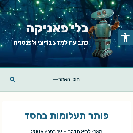
Ski
t
conten
בלי פאניקה
פתח סרגל נגישות
כתב עת למדע בדיוני ולפנטזיה
תוכן האתר
פותר תעלומות בחסד
מאת:
לביא תדהר
19 במרץ 2006