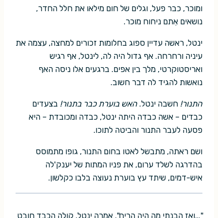
ומוכר, כבר פעל, וגלים של חום מילאו את חלל החדר,
נושאים אִתם ניחוח מוכר.
ינטל, ראשה עדיין ספוג בחלומות זכורים למחצה, עצמה את
עיניה ורחרחה. אף גדול היה לה, לינטל, אף רגיש
ואריסטוקרטי, מלך בין אפים. ברגעים אלו ניסה האף
נואשות להגיד לה דבר חשוב.
התנור!
חשבה ינטל.
האש בוערת כבר בתנור!
בצעדים
כבדים – אשה כבדה היתה ינטל, כבדה ומכובדת – היא
פסעה לעבר התנור והביטה לתוכו.
ושם ראתה, מתבשל לאטו בחום התנור, גופו מתמוסס
בהדרגה לשלד ערום, את פניו המתות של יענק'לה
איש-דמים, שיתד עץ בוערת נעוצה בלבו כקלשון.
"…ואז הבנתי מה היה הריח", אמרה ינטל, קולה הכבד חובט