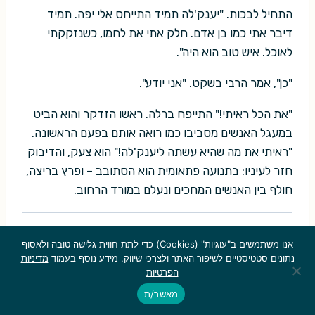
התחיל לבכות. "יענק'לה תמיד התייחס אלי יפה. תמיד
דיבר אתי כמו בן אדם. חלק אתי את לחמו, כשנזקקתי
לאוכל. איש טוב הוא היה".
"כן", אמר הרבי בשקט. "אני יודע".
"את הכל ראיתי!" התייפח ברלה. ראשו הזדקר והוא הביט
במעגל האנשים מסביבו כמו רואה אותם בפעם הראשונה.
"ראיתי את מה שהיא עשתה ליענק'לה!" הוא צעק, והדיבוק
חזר לעיניו: בתנועה פתאומית הוא הסתובב – ופרץ בריצה,
חולף בין האנשים המחכים ונעלם במורד הרחוב.
באותו ערב, לאחר תפילת מעריב, אנשי העיירה נאספו
אנו משתמשים ב"עוגיות" (Cookies) כדי לתת חווית גלישה טובה ולאסוף
נתונים סטטיסטיים לשיפור האתר ולצרכי שיווק. מידע נוסף בעמוד
מדיניות
בחצר הגדולה של בית הכנסת וחיכו למוצא פיו של רבי
הפרטיות
חסון.
מאשר/ת
הרבי עמד והביט באנשי קהילתו. אנשים טובים היו אנשי