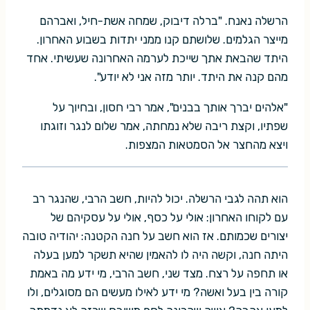
הרשלה נאנח. "ברלה דיבוק, שמחה אשת-חיל, ואברהם
מייצר הגלמים. שלושתם קנו ממני יתדות בשבוע האחרון.
היתד שהבאת אתך שייכת לערמה האחרונה שעשיתי. אחד
מהם קנה את היתד. יותר מזה אני לא יודע".
"אלהים יברך אותך בבנים", אמר רבי חסון, ובחיוך על
שפתיו, וקצת ריבה שלא נמחתה, אמר שלום לנגר וזוגתו
ויצא מהחצר אל הסמטאות המצפות.
הוא תהה לגבי הרשלה. יכול להיות, חשב הרבי, שהנגר רב
עם לקוחו האחרון: אולי על כסף, אולי על עסקיהם של
יצורים שכמותם. אז הוא חשב על חנה הקטנה: יהודיה טובה
היתה חנה, וקשה היה לו להאמין שהיא תשקר למען בעלה
או תחפה על רצח. מצד שני, חשב הרבי, מי ידע מה באמת
קורה בין בעל ואשה? מי ידע לאילו מעשים הם מסוגלים, ולו