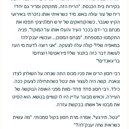
בקירות בית הכנסת. "הריח הזה, מתקתק ומריר גם יחד!
ריח של עור עולה באש. מיד כשראיתי אותו נזכרתי באירועי
הקיץ שעבר, כשהקוזאקים של יורש חמלניצקי תפסו את
מנחם בר-דם בככר העיר והעלו אותו על המוקד". פניה
התקמטו כמטפחת. "מנחם המסכן… ועכשיו יענק'לה!
במאפיה שלי!" קולה עלה לצעקה. "אני רוצה לדעת מי העז
לעשות דבר כזה בתנור שלי! פיראטים! רוצחים!
בריגאנדים!"
רבי חסון הרים את פניו מכוס התה שנחה על השולחן לצדו
ונאנח. קשה היה לעצור את ינטל כשהתחילה לצעוק ככה.
כילד, רבי חסון פחד פחד-מוות מפני האופה הנוקשה של
העיירה, וכאיש מבוגר עדיין היו לו קשיים בנושא. הוא הסיט
את מבטו אל אשתו בבקשת עזרה.
"ינטל, תירגעי", אמרה מרת חסון בקול סמכותי. "מה עשית
כשראית שזה יענק'לה?"