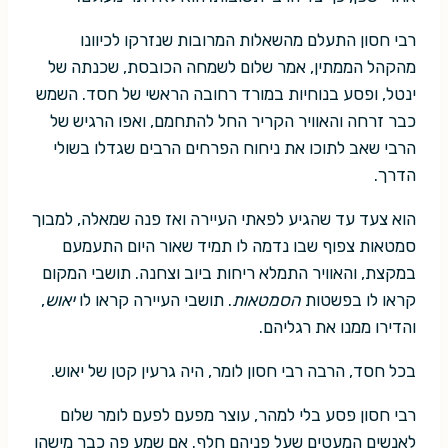
רבי חסון התעלם מהשאלות המרובות שנזרקו לכיוונו
מהקהל הממתין, אמר שלום לשמחה הכובסת, שכנתה של
ינטל, ופסע בנוחיות במורד רחובה הראשי של חסד. השמש
כבר זרחה והאוויר הקריר החל להתחמם, ואפו הרגיש של
הרבי שאב לתוכו את ניחוח הפרחים הרבים שגדלו בשולי
הדרך.
הוא צעד עד שהגיע לפאתי העיירה ואז פנה שמאלה, למבוך
סמטאות צפוף שבו נדמה לו תמיד שאור היום התעמעם
במקצת, והאוויר התמלא ריחות ביוב וצחנה. תושבי המקום
קראו לו בפשטות
הסמטאות
. תושבי העיירה קראו לו
יאוש
,
והדירו ממנו את רגליהם.
בכל חסד, הרבה רבי חסון לומר, היה גרעין קטן של יאוש.
רבי חסון פסע בלי למהר, עוצר מפעם לפעם לומר שלום
לאנשים המעטים שעל פניהם חלף. אם שמע פה כבר מישהו