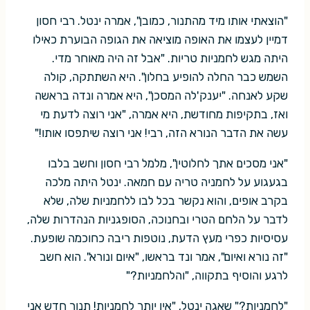
"הוצאתי אותו מיד מהתנור, כמובן", אמרה ינטל. רבי חסון
דמיין לעצמו את האופה מוציאה את הגופה הבוערת כאילו
היתה מגש לחמניות טריות. "אבל זה היה מאוחר מדי.
השמש כבר החלה להופיע בחלון". היא השתתקה, קולה
שקע לאנחה. "יענק'לה המסכן", היא אמרה ונדה בראשה
ואז, בתקיפות מחודשת, היא אמרה, "אני רוצה לדעת מי
עשה את הדבר הנורא הזה, רבי! אני רוצה שיתפסו אותו!"
"אני מסכים אתך לחלוטין", מלמל רבי חסון וחשב בלבו
בגעגוע על לחמניה טריה עם חמאה. ינטל היתה מלכה
בקרב אופים, והוא נקשר בכל לבו ללחמניות שלה, שלא
לדבר על הלחם הטרי ובחנוכה, הסופגניות הנהדרות שלה,
עסיסיות כפרי מעץ הדעת, נוטפות ריבה כחוכמה שופעת.
"זה נורא ואיום", אמר ונד בראשו, "איום ונורא". הוא חשב
לרגע והוסיף בתקווה, "והלחמניות?"
"לחמניות?" שאגה ינטל, "אין יותר לחמניות! תנור חדש אני