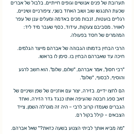
תערובת של פנים אנושיים וגופים חייתיים, בלבול של אברים
שכעת התנגשו שוב ושוב האחד בשני, ציפורניים ושיניים,
רגליים בועטות, זנבות מכים באדמה ומעלים ענן של עפר
לאוויר. מסביבם צעקות, עידוד, כסף שעבר מיד ליד:
המהמרים של חסד בפעולה.
הרבי הבחין בדמותו הגבוהה של אברהם מייצר הגלמים.
חיכה עד שאברהם הבחין בו. סימן לו בראשו.
"רבי חסון", אמר אברהם, "שלום, שלום". הוא חשב לרגע
והוסיף, לבסוף, "שלום".
הם לחצו ידיים. בזירה, יצור עם אוזניים של שפן ושיניים של
זאב ספג חבטה שהעיפה אותו כנגד גדר הזירה, ואחד
הגברים שעמדו קרוב לרבי – היה זה מוט'לה השמן, צייד
הצבאים – קילל בקול רם.
"מה מביא אותך לביתי הצנוע בשעה כזאת?" שאל אברהם.