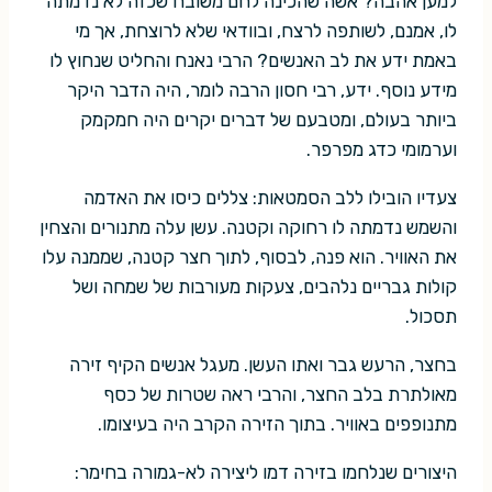
למען אהבה? אשה שהכינה לחם משובח שכזה לא נדמתה
לו, אמנם, לשותפה לרצח, ובוודאי שלא לרוצחת, אך מי
באמת ידע את לב האנשים? הרבי נאנח והחליט שנחוץ לו
מידע נוסף. ידע, רבי חסון הרבה לומר, היה הדבר היקר
ביותר בעולם, ומטבעם של דברים יקרים היה חמקמק
וערמומי כדג מפרפר.
צעדיו הובילו ללב הסמטאות: צללים כיסו את האדמה
והשמש נדמתה לו רחוקה וקטנה. עשן עלה מתנורים והצחין
את האוויר. הוא פנה, לבסוף, לתוך חצר קטנה, שממנה עלו
קולות גבריים נלהבים, צעקות מעורבות של שמחה ושל
תסכול.
בחצר, הרעש גבר ואתו העשן. מעגל אנשים הקיף זירה
מאולתרת בלב החצר, והרבי ראה שטרות של כסף
מתנופפים באוויר. בתוך הזירה הקרב היה בעיצומו.
היצורים שנלחמו בזירה דמו ליצירה לא-גמורה בחימר: