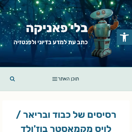
Ski
t
conten
בלי פאניקה
פתח סרגל נגישות
כתב עת למדע בדיוני ולפנטזיה
תוכן האתר
רסיסים של כבוד ובריאר /
לויס מקמאסטר בוז'ולד