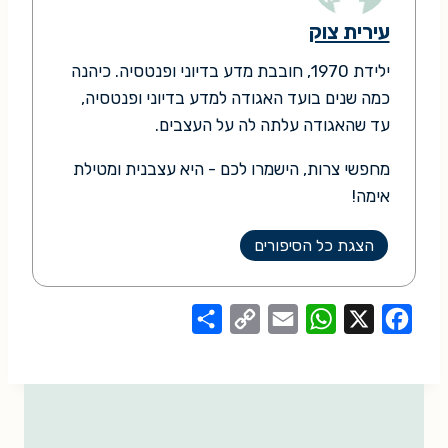
עירית צוק
ילידת 1970, חובבת מדע בדיוני ופנטסיה. כיהנה
כמה שנים בועד האגודה למדע בדיוני ופנטסיה,
עד שהאגודה עלתה לה על העצבים.
מחפשי צרות, הישמרו לכם - היא עצבנית ומטילת
אימה!
הצגת כל הסיפורים
S
C
E
W
X
F
h
o
m
h
a
a
p
a
a
c
r
y
i
t
e
e
L
l
s
b