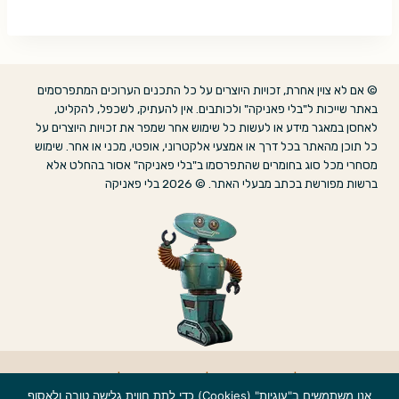
© אם לא צוין אחרת, זכויות היוצרים על כל התכנים הערוכים המתפרסמים
באתר שייכות ל"בלי פאניקה" ולכותבים. אין להעתיק, לשכפל, להקליט,
לאחסן במאגר מידע או לעשות כל שימוש אחר שמפר את זכויות היוצרים על
כל תוכן מהאתר בכל דרך או אמצעי אלקטרוני, אופטי, מכני או אחר. שימוש
מסחרי מכל סוג בחומרים שהתפרסמו ב"בלי פאניקה" אסור בהחלט אלא
ברשות מפורשת בכתב מבעלי האתר. © 2026 בלי פאניקה
אודות
|
הצהרת נגישות
|
מדיניות פרטיות
|
צרו קשר
אנו משתמשים ב"עוגיות" (Cookies) כדי לתת חווית גלישה טובה ולאסוף