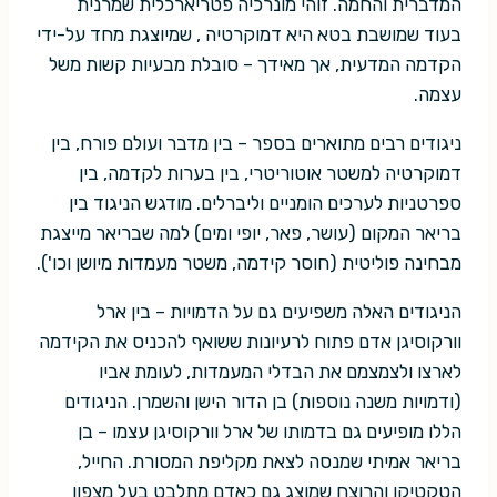
המדברית והחמה. זוהי מונרכיה פטריארכלית שמרנית
בעוד שמושבת בטא היא דמוקרטיה , שמיוצגת מחד על-ידי
הקדמה המדעית, אך מאידך – סובלת מבעיות קשות משל
עצמה.
ניגודים רבים מתוארים בספר – בין מדבר ועולם פורח, בין
דמוקרטיה למשטר אוטוריטרי, בין בערות לקדמה, בין
ספרטניות לערכים הומניים וליברלים. מודגש הניגוד בין
בריאר המקום (עושר, פאר, יופי ומים) למה שבריאר מייצגת
מבחינה פוליטית (חוסר קידמה, משטר מעמדות מיושן וכו').
הניגודים האלה משפיעים גם על הדמויות – בין ארל
וורקוסיגן אדם פתוח לרעיונות ששואף להכניס את הקידמה
לארצו ולצמצמם את הבדלי המעמדות, לעומת אביו
(ודמויות משנה נוספות) בן הדור הישן והשמרן. הניגודים
הללו מופיעים גם בדמותו של ארל וורקוסיגן עצמו – בן
בריאר אמיתי שמנסה לצאת מקליפת המסורת. החייל,
הטקטיקן והרוצח שמוצג גם כאדם מתלבט בעל מצפון