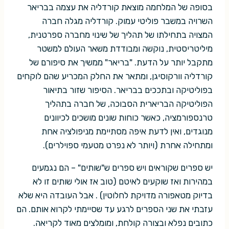
בסופה של המלחמה מוצאת קורדליה את עצמה בבריאר
השרויה במשבר פוליטי עמוק. קורדליה מגלה חברה
המצויה בתחילתו של תהליך של שינוי מחברה ספרטנית,
מיליטריסטית, נוקשה ומבודדת משאר העולם למשטר
מתקבל יותר על הדעת. "בריאר" ממשיך את סיפורם של
קורדליה וורקוסיגן, ומתאר את החלק המכריע שהם לוקחים
בפוליטיקה ובתככים בבריאר. הסיפור שזור בתיאור
הפוליטיקה הבריארית הסבוכה, של חברה בתהליך
טרנספורמציה, כאשר כוחות שונים מושכים לכיוונים
מנוגדים, ואין לדעת איפה מסתיימת מניפולציה אחת
ומתחילה אחרת (ויותר לא נפרט מטעמי ספוילרים).
יש ספרים שקוראים ויש ספרים ש"שותים" – הם נגמעים
במהירות ואז שוקעים לאיטם (טוב אז אולי שותים זו לא
בדיוק מטאפורה מדויקת לחלוטין) . אבל העובדה היא שלא
עזבתי את שני הספרים לרגע עד שסיימתי לקרוא אותם. הם
כתובים נפלא ובצורה קולחת, ומומלצים מאוד לקריאה.