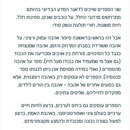
שני הספרים שייכים לז'אנר המדע הבדיוני בהיותם
מתרחשים מרחבי החלל, על כוכבים שונים, ספינות חלל,
חיות משונות, חורי תולעת ונשק סודי.
אבל זהו בראש ובראשונה סיפור אהבה עמוק ורציני, על
אהבה ששורדת במבחן המרחק והזמן, אהבה שמנצחת
כנגד כל הסיכויים, פורחת בין אויבים ומכריעה את הכבוד
(גם אצל מי שמעמיד את כבודו מעל חייו). ספר על אהבה
מהספרים ( ואולי במידה מסוימת אכן ניתן לכנותו ספר
פנטסיה). הספרים לא עוסקים רק באהבה רומנטית, אלא
גם בסוגים אחרים של אהבה – אהבה בין הורים לילדים,
מפקדים לחייליהם, שליטים ונתינים.
הספרים עוסקים גם ביחס לערכים, ברצון לחיות חיים
ערכיים בעולם ציני ואופורטוניסטי, באהבת האמת, ברצון
לפעול בצורה נכונה ומכובדת ולהמנע מקונפורמיזם.