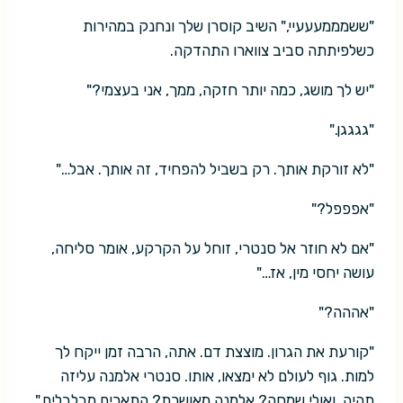
"ששמממעעעיי," השיב קוסרן שלך ונחנק במהירות
כשלפיתתה סביב צווארו התהדקה.
"יש לך מושג, כמה יותר חזקה, ממך, אני בעצמי?"
"גגגגן."
"לא זורקת אותך. רק בשביל להפחיד, זה אותך. אבל…"
"אפפפל?"
"אם לא חוזר אל סנטרי, זוחל על הקרקע, אומר סליחה,
עושה יחסי מין, אז…"
"אההה?"
"קורעת את הגרון. מוצצת דם. אתה, הרבה זמן ייקח לך
למות. גוף לעולם לא ימצאו, אותו. סנטרי אלמנה עליזה
תהיה. ואולי שמחה? אלמנה מאושרת? התארים מבלבלים."