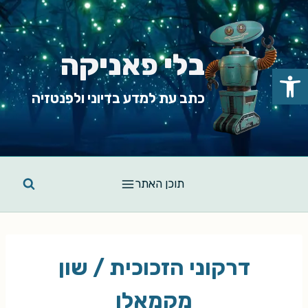
Ski
t
conten
בלי פאניקה
פתח סרגל נגישות
כתב עת למדע בדיוני ולפנטזיה
תוכן האתר
דרקוני הזכוכית / שון
מקמאלן