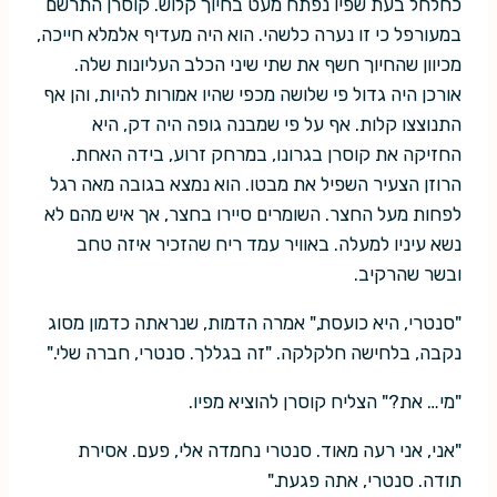
כחלחל בעת שפיו נפתח מעט בחיוך קלוש. קוסרן התרשם
במעורפל כי זו נערה כלשהי. הוא היה מעדיף אלמלא חייכה,
מכיוון שהחיוך חשף את שתי שיני הכלב העליונות שלה.
אורכן היה גדול פי שלושה מכפי שהיו אמורות להיות, והן אף
התנוצצו קלות. אף על פי שמבנה גופה היה דק, היא
החזיקה את קוסרן בגרונו, במרחק זרוע, בידה האחת.
הרוזן הצעיר השפיל את מבטו. הוא נמצא בגובה מאה רגל
לפחות מעל החצר. השומרים סיירו בחצר, אך איש מהם לא
נשא עיניו למעלה. באוויר עמד ריח שהזכיר איזה טחב
ובשר שהרקיב.
"סנטרי, היא כועסת," אמרה הדמות, שנראתה כדמון מסוג
נקבה, בלחישה חלקלקה. "זה בגללך. סנטרי, חברה שלי."
"מי… את?" הצליח קוסרן להוציא מפיו.
"אני, אני רעה מאוד. סנטרי נחמדה אלי, פעם. אסירת
תודה. סנטרי, אתה פגעת."