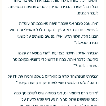
"הקיסר יכול בהחלט להרשות לעצמו את המשובח ביותר
בכל דבר," אמרה הגבירה אריקין כשהיא מנופפת במניפתה
לעבר הנגנים.
"אה, אבל סבור אני שבתך היפה מאינכמותה עומדת
להינשא בחודש הבא. עלייך להקפיד לבל תאפילי על המצג
הצנוע הלז, הלוא תדעי אילו עונשים מושתים על פשעי
בגידה שכאלה."
הגבירה אריקין חייכה בצניעות. "הרי בנושא זה עצמו
ביקשתי לדבר איתך. כמה תדרוש כדי להוציא מקולמוסך
המנוני כלולות?"
"גבירתי הנערצה!" קרא מילוואריוס בשקט והניח את ידו על
חזהו. "הלוא קולמוסי רשאי לשרת אך ורק את הקיסר."
"אדוני הרם מילוואריוס, אני בטוחה שיש לקולמוסך כמה
וכמה שימושים שהקיסר היה מעדיף שלא לדעת על
אודותיהם," השיבה הגבירה אריקין כשהיא מעפעפת