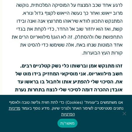
לרגע אחד שכב המנצח על המוסיקה המלכותית, נוקשה
מרוב ייאוש; ואחר כך נעשה הייאוש לקצף גדול ונורא.
המתנקש התכוון לוודא שיראוהו מתרוצץ אנה ואנה ובידו
קשת, ואז הוא יחזור שוב אל החדר, כדי לקחת את בגדי
התחפושת שלו ולהסתלק. זה לא הוגן! מילוואריוס הרים את
אחד המוטות שנחו באח, אלה ששימשו כדי להסיט את
קורות העץ הבוערות.
זהו מתנקש אמן וברשותו כלי נשק קטלניים רבים,
חשב מילוואריוס. אני מוסיקאי המחזיק בידו מוט של
אח. הסיכוי שלי להפתיע אותו ולחבול בו בראשו עד
אובדן ההכרה דומה לסיכוי שלי לנצח בתחרות נערת
החזה החשוף של הרציף לחודש זה. אז מה עושים?
אנו משתמשים ב"עוגיות" (Cookies) כדי לתת חווית גלישה טובה ולאסוף
נתונים סטטיסטיים לשיפור האתר ולצרכי שיווק. מידע נוסף בעמוד
מדיניות
הוא שמט את המוט. למתנקש תהיה דרך להימלט מהחדר,
הפרטיות
לאחר שהוביל את השומרים בחזרה לשם. כיצד? מנין?
מאשר/ת
מילוואריוס נזכר לפתע כי קיים סליק של נאהבים מאחורי