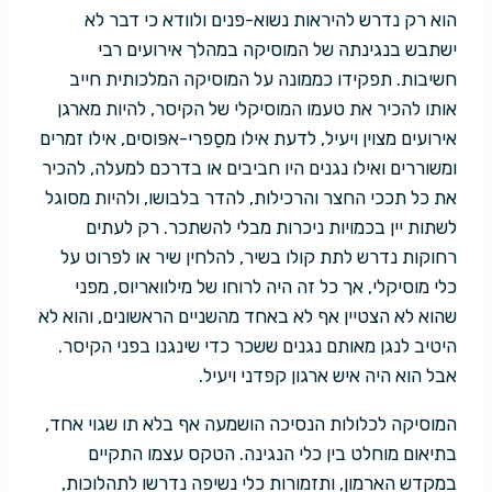
הוא רק נדרש להיראות נשוא-פנים ולוודא כי דבר לא
ישתבש בנגינתה של המוסיקה במהלך אירועים רבי
חשיבות. תפקידו כממונה על המוסיקה המלכותית חייב
אותו להכיר את טעמו המוסיקלי של הקיסר, להיות מארגן
אירועים מצוין ויעיל, לדעת אילו מסַפרי-אפּוסים, אילו זמרים
ומשוררים ואילו נגנים היו חביבים או בדרכם למעלה, להכיר
את כל תככי החצר והרכילות, להדר בלבושו, ולהיות מסוגל
לשתות יין בכמויות ניכרות מבלי להשתכר. רק לעתים
רחוקות נדרש לתת קולו בשיר, להלחין שיר או לפרוט על
כלי מוסיקלי, אך כל זה היה לרוחו של מילוואריוס, מפני
שהוא לא הצטיין אף לא באחד מהשניים הראשונים, והוא לא
היטיב לנגן מאותם נגנים ששכר כדי שינגנו בפני הקיסר.
אבל הוא היה איש ארגון קפדני ויעיל.
המוסיקה לכלולות הנסיכה הושמעה אף בלא תו שגוי אחד,
בתיאום מוחלט בין כלי הנגינה. הטקס עצמו התקיים
במקדש הארמון, ותזמורות כלי נשיפה נדרשו לתהלוכות,