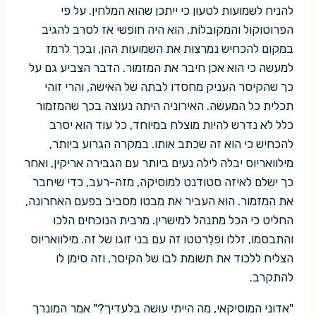
להניח לשמועות לטעון כי ייתכן שהוא המלחין. על פי
הפרוטוקול והמקובלוֹת, הוא היה חופשי אז לסרב להגיב
במקום להכחיש נמרצות את השמועות ההן, ובכך לרמז
למעשה כי הוא אכן חיבר את המזמור. הדבר הצביע גם על
כך שהקיסר העניק מחסדו לבתה של האישה, והרי זוהי
תכלית כל המעשה. האירוניה היתה נעוצה בכך שהמזמור
כלל לא נדרש להיות מוצלח במיוחד, כל עוד הוא יסרב
להכחיש כי הוא זה שכתב אותו. במקרה הגרוע ביותר,
מילוואריוס יבלה לילה נעים ביותר עם הגבירה אריקין, ואחר
כך ישלם לאיזה סטודנט למוסיקה, מזה-רעב, כדי שיחבר
את המזמור. הוא העביר את מבטו מסביב בפעם האחרונה,
החליט כי הכל מתנהל למישרין. מרבית הנוכחים הלכו
והתבסמו, זללו ופלִרטטו זה עם בני זוגו של זה. מילוואריוס
הצליח ללכוד את תשומת לבו של הקיסר, וזה סימן לו
להתקרב.
"אדוני המוסיקאי, מה הייתי עושה בלעדיך?" אמר המונרך