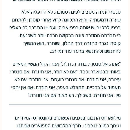
סנטרי עמדה מסביב לפינה סמוכה. לא היו עליה אלא
שערה ודמעותיה, והיא התכוונה לרוץ אחרי קוסרן ולהתחנן
בפניו לבל יבייש אותה בפני אביה. ועכשיו התברר לה בעליל
כי חברתה המוזרה פונה בבקשה הרבה יותר משכנעת.
קוסרן נגרר בחזרה דרך החלון, ושוחרר. הוא המשיך
להתנשם ולהתנשף ברעד עוד זמן רב.
"אתה, אל סנטרי, בחזרה, תלך," אמר הקול המשיי המאיים
באותו מבטא זר וכבד. "אם לא חוזר, אני חוזרת. אם סנטרי
עצובה, אני חוזרת. אם סנטרי כועסת, אני חוזרת. אם לא
תעמוד על ברכיים, תתפלש בעפר, אני חוזרת. אם אין יחסי
מין, אני חוזרת. בשבילך, רע מאוד אם אני חוזרת."
מילוואריוס התבונן בנגנים הפשוטים בקונסורט המיתרים
וגיחך כמו בינו לבינו. חרף המלבושים המפוארים שניתנו