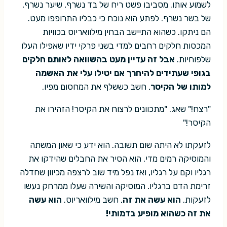
לשמוע אותו. מסביבו פשט ריח של בד נשרף, שיער נשרף,
של בשר נשרף. לפתע הוא נוכח כי כבליו התרופפו מעט.
הם ניתקו. כשהוא התיישב הבחין מילוואריוס בכוויות
המכסות חלקים רחבים למדי בשני פרקי ידיו שאפילו העלו
שלפוחיות.
אבל זה עדיין מעט בהשוואה לאותם חלקים
בגופי שעתידים להיחרך אם יטילו עלי את האשמה
למותו של הקיסר
, חשב כששלף את המחסום מפיו.
"רצח!" שאג. "מתכוונים לרצוח את הקיסר! הזהירו את
הקיסר!"
לזעקתו לא היתה שום תשובה. הוא ידע כי שאון המשתה
והמוסיקה רמים מדי. הוא הסיר את החבלים שהידקו את
רגליו וקם על רגליו, ואז נפל מיד שוב לרצפה מכיוון שחדלה
זרימת הדם ברגליו. המוסיקה והשירה שעלו ממרחק נעשו
לזעקות.
הוא עשה את זה
, חשב מילוואריוס.
הוא עשה
את זה כשהוא מופיע בדמותי!