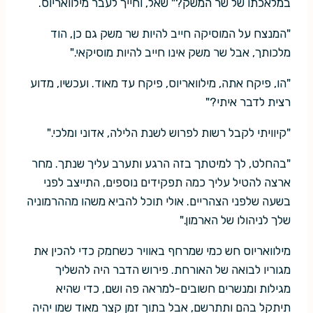
במלאכתו של שר המשק?" שאל, וחייך לעבר מילוואריוס.
"המנצח על המוסיקה חייב להיות שר משק גם כן, הוד
מלכותך, אבל שר משק אינו חייב להיות מוסיקאי."
"הו, פיקח אתה, מילוואריוס, פיקח עד מאוד. ועכשיו, מדוע
רצית לדבר איתי?"
"קיוויתי לקבל רשות לפרוש לשנת הלילה, אדוני ומלכי."
"בהחלט, לך למיטתך בזה הרגע ותערב עליך שנתך. מחר
ארצה להטיל עליך כמה תפקידים נוספים, התייצב לפני
בשעה שלפני הצהריים. אולי תוכל להביא משהו מההרמוניה
שלך לניהולו של הארמון."
מילוואריוס חש כמי שמרחף באוויר כשחמק כדי להכין את
מגוריו לבואה של האורחת. פירוש הדבר היה להשליך
מגילות ומנשרים חשובים-למראה פה ושם, כדי שהיא
תיתקל בהם ותתרשם, אבל בתוך זמן קצר מאוד שמו יהיה