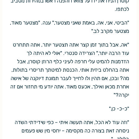
קוסרן הניח את ידו על צווארו והפנה ראשו במהירות מסביב
לכתפו.
"הביטי, אני, אה, באמת שאני מצטער," ענה. "מצטער מאוד,
מצטער מקרב לב."
"אה, אבל בתוך זמן קצר אתה תצטער יותר, אתה תתחרט
עוד הרבה יותר," הצרידה סנטרי. "אולי לא היתה לך
הזדמנות להמיט עלי חרפה לעיני כלף הרוזן קוסרן, אבל
אתה בהחלט ביזית אותי. הכנסת למיטתך תריסרי בתולות,
מה? ובכן, אם תהין ולו לחייך לעבר תמונת דיוקנה של אישה
אחרת מכאן ואילך, אכעס מאוד. אתה יודע מי תחזור אם זה
יקרה?"
"כ-כ- כן."
"וזה עוד לא הכל, אתה תעשה איתי – כפי שידידתי השדה
ניסחה זאת בצורה כה מקסימה – יחסי מין שש פעמים
בלילה –"