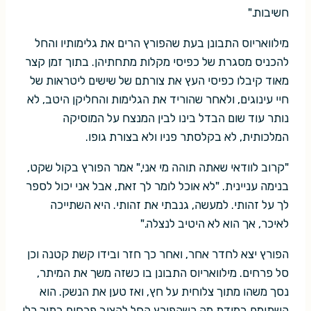
חשיבות."
מילוואריוס התבונן בעת שהפורץ הרים את גלימותיו והחל
להכניס מסגרת של כפיסי מקלות מתחתיהן. בתוך זמן קצר
מאוד קיבלו כפיסי העץ את צורתם של שישים ליטראות של
חיי עינוגים, ולאחר שהוריד את הגלימות והחליקן היטב, לא
נותר עוד שום הבדל בינו לבין המנצח על המוסיקה
המלכותית, לא בקלסתר פניו ולא בצורת גופו.
"קרוב לוודאי שאתה תוהה מי אני," אמר הפורץ בקול שקט,
בנימה עניינית. "לא אוכל לומר לך זאת, אבל אני יכול לספר
לך על זהותי. למעשה, גנבתי את זהותי. היא השתייכה
לאיכר, אך הוא לא היטיב לנצלה."
הפורץ יצא לחדר אחר, ואחר כך חזר ובידו קשת קטנה וכן
סל פרחים. מילוואריוס התבונן בו כשזה משך את המיתר,
נסך משהו מתוך צלוחית על חץ, ואז טען את הנשק. הוא
השתומם במידת מה כשהפורץ החל להציב פרחים בתוך כלי