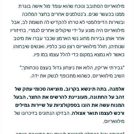
מילוואריוס הסתובב ונוכח שהוא עומד מול אישה בוגרת
ממנו בכעשר שנים. ג'נטלמנים אחרים בחצר המלוכה
ובשירות הדיפלומטי לא טרחו להקדיש לה תשומת לב, אבל
מילוואריוס היה מונע על ידי שיקולים אחרים לגמרי. בחיזוריו
אחר אותן גבירות מחוג נשי הארמון שכבר עברו את מיטב
שנותיהן, חולל מילוואריוס רצון טוב כלפיו, ואנשים שיבחוהו
כאשר לא נמצא במקום כדי להלל עצמו במו פיו.
"גבירתי אריקין, הלוא את ניצחון גדול בעצם נוכחותך,"
השיב מילוואריוס, כשהוא מתכופף לנשק את ידה.
אלמנה, בתה תינשא בקרוב, מוציאה סכומי עתק של
זהב על החתונה, מעוניינת להרשים את החצר, הבעל
המנוח עשה את הונו בספקולציות על שיירות גמילים
ורכש לעצמו תואר אצולה
, הבזיקו הנתונים בזיכרונו של
מילוואריוס.