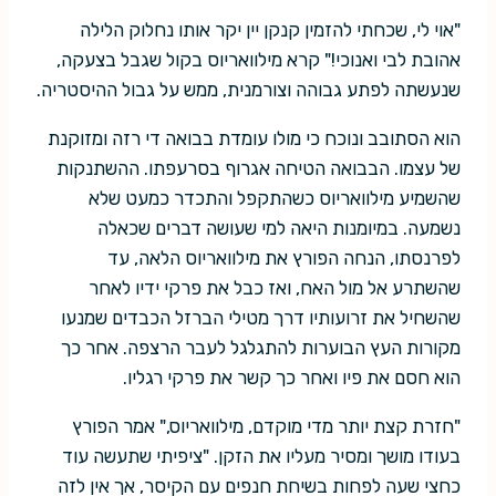
"אוי לי, שכחתי להזמין קנקן יין יקר אותו נחלוק הלילה
אהובת לבי ואנוכי!" קרא מילוואריוס בקול שגבל בצעקה,
שנעשתה לפתע גבוהה וצורמנית, ממש על גבול ההיסטריה.
הוא הסתובב ונוכח כי מולו עומדת בבואה די רזה ומזוקנת
של עצמו. הבבואה הטיחה אגרוף בסרעפתו. ההשתנקות
שהשמיע מילוואריוס כשהתקפל והתכדר כמעט שלא
נשמעה. במיומנות היאה למי שעושה דברים שכאלה
לפרנסתו, הנחה הפורץ את מילוואריוס הלאה, עד
שהשתרע אל מול האח, ואז כבל את פרקי ידיו לאחר
שהשחיל את זרועותיו דרך מטילי הברזל הכבדים שמנעו
מקורות העץ הבוערות להתגלגל לעבר הרצפה. אחר כך
הוא חסם את פיו ואחר כך קשר את פרקי רגליו.
"חזרת קצת יותר מדי מוקדם, מילוואריוס," אמר הפורץ
בעודו מושך ומסיר מעליו את הזקן. "ציפיתי שתעשה עוד
כחצי שעה לפחות בשיחת חנפים עם הקיסר, אך אין לזה