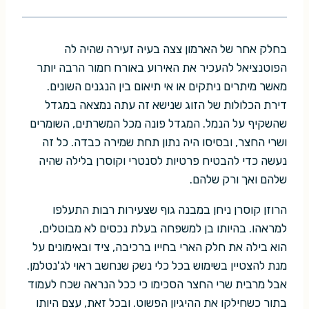
בחלק אחר של הארמון צצה בעיה זעירה שהיה לה
הפוטנציאל להעכיר את האירוע באורח חמור הרבה יותר
מאשר מיתרים ניתקים או אי תיאום בין הנגנים השונים.
דירת הכלולות של הזוג שנישא זה עתה נמצאה במגדל
שהשקיף על הנמל. המגדל פונה מכל המשרתים, השומרים
ושרי החצר, ובסיסו היה נתון תחת שמירה כבדה. כל זה
נעשה כדי להבטיח פרטיות לסנטרי וקוסרן בלילה שהיה
שלהם ואך ורק שלהם.
הרוזן קוסרן ניחן במבנה גוף שצעירות רבות התעלפו
למראהו. בהיותו בן למשפחה בעלת נכסים לא מבוטלים,
הוא בילה את חלק הארי בחייו ברכיבה, ציד ובאימונים על
מנת להצטיין בשימוש בכל כלי נשק שנחשב ראוי לג'נטלמן.
אבל מרבית שרי החצר הסכימו כי ככל הנראה שכח לעמוד
בתור כשחילקו את ההיגיון הפשוט. ובכל זאת, עצם היותו