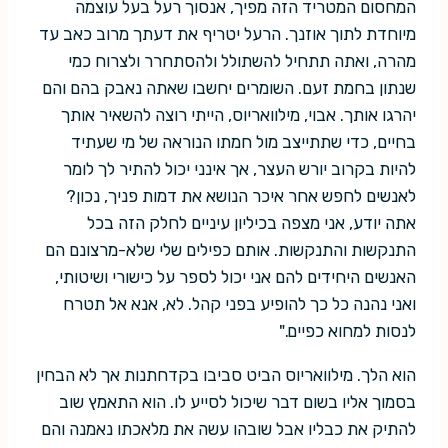
המחסום המטריד הזה מפיך, אנסוך רעל בעל עוצמה
מיוחדת לתוך אוזנך. הרעל יטריף את דעתך מרוב כאב עד
מהרה, ואתה תתחיל להשתולל ולהסתחרר ולצרוח כמי
שנתון בחמת זעם. השומרים יחשבו שאתה נאבק בהם והם
יהרגו אותך. אבוי, מילוואריוס, הייתי רוצה להשאיר אותך
בחיים, כדי שתתייצב מול חמתו הנוראה של מי שעתיד
להיות בקרוב יורש העצר, אך אינני יכול להתיר לך לומר
לאנשים לחפש אחר איכר הנושא את דמות פניך, נכון?
אתה יודע, אני מצפה בכיליון עיניים לחלק הזה בכל
התנקשות והתנקשות. אותם כפילים שלי שלא-מרצונם הם
האנשים היחידים להם אני יכול לספר על כישורי ושיטותי,
ואני נהנה כל כך להופיע בפני קהל. לא, אנא אל תטרח
לנסות למחוא כפיים."
הוא הלך. מילוואריוס הביט סביבו בקדחתנות אך לא הבחין
בסמוך אליו בשום דבר שיכול לסייע לו. הוא התאמץ שוב
להתיק את כבליו אבל שובהו עשה את מלאכתו נאמנה והם