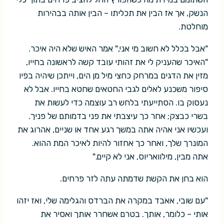
הנשק, אך אז הבין את תכליתו – הבין אותה בבהירות
מוחלטת.
"אבל בכלל לא חשוב מי אני," אמר האיש שלא היה איכר.
"האיכר שהעניק לי את זהותי עובד קשה לראשונה בחייו,
מזין את הדגים במרחק כחצי מיל מן הים, וייתכן שיהיה בפיו
סיפור משכנע לאלים לגבי החטאים שחטא בחייו. אבל לא
נעסוק בו. הסתייעתי בלחש רב עוצמה כדי לעשות את
בשרי כבצק; אחר כך עיצבתי את פני בדמותם של פניך.
ועכשיו אני אהיה אתה במשך רגע אחד או שניים, אהרוג את
המונרך שלך, ואחר כך אחזור להיות לאיכר המת ההוא.
אתה מבין, מילוואריוס, אני לא קיים."
הוא בחן את הקשת שדמתה עתה לזר פרחים.
"עם שובי, אאבד במקרה את הברדס והגלימה שלי, ואז יזהו
אותי – כלומר, אותך. בטרם אשחרר אותך ואסיר את