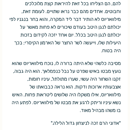
להם, הם הצליחו בכל זאת להיראות קצת מלוכלכים
וחבוטים. אחדים מהם כבר נראו שתויים. לעומת זאת,
מילוואריוס לא הותיר דבר ליד המקרה, והוא בחר בנגניו לפי
יכולתם לנגן היטב בעודם שיכורים לא פחות מאשר על
יכולתם לנגן היטב בכלל. יום אחד יזכה לקידום בזכות
היעילות שלו, וייעשה לשר החצר של הארמון הקיסרי; בכך
היה בטוח.
מסיבה כלשהי שלא היתה ברורה לו, נוכח מילוואריוס שהוא
נועץ מבטו באיש שפרט על נבל כנפמלאך. הוא היה גבוה,
זקנו השחור היה עשוי, שערו מתולתל, עיניו חומות,
אצבעותיו ארוכות ודקות. הוא נראה כבבואתו של
מילוואריוס, אילו משקלו היה שלושים ליטראות פחות. האיש
נשא עיניו וריתק לרגע את מבטו של מילוואריוס. לפתע היה
בו משהו מבהיל מאוד.
"אדוני הרם זכה לניצחון גדול הלילה."