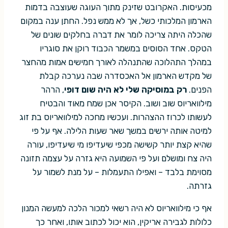
מכעיסות. האקרובט שזינק מתוך העוגה שעוצבה בדמות
הארמון המלכותי כשל, אך לא ממש נפל. החתן ענה במקום
שהכלה היתה צריכה לומר את דברה בחלקים שונים של
הטקס. אחד הסוסים במשמר הכבוד רוקן את סוגריו
במהלך התהלוכה שהתנהלה לאורך חמישים אמות מהחצר
של מקדש הארמון אל האכסדרה שבה נערכה קבלת
הפנים.
רק במוסיקה שלי לא היה שום דופי
, הרהר
מילוואריוס שוב ושוב. הקיסר אכן שמח מאוד והבטיח
לעשותו לכרוז ההצהרות. ועכשיו מחכה למילוואריוס בת זוג
למיטה אותה ירשים במשך שאר שעות הלילה. אף על פי
שהיא קצת יותר קשישה מכפי שיעדיפו מי שיעדיפו, עורה
היה צח ומושלם ועל פי השמועה היא גזרה על עצמה תזונה
מסוימת בלבד – ואפילו התעמלות – על מנת לשמור על
גזרתה.
אף כי מילוואריוס לא היה רשאי למכור הלכה למעשה המנון
כלולות לגבירה אריקין, הוא יכול לכתוב אותו, ואחר כך