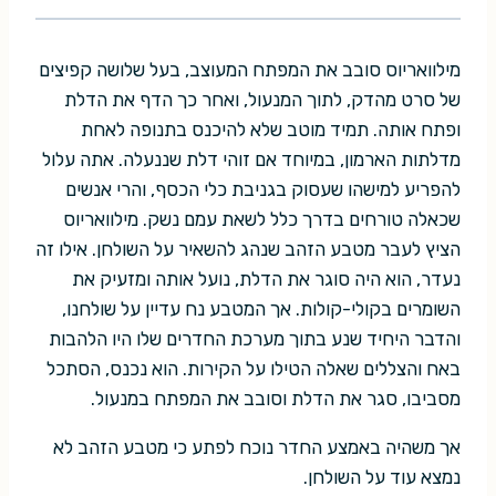
מילוואריוס סובב את המפתח המעוצב, בעל שלושה קפיצים
של סרט מהדק, לתוך המנעול, ואחר כך הדף את הדלת
ופתח אותה. תמיד מוטב שלא להיכנס בתנופה לאחת
מדלתות הארמון, במיוחד אם זוהי דלת שננעלה. אתה עלול
להפריע למישהו שעסוק בגניבת כלי הכסף, והרי אנשים
שכאלה טורחים בדרך כלל לשאת עמם נשק. מילוואריוס
הציץ לעבר מטבע הזהב שנהג להשאיר על השולחן. אילו זה
נעדר, הוא היה סוגר את הדלת, נועל אותה ומזעיק את
השומרים בקולי-קולות. אך המטבע נח עדיין על שולחנו,
והדבר היחיד שנע בתוך מערכת החדרים שלו היו הלהבות
באח והצללים שאלה הטילו על הקירות. הוא נכנס, הסתכל
מסביבו, סגר את הדלת וסובב את המפתח במנעול.
אך משהיה באמצע החדר נוכח לפתע כי מטבע הזהב לא
נמצא עוד על השולחן.