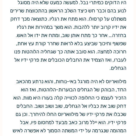
היו הדוקים כמיתרי נבל. למעשה כמעט שלא היה מסוגל
לנוע בהם וכבר חש כיצד השלב הראשון בהתכווצות שרירים
משתלט על קרסולו. הוא מתח את רגליו. כתוצאה מכך דחק
את ידיו קרוב יותר ללהבות. הוא משך במהירות את רגליו
בחזרה… אחר כך מתח אותן שוב, ומתח את ידו אל האש.
שפשוף וחיכוך שביצע בלא לראות שחרר קורת עץ אחת,
חרוכה למחצה. הוא סובב אותה כך שגחליה הלוהטות פנו
לעברו, ואז הצמיד את החבלים הכובלים את פרקי ידיו אל
הגחלים.
מילוואריוס לא היה מורגל באי-נוחות, והוא נרתע מהכאב
החד, הבוהק של הגחלים הבוערות-הלוהטות, ואז הוא
הזכיר לעצמו כי החלופה לכווייה קלה בעורו היא מוות. הוא
דחק שוב את כבליו אל הגחלים, שוב ושוב ושוב. החבלים
שכבלו את פרקי ידיו של מילוואריוס החלו להיחרך. וכן גם
פרקי ידיו. הוא יילל מרוב כאב מבעד למחסום פיו, אבל
המהומה שנגרמה על ידי המשתה הסמוך לא אפשרה לאיש