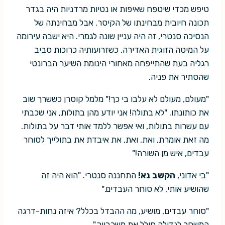
טיפש מכדי שיטפח שאיפות או נטיות מרדניות היה בגדר
תכונה חיובית מבחינתו של הקיסר. אבל מבחינתה של
הנסיכה סנטרי, זה היה עניין שונה לגמרי. היא ישבה עירומה
על המיטה הזוגית האדירה, כשזרועותיה כרוכות סביב
רגליה בעת שהתייפחה מאחורי הינומת השיער הברונטי
שהסתיר את פניה.
"מעולם, מעולם לא עלבו בי כך!" מלמל קוסרן כששרך שוב
את כותונתו. "לא בתולה! אני יודע מהן בתולות, אני שכבתי
עם עשרות בתולות, ואי אפשר ללמד אותי דבר על בתולות.
מה זאת אומרת, ואת, ואת, את איבדת את בתולייך לסוחר
עבדים, איש מן השורה!"
"בי אדוני,
הקשב נא!
התחננה סנטרי. "הוא היה זה
שהושיע אותי, לא סוחר העבדים."
"סוחר עבדים, מושיע, מה ההבדל בכלל? איזה נחות-דרגה
המשחר לגדולה חילל את משכבייך."