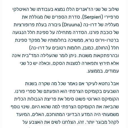
שילוב של שני הז'אנרים הללו נמצא בעבודתו של האיטלקי
סרפיירי (Serpieri). סדרת הספרים שלו מגוללת את
מעלליה של דרו-נה (Druuna) גיבורה בעלת פרופורציות
של כוכבת פורנו. הסדרה מתחילה על ספינת חלל הנגועה
ברטרו-וירוס נורא, ממשיכה בחלומותיו של מפקד ספינת
חלל (החולם, כמובן, חלומות רטובים על דרו-נה)
ובהרפתקאות משונות. ניתן לומר שהעלילה המד"בית אינה
אלא תירוץ ותפאורה לסצנות הסקס, וכאלה יש כל שני
עמודים, בממוצע.
אבל נחטא לעיקר אם נאמר שכל מה שקרה בשנות
השבעים בקומיקס הצרפתי הוא הופעתם של ספרי פורנו.
הקומיקס הארוטי פשוט סימל את פריצת הגבולות הכלית
שהביאה את הקומיקס הצרפתי למה שהוא היום. שינוי נוסף
משמעותי היה המדע הבדיוני המתוחכם, האלים, המיועד
לקהל מבוגר יותר. זהו, הצלחנו לשים את האצבע על