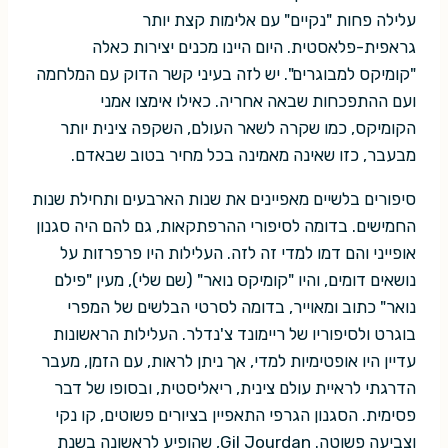
עלילה פחות "נקיים" עם אלימות קצת יותר
גראפית-פלאסטית. היום היינו מכנים יצירות כאלה
"קומיקס למבוגרים". יש לזה בעיני קשר הדוק עם המלחמה
ועם ההתפכחות שבאה אחריה. כאילו אימצו אמני
הקומיקס, כמו שקרה לשאר העולם, השקפה צינית יותר
מבעבר, כזו שאינה מאמינה בכל מחיר בטוב שבאדם.
סיפורים בלשיים מאפיינים את שנות הארבעים ותחילת שנות
החמישים. בדומה לסיפורי ההרפתקאות, גם להם היה סגנון
אופייני והם דמו למדי זה לזה. העלילות היו פרפרזות על
נושאים דומים, והיו "קומיקס נואר" (שם שלי), מעין "פילם
נואר" כתוב ומאוייר, בדומה לסרטי הבלשים של המפרי
בוגרט ולסיפוריו של ריימונד צ'נדלר. העלילות הראשונות
עדיין היו אופטימיות למדי, אך ניתן לראות, עם הזמן, מעבר
הדרגתי לראיית עולם צינית, ריאליסטית, ובסופו של דבר
פסימית. הסגנון הגרפי התאפיין בציורים פשוטים, קו נקי
וצביעה פשוטה. Gil Jourdan, שהופיע לראשונה בשנת