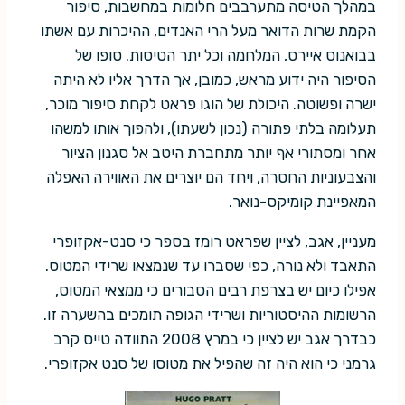
במהלך הטיסה מתערבבים חלומות במחשבות, סיפור
הקמת שרות הדואר מעל הרי האנדים, ההיכרות עם אשתו
בבואנוס איירס, המלחמה וכל יתר הטיסות. סופו של
הסיפור היה ידוע מראש, כמובן, אך הדרך אליו לא היתה
ישרה ופשוטה. היכולת של הוגו פראט לקחת סיפור מוכר,
תעלומה בלתי פתורה (נכון לשעתו), ולהפוך אותו למשהו
אחר ומסתורי אף יותר מתחברת היטב אל סגנון הציור
והצבעוניות החסרה, ויחד הם יוצרים את האווירה האפלה
המאפיינת קומיקס-נואר.
מעניין, אגב, לציין שפראט רומז בספר כי סנט-אקזופרי
התאבד ולא נורה, כפי שסברו עד שנמצאו שרידי המטוס.
אפילו כיום יש בצרפת רבים הסבורים כי ממצאי המטוס,
הרשומות ההיסטוריות ושרידי הגופה תומכים בהשערה זו.
כבדרך אגב יש לציין כי במרץ 2008 התוודה טייס קרב
גרמני כי הוא היה זה שהפיל את מטוסו של סנט אקזופרי.