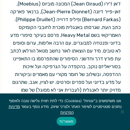
ז'אן ז'ירו (Jean Giraud) המכונה מוביוס (Moebius),
זאן-פייר דיונה (Jean-Pierre Dionnet), ברנאר פארקה
(Bernard Farkas) ופיליפ דרוייה (Philippe Druillet).
כתב העת, שגרסתו באנגלית מוכרת לחובבי הקומיקס
האמריקאי בשם Heavy Metal, פרסם בעיקר סיפורי מדע
בדיוני ופנטזיה למבוגרים, עם הרבה אלימות, ערום וסופים
לא טובים. מיד עם הוצאתו לאור נחשב מטאל הורלאן לכתב
עת פורץ דרך וחדשני. הסיפורים שהתפרסמו בו התאפיינו
בסוריאליזם נוקב, בהקפדה על הגרפיקה ועל איכות
ההדפסה, ובשילוב של חומר מקורי עם מאמרים וביקורות
על מדע בדיוני ועל ספרים וסרטים. יש לציין, אגב, שתרגום
מדויק יותר לאנגלית (לעברית אני לא מסוגל) של שמו
המקורי של כתב העת יהיה Screeching Metal, שם הרבה
אנו משתמשים ב"עוגיות" (Cookies) כדי לתת חווית גלישה טובה ולאסוף
יותר אנרכיסטי. המהלך כולו כל נחשב אז מגלומני וראוותני
נתונים סטטיסטיים לשיפור האתר ולצרכי שיווק. מידע נוסף בעמוד
מדיניות
הפרטיות
וכמעט כולם טענו שאין לו סיכוי. למרות התחזיות הקודרות,
הפופולריות שלו נסקה עד כדי כך שבגליון 6 הוא הפך
מאשר/ת
לדו-ירחון ובגליון 9 לירחון.