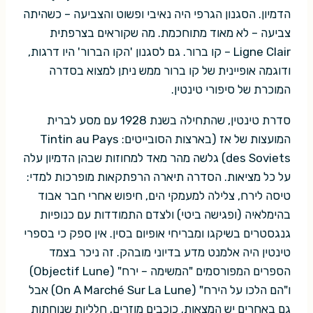
הדמיון. הסגנון הגרפי היה נאיבי ופשוט והצביעה – כשהיתה
צביעה – לא מאוד מתוחכמת. מה שקוראים בצרפתית
Ligne Clair – קו ברור. גם לסגנון 'הקו הברור' היו דרגות,
ודוגמה אופיינית של קו ברור ממש ניתן למצוא בסדרה
המוכרת של סיפורי טינטין.
סדרת טינטין, שהתחילה בשנת 1928 עם מסע לברית
המועצות של אז (בארצות הסובייטים: Tintin au Pays
des Soviets) גלשה מהר מאד למחוזות שבהן הדמיון עלה
על כל מציאות. הסדרה תיארה הרפתקאות מופרכות למדי:
טיסה לירח, צלילה למעמקי הים, חיפוש אחרי חבר אבוד
בהימלאיה (ופגישה ביטי) ולצדם התמודדות עם כנופיות
גנגסטרים בשיקגו ומבריחי אופיום בסין. אין ספק כי בספרי
טינטין היה אלמנט מדע בדיוני מובהק. זה ניכר בצמד
הספרים המפורסמים "המשימה – ירח" (Objectif Lune)
ו"הם הלכו על הירח" (On A Marché Sur La Lune) אבל
גם באחרים יש המצאות, כוכבים מוזרים, חלליות שנוחתות