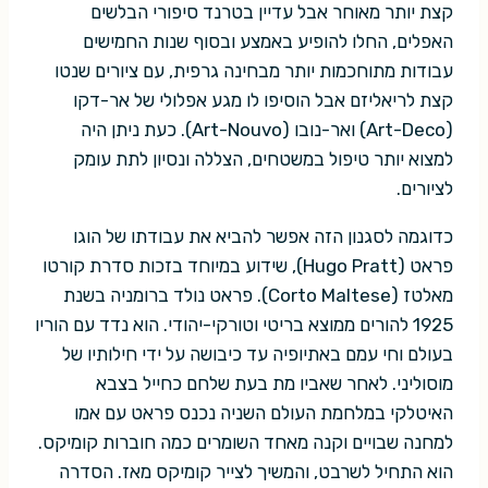
קצת יותר מאוחר אבל עדיין בטרנד סיפורי הבלשים
האפלים, החלו להופיע באמצע ובסוף שנות החמישים
עבודות מתוחכמות יותר מבחינה גרפית, עם ציורים שנטו
קצת לריאליזם אבל הוסיפו לו מגע אפלולי של אר-דקו
(Art-Deco) ואר-נובו (Art-Nouvo). כעת ניתן היה
למצוא יותר טיפול במשטחים, הצללה ונסיון לתת עומק
לציורים.
כדוגמה לסגנון הזה אפשר להביא את עבודתו של הוגו
פראט (Hugo Pratt), שידוע במיוחד בזכות סדרת קורטו
מאלטז (Corto Maltese). פראט נולד ברומניה בשנת
1925 להורים ממוצא בריטי וטורקי-יהודי. הוא נדד עם הוריו
בעולם וחי עמם באתיופיה עד כיבושה על ידי חילותיו של
מוסוליני. לאחר שאביו מת בעת שלחם כחייל בצבא
האיטלקי במלחמת העולם השניה נכנס פראט עם אמו
למחנה שבויים וקנה מאחד השומרים כמה חוברות קומיקס.
הוא התחיל לשרבט, והמשיך לצייר קומיקס מאז. הסדרה