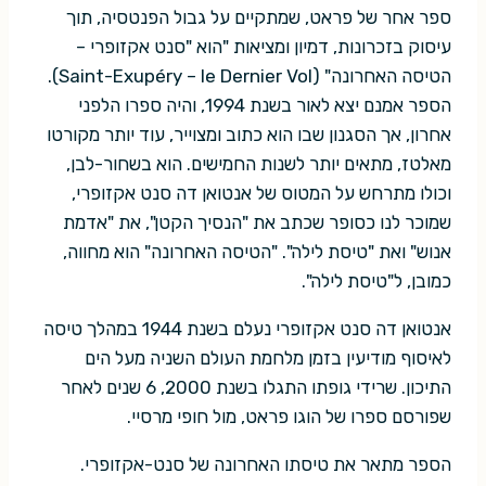
ספר אחר של פראט, שמתקיים על גבול הפנטסיה, תוך
עיסוק בזכרונות, דמיון ומציאות "הוא "סנט אקזופרי –
הטיסה האחרונה" (Saint-Exupéry – le Dernier Vol).
הספר אמנם יצא לאור בשנת 1994, והיה ספרו הלפני
אחרון, אך הסגנון שבו הוא כתוב ומצוייר, עוד יותר מקורטו
מאלטז, מתאים יותר לשנות החמישים. הוא בשחור-לבן,
וכולו מתרחש על המטוס של אנטואן דה סנט אקזופרי,
שמוכר לנו כסופר שכתב את "הנסיך הקטן", את "אדמת
אנוש" ואת "טיסת לילה". "הטיסה האחרונה" הוא מחווה,
כמובן, ל"טיסת לילה".
אנטואן דה סנט אקזופרי נעלם בשנת 1944 במהלך טיסה
לאיסוף מודיעין בזמן מלחמת העולם השניה מעל הים
התיכון. שרידי גופתו התגלו בשנת 2000, 6 שנים לאחר
שפורסם ספרו של הוגו פראט, מול חופי מרסיי.
הספר מתאר את טיסתו האחרונה של סנט-אקזופרי.