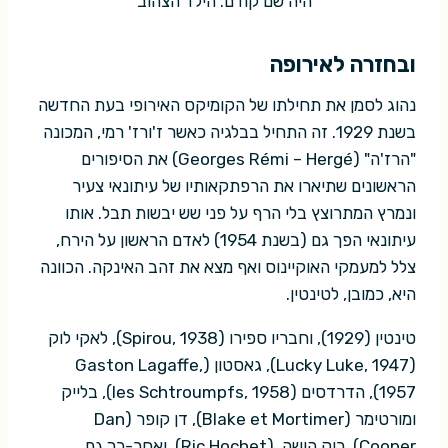
היה שם קודם. הילד הצהוב
ובחזרה לאירופה
נהוג לסמן את תחילתו של הקומיקס האירופי בעת החדשה
בשנת 1929. זה התחיל בבלגיה כאשר ז'ורז' רמי, המכונה
"הרז'ה" (Georges Rémi – Hergé) את הסיפורים
הראשונים שתיארו את הרפתקאותיו של עיתונאי צעיר
ונמרץ המתרוצץ בלי הרף על פני שש יבשות תבל. אותו
עיתונאי הפך גם (בשנת 1954) לאדם הראשון על הירח,
צלל למעמקי האוקיינוס ואף מצא את זהב האינקה. הכוונה
היא, כמובן, לטינטין.
טינטין (1929), וחבריו ספירו (Spirou, 1938), לאקי לוק
(Lucky Luke, 1947), גאסטון (Gaston Lagaffe,
1957), הדרדסים (les Schtroumpfs, 1958), בלייק
ומורטימר (Blake et Mortimer), דן קופר (Dan
Cooper), ריק הושה, (Ric Hochet), ואחר-כך גם