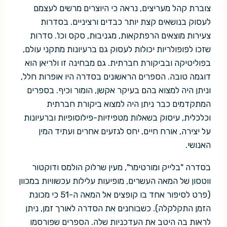
צוברת קהל מעריצים, נראה כי היוצרים מרשים לעצמם
לעסוק בנושאים קצת יותר כבדים ורציניים. בסדרות
צעירות מוצאים הרפתקאות, מגניבוּת, סקס וכו'. סדרות
שזכו לפופולריות יכולות לעסוק גם ברעיונות מתקני עולם,
בפוליטיקה ובביקורת חברתית. גם מבחינה זו ולריאן הוא
דוגמה טובה. הספרים הראשונים בסדרה היו אופרות חלל,
וניתן היה למצוא בהם בעיקר אקשן, הומור וכיף. בספרים
המתקדמים כבר ניתן היה למצוא ביקורת חברתית
וכלכלית, עיסוק בשאלות מטפיזיות-פילוסופיות וברעיונות
על יצירה, אורח חיים, יחס לגזעים אחרים ועתיד המין
האנושי.
בסדרה "בלייק ומורטימר", מעין שרלוק הולמס ודוקטור
ווטסון של המאה העשרים, מופיעות עלילות עכשוויות במכוון
(פרט לסיפור אחד בו קופצים אל המאה ה-51 כי מכונת
הזמן התקלקלה). כשבוחנים את הסדרה לאורך זמן, ניתן
לראות בה היטב את העדכניות שלה. הספרים שפורסמו