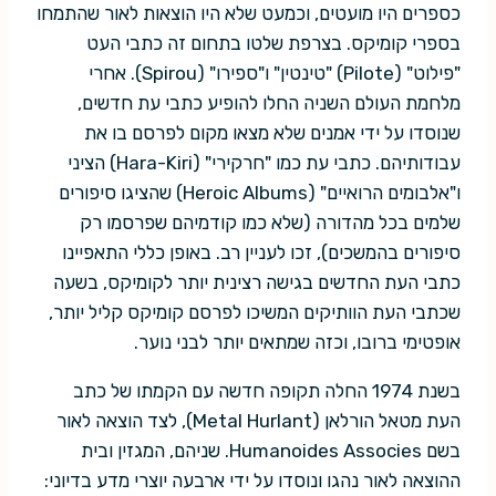
כספרים היו מועטים, וכמעט שלא היו הוצאות לאור שהתמחו
בספרי קומיקס. בצרפת שלטו בתחום זה כתבי העט
"פילוט" (Pilote) "טינטין" ו"ספירו" (Spirou). אחרי
מלחמת העולם השניה החלו להופיע כתבי עת חדשים,
שנוסדו על ידי אמנים שלא מצאו מקום לפרסם בו את
עבודותיהם. כתבי עת כמו "חרקירי" (Hara-Kiri) הציני
ו"אלבומים הרואיים" (Heroic Albums) שהציגו סיפורים
שלמים בכל מהדורה (שלא כמו קודמיהם שפרסמו רק
סיפורים בהמשכים), זכו לעניין רב. באופן כללי התאפיינו
כתבי העת החדשים בגישה רצינית יותר לקומיקס, בשעה
שכתבי העת הוותיקים המשיכו לפרסם קומיקס קליל יותר,
אופטימי ברובו, וכזה שמתאים יותר לבני נוער.
בשנת 1974 החלה תקופה חדשה עם הקמתו של כתב
העת מטאל הורלאן (Metal Hurlant), לצד הוצאה לאור
בשם Humanoides Associes. שניהם, המגזין ובית
ההוצאה לאור נהגו ונוסדו על ידי ארבעה יוצרי מדע בדיוני: