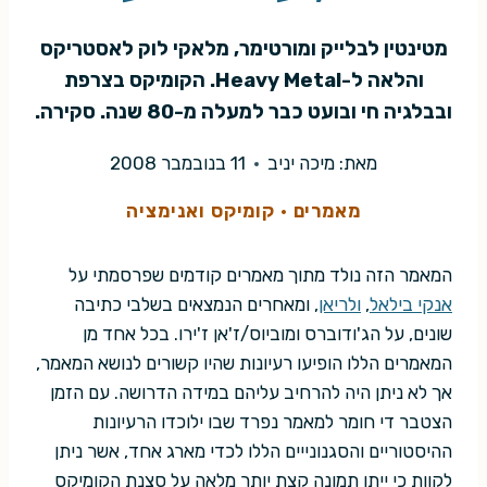
מטינטין לבלייק ומורטימר, מלאקי לוק לאסטריקס
והלאה ל-Heavy Metal. הקומיקס בצרפת
ובבלגיה חי ובועט כבר למעלה מ-80 שנה. סקירה.
מאת:
מיכה יניב
11 בנובמבר 2008
מאמרים
·
קומיקס ואנימציה
המאמר הזה נולד מתוך מאמרים קודמים שפרסמתי על
אנקי בילאל
,
ולריאן
, ומאחרים הנמצאים בשלבי כתיבה
שונים, על הג'ודוברס ומוביוס/ז'אן ז'ירו. בכל אחד מן
המאמרים הללו הופיעו רעיונות שהיו קשורים לנושא המאמר,
אך לא ניתן היה להרחיב עליהם במידה הדרושה. עם הזמן
הצטבר די חומר למאמר נפרד שבו ילוכדו הרעיונות
ההיסטוריים והסגנונייים הללו לכדי מארג אחד, אשר ניתן
לקוות כי ייתן תמונה קצת יותר מלאה על סצנת הקומיקס