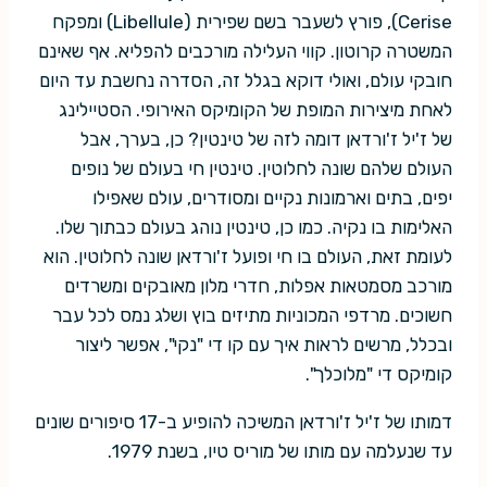
Cerise), פורץ לשעבר בשם שפירית (Libellule) ומפקח
המשטרה קרוטון. קווי העלילה מורכבים להפליא. אף שאינם
חובקי עולם, ואולי דוקא בגלל זה, הסדרה נחשבת עד היום
לאחת מיצירות המופת של הקומיקס האירופי. הסטיילינג
של ז'יל ז'ורדאן דומה לזה של טינטין? כן, בערך, אבל
העולם שלהם שונה לחלוטין. טינטין חי בעולם של נופים
יפים, בתים וארמונות נקיים ומסודרים, עולם שאפילו
האלימות בו נקיה. כמו כן, טינטין נוהג בעולם כבתוך שלו.
לעומת זאת, העולם בו חי ופועל ז'ורדאן שונה לחלוטין. הוא
מורכב מסמטאות אפלות, חדרי מלון מאובקים ומשרדים
חשוכים. מרדפי המכוניות מתיזים בוץ ושלג נמס לכל עבר
ובכלל, מרשים לראות איך עם קו די "נקי", אפשר ליצור
קומיקס די "מלוכלך".
דמותו של ז'יל ז'ורדאן המשיכה להופיע ב-17 סיפורים שונים
עד שנעלמה עם מותו של מוריס טיו, בשנת 1979.