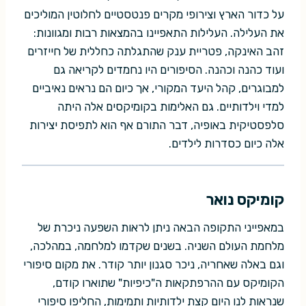
על כדור הארץ וצירופי מקרים פנטסטיים לחלוטין המוליכים
את העלילה. העלילות התאפיינו בהמצאות רבות ומגוונות:
זהב האינקה, פטריית ענק שהתגלתה כחללית של חייזרים
ועוד כהנה וכהנה. הסיפורים היו נחמדים לקריאה גם
למבוגרים, קהל היעד המקורי, אך כיום הם נראים נאיביים
למדי וילדותיים. גם האלימות בקומיקסים אלה היתה
סלפסטיקית באופיה, דבר התורם אף הוא לתפיסת יצירות
אלה כיום כסדרות לילדים.
קומיקס נואר
במאפייני התקופה הבאה ניתן לראות השפעה ניכרת של
מלחמת העולם השניה. בשנים שקדמו למלחמה, במהלכה,
וגם באלה שאחריה, ניכר סגנון יותר קודר. את מקום סיפורי
הקומיקס עם ההרפתקאות ה"כיפיות" שתוארו קודם,
שנראות לנו היום קצת ילדותיות ותמימות, החליפו סיפורי