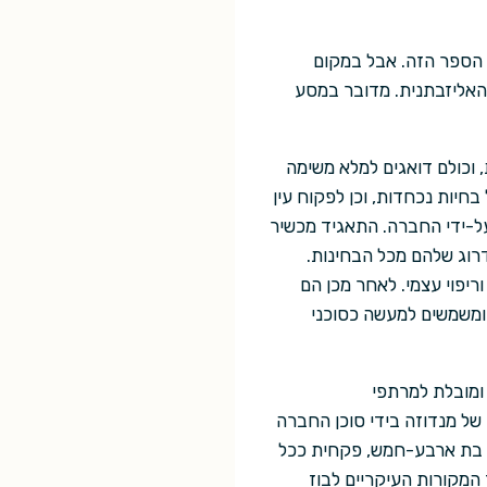
סוכנת של תאגיד עולמי עשיר, במאה ה- 24, היא גיבורת הספר הזה. אבל במקום
 האליזבתנית. מדובר במסע
 וכולם דואגים למלא משימה
חיות נכחדות, וכן לפקוח עין
על-ידי החברה. התאגיד מכשיר
דרוג שלהם מכל הבחינות.
ריפוי עצמי. לאחר מכן הם
 ומשמשים למעשה כסוכני
ומובלת למרתפי
 של מנדוזה בידי סוכן החברה
ה בת ארבע-חמש, פקחית ככל
 המקורות העיקריים לבוז