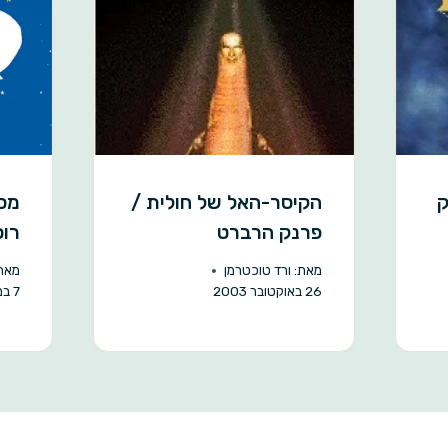
ק
הקיסר-האל של חולית /
מסע
פרנק הרברט
רוס
מאת:
ורד טוכטרמן
מאת
26 באוקטובר 2003
7 במאי 2020