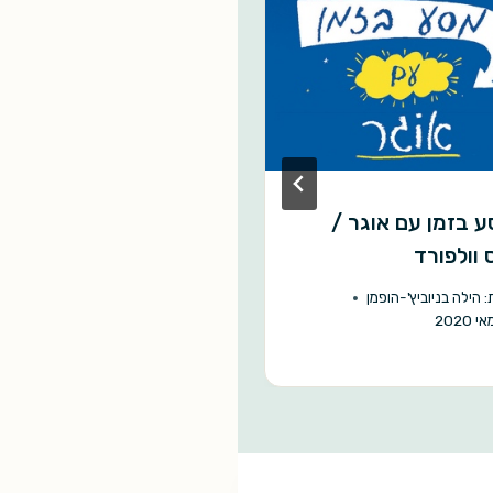
 בזמן עם אוגר /
תיקי בלקסטון / ג'ון ס
 וולפורד
מאת:
ארז אברמוביץ'
28 בדצמבר 2000
:
הילה בניוביץ'-הופמן