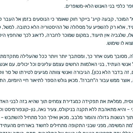
ר כלפי בני האנוש הלא-משופרים.
המוכר, קבעה קייג' בייקר חוק שאומר כי הנוסעים בזמן אל העבר לא
ד, אלא רק להשפיע על מסלולה של ההיסטוריה הלא כתובה. למשל, לגר
לו, שלגביה אין תיעוד, במקום שמוכר לחברה, לדאוג לכך שהחפץ הי
צוא לו שימוש.
ה, מסובך מעט אחר כך, ומסתבך יותר ויותר ככל שהעלילה מתקדמת.
שי העתיד, בני האלמוות החשים עצמם עליונים וכל יכולים, עם אנש
זה בדבר הלא נכון). הגיבורה ואנשי צוותה מגיעים לטירתו של סר וול
אוצר ממש עבור ה"חברה". מכאן גולש הספר לתיאור חיי היומיום, התכ
וסית, ממלאת את תפקידה כמגדירת צמחים תוך שהיא בזה לבני האדם
– והיא מתאהבת ללא תקנה בניקולס, צעיר נאה, נון-קונפורמיסט וק
וך רגשנות גדולה והומור מלבב. מכאן ואילך הכל מתחיל להשתבש – בג
למת המשימה, מפני שבני התקופה מתחילים לחשוד באורחים מהעתיד, 