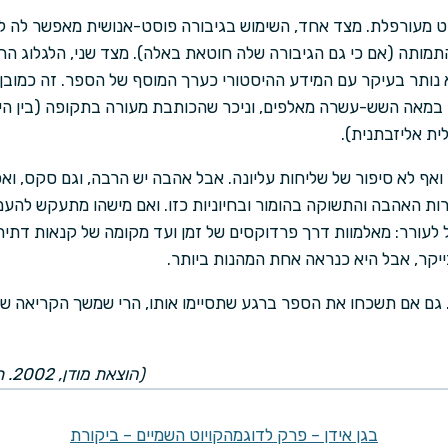
 מעורפלת. מצד אחד, השימוש בגיבורה פוסט-אנושית מאפשר לה ל
מותה (אם כי גם הגיבורה שלה חוטאת באלה). מצד שני, הלגלוג החו
 נותר בעיקר עם המידע ההיסטורי כערך המוסף של הספר. זה כמובן 
ם במאה השש-עשרה מאלפים, וניכר שהכותבת מעורה בתקופה (בין ה
ית אליזבתנית).
 ואף לא סיפור של שליחות עליונה. אבל אהבה יש הרבה, וגם סקס, וא
ת האהבה והתשוקה בהומור ובחיוניות כזו. ואם מישהו מתעקש להעמי
 לעורר: מאלמוות דרך פרדוקסים של זמן ועד מקומה של קנאות דתית 
יקר, אבל היא כנראה אחת המהנות ביותר.
 גם אם תשכחו את הספר ברגע שתסיימו אותו, הרי שמשך הקריאה שו
(הוצאת מודן, 2002. תרגום: דוד חנוך. 294 עמודים)
בגן אידן – פרק לדוגמה
קויוט השמיים – ביקורת