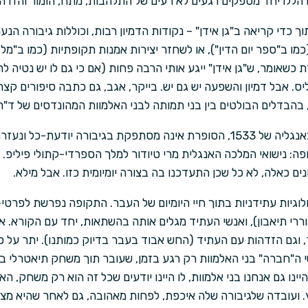
הללו יחד מספקים רגעים לא רעים של התלהבות, מתח, הומור והזדהו
ך כדי קריאה ב"גן אידן" – נקודות הדמיון רבות, וכוללות גיבורה הנע
 ב"ספר יום הדין"), או לשחזר יצירות אמנות תקופתיות (כמו ב"מלבד 
ת כשאומר, ש"גן אידן" ייגע אותי הרבה פחות (אם כי גם לו יש נטיה ל
יס. אבל דמיון והשפעה יש גם יש. בייקר, אגב, גם כתבה סיפורים קצרי
בהבדלים הבולטים בין בני תמותה לבני האלמוות המהונדסים של ד"ר 
כדי לספר מה בדיוק מתרחש באנגליה של 1533, הסופרת אינה מסתפקת בגיבורה י
: נישואי המלכה האנגלית מרי טיודור למלך הספרדי-קתולי פיליפ. 
נים כאלה, לא כל שכן התעדכנו בה בצורה יומיומית כזו. אבל מילא.
וגיות עתידניות בתוך חיי היומיום של העבר. התקופה נפרשת לפרטי-
רי תיאבון), ואנשי העתיד מגלים אותה בהשתאות, יחד עם הקורא. אנ
וגם הזדהות עם העתיד (החש אבוד בעבר בדיוק כמותנו). יתר על כן
י ה"חברה" בני האלמוות רק רגע בזמן, שעובר תוך משחק תיאטרלי בל
ינו גם אנחנו בני אלמוות, לו היינו יודעים שכל זה הוא רק משחק, ה
. ועובדה שלגיבורה שלה איכפת, לפחות מאהובה, גם לאחר שהיא מצ