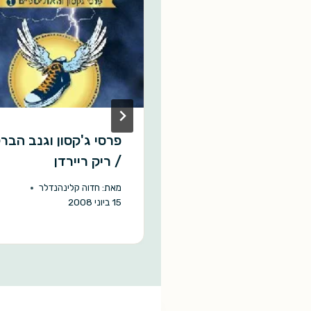
י האלים / פרנק
פרסי ג'קסון וגנב הבר
רט
/ ריק ריירדן
אהוד מימון
7 באפריל 2007
מאת:
חדוה קלינהנדלר
15 ביוני 2008