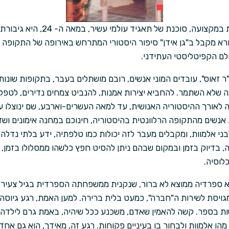
אשה פוסט-אנושית, בוטניקאית במקצועה, 
ורא מקבל ב"גן אידן" סיפור היסטורי המתרחש באירופה של התקופה
לם הקפיטליסטי העתידני.
 זאוס", עובדים המוני אנשים, רובם מושתלים בעבר, בתקופות שונות,
ה שלא השתמר. להחביא יצירות אמנות, להנביט צמחים נדירים, לטפל ב
 לאורך ההיסטוריה האנושית, עד למאה העשרים-וארבע, שם ינוצלו 
 אנשים מהתקופה הרלוונטית בהיסטוריה, חינוכם במחנה אימונים וש
י אלמוות, ומקבלים מעבר לזה יכולות כמו טלפתיה, ידע בלתי נדלה ו
 בדיוק בזמן ובמקום שבהם ניתן להסיט חפץ כלשהו ממסלולו בזמן,
לוסיה.
היא ספרדיה ממוצא לא ברור, שנקנית ממשפחתה הספרדית בגיל צעיר 
מגויסת לשירות ה"חברה", כמעט בלית ברירה. למען האמת, רגע גיוסה
ות בספר. קשה להאמין שאדם, משכנע ככל שיהיה, באמת גרם לילד
הו אלמוות ולבחור בו בעיניים פקוחות. רגע זה, מאידך, הוא גם אחד