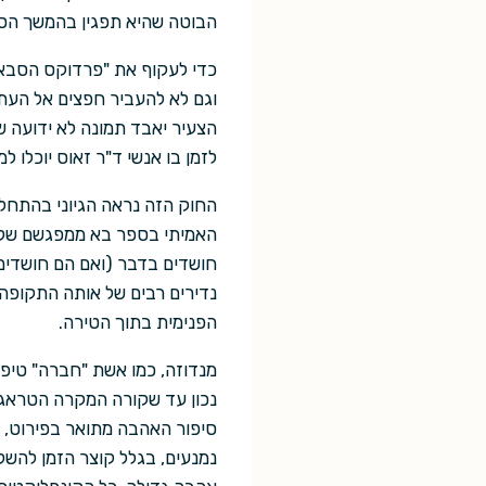
הבוטה שהיא תפגין בהמשך הספ
כדי לעקוף את "פרדוקס הסבא" 
וגם לא להעביר חפצים אל העתי
הצעיר יאבד תמונה לא ידועה ש
לזמן בו אנשי ד"ר זאוס יוכלו למ
החוק הזה נראה הגיוני בהתחל
האמיתי בספר בא ממפגשם של אנ
חושדים בדבר (ואם הם חושדים, 
נדירים רבים של אותה התקופה, 
הפנימית בתוך הטירה.
מנדוזה, כמו אשת "חברה" טיפ
נכון עד שקורה המקרה הטראגי 
סיפור האהבה מתואר בפירוט, ת
נמנעים, בגלל קוצר הזמן להש